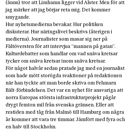
(ännu) tror att Limhamn ligger vid Alster. Men för att
jag märker att jag börjar reta mig. Det kommer
smygande.
Hur nyhetsmedierna bevakar. Hur politiken
diskuterar. Hur näringslivet beskrivs (återigen i
medierna). Journalister som masar sig ner på
Fältöversten för att intervjua ”mannen på gatan”.
Kulturdebatter som handlar om vad snäva kretsar
tycker om snäva kretsar inom snäva kretsar.
För något halvår sedan pratade jag med en journalist
som hade mött storögda reaktioner på redaktionen
när han tyckte att man borde skriva om Fehmarn
Bält-förbindelsen. Det var en nyhet för ansvariga att
norra Europas största infrastrukturprojekt pågår
drygt femton mil från svenska gränsen. Eller att
restiden med tåg från Malmö till Hamburg om några
år kommer att vara tre timmar. Jämfört med fyra och
en halv till Stockholm.