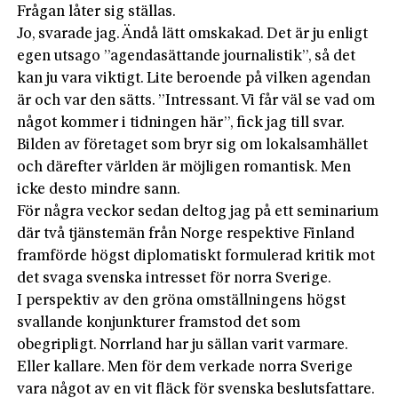
Frågan låter sig ställas.
Jo, svarade jag. Ändå lätt omskakad. Det är ju enligt
egen utsago ”agendasättande journalistik”, så det
kan ju vara viktigt. Lite beroende på vilken agendan
är och var den sätts. ”Intressant. Vi får väl se vad om
något kommer i tidningen här”, fick jag till svar.
Bilden av företaget som bryr sig om lokalsamhället
och därefter världen är möjligen romantisk. Men
icke desto mindre sann.
För några veckor sedan deltog jag på ett seminarium
där två tjänstemän från Norge respektive Finland
framförde högst diplomatiskt formulerad kritik mot
det svaga svenska intresset för norra Sverige.
I perspektiv av den gröna omställningens högst
svallande konjunkturer framstod det som
obegripligt. Norrland har ju sällan varit varmare.
Eller kallare. Men för dem verkade norra Sverige
vara något av en vit fläck för svenska beslutsfattare.