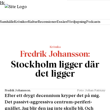
Hoppa till innehåll
Samhälle
Krönikor
Kultur
Recensioner
Essäer
Fördjupning
Podcasts
Krönika
Fredrik Johansson
Stockholm ligger där
det ligger
Fredrik Johansson.
Foto: Johan Patricny
Efter ett drygt decennium kryper det på mig.
Det passivt-aggressiva centrum-periferi-
gnället. Jag blir den jag inte skulle bli. Och