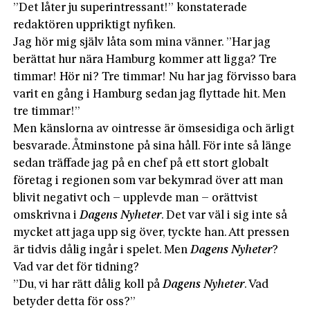
”Det låter ju superintressant!” konstaterade
redaktören uppriktigt nyfiken.
Jag hör mig själv låta som mina vänner. ”Har jag
berättat hur nära Hamburg kommer att ligga? Tre
timmar! Hör ni? Tre timmar! Nu har jag förvisso bara
varit en gång i Hamburg sedan jag flyttade hit. Men
tre timmar!”
Men känslorna av ointresse är ömsesidiga och ärligt
besvarade. Åtminstone på sina håll. För inte så länge
sedan träffade jag på en chef på ett stort globalt
företag i regionen som var bekymrad över att man
blivit negativt och – upplevde man – orättvist
omskrivna i
Dagens Nyheter
. Det var väl i sig inte så
mycket att jaga upp sig över, tyckte han. Att pressen
är tidvis dålig ingår i spelet. Men
Dagens Nyheter
?
Vad var det för tidning?
”Du, vi har rätt dålig koll på
Dagens Nyheter
. Vad
betyder detta för oss?”