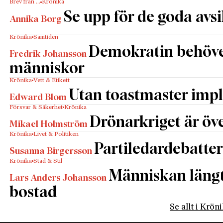
Brev från …
Krönika
Se upp för de goda avs
Annika Borg
Krönika
Samtiden
Demokratin behöv
Fredrik Johansson
människor
Krönika
Vett & Etikett
Utan toastmaster impl
Edward Blom
Försvar & Säkerhet
Krönika
Drönarkriget är öve
Mikael Holmström
Krönika
Livet & Politiken
Partiledardebatter
Susanna Birgersson
Krönika
Stad & Stil
Människan längta
Lars Anders Johansson
bostad
Se allt i Krön