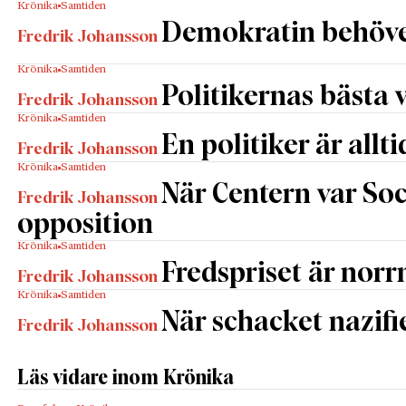
Krönika
Samtiden
Demokratin behöve
Fredrik Johansson
Krönika
Samtiden
Politikernas bästa v
Fredrik Johansson
Krönika
Samtiden
En politiker är allti
Fredrik Johansson
Krönika
Samtiden
När Centern var So
Fredrik Johansson
opposition
Krönika
Samtiden
Fredspriset är nor
Fredrik Johansson
Krönika
Samtiden
När schacket nazifi
Fredrik Johansson
Läs vidare inom Krönika