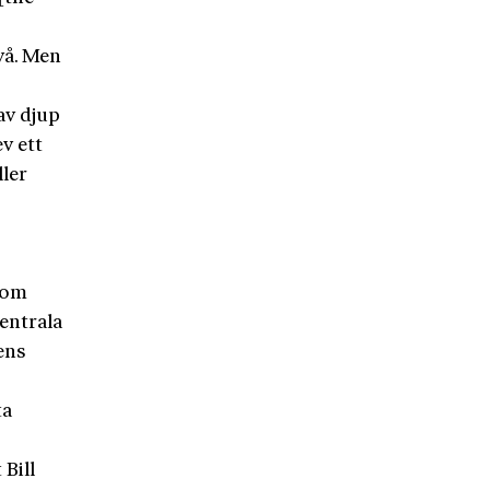
vå. Men
av djup
v ett
ller
 som
entrala
ens
ta
 Bill