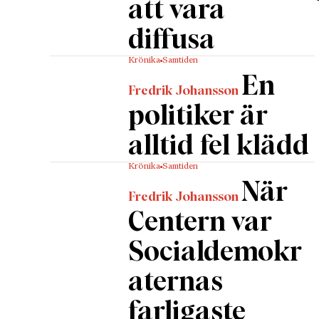
att vara
diffusa
Krönika
Samtiden
En
Fredrik Johansson
politiker är
alltid fel klädd
Krönika
Samtiden
När
Fredrik Johansson
Centern var
Socialdemokr
aternas
farligaste