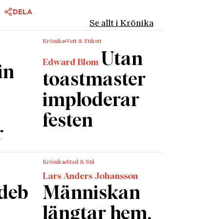
DELA
Se allt i Krönika
Krönika
Vett & Etikett
Utan
Edward Blom
in
toastmaster
imploderar
festen
r
Krönika
Stad & Stil
Lars Anders Johansson
rdeb
Människan
längtar hem,