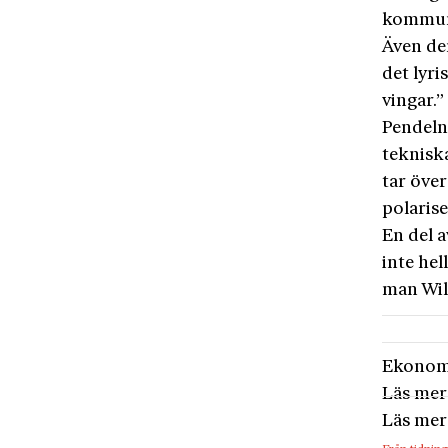
kommu
Även de
det lyr
vingar.”
Pendeln 
tekniska
tar över
polaris
En del a
inte he
man Wil
Ekonom
Läs mer
Läs mer