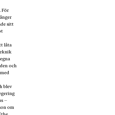
. För
gånger
de sitt
ot
t låta
teknik
 egna
iden och
a med
h blev
ege­ring
us –
lson om
[the