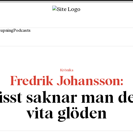
jupning
Podcasts
Krönika
Fredrik Johansson
isst saknar man d
vita glöden