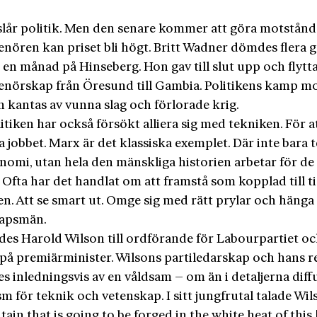
slår politik. Men den senare kommer att göra motstånd
enören kan priset bli högt. Britt Wadner dömdes flera 
 en månad på Hinseberg. Hon gav till slut upp och flytta
enörskap från Öresund till Gambia. Politikens kamp m
n kantas av vunna slag och förlorade krig.
tiken har också försökt alliera sig med tekniken. För at
 jobbet. Marx är det klassiska exemplet. Där inte bara 
nomi, utan hela den mänskliga historien arbetar för de
 Ofta har det handlat om att framstå som kopplad till t
en. Att se smart ut. Omge sig med rätt prylar och häng
kapsmän.
ldes Harold Wilson till ordförande för Labourpartiet oc
på premiär­minister. Wilsons partiledarskap och hans r
s inledningsvis av en våldsam – om än i detaljerna diff
m för teknik och vetenskap. I sitt jungfrutal talade Wi
tain that is going to be forged in the white heat of this 