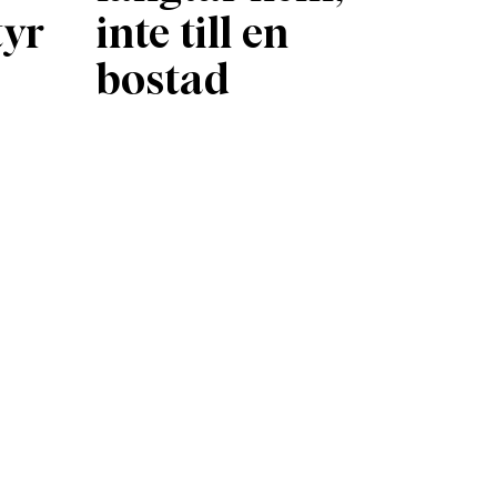
tyr
inte till en
bostad