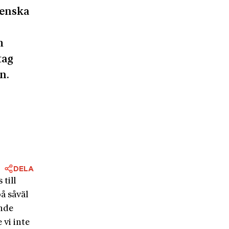
venska
m
tag
n.
DELA
till
å såväl
ande
 vi inte