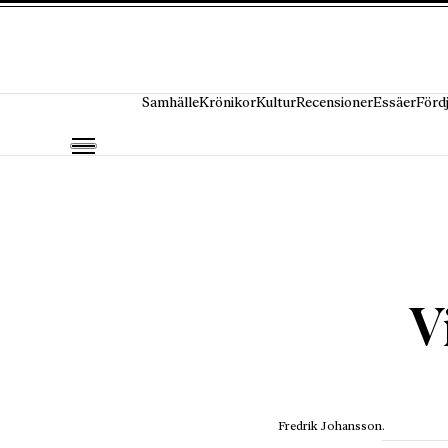
Hoppa till innehåll
Samhälle
Krönikor
Kultur
Recensioner
Essäer
Förd
V
Fredrik Johansson.