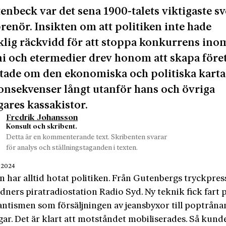
tenbeck var det sena 1900-talets viktigaste s
renör. Insikten om att politiken inte hade
cklig räckvidd för att stoppa konkurrens ino
ni och etermedier drev honom att skapa före
tade om den ekonomiska och politiska karta
nsekvenser långt utanför hans och övriga
gares kassakistor.
Fredrik Johansson
Konsult och skribent.
Detta är en kommenterande text. Skribenten svarar
för analys och ställningstaganden i texten.
 2024
 har alltid hotat politiken. Från Gutenbergs tryckpress 
dners pirat­radiostation Radio Syd. Ny teknik fick fart p
antismen som försäljningen av jeansbyxor till poptrån
ar. Det är klart att motståndet mobiliserades. Så kunde