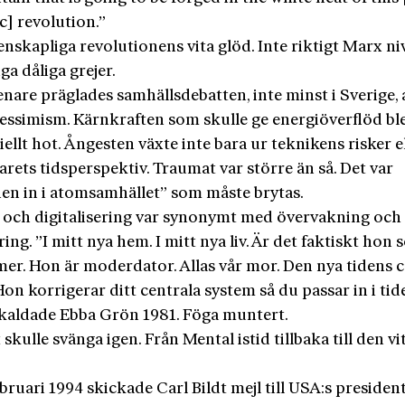
ic] revolution.”
nskapliga revolutionens vita glöd. Inte riktigt Marx ni
nga dåliga grejer.
enare präglades samhällsdebatten, inte minst i Sverige, 
essimism. Kärnkraften som skulle ge energiöverflöd ble
iellt hot. Ångesten växte inte bara ur teknikens risker e
arets tidsperspektiv. Traumat var större än så. Det var
en in i atomsamhället” som måste brytas.
 och digitalisering var synonymt med övervakning och
ring. ”I mitt nya hem. I mitt nya liv. Är det faktiskt hon
er. Hon är moderdator. Allas vår mor. Den nya tidens c
on korrigerar ditt centrala system så du passar in i tid
skaldade Ebba Grön 1981. Föga muntert.
skulle svänga igen. Från Mental istid tillbaka till den vi
bruari 1994 skickade Carl Bildt mejl till USA:s president