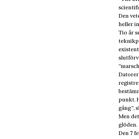
scientif
Den vete
heller i
Tio år s
teknikp
existent
slutförv
”marsch
Datorer
registre
bestämm
punkt. H
gång”, 
Men det 
glöden.
Den 7 fe