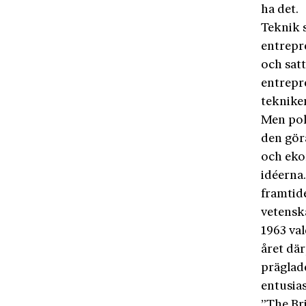
ha det.
Teknik 
entrepr
och satt
entrepr
teknike
Men poli
den göra
och eko
idéerna.
framtid
vetens
1963 va
året där
präglade
entusias
”The Bri