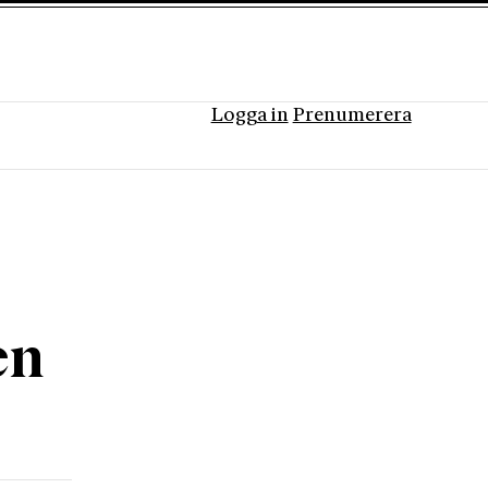
Logga in
Prenumerera
en