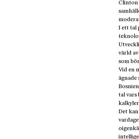
Clinton
samhäll
moderat
I ett ta
teknolog
Utveckli
värld a
som börj
Vid en 
ägnade 
Bosnien 
tal var
kalkyle
Det kan 
vardage
oigenkä
intelli