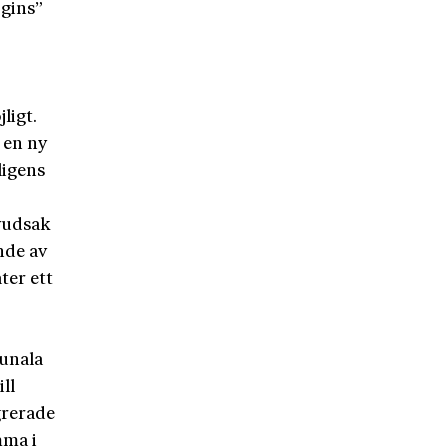
ogins”
ligt.
 en ny
ligens
uvudsak
nde av
ter ett
munala
ll
grerade
mma i