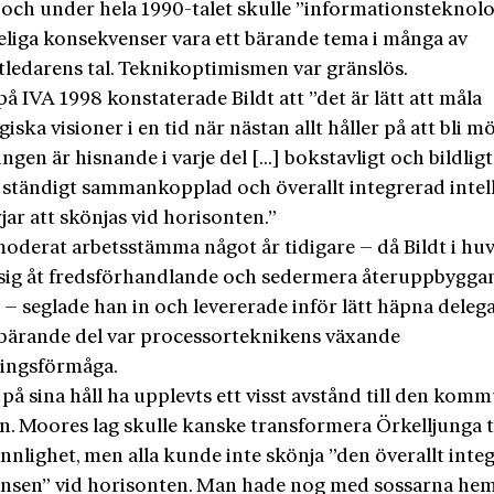
 och under hela 1990-talet skulle ”informationsteknol
eliga konsekvenser vara ett bärande tema i många av
ledarens tal. Teknikoptimismen var gränslös.
l på IVA 1998 konstaterade Bildt att ”det är lätt att måla
iska visioner i en tid när nästan allt håller på att bli möj
ngen är hisnande i varje del […] bokstavligt och bildligt
v ständigt sammankopplad och överallt integrerad intel
ar att skönjas vid horisonten.”
moderat arbetsstämma något år tidigare – då Bildt i h
sig åt fredsförhandlande och sedermera återuppbygga
– seglade han in och levererade inför lätt häpna delega
s bärande del var processorteknikens växande
ringsförmåga.
på sina håll ha upplevts ett visst avstånd till den kom
n. Moores lag skulle kanske transformera Örkelljunga ti
nnlighet, men alla kunde inte skönja ”den överallt inte
gensen” vid horisonten. Man hade nog med sossarna he