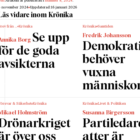
gen:
Artikeln är publicerad i
nummer 8, 2024
.
4 november 2024
Uppdaterad:
16 januari 2026
Läs vidare inom Krönika
rev från …
Krönika
Krönika
Samtiden
Se upp
Fredrik Johansson
Annika Borg
Demokrat
för de goda
behöver
avsikterna
vuxna
människo
Försvar & Säkerhet
Krönika
Krönika
Livet & Politiken
Mikael Holmström
Susanna Birgersson
Drönarkriget
Partileda
är över oss
atter är