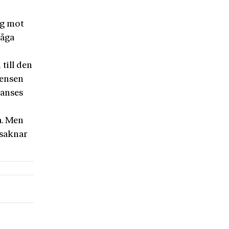
ig mot
måga
 till den
gensen
 anses
a. Men
 saknar