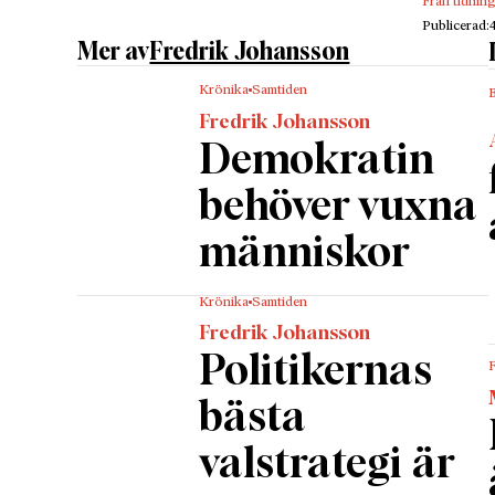
Från tidnin
Publicerad:
Mer av
Fredrik Johansson
Krönika
Samtiden
B
Fredrik Johansson
Demokratin
behöver vuxna
människor
Krönika
Samtiden
Fredrik Johansson
Politikernas
bästa
valstrategi är