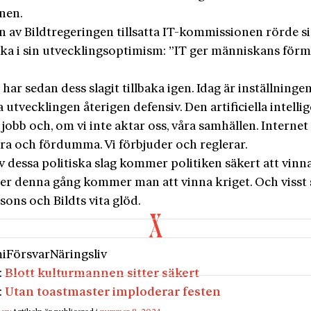
nen.
n av Bildtregeringen tillsatta IT-kommissionen rörde s
iska i sin utvecklingsoptimism: ”IT ger människans för
har sedan dess slagit tillbaka igen. Idag är inställningen
 utvecklingen återigen defensiv. Den artificiella intelli
 jobb och, om vi inte aktar oss, våra samhällen. Internet
era och fördumma. Vi förbjuder och reglerar.
v dessa politiska slag kommer politiken säkert att vinn
ller denna gång kommer man att vinna kriget. Och visst
sons och Bildts vita glöd.
i
Försvar
Näringsliv
:
Blott kulturmannen sitter säkert
:
Utan toastmaster imploderar festen