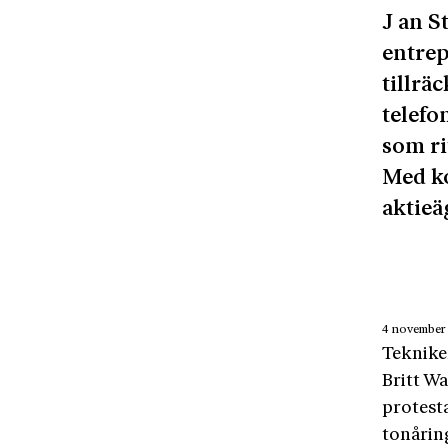
J an S
entrep
tillrä
telefo
som ri
Med ko
aktieä
4 november
Tekniken
Britt Wa
protest
tonåring