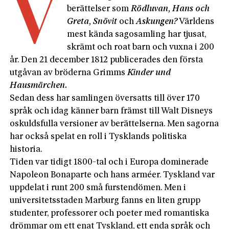
V
berättelser som
Rödluvan, Hans och
Greta, Snövit
och
Askungen?
Världens
mest kända sagosamling har tjusat,
skrämt och roat barn och vuxna i 200
år. Den 21 december 1812 publicerades den första
utgåvan av bröderna Grimms
Kinder und
Hausmärchen.
Sedan dess har samlingen översatts till över 170
språk och idag känner barn främst till Walt Disneys
oskuldsfulla versioner av berättelserna. Men sagorna
har också spelat en roll i Tysklands politiska
historia.
Tiden var tidigt 1800-tal och i Europa dominerade
Napoleon Bonaparte och hans arméer. Tyskland var
uppdelat i runt 200 små furstendömen. Men i
universitetsstaden Marburg fanns en liten grupp
studenter, professorer och poeter med romantiska
drömmar om ett enat Tyskland, ett enda språk och