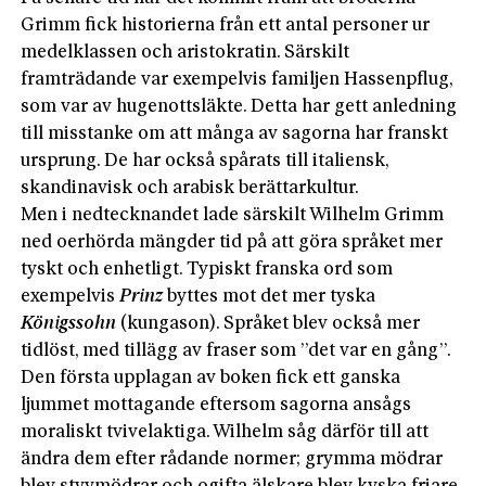
Grimm fick historierna från ett antal personer ur
medelklassen och aristokratin. Särskilt
framträdande var exempelvis familjen Hassenpflug,
som var av hugenottsläkte. Detta har gett anledning
till misstanke om att många av sagorna har franskt
ursprung. De har också spårats till italiensk,
skandinavisk och arabisk berättarkultur.
Men i nedtecknandet lade särskilt Wilhelm Grimm
ned oerhörda mängder tid på att göra språket mer
tyskt och enhetligt. Typiskt franska ord som
exempelvis
Prinz
byttes mot det mer tyska
Königssohn
(kungason). Språket blev också mer
tidlöst, med tillägg av fraser som ”det var en gång”.
Den första upplagan av boken fick ett ganska
ljummet mottagande eftersom sagorna ansågs
moraliskt tvivelaktiga. Wilhelm såg därför till att
ändra dem efter rådande normer; grymma mödrar