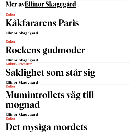
Mer av
Ellinor Skagegård
Kultur
Kåkfararens Paris
Ellinor Skagegård
Kultur
Rockens gudmoder
Ellinor Skagegård
Kultur
Litteratur
Saklighet som står sig
Ellinor Skagegård
Kultur
Mumintrollets väg till
mognad
Ellinor Skagegård
Kultur
Det mysiga mordets