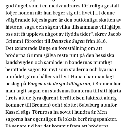
god ängel, som i en medvandrares förtroliga gestalt
följer honom när han beger sig ut i livet […] denne
välgörande följeslagare är den outtömliga skatten av
historia, saga och sägen vilka tillsammans vill hjälpa
oss att få uppleva något av flydda tider”, skrev Jacob
Grimm i förordet till
Deutsche Sagen
från 1816.
Det existerade länge en föreställning om att
bröderna Grimm själva reste runt på den hessiska
landsbygden och samlade in böndernas muntligt
berättade sagor. En myt som städerna och byarna i
området gärna håller vid liv. I Hanau har man lagt
beslag på
Vargen och de sju killingarna,
i Bremen har
man tagit sagan om stadsmusikanterna till sitt hjärta
(trots att de fyra djuren i berättelsen faktiskt aldrig
kommer till Bremen) och i slottet Sababurg utanför
Kassel sägs Törnrosa ha sovit i hundra år. Men
sagorna har egentligen få lokala beröringspunkter.
På senare tid har det kommit fram att bröderna