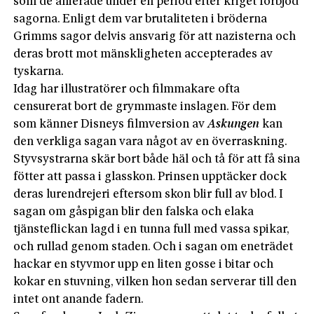
som de allierade under en period efter kriget förbjöd
sagorna. Enligt dem var brutaliteten i bröderna
Grimms sagor delvis ansvarig för att nazisterna och
deras brott mot mänskligheten accepterades av
tyskarna.
Idag har illustratörer och filmmakare ofta
censurerat bort de grymmaste inslagen. För dem
som känner Disneys filmversion av
Askungen
kan
den verkliga sagan vara något av en överraskning.
Styvsystrarna skär bort både häl och tå för att få sina
fötter att passa i glasskon. Prinsen upptäcker dock
deras lurendrejeri eftersom skon blir full av blod. I
sagan om gåspigan blir den falska och elaka
tjänsteflickan lagd i en tunna full med vassa spikar,
och rullad genom staden. Och i sagan om eneträdet
hackar en styvmor upp en liten gosse i bitar och
kokar en stuvning, vilken hon sedan serverar till den
intet ont anande fadern.