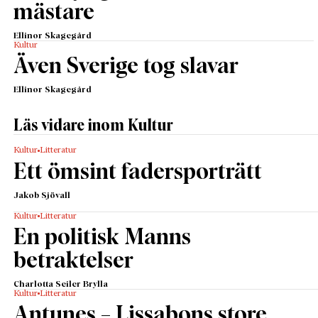
mästare
Ellinor Skagegård
Kultur
Även Sverige tog slavar
Ellinor Skagegård
Läs vidare inom Kultur
Kultur
Litteratur
Ett ömsint fadersporträtt
Jakob Sjövall
Kultur
Litteratur
En politisk Manns
betraktelser
Charlotta Seiler Brylla
Kultur
Litteratur
Antunes – Lissabons store