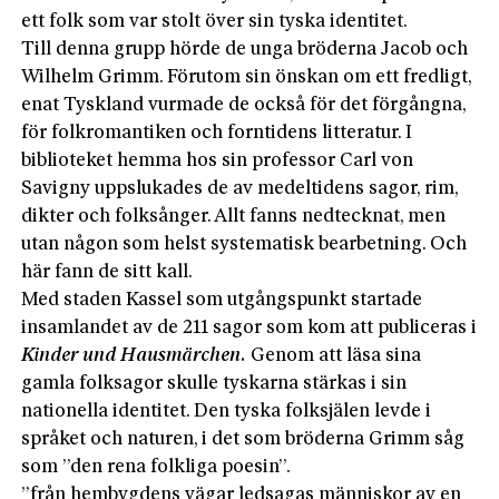
ett folk som var stolt över sin tyska identitet.
Till denna grupp hörde de unga bröderna Jacob och
Wilhelm Grimm. Förutom sin önskan om ett fredligt,
enat Tyskland vurmade de också för det förgångna,
för folkromantiken och forntidens litteratur. I
biblioteket hemma hos sin professor Carl von
Savigny uppslukades de av medeltidens sagor, rim,
dikter och folksånger. Allt fanns nedtecknat, men
utan någon som helst systematisk bearbetning. Och
här fann de sitt kall.
Med staden Kassel som utgångspunkt startade
insamlandet av de 211 sagor som kom att publiceras i
Kinder und Hausmärchen.
Genom att läsa sina
gamla folksagor skulle tyskarna stärkas i sin
nationella identitet. Den tyska folksjälen levde i
språket och naturen, i det som bröderna Grimm såg
som ”den rena folkliga poesin”.
”från hembygdens vägar ledsagas människor av en