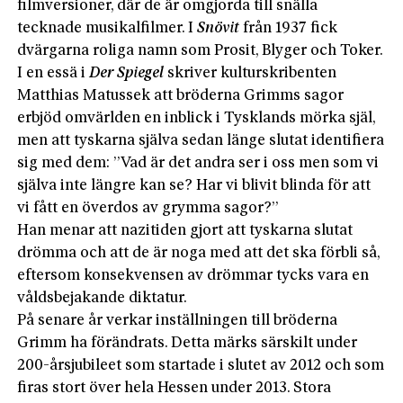
filmversioner, där de är omgjorda till snälla
tecknade musikalfilmer. I
Snövit
från 1937 fick
dvärgarna roliga namn som Prosit, Blyger och Toker.
I en essä i
Der Spiegel
skriver kulturskribenten
Matthias Matussek att bröderna Grimms sagor
erbjöd omvärlden en inblick i Tysklands mörka själ,
men att tyskarna själva sedan länge slutat identifiera
sig med dem: ”Vad är det andra ser i oss men som vi
själva inte längre kan se? Har vi blivit blinda för att
vi fått en överdos av grymma sagor?”
Han menar att nazitiden gjort att tyskarna slutat
drömma och att de är noga med att det ska förbli så,
eftersom konsekvensen av drömmar tycks vara en
våldsbejakande diktatur.
På senare år verkar inställningen till bröderna
Grimm ha förändrats. Detta märks särskilt under
200-årsjubileet som startade i slutet av 2012 och som
firas stort över hela Hessen under 2013. Stora