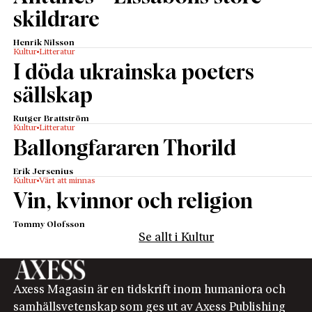
skildrare
Henrik Nilsson
Kultur
Litteratur
I döda ukrainska poeters
sällskap
Rutger Brattström
Kultur
Litteratur
Ballongfararen Thorild
Erik Jersenius
Kultur
Värt att minnas
Vin, kvinnor och religion
Tommy Olofsson
Se allt i Kultur
Axess Magasin är en tidskrift inom humaniora och
samhällsvetenskap som ges ut av Axess Publishing