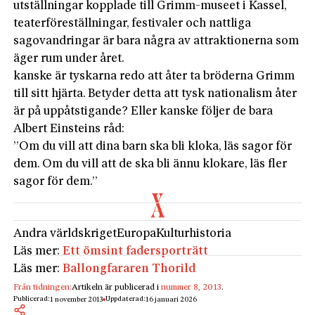
utställningar kopplade till Grimm-museet i Kassel,
teaterföreställningar, festivaler och nattliga
sagovandringar är bara några av attraktionerna som
äger rum under året.
kanske är tyskarna redo att åter ta bröderna Grimm
till sitt hjärta. Betyder detta att tysk nationalism åter
är på uppåtstigande? Eller kanske följer de bara
Albert Einsteins råd:
”Om du vill att dina barn ska bli kloka, läs sagor för
dem. Om du vill att de ska bli ännu klokare, läs fler
sagor för dem.”
Andra världskriget
Europa
Kulturhistoria
Läs mer:
Ett ömsint fadersporträtt
Läs mer:
Ballongfararen Thorild
Från tidningen:
Artikeln är publicerad i
nummer 8, 2013
.
Publicerad:
Uppdaterad:
1 november 2013
16 januari 2026