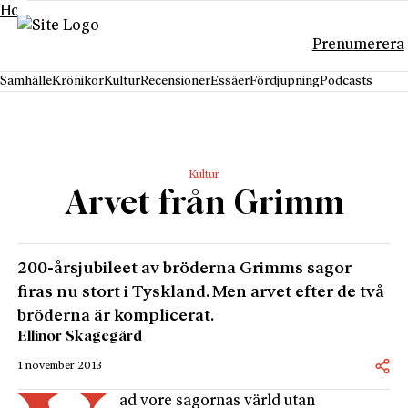
Hoppa till innehåll
Prenumerera
Samhälle
Krönikor
Kultur
Recensioner
Essäer
Fördjupning
Podcasts
Kultur
Arvet från Grimm
200-årsjubileet av bröderna Grimms sagor
firas nu stort i Tyskland. Men arvet efter de två
bröderna är komplicerat.
Ellinor Skagegård
1 november 2013
ad vore sagornas värld utan