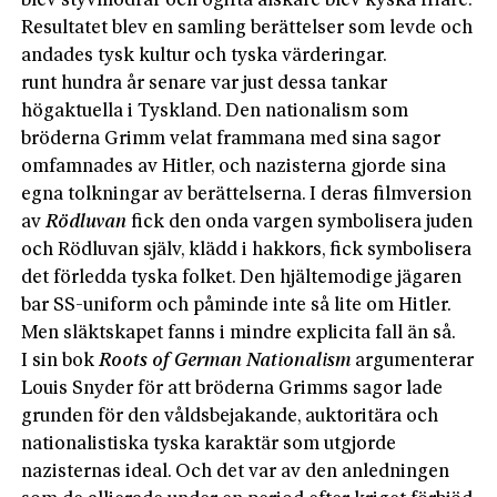
blev styvmödrar och ogifta älskare blev kyska friare.
Resultatet blev en samling berättelser som levde och
andades tysk kultur och tyska värderingar.
runt hundra år senare var just dessa tankar
högaktuella i Tyskland. Den nationalism som
bröderna Grimm velat frammana med sina sagor
omfamnades av Hitler, och nazisterna gjorde sina
egna tolkningar av berättelserna. I deras filmversion
av
Rödluvan
fick den onda vargen symbolisera juden
och Rödluvan själv, klädd i hakkors, fick symbolisera
det förledda tyska folket. Den hjältemodige jägaren
bar SS-uniform och påminde inte så lite om Hitler.
Men släktskapet fanns i mindre explicita fall än så.
I sin bok
Roots of German Nationalism
argumenterar
Louis Snyder för att bröderna Grimms sagor lade
grunden för den våldsbejakande, auktoritära och
nationalistiska tyska karaktär som utgjorde
nazisternas ideal. Och det var av den anledningen