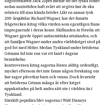
Sagoforskaren Jack Zipes menar att det tyska folket
sedan nazisttiden haft svårt att avgöra hur de ska
relatera till sina kända bröder. Likt en annan tysk
200-årsjubilar, Richard Wagner, har det funnits
frågetecken kring vilka värden som egentligen finns
impregnerade i deras konst. Skillnaden är förstås att
Wagner gjorde öppet antisemitiska uttalanden, och
att familjen Wagner under andra världskriget stod på
god fot med Hitler. Medan Tyskland under bröderna
Grimms tid inte ens var ett land i dagens
bemärkelse.
kontroversen kring sagorna löstes aldrig ordentligt,
mycket eftersom det inte fanns någon forskning om
hur sagor påverkar barn och vuxna. Dock kvarstår
att bröderna Grimm många år efter kriget
uppskattades på helt andra sätt ute i världen än i
Tyskland.
Särskilt populära blev sagorna i Walt Disneys