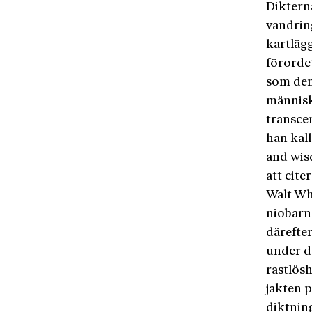
Diktern
vandrin
kartlägg
förorde
som den 
människ
transce
han kal
and wis
att cite
Walt Whi
niobarn
därefter
under de
rastlös
jakten p
diktning