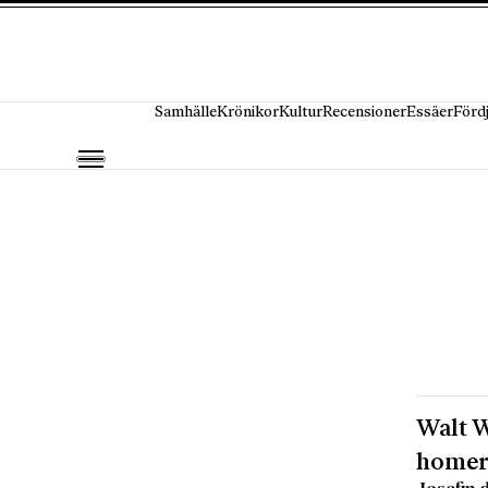
Hoppa till innehåll
Samhälle
Krönikor
Kultur
Recensioner
Essäer
Förd
Walt W
homeri