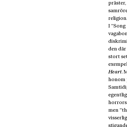
präster,
samröre
religion
I ”Song
vagabon
diskrimi
den där
stort se
exempel
Heart
. 
honom p
Samtidig
egentli
horrors 
men ”th
visserl
stigand