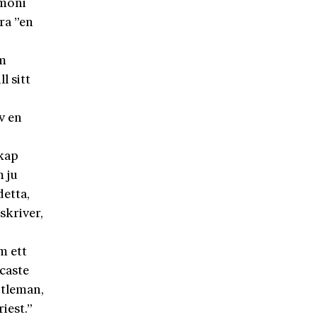
rmoni
ra ”en
om
l sitt
v en
kap
 ju
detta,
skriver,
m ett
 caste
ntleman,
riest.”