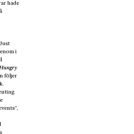
rar hade
å
 Just
genom i
l
Hungry
 följer
k.
genting
he
events”,
d
a