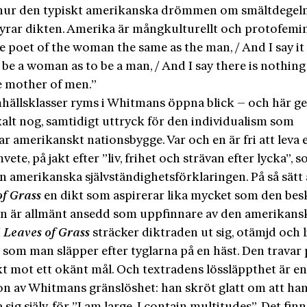
hur den typiskt amerikanska drömmen om smältdegel
rar dikten. Amerika är mångkulturellt och protofemini
e poet of the woman the same as the man, / And I say it 
 be a woman as to be a man, / And I say there is nothing
e mother of men.”
mhällsklasser ryms i Whitmans öppna blick – och här ge
alt nog, samtidigt uttryck för den individualism som
ar amerikanskt nationsbygge. Var och en är fri att leva e
vete, på jakt efter ”liv, frihet och strävan efter lycka”, 
en amerikanska självständighetsförklaringen. På så sätt 
of Grass
en dikt som aspirerar lika mycket som den besk
 är allmänt ansedd som uppfinnare av den amerikansk
I
Leaves of Grass
sträcker diktraden ut sig, otämjd och
, som man släpper efter tyglarna på en häst. Den travar p
kt mot ett okänt mål. Och textradens lössläppthet är e
ion av Whitmans gränslöshet: han skröt glatt om att h