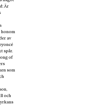
ns något
d: Är
s
a
st honom
der av
Beyoncé
t spår.
Song of
ers
öken som
och
son,
ll och
kyrkans