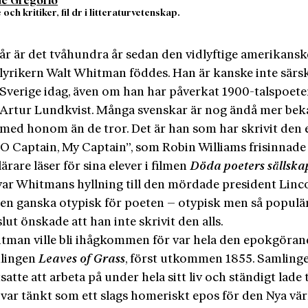
de Gregorio
 och kritiker, fil dr i litteraturvetenskap.
år är det tvåhundra år sedan den vidlyftige amerikansk
lyrikern Walt Whitman föddes. Han är kanske inte särskil
Sverige idag, även om han har påverkat 1900-talspoet
Artur Lundkvist. Många svenskar är nog ändå mer bek
med honom än de tror. Det är han som har skrivit den 
”O Captain, My Captain”, som Robin Williams frisinnade
ärare läser för sina elever i filmen
Döda poeters sällska
var Whitmans hyllning till den mördade president Linc
gen ganska otypisk för poeten – otypisk men så populär
 slut önskade att han inte skrivit den alls.
tman ville bli ihågkommen för var hela den epokgöran
lingen
Leaves of Grass
, först utkommen 1855. Samling
satte att arbeta på under hela sitt liv och ständigt lade t
, var tänkt som ett slags homeriskt epos för den Nya vär