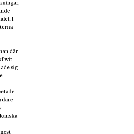
kningar,
ande
let. I
aterna
tman där
f wit
ade sig
e.
betade
årdare
v
rikanska
s
mest