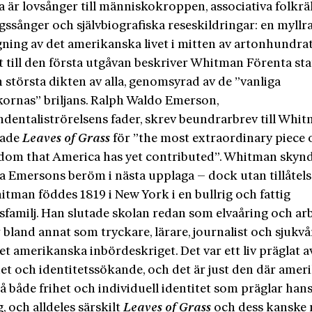
a är lovsånger till människokroppen, associativa folkrä
gssånger och självbiografiska reseskildringar: en myllr
ning av det amerikanska livet i mitten av artonhundrata
t till den första utgåvan beskriver Whitman Förenta st
största dikten av alla, genomsyrad av de ”vanliga
ornas” briljans. Ralph Waldo Emerson,
ndentaliströrelsens fader, skrev beundrarbrev till Whi
lade
Leaves of Grass
för ”the most extraordinary piece o
dom that America has yet contributed”. Whitman skynd
ra Emersons beröm i nästa upplaga – dock utan tillåtels
tman föddes 1819 i New York i en bullrig och fattig
sfamilj. Han slutade skolan redan som elvaåring och ar
 bland annat som tryckare, lärare, journalist och sjukv
t amerikanska inbördeskriget. Det var ett liv präglat a
het och identitetssökande, och det är just den där ame
å både frihet och individuell identitet som präglar han
, och alldeles särskilt
Leaves of Grass
och dess kanske 