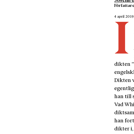
Josefin 
Författare
4 april 2019
I
dikten 
engelskl
Dikten 
egentli
han till
Vad Whi
diktsam
han fort
dikter i