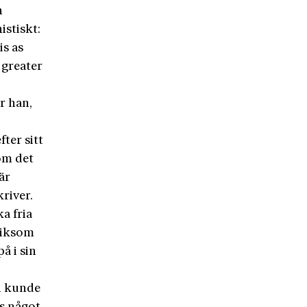
n
stiskt:
is as
 greater
r han,
fter sitt
som det
är
river.
a fria
 liksom
å i sin
n
an kunde