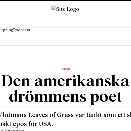
jupning
Podcasts
Kultur
Den amerikanska
drömmens poet
hitmans Leaves of Grass var tänkt som ett s
skt epos för USA.