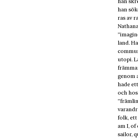
han skre
han söke
ras av r
Nathana
”imagine
land. H
communi
utopi. 
främman
genom a
hade ett
och hos 
”främli
varandra
folk, et
am I, of
sailor, 