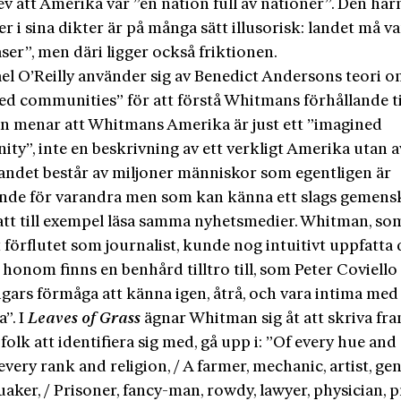
v att Amerika var ”en nation full av nationer”. Den ha
r i sina dikter är på många sätt illusorisk: landet må va
aser”, men däri ligger också friktionen.
el O’Reilly använder sig av Benedict Andersons teori 
d communities” för att förstå Whitmans förhållande til
an menar att Whitmans Amerika är just ett ”imagined
ty”, inte en beskrivning av ett verkligt Amerika utan a
Landet består av miljoner människor som egentligen är
de för varandra men som kan känna ett slags gemens
tt till exempel läsa samma nyhetsmedier. Whitman, som
 förflutet som journalist, kunde nog intuitivt uppfatta 
honom finns en benhård tilltro till, som Peter Coviello 
ngars förmåga att känna igen, åtrå, och vara intima med
”. I
Leaves of Grass
ägnar Whitman sig åt att skriva fra
t folk att identifiera sig med, gå upp i: ”Of every hue and
 every rank and religion, / A farmer, mechanic, artist, ge
quaker, / Prisoner, fancy-man, rowdy, lawyer, physician, p