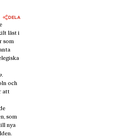
DELA
e
t läst i
er som
anta
elegiska
p
.
oln och
 att
de
en, som
ill nya
lden.