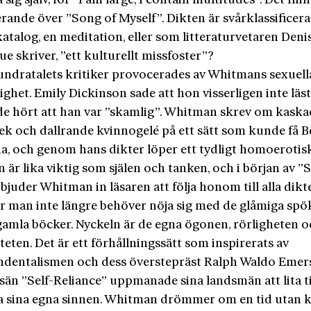
sig själv, för ”I am large, I contain multitudes”. Det fin
ande över ”Song of Myself”. Dikten är svårklassificera
atalog, en meditation, eller som litteraturvetaren Deni
 skriver, ”ett kulturellt missfoster”?
ndratalets kritiker provocerades av Whitmans sexuell
ighet. Emily Dickinson sade att hon visserligen inte lä
e hört att han var ”skamlig”. Whitman skrev om kaska
lek och dallrande kvinnogelé på ett sätt som kunde få 
a, och genom hans dikter löper ett tydligt homoerotisk
är lika viktig som själen och tanken, och i början av ”
bjuder Whitman in läsaren att följa honom till alla dikt
där man inte längre behöver nöja sig med de glåmiga sp
 gamla böcker. Nyckeln är de egna ögonen, rörligheten 
teten. Det är ett förhållningssätt som inspirerats av
ndentalismen och dess överstepräst Ralph Waldo Emer
sän ”Self-Reliance” uppmanade sina landsmän att lita ti
a sina egna sinnen. Whitman drömmer om en tid utan 