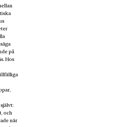
mellan
tiska
us
eter
lla
 säga
ande på
ås. Hos
lfälliga
ppar,
självt:
t, och
hade när