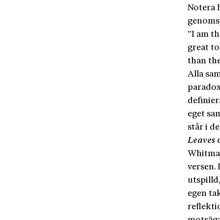
Notera 
genomsy
”I am th
great to
than th
Alla sa
paradox
definier
eget sam
står i d
Leaves 
Whitman
versen. 
utspilld
egen ta
reflekt