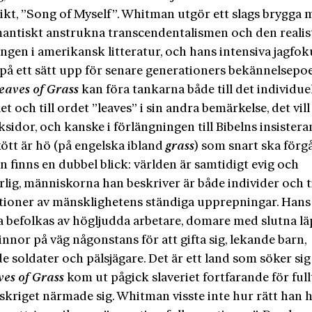
ikt, ”Song of Myself”. Whitman utgör ett slags brygga 
antiskt anstrukna transcendentalismen och den realis
ngen i amerikansk litteratur, och hans intensiva jagfok
på ett sätt upp för senare generationers bekännelsepo
eaves of Grass
kan föra tankarna både till det individue
et och till ordet ”leaves” i sin andra bemärkelse, det vill
ksidor, och kanske i förlängningen till Bibelns insister
 kött är hö (på engelska ibland
grass
) som snart ska förg
 finns en dubbel blick: världen är samtidigt evig och
lig, människorna han beskriver är både individer och til
tioner av mänsklighetens ständiga upprepningar. Hans
 befolkas av högljudda arbetare, domare med slutna lä
nnor på väg någonstans för att gifta sig, lekande barn,
e soldater och pälsjägare. Det är ett land som söker sig 
es of Grass
kom ut pågick slaveriet fortfarande för full
skriget närmade sig. Whitman visste inte hur rätt han 