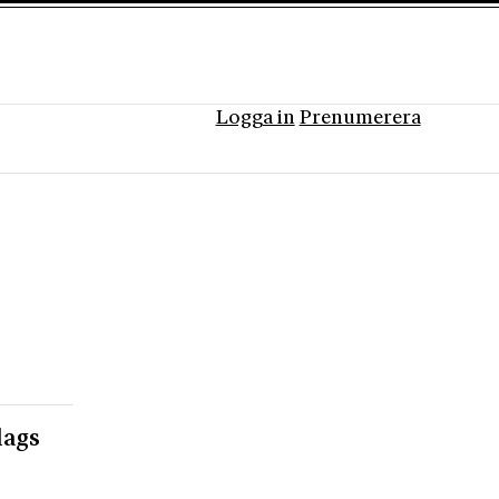
Logga in
Prenumerera
lags