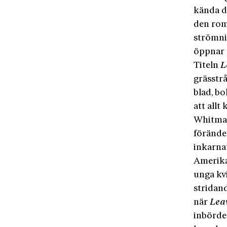
kända d
den rom
strömni
öppnar 
Titeln
L
grässtrå
blad, bo
att allt
Whitman
föränder
inkarna
Amerika
unga kvi
stridand
när
Leav
inbörde