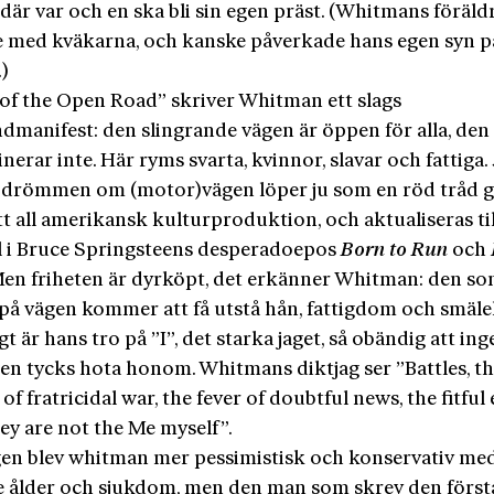
 där var och en ska bli sin egen präst. (Whitmans föräld
 med kväkarna, och kanske påverkade hans egen syn p
.)
 of the Open Road” skriver Whitman ett slags
dmanifest: den slingrande vägen är öppen för alla, den
nerar inte. Här ryms svarta, kvinnor, slavar och fattiga.
 drömmen om (motor)vägen löper ju som en röd tråd 
tt all amerikansk kulturproduktion, och aktualiseras til
 i Bruce Springsteens desperadoepos
Born to Run
och
Men friheten är dyrköpt, det erkänner Whitman: den som
å vägen kommer att få utstå hån, fattigdom och smäle
t är hans tro på ”I”, det starka jaget, så obändig att in
gen tycks hota honom. Whitmans diktjag ser ”Battles, t
of fratricidal war, the fever of doubtful news, the fitful 
ey are not the Me myself”.
igen blev whitman mer pessimistisk och konservativ me
e ålder och sjukdom, men den man som skrev den först