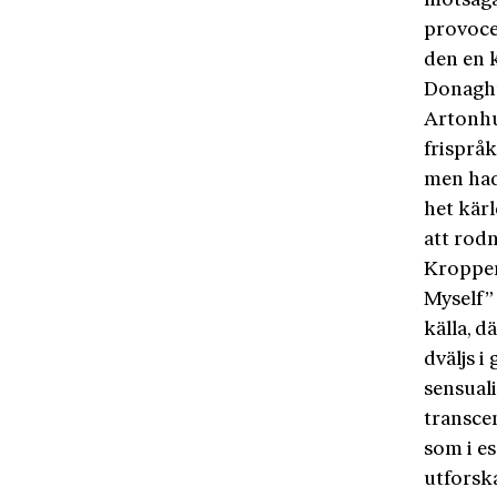
motsäga 
provocer
den en k
Donaghue
Artonhu
frispråk
men had
het kär
att rodn
Kroppen 
Myself” 
källa, 
dväljs i
sensuali
transce
som i es
utforsk