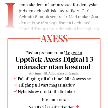
I
nom akademin har intresset för den tyska
juristen och politiska teoretikern Carl
Schmitt ökat på senare år. Med tanke på att
den auktoritära populismen i och med
Donald Trumps presidentskap har tagit sig
hela vägen till världens högsta politiska ämbete är
det kanske passande. I sina tidiga skrifter
förespråkade Schmitt en form av auktoritär
Redan prenumerant?
Logga in
demokrati som har flera beröringspunkter med vår
Upptäck Axess Digital i 3
tids populistiska idéer.
Trumps resonemang framstår oftast som
månader utan kostnad
osammanhängande och substanslösa, men i
Allt innehåll. Alltid nära till hands.
Schmitts texter blir de auktoritära tankegångarna
Full tillgång till allt innehåll på axess.se.
systematiskt presenterade. De invändningar mot
Tillgång till vårt magasinarkiv
liberalismen som där förs fram är värda att ta på
Nyhetsbrev direkt till din inbox
allvar. En läsning av Schmitt kan både ge en bättre
Prenumerera
förståelse för samtidens auktoritära strömningar
Se alla våra erbjudanden
och tjäna som ett sätt att upptäcka svagheterna med