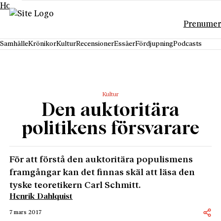
Hoppa till innehåll
Prenumer
Samhälle
Krönikor
Kultur
Recensioner
Essäer
Fördjupning
Podcasts
Kultur
Den auktoritära
politikens försvarare
För att förstå den auktoritära populismens
framgångar kan det finnas skäl att läsa den
tyske teoretikern Carl Schmitt.
Henrik Dahlquist
7 mars 2017