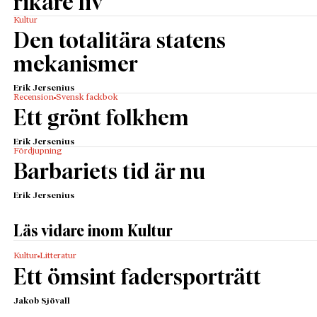
rikare liv
Kultur
Den totalitära statens
mekanismer
Erik Jersenius
Recension
Svensk fackbok
Ett grönt folkhem
Erik Jersenius
Fördjupning
Barbariets tid är nu
Erik Jersenius
Läs vidare inom Kultur
Kultur
Litteratur
Ett ömsint fadersporträtt
Jakob Sjövall