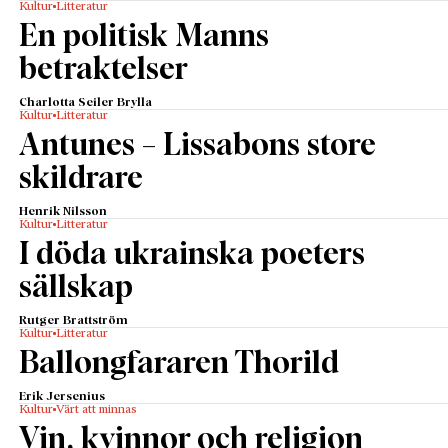
Kultur
Litteratur
En politisk Manns
betraktelser
Charlotta Seiler Brylla
Kultur
Litteratur
Antunes – Lissabons store
skildrare
Henrik Nilsson
Kultur
Litteratur
I döda ukrainska poeters
sällskap
Rutger Brattström
Kultur
Litteratur
Ballongfararen Thorild
Erik Jersenius
Kultur
Värt att minnas
Vin, kvinnor och religion