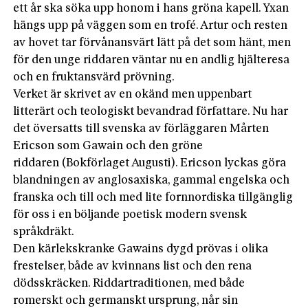
ett år ska söka upp honom i hans gröna kapell. Yxan
hängs upp på väggen som en trofé. Artur och resten
av hovet tar förvånansvärt lätt på det som hänt, men
för den unge riddaren väntar nu en andlig hjälteresa
och en fruktansvärd prövning.
Verket är skrivet av en okänd men uppenbart
litterärt och teologiskt bevand­rad författare. Nu har
det översatts till svenska av förläggaren Mårten
Ericson som Gawain och den gröne
riddaren (Bokförlaget Augusti). Ericson lyckas göra
blandningen av anglosaxiska, gammal engelska och
franska och till och med lite fornnordiska tillgänglig
för oss i en böljande poetisk modern svensk
språkdräkt.
Den kärlekskranke Gawains dygd prövas i olika
frestelser, både av kvinnans list och den rena
dödsskräcken. Riddartraditionen, med både
romerskt och germanskt ursprung, når sin