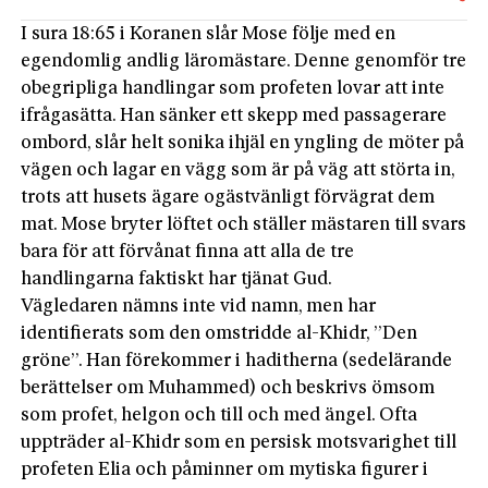
I sura 18:65 i Koranen slår Mose följe med en
egendomlig andlig läromästare. Denne genomför tre
obegripliga handlingar som profeten lovar att inte
ifrågasätta. Han sänker ett skepp med passagerare
ombord, slår helt sonika ihjäl en yngling de möter på
vägen och lagar en vägg som är på väg att störta in,
trots att husets ägare ogästvänligt förvägrat dem
mat. Mose bryter löftet och ställer mästaren till svars
bara för att förvånat finna att alla de tre
handlingarna faktiskt har tjänat Gud.
Vägledaren nämns inte vid namn, men har
identifierats som den omstridde al-Khidr, ”Den
gröne”. Han förekommer i haditherna (sedelärande
berättelser om Muhammed) och beskrivs ömsom
som profet, helgon och till och med ängel. Ofta
uppträder al-Khidr som en persisk motsvarighet till
profeten Elia och påminner om mytiska figurer i