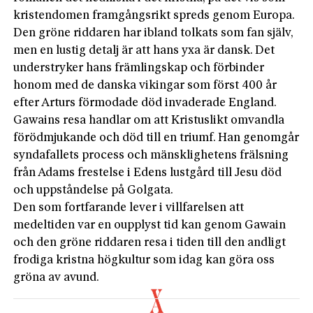
kristendomen framgångsrikt spreds genom Europa.
Den gröne riddaren har ibland tolkats som fan själv,
men en lustig detalj är att hans yxa är dansk. Det
understryker hans främlingskap och förbinder
honom med de danska vikingar som först 400 år
efter Arturs förmodade död invaderade England.
Gawains resa handlar om att Kristus­likt omvandla
förödmjukande och död till en triumf. Han genomgår
syndafallets process och mänsklighetens frälsning
från Adams frestelse i Edens lustgård till Jesu död
och uppståndelse på Golgata.
Den som fortfarande lever i villfarelsen att
medeltiden var en oupplyst tid kan genom Gawain
och den gröne riddaren resa i tiden till den andligt
frodiga kristna högkultur som idag kan göra oss
gröna av avund.