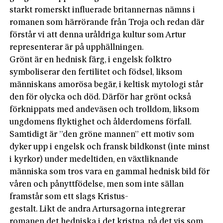
starkt romerskt influerade britannernas nämns i
romanen som härrörande från Troja och redan där
förstår vi att denna uråldriga kultur som Artur
representerar är på upphällningen.
Grönt är en hednisk färg, i engelsk folktro
symboliserar den fertilitet och födsel, liksom
människans amorösa begär, i keltisk mytologi står
den för olycka och död. Därför har grönt också
förknippats med andeväsen och trolldom, liksom
ungdomens flyktighet och ålderdomens förfall.
Samtidigt är ”den gröne mannen” ett motiv som
dyker upp i engelsk och fransk bildkonst (inte minst
i kyrkor) under medeltiden, en växtliknande
människa som tros vara en gammal hednisk bild för
våren och pånyttfödelse, men som inte sällan
framstår som ett slags Kristus-
gestalt. Likt de andra Artursagorna integrerar
romanen det hedniska i det kristna, på det vis som