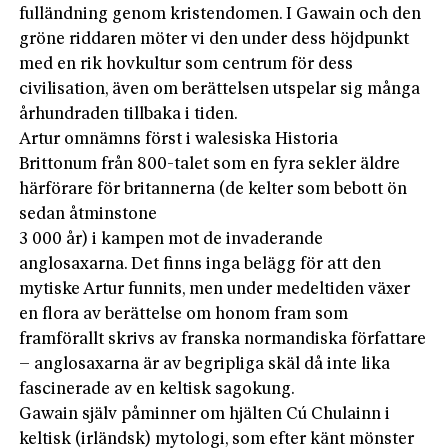
fulländning genom kristendomen. I Gawain och den
gröne riddaren möter vi den under dess höjdpunkt
med en rik hovkultur som centrum för dess
civilisation, även om berättelsen utspelar sig många
århundraden tillbaka i tiden.
Artur omnämns först i walesiska Historia
Brittonum från 800-talet som en fyra sekler äldre
härförare för britannerna (de kelter som bebott ön
sedan åtminstone
3 000 år) i kampen mot de invaderande
anglosaxarna. Det finns inga belägg för att den
mytiske Artur funnits, men under medeltiden växer
en flora av berättelse om honom fram som
framförallt skrivs av franska normandiska författare
– anglosaxarna är av begripliga skäl då inte lika
fascinerade av en keltisk sagokung.
Gawain själv påminner om hjälten Cú Chulainn i
keltisk (irländsk) mytologi, som efter känt mönster