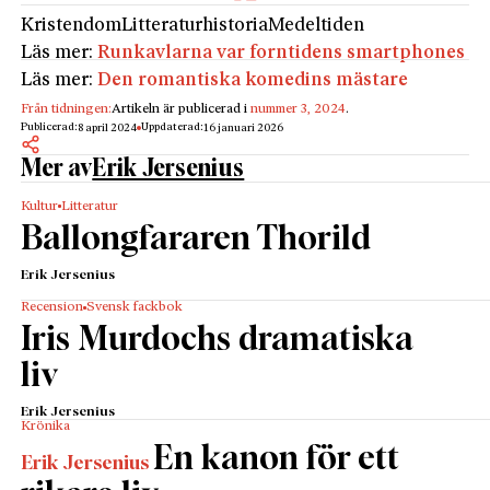
Kristendom
Litteraturhistoria
Medeltiden
Läs mer:
Runkavlarna var forntidens smartphones
Läs mer:
Den romantiska komedins mästare
Från tidningen:
Artikeln är publicerad i
nummer 3, 2024
.
Publicerad:
Uppdaterad:
8 april 2024
16 januari 2026
Mer av
Erik Jersenius
Kultur
Litteratur
Ballongfararen Thorild
Erik Jersenius
Recension
Svensk fackbok
Iris Murdochs dramatiska
liv
Erik Jersenius
Krönika
En kanon för ett
Erik Jersenius