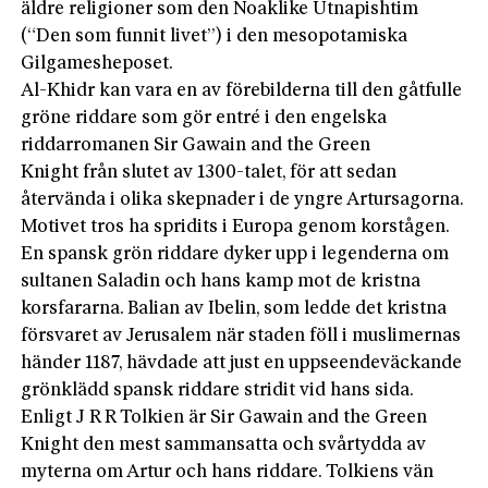
äldre religioner som den Noaklike Utnapishtim
(“Den som funnit livet”) i den mesopotamiska
Gilgamesh­eposet.
Al-Khidr kan vara en av förebilderna till den gåtfulle
gröne riddare som gör entré i den engelska
riddarromanen Sir Gawain and the Green
Knight från slutet av 1300-talet, för att sedan
återvända i olika skepnader i de yngre Artursagorna.
Motivet tros ha spridits i Europa genom korstågen.
En spansk grön riddare dyker upp i legenderna om
sultanen Saladin och hans kamp mot de kristna
korsfararna. Balian av Ibelin, som ledde det kristna
försvaret av Jerusalem när staden föll i muslimernas
händer 1187, hävdade att just en uppseendeväckande
grönklädd spansk riddare stridit vid hans sida.
Enligt J R R Tolkien är Sir Gawain and the Green
Knight den mest sammansatta och svårtydda av
myterna om Artur och hans riddare. Tolkiens vän