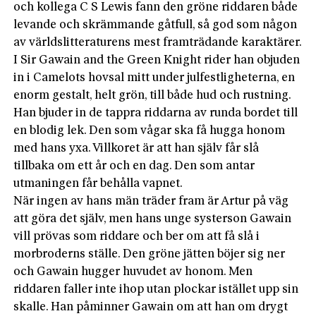
och kollega C S Lewis fann den gröne riddaren både
levande och skrämmande gåtfull, så god som någon
av världslitteraturens mest framträdande karaktärer.
I Sir Gawain and the Green Knight rider han objuden
in i Camelots hovsal mitt under julfestligheterna, en
enorm gestalt, helt grön, till både hud och rustning.
Han bjuder in de tappra riddarna av runda bordet till
en blodig lek. Den som vågar ska få hugga honom
med hans yxa. Villkoret är att han själv får slå
tillbaka om ett år och en dag. Den som antar
utmaningen får behålla vapnet.
När ingen av hans män träder fram är Artur på väg
att göra det själv, men hans unge systerson Gawain
vill prövas som riddare och ber om att få slå i
morbroderns ställe. Den gröne jätten böjer sig ner
och Gawain hugger huvudet av honom. Men
riddaren faller inte ihop utan plockar istället upp sin
skalle. Han påminner Gawain om att han om drygt