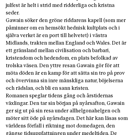
julfest är helt i strid med ridderliga och kristna
seder.
Gawain söker den gröne riddarens kapell (som mer
påminner om en hemsökt hednisk kultplats och i
själva verket är en port till helvetet) i västra
Midlands, trakten mellan England och Wales. Det är
ett gränsland mellan civilisation och barbari,
kristendom och hedendom, en plats befolkad av
trolska väsen. Den yttre resan Gawain gör för att
möta döden är en kamp för att sätta sin tro på prov
och övervinna sin inre mänskliga natur, böjelserna
och rädslan, och bli en sann kristen.
Romanen speglar tidens gång och årstidernas
växlingar. Den tar sin början på nyårsafton, Gawain
ger sig ut på sin resa under allhelgonahelgen och
möter sitt öde på nyårsdagen. Det här kan läsas som
världens förfall i riktning mot domedagen, den
gängse tidsuppfattningen under medeltiden. De