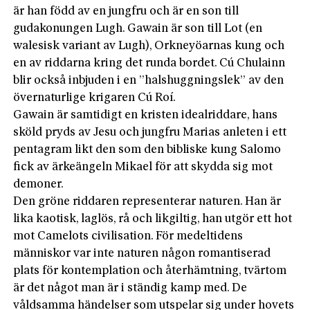
är han född av en jungfru och är en son till
gudakonungen Lugh. Gawain är son till Lot (en
walesisk variant av Lugh), Orkneyöarnas kung och
en av riddarna kring det runda bordet. Cú Chulainn
blir också inbjuden i en ”halshuggningslek” av den
övernaturlige krigaren Cú Roí.
Gawain är samtidigt en kristen idealriddare, hans
sköld pryds av Jesu och jungfru Marias anleten i ett
pentagram likt den som den bibliske kung Salomo
fick av ärkeängeln Mikael för att skydda sig mot
demoner.
Den gröne riddaren representerar naturen. Han är
lika kaotisk, laglös, rå och likgiltig, han utgör ett hot
mot Camelots civilisation. För medeltidens
människor var inte naturen någon romantiserad
plats för kontemplation och återhämtning, tvärtom
är det något man är i ständig kamp med. De
våldsamma händelser som utspelar sig under hovets