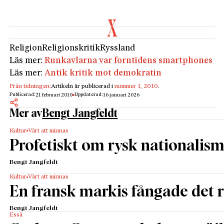
Religion
Religionskritik
Ryssland
Läs mer:
Runkavlarna var forntidens smartphones
Läs mer:
Antik kritik mot demokratin
Från tidningen:
Artikeln är publicerad i
nummer 1, 2010
.
Publicerad:
Uppdaterad:
21 februari 2010
16 januari 2026
Mer av
Bengt Jangfeldt
Kultur
Värt att minnas
Profetiskt om rysk nationalis
Bengt Jangfeldt
Kultur
Värt att minnas
En fransk markis fångade det 
Bengt Jangfeldt
Essä