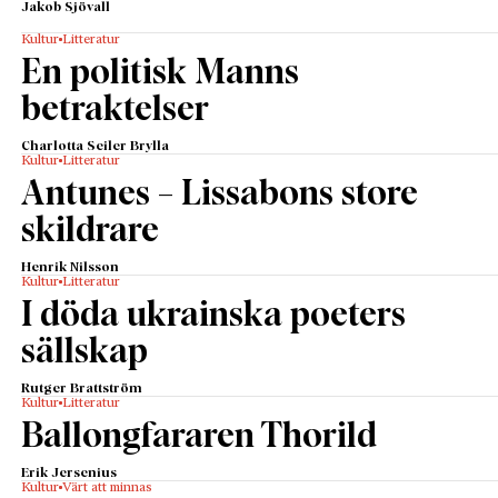
Jakob Sjövall
Kultur
Litteratur
En politisk Manns
betraktelser
Charlotta Seiler Brylla
Kultur
Litteratur
Antunes – Lissabons store
skildrare
Henrik Nilsson
Kultur
Litteratur
I döda ukrainska poeters
sällskap
Rutger Brattström
Kultur
Litteratur
Ballongfararen Thorild
Erik Jersenius
Kultur
Värt att minnas