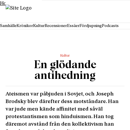
Hoppa till innehåll
Samhälle
Krönikor
Kultur
Recensioner
Essäer
Fördjupning
Podcasts
Kultur
En glödande
antihedning
Ateismen var påbjuden i Sovjet, och Joseph
Brodsky blev därefter dess motståndare. Han
var jude men kände affinitet med såväl
protestantismen som hinduismen. Han tog
däremot avstånd från den kollektivism han