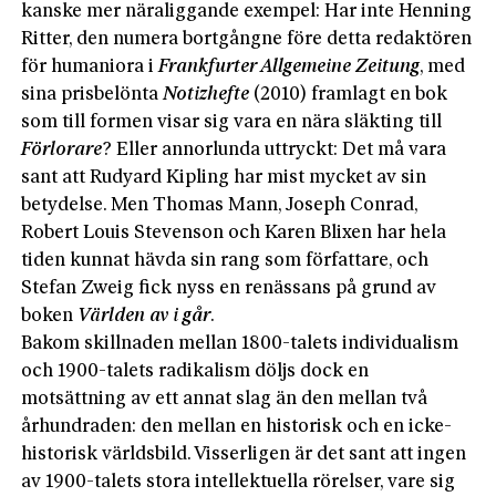
kanske mer näraliggande exempel: Har inte Henning
Ritter, den numera bortgångne före detta redaktören
för humaniora i
Frankfurter Allgemeine Zeitung
, med
sina prisbelönta
Notizhefte
(2010) framlagt en bok
som till formen visar sig vara en nära släkting till
Förlorare
? Eller annorlunda uttryckt: Det må vara
sant att Rudyard Kipling har mist mycket av sin
betydelse. Men Thomas Mann, Joseph Conrad,
Robert Louis Stevenson och Karen Blixen har hela
tiden kunnat hävda sin rang som författare, och
Stefan Zweig fick nyss en renässans på grund av
boken
Världen av i går
.
Bakom skillnaden mellan 1800-talets individualism
och 1900-talets radikalism döljs dock en
motsättning av ett annat slag än den mellan två
århundraden: den mellan en historisk och en icke-
historisk världsbild. Visserligen är det sant att ingen
av 1900-talets stora intellektuella rörelser, vare sig