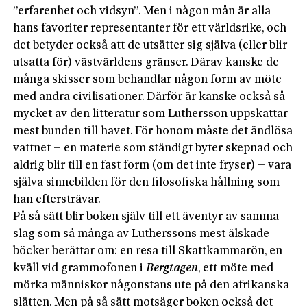
”erfarenhet och vidsyn”. Men i någon mån är alla
hans favoriter representanter för ett världsrike, och
det betyder också att de utsätter sig själva (eller blir
utsatta för) västvärldens gränser. Därav kanske de
många skisser som behandlar någon form av möte
med andra civilisationer. Därför är kanske också så
mycket av den litteratur som Luthersson uppskattar
mest bunden till havet. För honom måste det ändlösa
vattnet – en materie som ständigt byter skepnad och
aldrig blir till en fast form (om det inte fryser) – vara
själva sinnebilden för den filosofiska hållning som
han eftersträvar.
På så sätt blir boken själv till ett äventyr av samma
slag som så många av Lutherssons mest älskade
böcker berättar om: en resa till Skattkammarön, en
kväll vid grammofonen i
Bergtagen
, ett möte med
mörka människor någonstans ute på den afrikanska
slätten. Men på så sätt motsäger boken också det