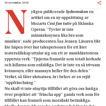
10 november 2014
n
yligen publicerade
Sydsvenskan
en
artikel om en ny uppsättning av
Mozarts
Così fan tutte
på Skånska
Operan. ”Tyvärr är inte
människosynen lika bra som
musiken”, sade producenten Åsa Jensen. Läsaren blir
lite häpen över hur talespersonen för ett litet
teatersällskap uttalar sig om ett av musikhistoriens
yppersta verk. ”Tjejerna framstår som totalt korkade
och killarna som enfaldiga. Det är inte en så trivsam
kvinnosyn, eller manssyn heller för den delen.”
Verket, så låter slutsatsen, är i behov av en rejäl
”uppfräschning.”
Nu skall vi inte utnyttja tillfället att göra oss lustiga
över projektet att ”fräscha upp” gamla verk som för
tillfället kan framstå som moraliskt betänkliga.