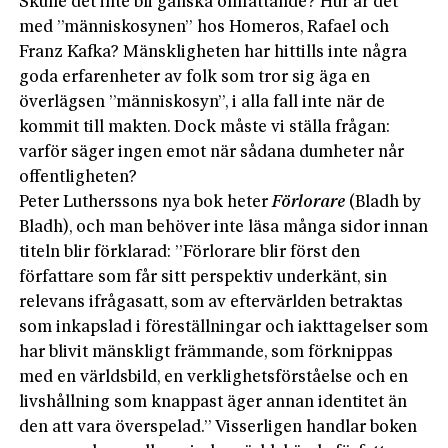
Skulle det inte bli ganska omfattande? Hur är det
med ”människosynen” hos Homeros, Rafael och
Franz Kafka? Mänskligheten har hittills inte några
goda erfarenheter av folk som tror sig äga en
överlägsen ”människosyn”, i alla fall inte när de
kommit till makten. Dock måste vi ställa frågan:
varför säger ingen emot när sådana dumheter når
offentligheten?
Peter Lutherssons nya bok heter
Förlorare
(Bladh by
Bladh), och man behöver inte läsa många sidor innan
titeln blir förklarad: ”Förlorare blir först den
författare som får sitt perspektiv underkänt, sin
relevans ifrågasatt, som av eftervärlden betraktas
som inkapslad i föreställningar och iakttagelser som
har blivit mänskligt främmande, som förknippas
med en världsbild, en verklighetsförståelse och en
livshållning som knappast äger annan identitet än
den att vara överspelad.” Visserligen handlar boken