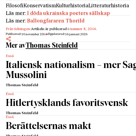
Filosofi
Konservatism
Kulturhistoria
Litteraturhistoria
Läs mer:
I döda ukrainska poeters sällskap
Läs mer:
Ballongfararen Thorild
Från tidningen:
Artikeln är publicerad i
nummer 8, 2014
.
Publicerad:
Uppdaterad:
10 november 2014
16 januari 2026
Mer av
Thomas Steinfeld
Essä
Italiensk nationalism – mer S
Mussolini
Thomas Steinfeld
Essä
Hitlertysklands favoritsvensk
Thomas Steinfeld
Essä
Berättelsernas makt