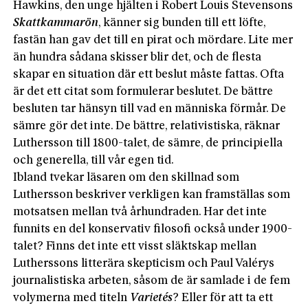
Hawkins, den unge hjälten i Robert Louis Stevensons
Skattkammarön
, känner sig bunden till ett löfte,
fastän han gav det till en pirat och mördare. Lite mer
än hundra sådana skisser blir det, och de flesta
skapar en situation där ett beslut måste fattas. Ofta
är det ett citat som formulerar beslutet. De bättre
besluten tar hänsyn till vad en människa förmår. De
sämre gör det inte. De bättre, relativistiska, räknar
Luthersson till 1800-talet, de sämre, de principiella
och generella, till vår egen tid.
Ibland tvekar läsaren om den skillnad som
Luthersson beskriver verkligen kan framställas som
motsatsen mellan två århundraden. Har det inte
funnits en del konservativ filosofi också under 1900-
talet? Finns det inte ett visst släktskap mellan
Lutherssons litterära skepticism och Paul Valérys
journalistiska arbeten, såsom de är samlade i de fem
volymerna med titeln
Varietés
? Eller för att ta ett