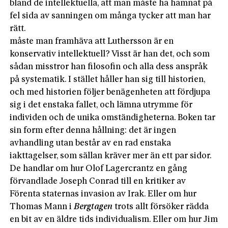
bland de intellektuella, att man måste ha hamnat på
fel sida av sanningen om många tycker att man har
rätt.
måste man framhäva att Luthersson är en
konservativ intellektuell? Visst är han det, och som
sådan misstror han filosofin och alla dess anspråk
på systematik. I stället håller han sig till historien,
och med historien följer benägenheten att fördjupa
sig i det enstaka fallet, och lämna utrymme för
individen och de unika omständigheterna. Boken tar
sin form efter denna hållning: det är ingen
avhandling utan består av en rad enstaka
iakttagelser, som sällan kräver mer än ett par sidor.
De handlar om hur Olof Lagercrantz en gång
förvandlade Joseph Conrad till en kritiker av
Förenta staternas invasion av Irak. Eller om hur
Thomas Mann i
Bergtagen
trots allt försöker rädda
en bit av en äldre tids individualism. Eller om hur Jim