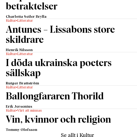
betraktelser
Charlotta Seiler Brylla
Kultur
Litteratur
Antunes – Lissabons store
skildrare
Henrik Nilsson
Kultur
Litteratur
I döda ukrainska poeters
sällskap
Rutger Brattström
Kultur
Litteratur
Ballongfararen Thorild
Erik Jersenius
Kultur
Värt att minnas
Vin, kvinnor och religion
Tommy Olofsson
Se allt i Kultur