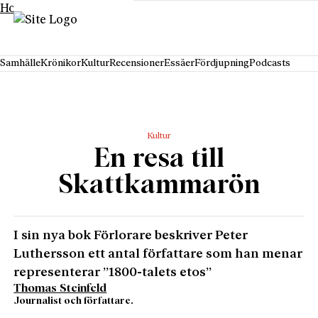
Hoppa till innehåll
Samhälle
Krönikor
Kultur
Recensioner
Essäer
Fördjupning
Podcasts
Kultur
En resa till
Skattkammarön
I sin nya bok Förlorare beskriver Peter
Luthersson ett antal författare som han menar
representerar ”1800-talets etos”
Thomas Steinfeld
Journalist och författare.