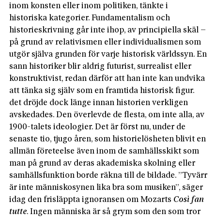
inom konsten eller inom politiken, tänkte i
historiska kategorier. Fundamentalism och
historieskrivning går inte ihop, av principiella skäl –
på grund av relativismen eller individualismen som
utgör själva grunden för varje historisk världssyn. En
sann historiker blir aldrig futurist, surrealist eller
konstruktivist, redan därför att han inte kan undvika
att tänka sig själv som en framtida historisk figur.
det dröjde dock länge innan historien verkligen
avskedades. Den överlevde de flesta, om inte alla, av
1900-talets ideologier. Det är först nu, under de
senaste tio, tjugo åren, som historielösheten blivit en
allmän företeelse även inom de samhällsskikt som
man på grund av deras akademiska skolning eller
samhällsfunktion borde räkna till de bildade. ”Tyvärr
är inte människosynen lika bra som musiken”, säger
idag den frisläppta ignoransen om Mozarts
Così fan
tutte
. Ingen människa är så grym som den som tror