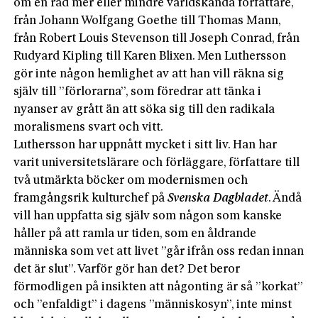
om en rad mer eller mindre världskända författare,
från Johann Wolfgang Goethe till Thomas Mann,
från Robert Louis Stevenson till Joseph Conrad, från
Rudyard Kipling till Karen Blixen. Men Luthersson
gör inte någon hemlighet av att han vill räkna sig
själv till ”förlorarna”, som föredrar att tänka i
nyanser av grått än att söka sig till den radikala
moralismens svart och vitt.
Luthersson har uppnått mycket i sitt liv. Han har
varit universitetslärare och förläggare, författare till
två utmärkta böcker om modernismen och
framgångsrik kulturchef på
Svenska Dagbladet
. Ändå
vill han uppfatta sig själv som någon som kanske
håller på att ramla ur tiden, som en åldrande
människa som vet att livet ”går ifrån oss redan innan
det är slut”. Varför gör han det? Det beror
förmodligen på insikten att någonting är så ”korkat”
och ”enfaldigt” i dagens ”människosyn”, inte minst