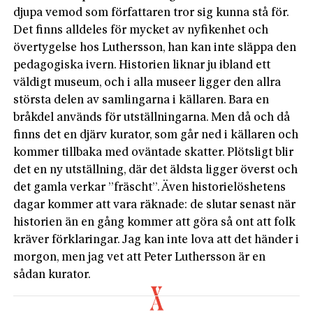
djupa vemod som författaren tror sig kunna stå för.
Det finns alldeles för mycket av nyfikenhet och
övertygelse hos Luthersson, han kan inte släppa den
pedagogiska ivern. Historien liknar ju ibland ett
väldigt museum, och i alla museer ligger den allra
största delen av samlingarna i källaren. Bara en
bråkdel används för utställningarna. Men då och då
finns det en djärv kurator, som går ned i källaren och
kommer tillbaka med oväntade skatter. Plötsligt blir
det en ny utställning, där det äldsta ligger överst och
det gamla verkar ”fräscht”. Även historielöshetens
dagar kommer att vara räknade: de slutar senast när
historien än en gång kommer att göra så ont att folk
kräver förklaringar. Jag kan inte lova att det händer i
morgon, men jag vet att Peter Luthersson är en
sådan kurator.