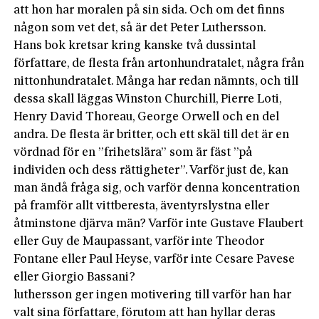
att hon har moralen på sin sida. Och om det finns
någon som vet det, så är det Peter Luthersson.
Hans bok kretsar kring kanske två dussintal
författare, de flesta från artonhundratalet, några från
nittonhundratalet. Många har redan nämnts, och till
dessa skall läggas Winston Churchill, Pierre Loti,
Henry David Thoreau, George Orwell och en del
andra. De flesta är britter, och ett skäl till det är en
vördnad för en ”frihetslära” som är fäst ”på
individen och dess rättigheter”. Varför just de, kan
man ändå fråga sig, och varför denna koncentration
på framför allt vittberesta, äventyrslystna eller
åtminstone djärva män? Varför inte Gustave Flaubert
eller Guy de Maupassant, varför inte Theodor
Fontane eller Paul Heyse, varför inte Cesare Pavese
eller Giorgio Bassani?
luthersson ger ingen motivering till varför han har
valt sina författare, förutom att han hyllar deras