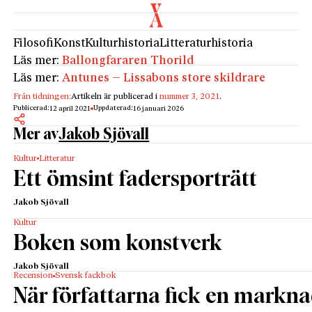
Filosofi
Konst
Kulturhistoria
Litteraturhistoria
Läs mer:
Ballongfararen Thorild
Läs mer:
Antunes – Lissabons store skildrare
Från tidningen:
Artikeln är publicerad i
nummer 3, 2021
.
Publicerad:
Uppdaterad:
12 april 2021
16 januari 2026
Mer av
Jakob Sjövall
Kultur
Litteratur
Ett ömsint fadersporträtt
Jakob Sjövall
Kultur
Boken som konstverk
Jakob Sjövall
Recension
Svensk fackbok
När författarna fick en markn