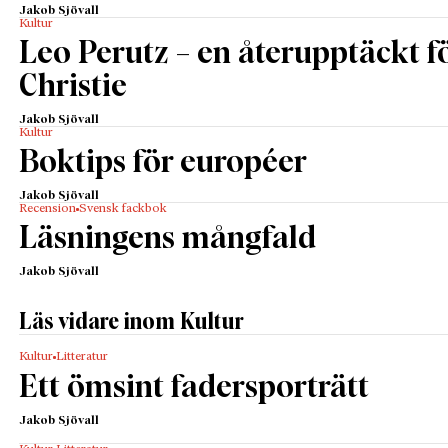
Jakob Sjövall
Kultur
Leo Perutz – en återupptäckt f
Christie
Jakob Sjövall
Kultur
Boktips för européer
Jakob Sjövall
Recension
Svensk fackbok
Läsningens mångfald
Jakob Sjövall
Läs vidare inom Kultur
Kultur
Litteratur
Ett ömsint fadersporträtt
Jakob Sjövall