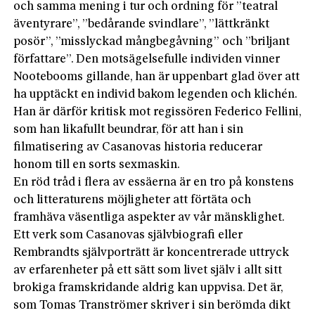
och samma mening i tur och ordning för ”teatral
äventyrare”, ”bedårande svindlare”, ”lättkränkt
posör”, ”misslyckad mångbegåvning” och ”briljant
författare”. Den motsägelsefulle individen vinner
Nootebooms gillande, han är uppenbart glad över att
ha upptäckt en individ bakom legenden och klichén.
Han är därför kritisk mot regissören Federico Fellini,
som han likafullt beundrar, för att han i sin
filmatisering av Casanovas historia reducerar
honom till en sorts sexmaskin.
En röd tråd i flera av essäerna är en tro på konstens
och litteraturens möjligheter att förtäta och
framhäva väsentliga aspekter av vår mänsklighet.
Ett verk som Casanovas självbiografi eller
Rembrandts självporträtt är koncentrerade uttryck
av erfarenheter på ett sätt som livet själv i allt sitt
brokiga framskridande aldrig kan uppvisa. Det är,
som Tomas Tranströmer skriver i sin berömda dikt