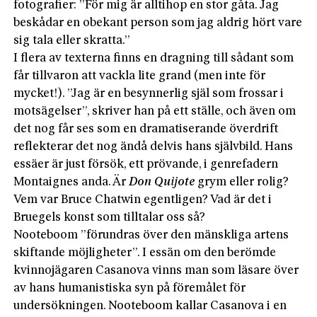
fotografier: ”För mig är alltihop en stor gåta. Jag
beskådar en obekant person som jag aldrig hört vare
sig tala eller skratta.”
I flera av texterna finns en dragning till sådant som
får tillvaron att vackla lite grand (men inte för
mycket!). ”Jag är en besynnerlig själ som frossar i
motsägelser”, skriver han på ett ställe, och även om
det nog får ses som en dramatiserande överdrift
reflekterar det nog ändå delvis hans självbild. Hans
essäer är just försök, ett prövande, i genrefadern
Montaignes anda. Är
Don Quijote
grym eller rolig?
Vem var Bruce Chatwin egentligen? Vad är det i
Bruegels konst som tilltalar oss så?
Nooteboom ”förundras över den mänskliga artens
skiftande möjligheter”. I essän om den berömde
kvinnojägaren Casanova vinns man som läsare över
av hans humanistiska syn på föremålet för
undersökningen. Nooteboom kallar Casanova i en