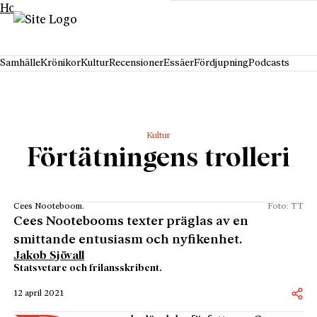
Hoppa till innehåll
Samhälle
Krönikor
Kultur
Recensioner
Essäer
Fördjupning
Podcasts
Kultur
Förtätningens trolleri
Cees Nooteboom.
Foto: TT
Cees Nootebooms texter präglas av en
smittande entusiasm och nyfikenhet.
Jakob Sjövall
Statsvetare och frilansskribent.
12 april 2021