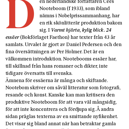
D
en nederländske författaren Cees
Nooteboom (f 1933), som ibland
nämns i Nobelprissammanhang, har
en rik skönlitterär produktion bakom
sig. I
Varmt hjärta, kylig blick. 24
essäer
(Bokförlaget Faethon) har texter från 43 år
samlats. Urvalet är gjort av Daniel Pedersen och den
fina översättningen av Per Holmer. Det är en
välkommen introduktion. Nootebooms essäer har,
till skillnad från hans romaner och dikter, inte
tidigare översatts till svenska.
Ämnena för essäerna är många och skiftande.
Nootebom skriver om såväl litteratur som fotografi,
resande och konst. Kanske kan man kritisera den
produktive Nooteboom för att vara väl mångsidig,
för att inte koncentrera och fördjupa sig. Å andra
sidan präglas texterna av en smittande nyfikenhet.
Det visar sig bland annat när han betraktar gamla