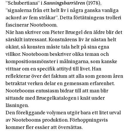
”Schubertiana” i
Sanningsbarriären
(1978),
”signalerna från ett helt liv i några ganska vanliga
ackord av fem stråkar”. Detta förtätningens trolleri
fascinerar Nooteboom.
När han skriver om Pieter Bruegel den äldre blir det
särskilt intressant. Konstnärens liv är nästan helt
okänt, så konsten måste tala helt på sina egna
villkor. Nooteboom beskriver olika teman och
kompositionsmönster i målningarna, som kanske
vittnar om en specifik attityd till livet. Han
reflekterar över det faktum att alla som genom åren
betraktat verken delar en gemensam erfarenhet.
Nootebooms entusiasm bidrar till att man blir
sittande med Bruegelkatalogen i knät under
läsningen.
Den föreliggande volymen utgör bara ett litet urval
av Nootebooms produktion. Förhoppningsvis
kommer fler essäer att översättas.