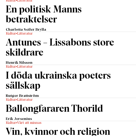
Kultur
Litteratur
En politisk Manns
betraktelser
Charlotta Seiler Brylla
Kultur
Litteratur
Antunes – Lissabons store
skildrare
Henrik Nilsson
Kultur
Litteratur
I döda ukrainska poeters
sällskap
Rutger Brattström
Kultur
Litteratur
Ballongfararen Thorild
Erik Jersenius
Kultur
Värt att minnas
Vin, kvinnor och religion