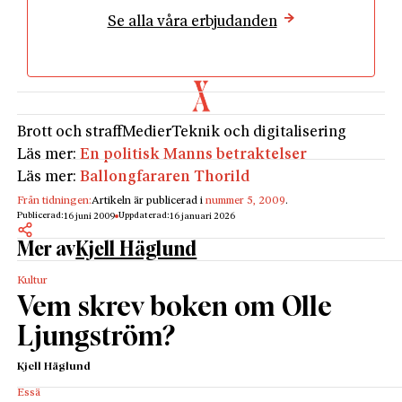
Se alla våra erbjudanden
talistgenerationerna som står på varsin sida om
denna klyfta.
Det första mordhotet, som uppmärksammades av
Andreas Ekström på
Sydsvenskan
och
branschorganet
Journalisten
, drabbade
Brott och straff
Medier
Teknik och digitalisering
journalistikstudenten Stina Berthling på
Läs mer:
En politisk Manns betraktelser
lokaltidningen
Sydöstran
. Hon hade bevakat en
Läs mer:
Ballongfararen Thorild
miljöpartistisk protestaktionpå en strippklubb i
Karlshamn, frågat klubbägaren vad han skulle ha
Från tidningen:
Artikeln är publicerad i
nummer 5, 2009
.
Publicerad:
Uppdaterad:
16 juni 2009
16 januari 2026
tyckt “om hans fru stått och onanerat framför
Mer av
Kjell Häglund
främmande män”, och fått ett eldfängt mordhot till
svar.
Kultur
Efteråt uppstod en debatt kring
Sydöstrans
Vem skrev boken om Olle
chefredaktörs obenägenhet att polisanmäla. Ingen
Ljungström?
debattör tog, naturligtvis, strippklubbsägaren i
försvar.
Kjell Häglund
Men tänk i stället att Andreas Ekström hade inlett
Essä