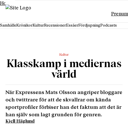
Hoppa till innehåll
Prenum
Samhälle
Krönikor
Kultur
Recensioner
Essäer
Fördjupning
Podcasts
Kultur
Klasskamp i mediernas
värld
När Expressens Mats Olsson angriper bloggare
och twittrare för att de skvallrar om kända
sportprofiler förbiser han det faktum att det är
han själv som lagt grunden för genren.
Kjell Häglund