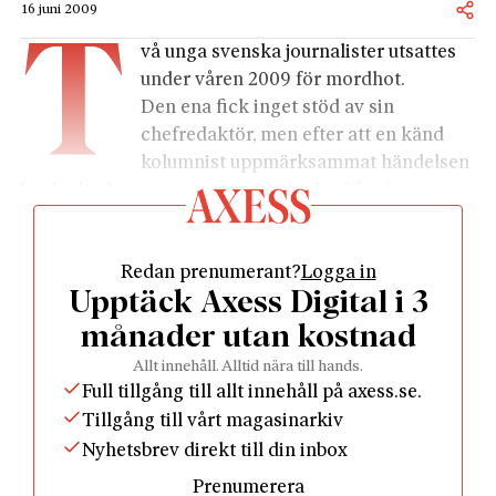
16 juni 2009
T
vå unga svenska journalister utsattes
under våren 2009 för mordhot.
Den ena fick inget stöd av sin
chefredaktör, men efter att en känd
kolumnist uppmärksammat händelsen
backades hon upp av en samlad yrkeskår via
fackförbund och tidningen
Journalisten
.
Den andra fick visserligen fullt stöd av sin närmaste
Redan prenumerant?
Logga in
chef, men hånades för sin polisanmälan av en känd
Upptäck Axess Digital i 3
krönikör samt ignorerades av branschorgan och
kolleger.
månader utan kostnad
Detta är emellertid inte bara historien om en livrädd
Allt innehåll. Alltid nära till hands.
22-åring som svikits av dem som borde vara hans
Full tillgång till allt innehåll på axess.se.
mentorer och beskyddare, utan också om
Tillgång till vårt magasinarkiv
samtidsjournalistikens stora, förrädiska klassklyfta:
Nyhetsbrev direkt till din inbox
den mellan ”gamla” och ”nya” medier, eller rättare
Prenumerera
sagt mellan företrädare för 1940- respektive 1980-