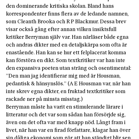
den dominerande kritiska skolan. Bland hans
korrespondenter finns flera av de ledande namnen,
som Cleanth Brooka och R P Blackmur. Dessa brev
visar också gång efter annan vilken insiktsfull
kritiker Berryman själv var. Han närläser både egna
och andras dikter med en detaljskärpa som ofta är
enastående. Han kan se hur ett felplacerat komma
kan förstöra en dikt. Som textkritiker var han inte
den expansiva poeten utan sträng och osentimental:
”Den man jag identifierar mig med är Housman,
pedantisk & hänsynslös.” (A E Housman var, när han
inte skrev egna dikter, en fruktad textkritiker som
rackade ner på minsta misstag.)
Berryman måste ha varit en stimulerande lärare i
litteratur och det var som sådan han försörjde sig,
även om det ofta var med knapp nöd. Långt fram i
livet, när han var en firad författare, klagar han över
sin dåliga ekonomi som gör att han ständigt blir sen