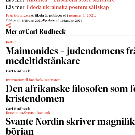
Läs mer:
Antunes – Lissabons store skildrare
Läs mer:
I döda ukrainska poeters sällskap
Från tidningen:
Artikeln är publicerad i
nummer 1, 2021
.
Publicerad:
Uppdaterad:
8 februari 2021
16 januari 2026
Mer av
Carl Rudbeck
Kultur
Maimonides – judendomens fr
medeltidstänkare
Carl Rudbeck
Internationell fackbok
Recension
Den afrikanske filosofen som
kristendomen
Carl Rudbeck
Recension
Svensk fackbok
Svante Nordin skriver magnifik
början