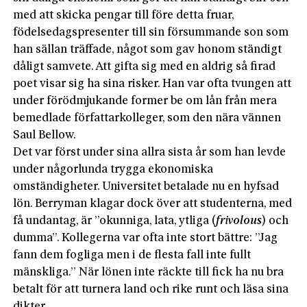
med att skicka pengar till före detta fruar,
födelsedagspresenter till sin försummande son som
han sällan träffade, något som gav honom ständigt
dåligt samvete. Att gifta sig med en aldrig så firad
poet visar sig ha sina risker. Han var ofta tvungen att
under förödmjukande former be om lån från mera
bemedlade författarkolleger, som den nära vännen
Saul Bellow.
Det var först under sina allra sista år som han levde
under någorlunda trygga ekonomiska
omständigheter. Universitet betalade nu en hyfsad
lön. Berryman klagar dock över att studenterna, med
få undantag, är ”okunniga, lata, ytliga (
frivolous
) och
dumma”. Kollegerna var ofta inte stort bättre: ”Jag
fann dem fogliga men i de flesta fall inte fullt
mänskliga.” När lönen inte räckte till fick ha nu bra
betalt för att turnera land och rike runt och läsa sina
dikter.