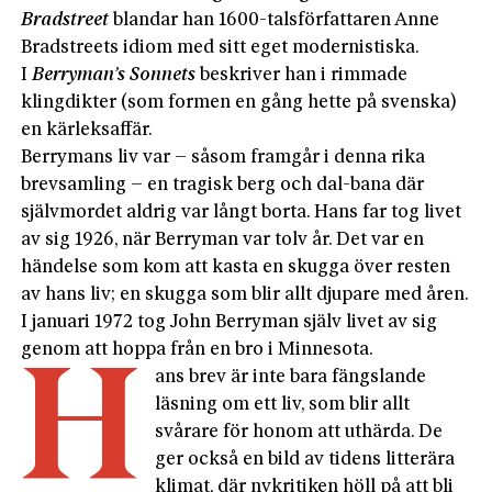
Bradstreet
blandar han 1600-talsförfattaren Anne
Bradstreets idiom med sitt eget modernistiska.
I
Berryman’s Sonnets
beskriver han i rimmade
klingdikter (som formen en gång hette på svenska)
en kärleksaffär.
Berrymans liv var – såsom framgår i denna rika
brevsamling – en tragisk berg och dal-bana där
självmordet aldrig var långt borta. Hans far tog livet
av sig 1926, när Berryman var tolv år. Det var en
händelse som kom att kasta en skugga över resten
av hans liv; en skugga som blir allt djupare med åren.
I januari 1972 tog John Berryman själv livet av sig
genom att hoppa från en bro i Minnesota.
H
ans brev är inte bara fängslande
läsning om ett liv, som blir allt
svårare för honom att uthärda. De
ger också en bild av tidens litterära
klimat, där nykritiken höll på att bli