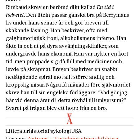
Rimbaud skrev en berömd dikt kallad
En tid i
helvetet
. Den titeln passar ganska bra på Berrymans
liv under hans senare år och gör breven till
skakande läsning. Han beskriver, ofta med
galghumoristisk ironi, alkoholismens inferno. Han
åkte in och ut på dyra avvänjningskliniker, som
undergrävde hans ekonomi. Han var nykter en kort
tid, men proppade sig då full med mediciner och
levde på skräpmat. Breven beskriver en snabbt
nedåtgående spiral mot allt större andlig och
kroppslig misär. Några få månader före självmordet
skrev han till sin engelska förläggare: ”Vad gör jag
här vid denna årstid i detta rövhål till universum?”
Svaret på frågan blev ett hopp från en bro.
Litteraturhistoria
Psykologi
USA