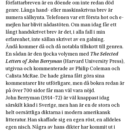
författarbreven är en döende om inte redan död
genre. Långa hand- eller maskinskrivna brev är
numera sällsynta. Telefonen var ett första hot och e-
mejlen har blivit nådastöten. Om man idag får ett
långt handskrivet brev är det, i alla fall i min
erfarenhet, inte sällan skrivet av en galning.
Ändå kommer då och då notabla tillskott till genren.
En sådan är den tjocka volymen med
The Selected
Letters of John Berryman
(Harvard University Press),
utgivna och kommenterade av Philip Coleman och
Calista McRae. De hade gärna fått göra sina
kommentarer lite utförligare, men då boken redan är
på över 700 sidor får man väl vara nöjd.
John Berryman (1914–72) är väl knappast idag
särskilt känd i Sverige, men han är en de stora och
helt oersättliga diktarna i modern amerikansk
litteratur. Han skaffade sig en egen röst, en alldeles
egen nisch. Några av hans dikter har kommit ut i