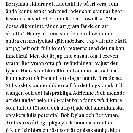
Berryman skildrar ett kaotiskt liv på fri vers, som
ändå känns exakt och med rader som stannar kvar i
läsarens huvud. Eller som Robert Lowell sa: ”När
dessa dikter inte får en att gråta får de en att
skratta.” Henry är i ena stunden en clown, i den
andra en misslyckad självmördare. Jag vill inte påstå
att jag helt och fullt förstår texterna (vad det nu kan
innebära). Men det är jag inte ensam om. I breven
svarar Berryman ofta på invändningar av just den
typen. Hans svar blir alltid detsamma: läs och du
kommer att nå fram till ett slags intuitiv förståelse.
Stilistiskt spänner dikterna från det högstämda till
slangen och det talspråkliga. Adrienne Rich menade
att det under hela 1960-talet bara fanns två diktare
som fullt ut förstod och utnyttjade det amerikanska
språkets fulla potential: Bob Dylan och Berryman.
Trots sin svårbegripliga yta kommunicerar hans
dikter; här hörs en röst som är omisskännlig. Men