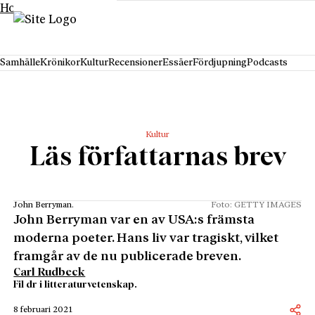
Hoppa till innehåll
Samhälle
Krönikor
Kultur
Recensioner
Essäer
Fördjupning
Podcasts
Kultur
Läs författarnas brev
John Berryman.
Foto: GETTY IMAGES
John Berryman var en av USA:s främsta
moderna poeter. Hans liv var tragiskt, vilket
framgår av de nu publicerade breven.
Carl Rudbeck
Fil dr i litteraturvetenskap.
8 februari 2021