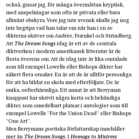
också, gissar jag, för många övermåttan kryptisk,
med anspelningar som ofta är privata eller bara
allmänt obskyra. Vore jag inte svensk skulle jag nog
inte begripa vad han talar om när han i en av
dikterna skriver om Andrée, Frænkel och Strindberg.
Att
The Dream Songs
idag är ett av de centrala
diktverken i modern amerikansk litteratur är de
flesta överens om. Att de idag inte är lika omtalade
som till exempel Lowells eller Bishops dikter har
säkert flera orsaker. En är att de är alltför personliga
för att ha bildat en skola med efterföljare. De är
unika, oefterhärmliga. Ett annat är att Berryman
knappast har skrivit några korta och behändiga
dikter, som omedelbart platsar i antologier som till
exempel Lowells ”For the Union Dead” eller Bi­shops
”One Art”.
Men Berrymans poetiska författarskap innehåller
mer än
The Dream Songs
. I
Homage to Mistress