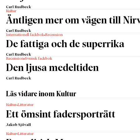
Carl Rudbeck
Kultur
Äntligen mer om vägen till Nir
Carl Rudbeck
Internationell fackbok
Recension
De fattiga och de superrika
Carl Rudbeck
Recension
Svensk fackbok
Den ljusa medeltiden
Carl Rudbeck
Läs vidare inom Kultur
Kultur
Litteratur
Ett ömsint fadersporträtt
Jakob Sjövall
Kultur
Litteratur