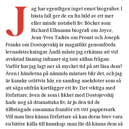
j
ag har egentligen inget emot biografier. I
bästa fall ger de en fin bild av ett mer
eller minde notabelt liv. Böcker som
Richard Ellmanns biografi om Joyce,
Jean-Yves Tadiés om Proust och Joseph
Franks om Dostojevskij är magnifikt genomförda
levnadsteckningar. Ändå måste jag erkänna att vid
avslutad läsning infinner sig inte sällan frågan:
Varför har jag lagt ner så mycket tid på att läsa dem?
Även i händerna på nämnda mästare blir det, och jag
är kanske orättvis här, en samling anekdoter som så
att säga utifrån kartlägger ett liv. Det viktiga med
författare, även de som i likhet med Dostojevskij
hade nog så dramatiska liv, är ju den tid de
tillbringade ensamma framför ett vitt pappersark.
Vill man lära känna författare så kan deras brev vara
en bättre källa till kunskap; man lär då känna dem så