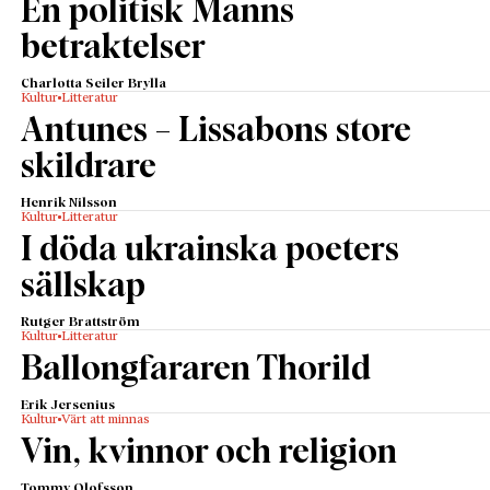
En politisk Manns
betraktelser
Charlotta Seiler Brylla
Kultur
Litteratur
Antunes – Lissabons store
skildrare
Henrik Nilsson
Kultur
Litteratur
I döda ukrainska poeters
sällskap
Rutger Brattström
Kultur
Litteratur
Ballongfararen Thorild
Erik Jersenius
Kultur
Värt att minnas
Vin, kvinnor och religion
Tommy Olofsson