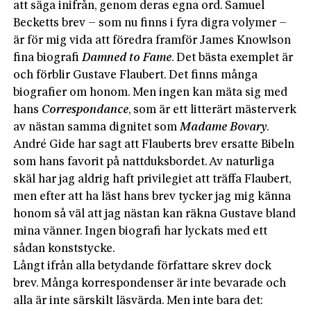
att säga inifrån, genom deras egna ord. Samuel
Becketts brev – som nu finns i fyra digra volymer –
är för mig vida att föredra framför James Knowlson
fina biografi
Damned to Fame
. Det bästa exemplet är
och förblir Gustave Flaubert. Det finns många
biografier om honom. Men ingen kan mäta sig med
hans
Correspondance
, som är ett litterärt mästerverk
av nästan samma dignitet som
Madame Bovary
.
André Gide har sagt att Flauberts brev ersatte Bibeln
som hans favorit på nattduksbordet. Av naturliga
skäl har jag aldrig haft privilegiet att träffa Flaubert,
men efter att ha läst hans brev tycker jag mig känna
honom så väl att jag nästan kan räkna Gustave bland
mina vänner. Ingen biografi har lyckats med ett
sådan konststycke.
Långt ifrån alla betydande författare skrev dock
brev. Många korrespondenser är inte bevarade och
alla är inte särskilt läsvärda. Men inte bara det: