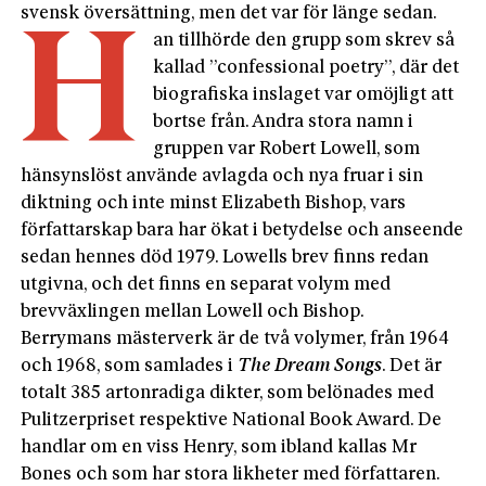
svensk översättning, men det var för länge sedan.
H
an tillhörde den grupp som skrev så
kallad ”confessional poetry”, där det
biografiska inslaget var omöjligt att
bortse från. Andra stora namn i
gruppen var Robert Lowell, som
hänsynslöst använde avlagda och nya fruar i sin
diktning och inte minst Elizabeth Bishop, vars
författarskap bara har ökat i betydelse och anseen­de
sedan hennes död 1979. Lowells brev finns redan
utgivna, och det finns en separat volym med
brevväxlingen mellan Lowell och Bishop.
Berrymans mästerverk är de två volymer, från 1964
och 1968, som samlades i
The Dream Songs
. Det är
totalt 385 artonradiga dikter, som belönades med
Pulitzerpriset respektive National Book Award. De
handlar om en viss Henry, som ibland kallas Mr
Bones och som har stora likheter med författaren.