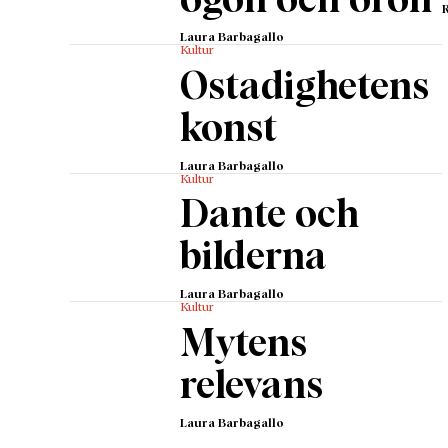
ögon och öron
Laura Barbagallo
Kultur
Ostadighetens
konst
Laura Barbagallo
Kultur
Dante och
bilderna
Laura Barbagallo
Kultur
Mytens
relevans
Laura Barbagallo