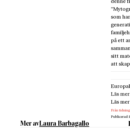
denne fr
”Mytogra
som han
generat
familjeh
på ett a
sammanb
sitt mat
att skap
Europa
Läs mer
Läs mer
Från tidnin
Publicerad:
Mer av
Laura Barbagallo