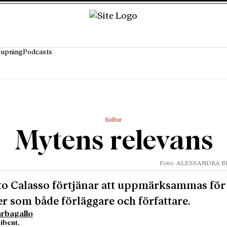
jupning
Podcasts
Kultur
Mytens relevans
Foto: ALESSANDRA B
o Calasso förtjänar att uppmärksammas för
er som både förläggare och författare.
rbagallo
ibent.