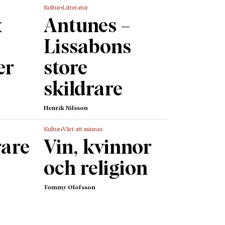
Kultur
Litteratur
k
Antunes –
Lissabons
er
store
skildrare
Henrik Nilsson
Kultur
Värt att minnas
rare
Vin, kvinnor
och religion
Tommy Olofsson