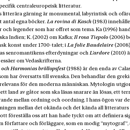
ecifik centraleuropeisk litteratur.
 litterära gärning är monumental, labyrintisk och ofär
t antal egna böcker.
La rovina di Kasch
(1983) innehålle
er och legender som har offret som tema. Ka (1996) han
ska Indien; K. (2002) om Kafka;
Il rosa Tiepolo
(2006) b
nsk konst under 1700-talet; i
La folie Baudelaire
(2008
as senromantikens efterdyningar och
L’ardore
(2010) ä
 essäer om Vedaskrifterna.
och Harmonias bröllopsfest
(1988) är den enda av Cala
som har översatts till svenska. Den behandlar den grek
relevans för den moderna människan. Mytologin utgjor
ett land av gåtor som ska läsas snarare än lösas, ett te
rande mellan ordning och oordning. I hans ögon var de
ningen mellan det okända och det kända all litteraturs
ott föreställa oss att han hade tyckt om att definiera sig 
m författare och förläggare, som en modig ”mytograf”,