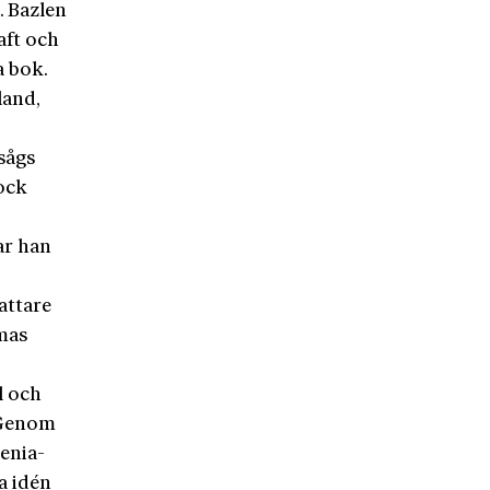
. Bazlen
aft och
a bok.
land,
sågs
dock
var han
attare
mas
l och
 Genom
enia-
a idén