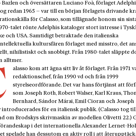
 Bazlen och översättaren Luciano Foà, förlaget Adelphi
g redan 1965 – var till en början förlagets drivande kr
rationskälla för Calasso, som tillägnade honom sin sist
70-talet rönte Adelphis kataloger stort intresse i Tysk
ke och USA. Samtidigt betraktade den italiens­ka
ntellektuella kultursfären förlaget med misstro, det an
ellt, nihilistiskt och snobbigt. Från 1980-talet släppte 
n alltmer.
C
alasso kom att ägna sitt liv åt förlaget. Från 1971 
redaktionschef, från 1990 vd och från 1999
styrelseordförande. Det var hans förtjänst att förf
som Joseph Roth, Robert Walser, Karl Kraus, Tho
Bernhard, Sándor Márai, Emil Cioran och Joseph
introducerades för en italiensk publik. (Calasso tog til
d om Brodskys skrivmaskin av modellen Olivetti 22.)
dförandeskap i det internationella Alexander Lernet-Hol
et spelade han dessutom en aktiv roll i att återupptäck