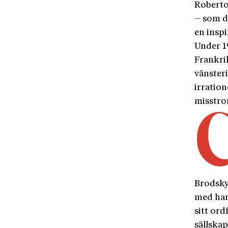
Roberto
– som do
en inspi
Under 19
Frankri
vänsteri
irration
misstro
Brodsky 
med han
sitt or
sällskap