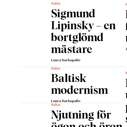
Kultur
K
Sigmund
Lipinsky – en
bortglömd
mästare
Laura Barbagallo
Kultur
K
Baltisk
modernism
Laura Barbagallo
Kultur
Njutning för