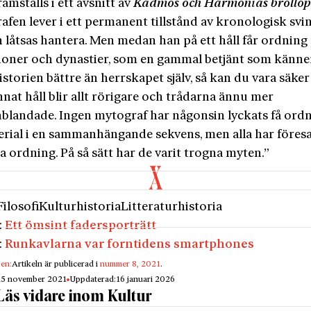
amställs i ett avsnitt av
Kadmos och Harmonias bröllops
fen lever i ett permanent tillstånd av kronologisk svin
 låtsas hantera. Men medan han på ett håll får ordning
ioner och dynastier, som en gammal betjänt som känne
istorien bättre än herrskapet själv, så kan du vara säker
nnat håll blir allt rörigare och trådarna ännu mer
landade. Ingen mytograf har någonsin lyckats få ordn
erial­ i en sammanhängande sekvens, men alla har föresa
a ordning. På så sätt har de varit trogna myten.”
Filosofi
Kulturhistoria
Litteraturhistoria
:
Ett ömsint fadersporträtt
:
Runkavlarna var forntidens smartphones
gen:
Artikeln är publicerad i
nummer 8, 2021
.
15 november 2021
Uppdaterad:
16 januari 2026
Läs vidare inom Kultur