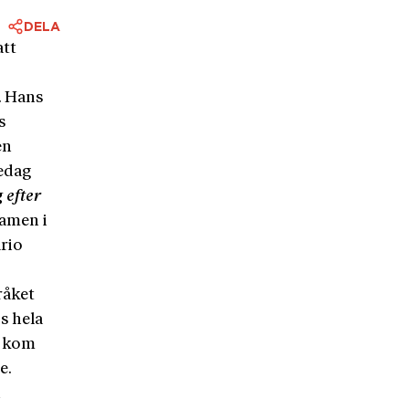
DELA
att
. Hans
s
en
sedag
 efter
xamen i
ario
råket
s hela
n kom
e.
n