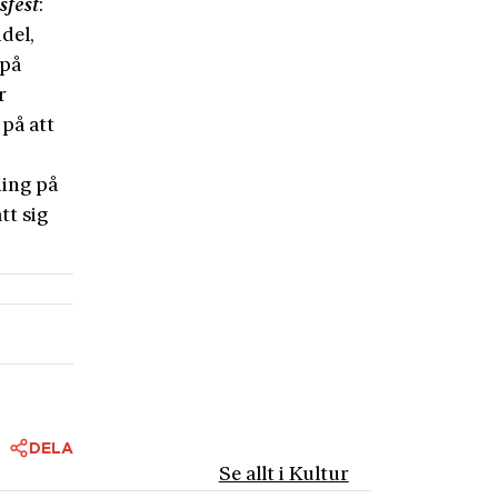
fest
:
del,
 på
r
 på att
ing på
tt sig
DELA
Se allt i Kultur