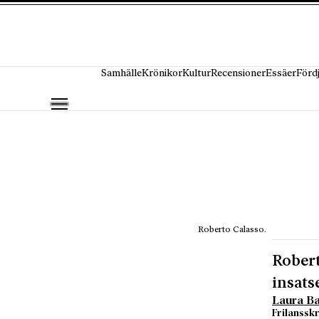
Hoppa till innehåll
Samhälle
Krönikor
Kultur
Recensioner
Essäer
Förd
Roberto Calasso.
Robert
insats
Laura Ba
Frilansskr