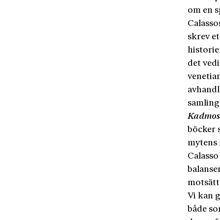
om en sp
Calassos
skrev et
histori
det vedi
venetia
avhandl
samling
Kadmos 
böcker 
mytens 
Calasso 
balanse
motsätt
Vi kan g
både so