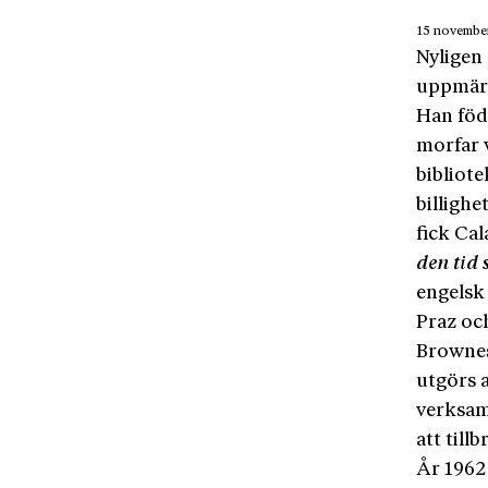
15 novembe
Nyligen 
uppmärk
Han född
morfar 
bibliote
billigh
fick Ca
den tid 
engelsk 
Praz oc
Brownes 
utgörs 
verksam
att till
År 1962