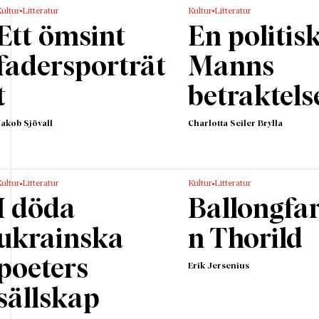
ultur
Litteratur
Kultur
Litteratur
Ett ömsint
En politis
fadersporträt
Manns
t
betraktels
Jakob Sjövall
Charlotta Seiler Brylla
ultur
Litteratur
Kultur
Litteratur
I döda
Ballongfa
ukrainska
n Thorild
poeters
Erik Jersenius
sällskap