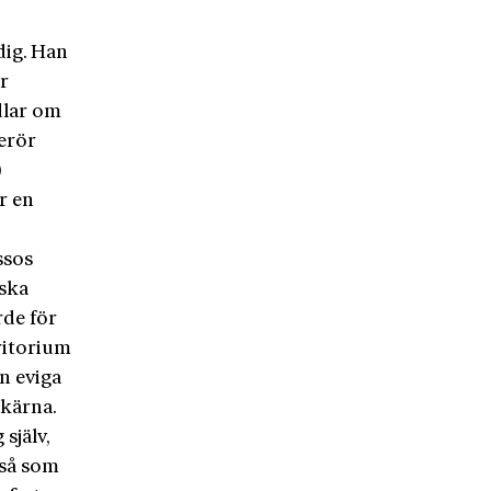
dig. Han
r
dlar om
erör
)
r en
ssos
iska
de för
rritorium
n eviga
 kärna.
själv,
 så som