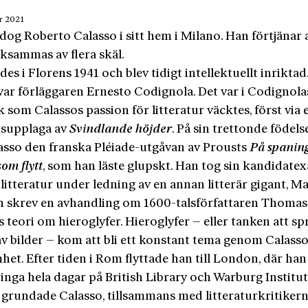
r 2021
dog Roberto Calasso i sitt hem i Milano. Han förtjänar 
sammas av flera skäl.
es i Florens 1941 och blev tidigt intellektuellt inriktad
var förläggaren Ernesto Codignola. Det var i Codignola
k som Calassos passion för litteratur väcktes, först via 
etsupplaga av
Svindlande höjder
. På sin trettonde födel
lasso den franska Pléiade-utgåvan av Prousts
På spaning
som flytt
, som han läste glupskt. Han tog sin kandidate
litteratur under ledning av en annan litterär gigant, M
h skrev en avhandling om 1600-talsförfattaren Thomas
teori om hieroglyfer. Hieroglyfer – eller tanken att sp
av bilder – kom att bli ett konstant tema genom Calasso
het. Efter tiden i Rom flyttade han till London, där ha
bringa hela dagar på British Library och Warburg Institut
 grundade Calasso, tillsammans med litteraturkritiker