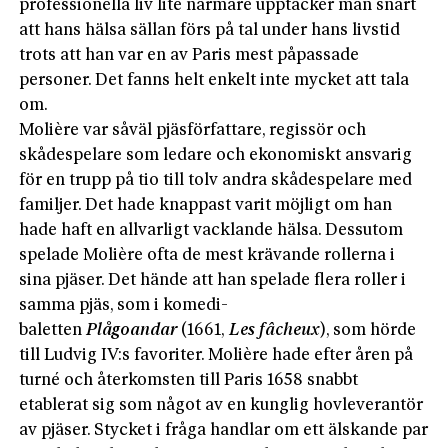
professionella liv lite närmare upptäcker man snart
att hans hälsa sällan förs på tal under hans livstid
trots att han var en av Paris mest påpassade
personer. Det fanns helt enkelt inte mycket att tala
om.
Molière var såväl pjäsförfattare, regissör och
skådespelare som ledare och ekonomiskt ansvarig
för en trupp på tio till tolv andra skådespelare med
familjer. Det hade knappast varit möjligt om han
hade haft en allvarligt vacklande hälsa. Dessutom
spelade Molière ofta de mest krävande rollerna i
sina pjäser. Det hände att han spelade flera roller i
samma pjäs, som i komedi­­
baletten
Plågoandar
(1661,
Les fâcheux
), som hörde
till Ludvig IV:s favoriter. Molière hade efter åren på
turné och återkomsten till Paris 1658 snabbt
etablerat sig som något av en kunglig hovleverantör
av pjäser. Stycket i fråga handlar om ett älskande par