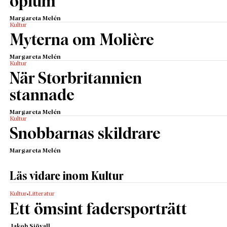
opium
Margareta Melén
Kultur
Myterna om Molière
Margareta Melén
Kultur
När Storbritannien
stannade
Margareta Melén
Kultur
Snobbarnas skildrare
Margareta Melén
Läs vidare inom Kultur
Kultur
Litteratur
Ett ömsint fadersporträtt
Jakob Sjövall