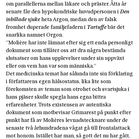
om parallellerna mellan läkare och präster. Åtta år
senare får den hypokondriske huvudpersonen i
Den
inbillade sjuke
heta Argon, medan den av falsk
fromhet duperade familjefadern i
Tartuffe
bär det
snarlika namnet Orgon.
”Molière har inte lämnat efter sig ett enda personligt
dokument som tillåter oss att dra några bestämda
slutsatser om hans upplevelser under sin uppväxt
eller om vem han var som människa.”
Det medicinska temat har sålunda inte sin förklaring
i författarens egen hälsostatus, lika lite som
förekomsten av teman som otrohet och svartsjuka i
hans pjäser skulle spegla hans egna bittra
erfarenheter. Trots existensen av autentiska
dokument som motbevisar Grimarest på punkt efter
punkt har få av Molières levnadstecknare under de
senaste två århundradena vågat gå till frontalattack
mot honom. Istället har man, så gott det nu har gått,