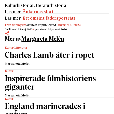
Kulturhistoria
Litteraturhistoria
Läs mer:
Änkornas slott
Läs mer:
Ett ömsint fadersporträtt
Från tidningen:
Artikeln är publicerad i
nummer 4, 2022
.
Publicerad:
Uppdaterad:
15 maj 2022
16 januari 2026
Mer av
Margareta Melén
Kultur
Litteratur
Charles Lamb åter i ropet
Margareta Melén
Kultur
Inspirerade filmhistoriens
giganter
Margareta Melén
Kultur
England marinerades i