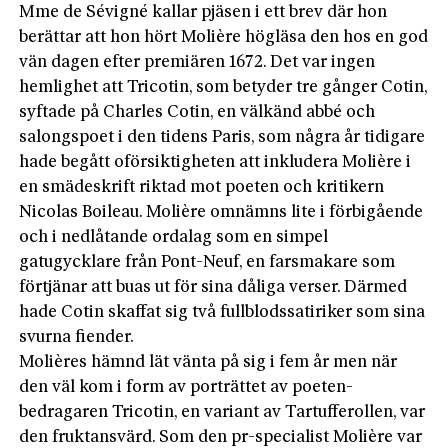
Mme de Sévigné kallar pjäsen i ett brev där hon
berättar att hon hört Molière högläsa den hos en god
vän dagen efter premiären 1672. Det var ingen
hemlighet att Tricotin, som betyder tre gånger Cotin,
syftade på Charles Cotin, en välkänd abbé och
salongspoet i den tidens Paris, som några år tidigare
hade begått oförsiktigheten att inkludera Molière i
en smädeskrift riktad mot poeten och kritikern
Nicolas Boileau. Molière omnämns lite i förbigående
och i nedlåtande ordalag som en simpel
gatugycklare från Pont-Neuf, en farsmakare som
förtjänar att buas ut för sina dåliga verser. Därmed
hade Cotin skaffat sig två fullblodssatiriker som sina
svurna fiender.
Molières hämnd lät vänta på sig i fem år men när
den väl kom i form av porträttet av poeten-
bedragaren Tricotin, en variant av Tartufferollen, var
den fruktansvärd. Som den pr-specialist Molière var