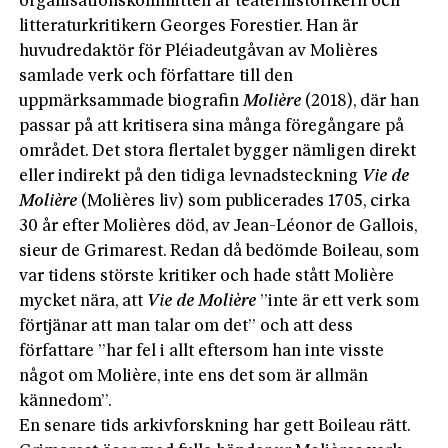
organisationskommittén är teaterhistorikern och
litteraturkritikern Georges Forestier. Han är
huvudredaktör för Pléiade­utgåvan av Molières
samlade verk och författare till den
uppmärksammade biografin
Molière
(2018), där han
passar på att kritisera sina många föregångare på
området. Det stora flertalet bygger nämligen direkt
eller indirekt på den tidiga levnadsteckning
Vie de
Molière
(Molières liv) som publicerades 1705, cirka
30 år efter Molières död, av Jean-Léonor de Gallois,
sieur de Grimarest. Redan då bedömde Boileau, som
var tidens störste kritiker och hade stått Molière
mycket nära, att
Vie de Molière
”inte är ett verk som
förtjänar att man talar om det” och att dess
författare ”har fel i allt eftersom han inte visste
något om Molière, inte ens det som är allmän
kännedom”.
En senare tids arkivforskning har gett Boileau rätt.