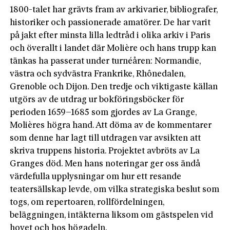
1800-talet har grävts fram av arkivarier, bibliografer,
historiker och passionerade amatörer. De har varit
på jakt efter minsta lilla ledtråd i olika arkiv i Paris
och överallt i landet där Molière och hans trupp kan
tänkas ha passerat under turnéåren: Normandie,
västra och sydvästra Frankrike, Rhônedalen,
Grenoble och Dijon. Den tredje och viktigaste källan
utgörs av de utdrag ur bokföringsböcker för
perioden 1659–1685 som gjordes av La Grange,
Molières högra hand. Att döma av de kommentarer
som denne har lagt till utdragen var avsikten att
skriva truppens historia. Projektet avbröts av La
Granges död. Men hans noteringar ger oss ändå
värdefulla upplysningar om hur ett resande
teatersällskap levde, om vilka strategiska beslut som
togs, om repertoaren, rollfördelningen,
beläggningen, intäkterna liksom om gästspelen vid
hovet och hos högadeln.