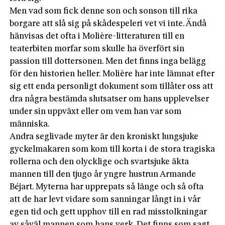
Men vad som fick denne son och sonson till rika
borgare att slå sig på skådespeleri vet vi inte. Ändå
hänvisas det ofta i Molière-­litteraturen till en
teaterbiten morfar som skulle ha överfört sin
passion till dottersonen. Men det finns inga belägg
för den historien heller. Molière har inte lämnat efter
sig ett enda personligt dokument som tillåter oss att
dra några bestämda slutsatser om hans upplevelser
under sin uppväxt eller om vem han var som
människa.
Andra seglivade myter är den kroniskt lungsjuke
gyckelmakaren som kom till korta i de stora tragiska
rollerna och den olycklige och svartsjuke äkta
mannen till den tjugo år yngre hustrun Armande
Béjart. Myterna har upprepats så länge och så ofta
att de har levt vidare som sanningar långt in i vår
egen tid och gett upphov till en rad misstolkningar
av såväl mannen som hans verk. Det finns som sagt