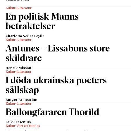
Kultur
Litteratur
En politisk Manns
betraktelser
Charlotta Seiler Brylla
Kultur
Litteratur
Antunes – Lissabons store
skildrare
Henrik Nilsson
Kultur
Litteratur
I döda ukrainska poeters
sällskap
Rutger Brattström
Kultur
Litteratur
Ballongfararen Thorild
Erik Jersenius
Kultur
Värt att minnas