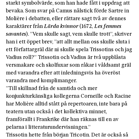
starkt symbolvärde, som han hade fått i uppdrag att
bevaka. Som svar på Camus nålstick förde Sartre in
Molière i debatten, eller rättare sagt två av dennes
karaktärer från
Lärda kvinnor
(1672,
Les femmes
savantes
). ”Vem skulle sagt, vem skulle trott”, skriver
han i ett öppet brev, ”att allt mellan oss skulle sluta i
ett författargräl där ni skulle spela Trissotins och jag
Vadius roll?” Trissotin och Vadius är två uppblåsta
versmakare och skolfuxar som råkar i våldsamt gräl
med varandra efter att inledningsvis ha överöst
varandra med komplimanger.
”Till skillnad från de samtida och mer
konjunkturkänsliga kollegerna Corneille och Racine
har Molière alltid stått på repertoaren, inte bara på
teatern utan också i det kollektiva minnet,
framförallt i Frankrike där han räknas till en av
pelarna i litteraturundervisningen.”
Trissotin hette från början Tricotin. Det är också så