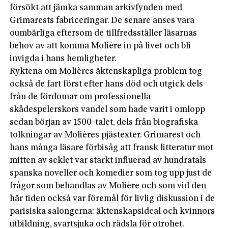
försökt att jämka samman arkivfynden med
Grimarests fabriceringar. De senare anses vara
oumbärliga eftersom de tillfredsställer läsarnas
behov av att komma Molière in på livet och bli
invigda i hans hemligheter.
Ryktena om Molières äktenskapliga problem tog
också de fart först efter hans död och utgick dels
från de fördomar om professionella
skådespelerskors vandel som hade varit i omlopp
sedan början av 1500-talet, dels från biografiska
tolkningar av Molières pjästexter. Grimarest och
hans många läsare förbisåg att fransk litteratur mot
mitten av seklet var starkt influerad av hundratals
spanska noveller och komedier som tog upp just de
frågor som behandlas av Molière och som vid den
här tiden också var föremål för livlig diskussion i de
parisiska salongerna: äktenskapsideal och kvinnors
utbildning, svartsjuka och rädsla för otrohet.