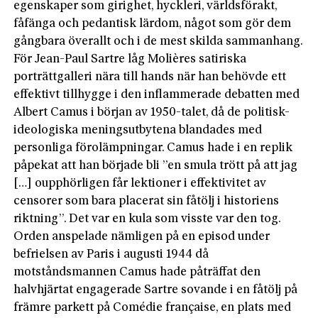
egenskaper som girighet, hyckleri, världsförakt,
fåfänga och pedantisk lärdom, något som gör dem
gångbara överallt och i de mest skilda sammanhang.
För Jean-Paul Sartre låg Molières satiriska
porträttgalleri nära till hands när han behövde ett
effektivt tillhygge i den inflammerade debatten med
Albert Camus i början av 1950-talet, då de politisk-
ideologiska meningsutbytena blandades med
personliga förolämpningar. Camus hade i en replik
påpekat att han började bli ”en smula trött på att jag
[…] oupphörligen får lektioner i effektivitet av
censorer som bara placerat sin fåtölj i historiens
riktning”. Det var en kula som viss­te var den tog.
Orden anspelade nämligen på en episod under
befrielsen av Paris i augusti 1944 då
motståndsmannen Camus hade påträffat den
halvhjärtat engagerade Sartre sovande i en fåtölj på
främre parkett på Comédie française, en plats med