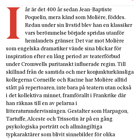
I
år är det 400 år sedan Jean-Baptiste
Poquelin, mera känd som Molière, föddes.
Redan under sin livstid blev han en klassiker
vars berömmelse började spridas utanför
hemlandets gränser. Det var mot Molière
som engelska dramatiker vände sina blickar för
inspiration efter en lång period av teaterförbud
under Cromwells puritanskt influerade regim. Till
skillnad från de samtida och mer konjunkturkänsliga
kollegerna Corneille och Racine har Molière alltid
stått på repertoaren, inte bara på teatern utan också
i det kollektiva minnet, framförallt i Frankrike där
han räknas till en av pelarna i
litteraturundervisningen. Gestalter som Harpagon,
Tartuffe, Alceste och Trissotin är på en gång
psykologiska porträtt och allmängiltiga
typkaraktärer som blivit sinnebilder för olika