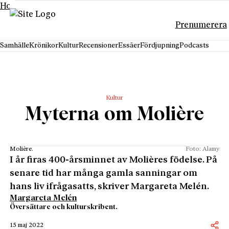
Hoppa till innehåll
Prenumerera
Samhälle
Krönikor
Kultur
Recensioner
Essäer
Fördjupning
Podcasts
Kultur
Myterna om Molière
Molière.
Foto: Alamy
I år firas 400-årsminnet av Molières födelse. På
senare tid har många gamla sanningar om
hans liv ifrågasatts, skriver Margareta Melén.
Margareta Melén
Översättare och kulturskribent.
15 maj 2022