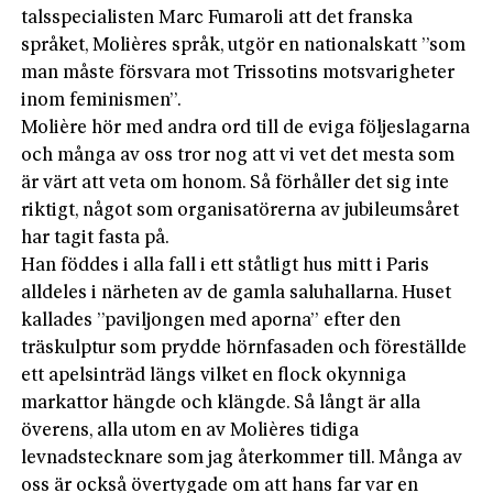
talsspecialisten Marc Fumaroli att det franska
språket, Molières språk, utgör en nationalskatt ”som
man måste försvara mot Trissotins motsvarigheter
inom feminismen”.
Molière hör med andra ord till de eviga följeslagarna
och många av oss tror nog att vi vet det mesta som
är värt att veta om honom. Så förhåller det sig inte
riktigt, något som organisatörerna av jubileumsåret
har tagit fasta på.
Han föddes i alla fall i ett ståtligt hus mitt i Paris
alldeles i närheten av de gamla saluhallarna. Huset
kallades ”paviljongen med aporna” efter den
träskulptur som prydde hörnfasaden och föreställde
ett apelsinträd längs vilket en flock okynniga
markattor hängde och klängde. Så långt är alla
överens, alla utom en av Molières tidiga
levnadstecknare som jag återkommer till. Många av
oss är också övertygade om att hans far var en