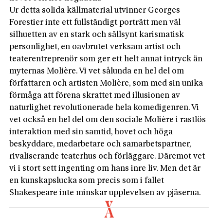
Ur detta solida källmaterial utvinner Georges
Forestier inte ett fullständigt porträtt men väl
silhuetten av en stark och sällsynt karismatisk
personlighet, en oavbrutet verksam artist och
teaterentreprenör som ger ett helt annat intryck än
myternas Molière. Vi vet sålunda en hel del om
författaren och artisten Molière, som med sin unika
förmåga att förena skrattet med illusionen av
naturlighet revolutionerade hela komedigenren. Vi
vet också en hel del om den sociale Molière i rastlös
interaktion med sin samtid, hovet och höga
beskyddare, medarbetare och samarbetspartner,
rivaliserande teaterhus och förläggare. Däremot vet
vi i stort sett ingenting om hans inre liv. Men det är
en kunskapslucka som precis som i fallet
Shakespeare inte minskar upplevelsen av pjäserna.