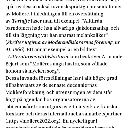
spår av dessa också i svenskspråkiga presentationer
av Molière. I inledningen till en översättning
av
Tartuffe
läser man till exempel: ”Alltifrån
barndomen hade han allvarliga sjukdomsanlag, och
till sin läggning var han snarast melankoliker”
(
Skrifter utgivna av Modersmålslärarnas förening, nr
41, 1966
). Ett annat exempel är en bildtext
i
Litteraturens världshistoria
som beskriver Armande
Béjart som ”Molières unga hustru, som vållade
honom så mycken sorg”.
Dessa invanda föreställningar har i allt högre grad
tillbakavisats av de senaste decenniernas
Molièreforskning, och utrensningen av dem står
högt på agendan hos organisatörerna av
jubileumsåret som utgörs av ett nätverk av franska
forskare och deras internationella samarbetspartner
(https://moliere2022.org). En nyckelfigur i