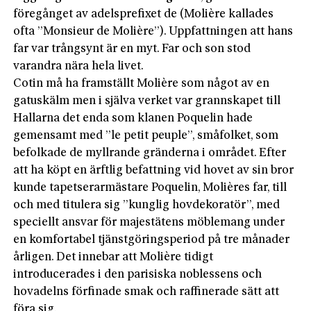
föregånget av adelsprefixet de (Molière kallades
ofta ”Monsieur de Molière”). Uppfattningen att hans
far var trångsynt är en myt. Far och son stod
varandra nära hela livet.
Cotin må ha framställt Molière som något av en
gatuskälm men i själva verket var grannskapet till
Hallarna det enda som klanen Poquelin hade
gemensamt med ”le petit peuple”, småfolket, som
befolkade de myllrande gränderna i området. Efter
att ha köpt en ärftlig befattning vid hovet av sin bror
kunde tapetserarmästare Poquelin, Molières far, till
och med titulera sig ”kunglig hov­dekoratör”, med
speciellt ansvar för majestätens möblemang under
en komfortabel tjänstgöringsperiod på tre månader
årligen. Det innebar att Molière tidigt
introducerades i den parisiska noblessens och
hovadelns förfinade smak och raffinerade sätt att
föra sig.