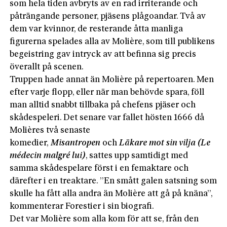
som hela tiden avbryts av en rad irriterande och
påträngande personer, pjäsens plågoandar. Två av
dem var kvinnor, de resterande åtta manliga
figurerna spelades alla av Molière, som till publikens
begeistring gav intryck av att befinna sig precis
överallt på scenen.
Truppen hade annat än Molière på repertoaren. Men
efter varje flopp, eller när man behövde spara, föll
man alltid snabbt tillbaka på chefens pjäser och
skådespeleri. Det senare var fallet hösten 1666 då
Molières två senaste
komedier,
Misantropen
och
Läkare mot sin vilja
(Le
médecin malgré lui)
, sattes upp samtidigt med
samma skådespelare först i en femaktare och
därefter i en treaktare. ”En smått galen satsning som
skulle ha fått alla andra än Molière att gå på knäna”,
kommenterar Forestier i sin biografi.
Det var Molière som alla kom för att se, från den