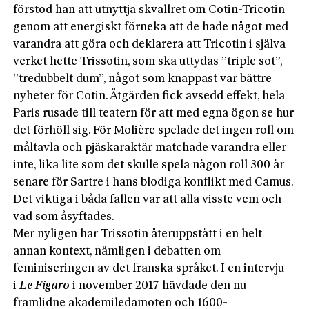
förstod han att utnyttja skvallret om Cotin-Tricotin
genom att energiskt förneka att de hade något med
varandra att göra och deklarera att Tricotin i själva
verket hette Trissotin, som ska uttydas ”triple sot”,
”tredubbelt dum”, något som knappast var bättre
nyheter för Cotin. Åtgärden fick avsedd effekt, hela
Paris rusade till teatern för att med egna ögon se hur
det förhöll sig. För Molière spelade det ingen roll om
måltavla och pjäskaraktär mat­chade varandra eller
inte, lika lite som det skulle spela någon roll 300 år
senare för Sartre i hans blodiga konflikt med Camus.
Det viktiga i båda fallen var att alla visste vem och
vad som åsyftades.
Mer nyligen har Trissotin återuppstått i en helt
annan kontext, nämligen i debatten om
feminiseringen av det franska språket. I en intervju
i
Le Figaro
i november 2017 hävdade den nu
framlidne akademiledamoten och 1600-