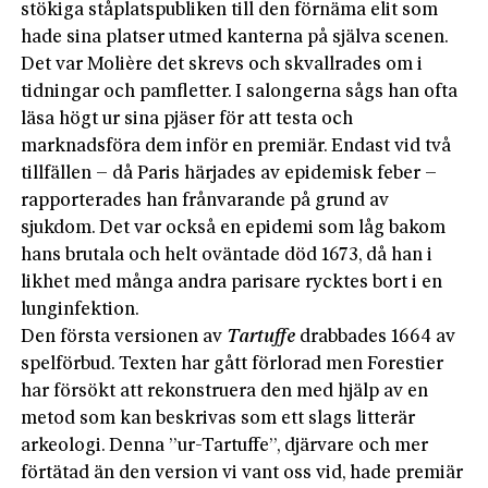
stökiga ståplatspubliken till den förnäma elit som
hade sina platser utmed kanterna på själva scenen.
Det var Molière det skrevs och skvallrades om i
tidningar och pamfletter. I salongerna sågs han ofta
läsa högt ur sina pjäser för att testa och
marknadsföra dem inför en premiär. Endast vid två
tillfällen – då Paris härjades av epidemisk feber –
rapporterades han frånvarande på grund av
sjukdom. Det var också en epidemi som låg bakom
hans brutala och helt oväntade död 1673, då han i
likhet med många andra parisare rycktes bort i en
lunginfektion.
Den första versionen av
Tartuffe
drabbades 1664 av
spelförbud. Texten har gått förlorad men Forestier
har försökt att rekonstrue­ra den med hjälp av en
metod som kan beskrivas som ett slags litterär
arkeologi. Denna ”ur-Tartuffe”, djärvare och mer
förtätad än den version vi vant oss vid, hade premiär