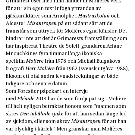
Grimarest öser med fulla händer ur Molières verk
för att i sin egen text infoga yttranden av
pjäskaraktärer som Arnolphe i
Hustruskolan
och
Alceste i
Misantropen
på ett sådant sätt att de
framstår som uttryck för Molières egna känslor. Det
hindrar inte att det är Grimarests framställning som
har inspirerat Théâtre de Soleil-grundaren Ariane
Mnouchkines fyra timmar långa ikoniska
spelfilm
Molière
från 1978 och Michail Bulgakovs
biografi
Herr Molière
från 1962 (svensk utgåva 1988),
liksom ett otal andra levnadsteckningar av både
tidigare och senare datum.
Som Forestier påpekar i en intervju
med
Pléiade
2018 har de som fördjupat sig i Molière
till helt nyligen betraktat honom som ”mannen som
skrev
Den inbillade sjuke
för att han sedan länge led
av sjukdom, eller som skrev
Misantropen
för att han
var olycklig i kärlek”. Men granskar man Molières