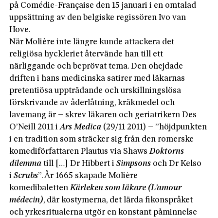
på Comédie-Française den 15 januari i en omtalad
uppsättning av den belgiske regissören Ivo van
Hove.
När Molière inte längre kunde attackera det
religiösa hyckleriet återvände han till ett
närliggande och beprövat tema. Den ohejdade
driften i hans medicinska satirer med läkarnas
pretentiösa uppträdande och urskillningslösa
förskrivande av åderlåtning, kräkmedel och
lavemang är – skrev läkaren och geriatrikern Des
O’Neill 2011 i
Ars Medica
(29/11 2011) – ”höjdpunkten
i en tradition som sträcker sig från den romerske
komediförfattaren Plautus via Shaws
Doktorns
dilemma
till […] Dr Hibbert i
Simpsons
och Dr Kelso
i
Scrubs
”. År 1665 skapade Molière
komedibaletten
Kärleken som läkare (L’amour
médecin)
, där kostymerna, det lärda fikonspråket
och yrkesritualerna utgör en konstant påminnelse