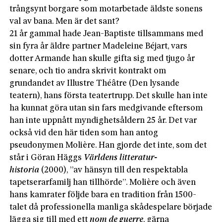
trångsynt borgare som motarbetade äldste sonens
val av bana. Men är det sant?
21 år gammal hade Jean-Baptiste tillsammans med
sin fyra år äldre partner Madeleine Béjart, vars
dotter Armande han skulle gifta sig med tjugo år
senare, och tio andra skrivit kontrakt om
grundandet av Illustre Théâtre (Den lysande
teatern), hans första teatertrupp. Det skulle han inte
ha kunnat göra utan sin fars medgivande eftersom
han inte uppnått myndighetsåldern 25 år. Det var
också vid den här tiden som han antog
pseudonymen Molière. Han gjorde det inte, som det
står i Göran Häggs
Världens litteratur­
historia
(2000), ”av hänsyn till den respektabla
tapetserarfamilj han tillhörde”. Molière och även
hans kamrater följde bara en tradition från 1500-
talet då professionella manliga skådespelare började
lägga sig till med ett
nom de guerre
, gärna