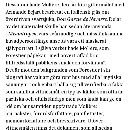
Dessutom hade Molière flera år före giftermålet med
Armande Béjart bearbetat en italiensk pjäs om
överdriven svartsjuka,
Don Garcie de Navarre
. Delar
av det materialet skulle han sedan återanvända
i
Misantropen
, vars svårmodige och misstänksamme
huvudperson länge ansetts vara ett maskerat
självporträtt. I själva verket hade Molière, som
Forestier påpekar, ”med oöverträffad brio
tillfredsställt publikens smak och förväntan”.
Det är mot den bakgrunden som Forestier i sin
biografi har valt att göra rent hus med alla ”mytiska
sanningar” och enbart hålla sig till verifierbara fakta
som samtida vittnesmål, en typ av källor som ofta är
partiska och ofullständiga men som ändå kan ge en
idé om hur samtiden uppfattade Molière:
journalister, förordsförfattare, pamflettister,
memoarförfattare och brevskrivare. Utöver
vittnesmålen finns det dokument som alltsedan