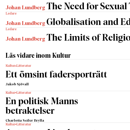
The Need for Sexual
Johan Lundberg
Ledare
Globalisation and E
Johan Lundberg
Ledare
The Limits of Religi
Johan Lundberg
Läs vidare inom Kultur
Kultur
Litteratur
Ett ömsint fadersporträtt
Jakob Sjövall
Kultur
Litteratur
En politisk Manns
betraktelser
Charlotta Seiler Brylla
Kultur
Litteratur