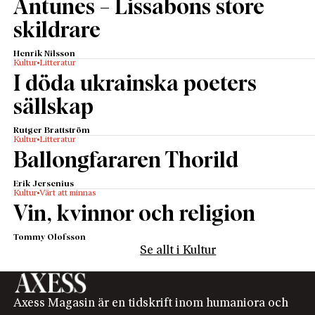
Antunes – Lissabons store
skildrare
Henrik Nilsson
Kultur
Litteratur
I döda ukrainska poeters
sällskap
Rutger Brattström
Kultur
Litteratur
Ballongfararen Thorild
Erik Jersenius
Kultur
Värt att minnas
Vin, kvinnor och religion
Tommy Olofsson
Se allt i Kultur
Axess Magasin är en tidskrift inom humaniora och