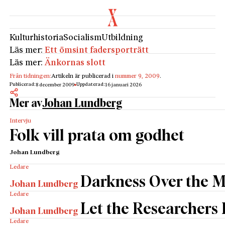
Kulturhistoria
Socialism
Utbildning
Läs mer:
Ett ömsint fadersporträtt
Läs mer:
Änkornas slott
Från tidningen:
Artikeln är publicerad i
nummer 9, 2009
.
Publicerad:
Uppdaterad:
8 december 2009
16 januari 2026
Mer av
Johan Lundberg
Intervju
Folk vill prata om godhet
Johan Lundberg
Ledare
Darkness Over the 
Johan Lundberg
Ledare
Let the Researchers
Johan Lundberg
Ledare