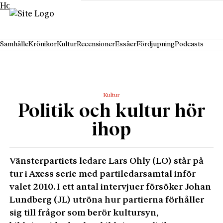
Hoppa till innehåll
Samhälle
Krönikor
Kultur
Recensioner
Essäer
Fördjupning
Podcasts
Kultur
Politik och kultur hör
ihop
Vänsterpartiets ledare Lars Ohly (LO) står på
tur i Axess serie med partiledarsamtal inför
valet 2010. I ett antal intervjuer försöker Johan
Lundberg (JL) utröna hur partierna förhåller
sig till frågor som berör kultursyn,