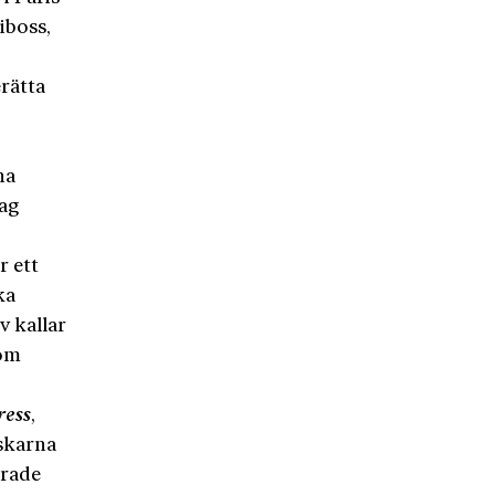
iboss,
rätta
na
jag
 ett
ka
v kallar
som
ress
,
skarna
arade