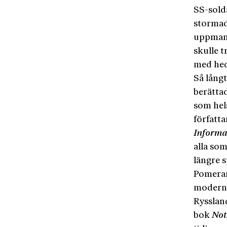
SS-sold
stormad
uppmana
skulle t
med hed
Så långt
berätta
som hels
författ
Informa
alla som
längre s
Pomeran
modern 
Rysslan
bok
Not