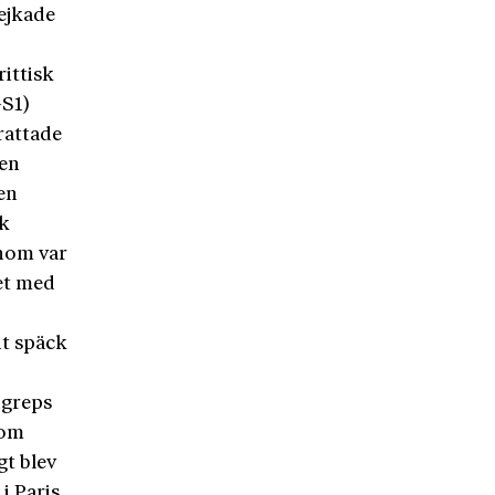
fejkade
ittisk
GS1)
rattade
gen
Den
sk
onom var
et med
it späck
ngreps
nom
gt blev
 i Paris