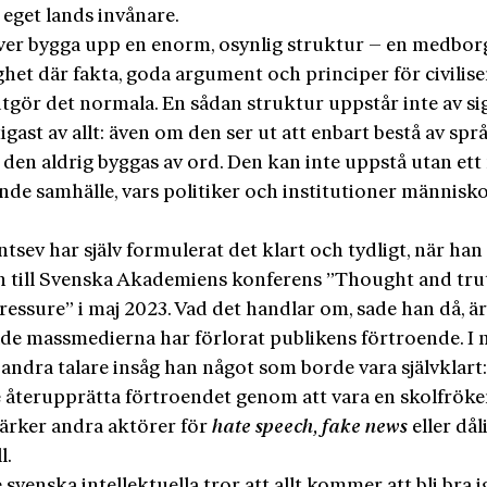
 eget lands invånare.
ver bygga upp en enorm, osynlig struktur – en medbor
ghet där fakta, goda argument och principer för civilis
tgör det normala. En sådan struktur uppstår inte av sig 
igast av allt: även om den ser ut att enbart bestå av spr
den aldrig byggas av ord. Den kan inte uppstå utan ett r
de samhälle, vars politiker och institutioner männi­skor
sev har själv formulerat det klart och tydligt, när han
n till Svenska Akademiens konferens ”Thought and tru
essure” i maj 2023. Vad det handlar om, sade han då, är
ade massmedierna har förlorat publikens förtroende. I 
ra andra talare insåg han något som borde vara självklar
e återupprätta förtroendet genom att vara en skolfrök
rker andra aktörer för
hate speech, fake news
eller dål
l.
 svenska intellektuella tror att allt kommer att bli bra