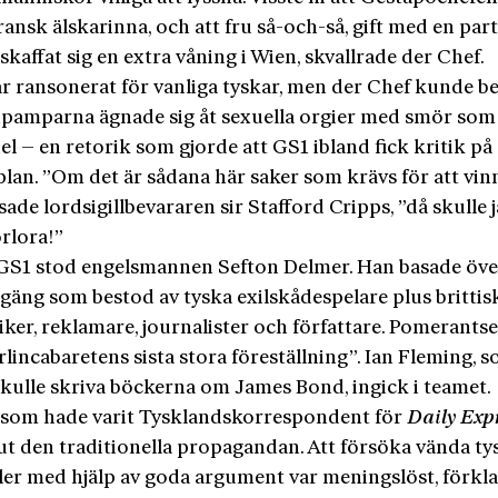
ransk älskarinna, och att fru så-och-så, gift med en part
 skaffat sig en extra våning i Wien, skvallrade der Chef.
r ransonerat för vanliga tyskar, men der Chef kunde be
tipamparna ägnade sig åt sexuella orgier med smör som
l – en retorik som gjorde att GS1 ibland fick kritik på
lan. ”Om det är sådana här saker som krävs för att vin
 sade lordsigillbevararen sir Stafford Cripps, ”då skulle 
örlora!”
S1 stod engelsmannen Sefton Delmer. Han basade över
 gäng som bestod av tyska exilskådespelare plus brittis
er, reklamare, journalister och författare. Pomerantse
lincabaretens sista stora föreställning”. Ian Fleming, 
skulle skriva böckerna om James Bond, ingick i teamet.
 som hade varit Tysklandskorrespondent för
Daily Exp
t den traditionella propagandan. Att försöka vända ty
ler med hjälp av goda argument var meningslöst, förkl