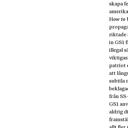
skapa f
amerika
H
ow to
propaga
riktade 
in GS1 f
illegal 
viktigas
patriot­
att lån
subtila 
beklagad
från SS-
GS1 anv
aldrig 
framstäl
allt fle