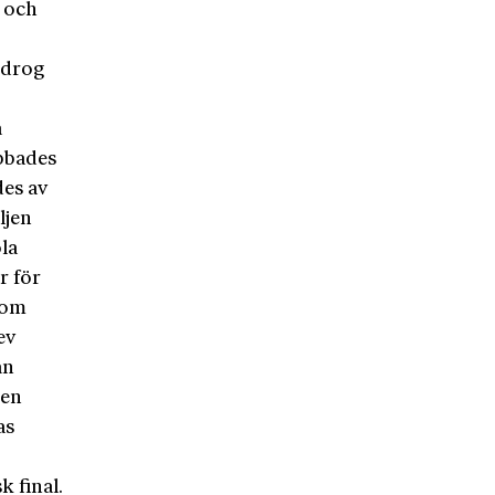
r och
idrog
a
obbades
des av
ljen
ola
r för
 som
ev
an
ren
as
 final.