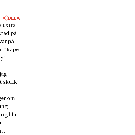
DELA
a extra
terad på
 Ovanpå
en ”Rape
y”.
n
jag
t skulle
 genom
ning
rig blir
a
att