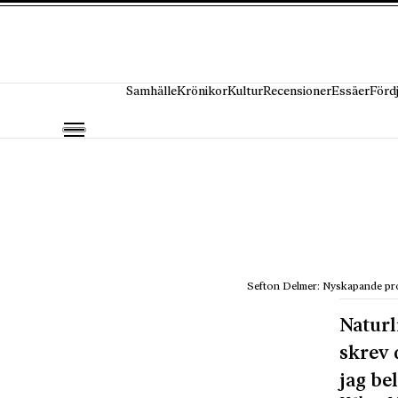
Hoppa till innehåll
Samhälle
Krönikor
Kultur
Recensioner
Essäer
Förd
Sefton Delmer: Nyskapande pr
Naturl
skrev 
jag be