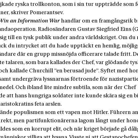
ejkade ryska trollkonton, som i sin tur uppträdde som 
ner, skriver Pomerantsev.
 Win an Information War
handlar om en framgångsrik br
ndaoperation. Radiosändaren Gustav Siegfried Eins (
sig till en tysk publik under andra världskriget. Om du 
ick du intrycket att du hade upptäckt en hemlig, möjli
sändare där en grupp missnöjda officerare talade fritt. 
te talaren, som bara kal­lades der Chef, var glödande ty
 och kal­lade Churchill ”en berusad jude”. Syftet med h
gsamt undergräva lyssnarnas förtroende för nazistparti
medel. Och ibland lite mindre subtila, som när der Chef
e att hans hungriga soldater inte kunde skära sig en b
aristokratins feta arslen.
ände populismen som ett vapen mot Hitler. Führern a
direkt, men partifunktionärerna lagom långt under ho
ldes som en korrupt elit, och när kriget började gå dåli
r människor villiga att lyssna. Visste ni att Gestapochefen