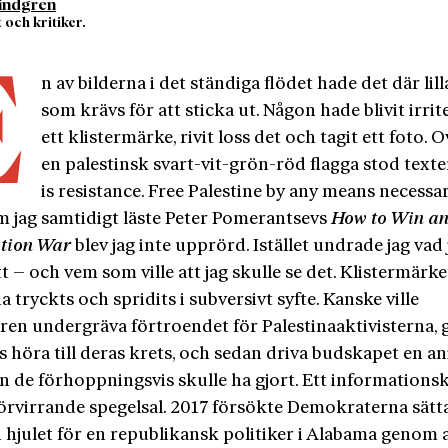
indgren
 och kritiker.
E
n av bilderna i det ständiga flödet hade det där lill
som krävs för att sticka ut. Någon hade blivit irri
ett klistermärke, rivit loss det och tagit ett foto.
en palestinsk svart-vit-grön-röd flagga stod text
is resistance. Free Palestine by any means necessar
m jag samtidigt läste Peter Pomerantsevs
How to Win a
tion War
blev jag inte upprörd. Istället undrade jag vad 
t – och vem som ville att jag skulle se det. Klistermärke
 tryckts och spridits i subversivt syfte. Kanske ville
ren undergräva förtroendet för Palestina­aktivisterna,
as höra till deras krets, och sedan driva budskapet en a
n de förhoppningsvis skulle ha gjort. Ett informationsk
förvirrande spegelsal. 2017 försökte Demokraterna sätt
 hjulet för en republikansk politiker i Alabama genom 