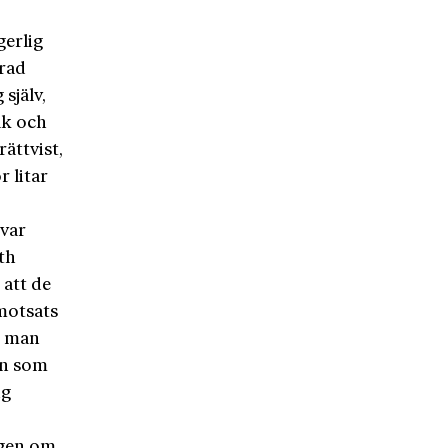
gerlig
erad
själv,
åk och
ättvist,
 litar
 var
th
 att de
motsats
t: man
en som
ig
 igen om