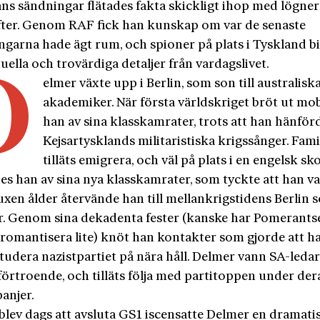
ans sändningar flätades fakta skickligt ihop med lögne
fter. Genom RAF fick han kunskap om var de senaste
garna hade ägt rum, och spioner på plats i Tyskland b
ella och trovärdiga detaljer från vardagslivet.
D
elmer växte upp i Berlin, som son till australisk
akademiker. När första världskriget bröt ut m
han av sina klasskamrater, trots att han hänför
Kejsartysklands militaristiska krigssånger. Fami
tilläts emigrera, och väl på plats i en engelsk sk
s han av sina nya klasskamrater, som tyckte att han va
vuxen ålder återvände han till mellankrigstidens Berlin
r. Genom sina dekadenta fester (kanske har Pomerants
s romantisera lite) knöt han kontakter som gjorde att h
tudera nazistpartiet på nära håll. Delmer vann SA-leda
örtroende, och tilläts följa med partitoppen under der
anjer.
blev dags att avsluta GS1 iscensatte Delmer en dramatisk