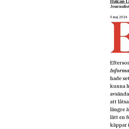
Håkan L
Journalist
5 maj 2024
Efterso
Informa
hade set
kunna ha
avsända
att låts
längre ä
lätt en 
käppar i