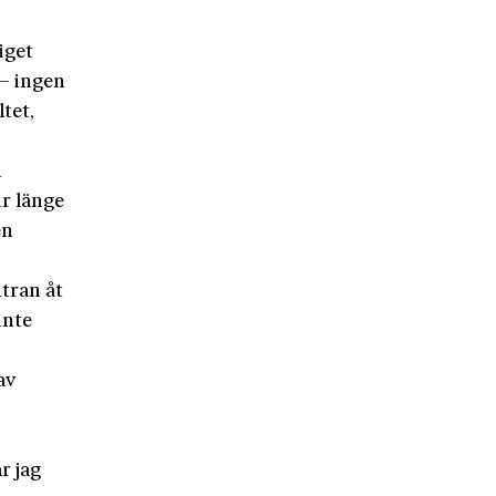
iget
– ingen
tet,
h
r länge
en
tran åt
inte
av
r jag