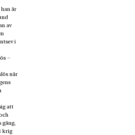
 han är
rund
an av
om
ntsev i
iös –
slös när
agens
n
ig att
 och
s gäng,
i krig