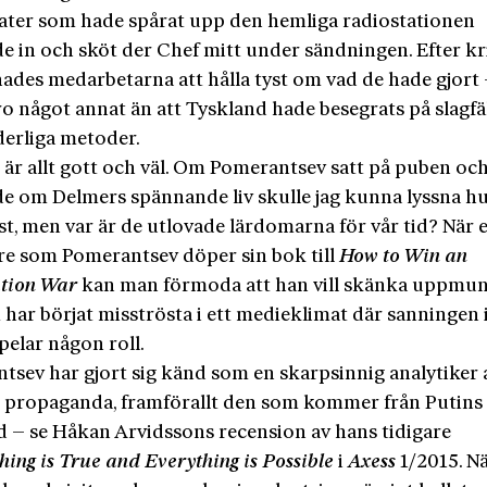
ater som hade spårat upp den hemliga radiostationen
e in och sköt der Chef mitt under sändningen. Efter kr
des medarbetarna att hålla tyst om vad de hade gjort 
ro något annat än att Tyskland hade besegrats på slagfäl
erliga metoder.
 är allt gott och väl. Om Pomerantsev satt på puben oc
de om Delmers spännande liv skulle jag kunna lyssna hu
t, men var är de utlovade lärdomarna för vår tid? När 
are som Pomerantsev döper sin bok till
How to Win an
tion War
kan man förmoda att han vill skänka uppmun
 har börjat misströsta i ett medieklimat där sanningen 
pelar någon roll.
tsev har gjort sig känd som en skarpsinnig analytiker 
propaganda, framförallt den som kommer från Putins
d – se Håkan Arvidssons recension av hans tidigare
hing is True and Everything is Possible
i
Axess­
1/2015. Nä