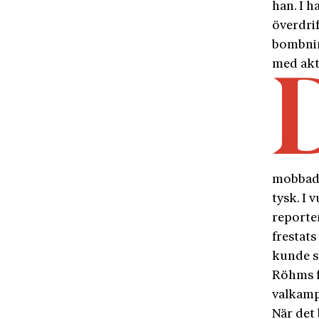
han. I h
överdri
bombnin
med aktu
mobbade
tysk. I 
reporte
frestat
kunde s
Röhms f
valkamp
När det 