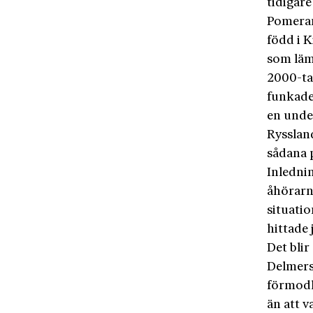
tidigare
Pomerant
född i 
som lämp
2000-ta
funkade 
en under
Rysslan
sådana p
Inlednin
åhörarn
situatio
hittade 
Det blir
Delmers
förmodl
än att v