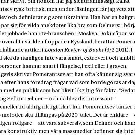
 har skrivit om honom har jag slentrianmässigt kal­lat
sev rysk-brittisk, men under läsningen får jag veta att
Kiev och definierar sig som ukrainare. Han har en bakg
ar sig för vilda anekdoter lika bra som Delmers: i börj
let jobbade han i tv-branschen i Moskva. Dokusåpor s
överallt i världen floppade i Ryssland, berättar Pomera
hållande artikel i
London Review of Books
(3/2 2011). I
d ska du nämligen inte vara smart, extrovert och ambit
ersoner hamnar snart i fängelse, i exil eller i graven.
gsvis skriver Pomerantsev att han ofta känner sig svar
a efter hans föredrag frågar vad som borde göras åt d
n med en publik som har blivit likgiltig för fakta. ”Seda
jag Sefton Delmer – och då blev det intressant.”
 emellertid aldrig riktigt klart hur Pomerantsev tänker s
 metoder ska tillämpas på 2020-talet. Det är enklare –
igen roligare – att vara subversiv, som Delmer och han
ara konstruktiv, men våra massmedier befinner sig inte 