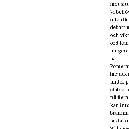
mot sitt
Vi behö
offentli
debatt u
och vikt
ord kan 
fungeran
på.
Pomerant
inbjude
under pr
etabler
till fle
kan int
brännmä
faktakol
Så länge