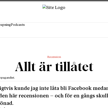
jupning
Podcasts
Recension
Allt är tillåtet
opagandist.
igtvis kunde jag inte låta bli Facebook meda
den här recensionen – och för en gångs skull
lönad.