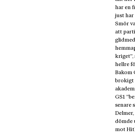
har en f
just har
Smör va
att par
glidmede
hemma­p
kriget”,
hellre f
Bakom G
brokigt
akademik
GS1 ”ber
senare 
Delmer,
dömde u
mot Hit