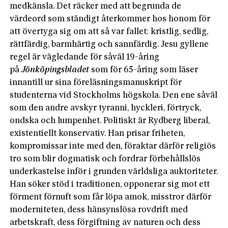
medkänsla. Det räcker med att begrunda de
värdeord som ständigt återkommer hos honom för
att övertyga sig om att så var fallet: kristlig, sedlig,
rättfärdig, barmhärtig och sannfärdig. Jesu gyllene
regel är vägledande för såväl 19-åring
på
Jönköpingsbladet
som för 65-åring som läser
innantill ur sina föreläsningsmanuskript för
studenterna vid Stockholms högskola. Den ene såväl
som den andre avskyr tyranni, hyckleri, förtryck,
ondska och lumpenhet. Politiskt är Rydberg liberal,
existentiellt konservativ. Han prisar friheten,
kompromissar inte med den, föraktar därför religiös
tro som blir dogmatisk och fordrar förbehållslös
underkastelse inför i grunden världsliga auktoriteter.
Han söker stöd i traditionen, opponerar sig mot ett
förment förnuft som får löpa amok, misstror därför
moderniteten, dess hänsynslösa rovdrift med
arbetskraft, dess förgiftning av naturen och dess