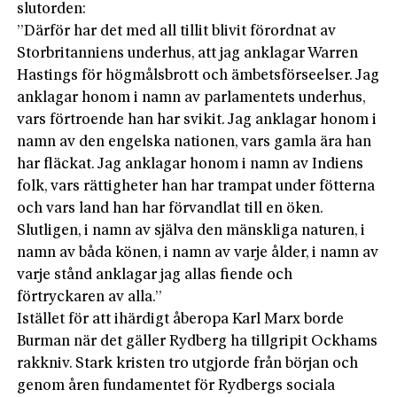
slutorden:
”Därför har det med all tillit blivit förordnat av
Storbritanniens underhus, att jag anklagar Warren
Hastings för högmålsbrott och ämbetsförseelser. Jag
anklagar honom i namn av parlamentets underhus,
vars förtroende han har svikit. Jag anklagar honom i
namn av den engelska nationen, vars gamla ära han
har fläckat. Jag anklagar honom i namn av Indiens
folk, vars rättigheter han har trampat under fötterna
och vars land han har förvandlat till en öken.
Slutligen, i namn av själva den mänskliga naturen, i
namn av båda könen, i namn av varje ålder, i namn av
varje stånd anklagar jag allas fiende och
förtryckaren av alla.”
Istället för att ihärdigt åberopa Karl Marx borde
Burman när det gäller Rydberg ha tillgripit Ockhams
rakkniv. Stark kristen tro utgjorde från början och
genom åren fundamentet för Rydbergs sociala