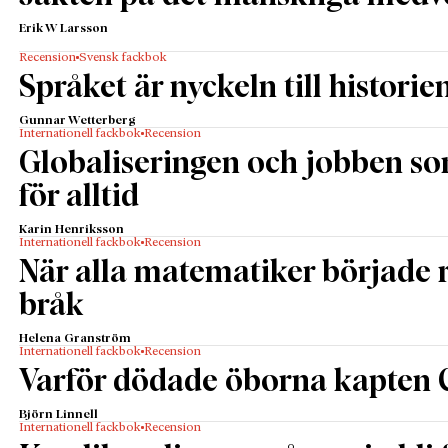
Erik W Larsson
Recension
Svensk fackbok
Språket är nyckeln till historie
Gunnar Wetterberg
Internationell fackbok
Recension
Globaliseringen och jobben s
för alltid
Karin Henriksson
Internationell fackbok
Recension
När alla matematiker började
bråk
Helena Granström
Internationell fackbok
Recension
Varför dödade öborna kapten 
Björn Linnell
Internationell fackbok
Recension