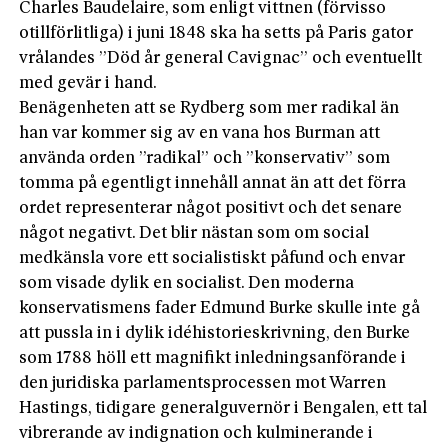
Charles Baudelaire, som enligt vittnen (förvisso
otillförlitliga) i juni 1848 ska ha setts på Paris gator
vrålandes ”Död år general Cavignac” och eventuellt
med gevär i hand.
Benägenheten att se Rydberg som mer radikal än
han var kommer sig av en vana hos Burman att
använda orden ”radikal” och ”konservativ” som
tomma på egentligt innehåll annat än att det förra
ordet representerar något positivt och det senare
något negativt. Det blir nästan som om social
medkänsla vore ett socialistiskt påfund och envar
som visade dylik en socialist. Den moderna
konservatismens fader Edmund Burke skulle inte gå
att pussla in i dylik idéhistorieskrivning, den Burke
som 1788 höll ett magnifikt inledningsanförande i
den juridiska parlamentsprocessen mot Warren
Hastings, tidigare generalguvernör i Bengalen, ett tal
vibrerande av indignation och kulminerande i