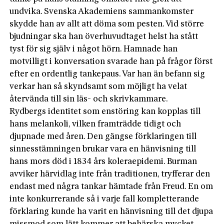
undvika. Svenska Akademiens sammankomster
skydde han av allt att döma som pesten. Vid större
bjudningar ska han överhuvudtaget helst ha stått
tyst för sig själv i något hörn. Hamnade han
motvilligt i konversation svarade han på frågor först
efter en ordentlig tankepaus. Var han än befann sig
verkar han så skyndsamt som möjligt ha velat
återvända till sin läs- och skrivkammare.
Rydbergs identitet som enstöring kan kopplas till
hans melankoli, vilken framträdde tidigt och
djupnade med åren. Den gängse förklaringen till
sinnesstämningen brukar vara en hänvisning till
hans mors död i 1834 års koleraepidemi. Burman
avviker härvidlag inte från traditionen, tryfferar den
endast med några tankar hämtade från Freud. En om
inte konkurrerande så i varje fall kompletterande
förklaring kunde ha varit en hänvisning till det djupa