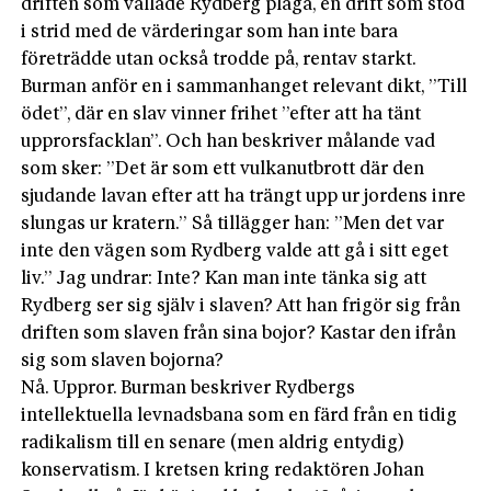
driften som vållade Rydberg plåga, en drift som stod
i strid med de värderingar som han inte bara
företrädde utan också trodde på, rentav starkt.
Burman anför en i sammanhanget relevant dikt, ”Till
ödet”, där en slav vinner frihet ”efter att ha tänt
upprorsfacklan”. Och han beskriver målande vad
som sker: ”Det är som ett vulkanutbrott där den
sjudande lavan efter att ha trängt upp ur jordens inre
slungas ur kratern.” Så tillägger han: ”Men det var
inte den vägen som Rydberg valde att gå i sitt eget
liv.” Jag undrar: Inte? Kan man inte tänka sig att
Rydberg ser sig själv i slaven? Att han frigör sig från
driften som slaven från sina bojor? Kastar den ifrån
sig som slaven bojorna?
Nå. Uppror. Burman beskriver Rydbergs
intellektuella levnadsbana som en färd från en tidig
radikalism till en senare (men aldrig entydig)
konservatism. I kretsen kring redaktören Johan