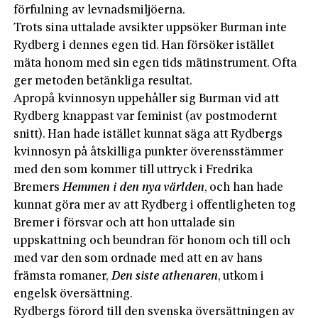
förfulning av levnadsmiljöerna.
Trots sina uttalade avsikter uppsöker Burman inte
Rydberg i dennes egen tid. Han försöker istället
mäta honom med sin egen tids mätinstrument. Ofta
ger metoden betänkliga resultat.
Apropå kvinnosyn uppehåller sig Burman vid att
Rydberg knappast var feminist (av postmodernt
snitt). Han hade istället kunnat säga att Rydbergs
kvinnosyn på åtskilliga punkter överensstämmer
med den som kommer till uttryck i Fredrika
Bremers
Hemmen i den nya världen
, och han hade
kunnat göra mer av att Rydberg i offentligheten tog
Bremer i försvar och att hon uttalade sin
uppskattning och beundran för honom och till och
med var den som ordnade med att en av hans
främsta romaner,
Den siste athenaren
, utkom i
engelsk översättning.
Rydbergs förord till den svenska översättningen av