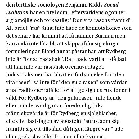
den brittiske sociologen Benjamin Kidds
Social
Evolution
har en titel som i eftervärldens ögon ter
sig omöjlig och förkastlig: ”Den vita rasens framtid”.
Att ordet ”ras” ännu inte hade de konnotationer som
det senare har kommit att få nämner Burman men
kan ändå inte låta bli att släppa ifrån sig sliriga
formuleringar. Bland annat påstår han att Rydberg
inte är ”öppet rasistisk”. Rätt hade varit att slå fast
att han inte var rasistisk överhuvudtaget.
Industrialismen har blivit en förbannelse för ”den
vita rasen”, så inte för ”den gula rasen” som vårdar
sina traditioner istället för att ge sig destruktionen i
våld. För Rydberg är ”den gula rasen” inte fiende
eller mindervärdig utan föredömlig. Lika
människovärde är för Rydberg en självklarhet,
effektivt fastslagen av aposteln Paulus, som såg
framför sig ett tillstånd då ingen längre var ”jude
eller grek, slav eller fri, man eller kvinna”.