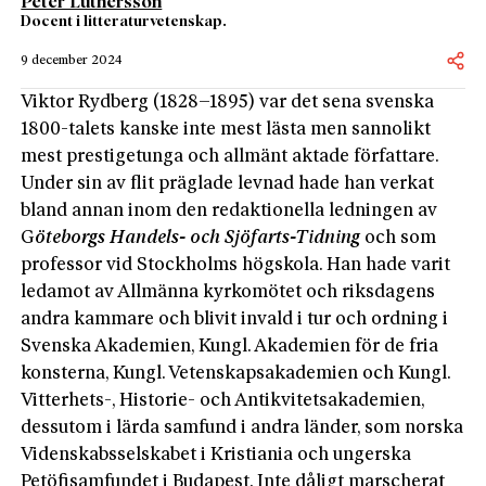
Peter Luthersson
Docent i litteraturvetenskap.
9 december 2024
Viktor Rydberg (1828–1895) var det sena svenska
1800-talets kanske inte mest lästa men sannolikt
mest prestigetunga och allmänt aktade författare.
Under sin av flit präglade levnad hade han verkat
bland annan inom den redaktionella ledningen av
G
öteborgs Handels- och Sjöfarts-Tidning
och som
professor vid Stockholms högskola. Han hade varit
ledamot av Allmänna kyrkomötet och riksdagens
andra kammare och blivit invald i tur och ordning i
Svenska Akademien, Kungl. Akademien för de fria
konsterna, Kungl. Vetenskapsakademien och Kungl.
Vitterhets-, Historie- och Antikvitetsakademien,
dessutom i lärda samfund i andra länder, som norska
Videnskabsselskabet i Kristiania och ungerska
Petöfisamfundet i Budapest. Inte dåligt marscherat