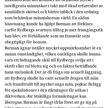
missmod som lätt kommer att behärska mycket
intelligenta människor i takt med ökad erfarenhet av
samhällets skötsel och bättre inblick i den ordning
som behärskar människornas värld. En sådan
hänvisning kunde ha hjälpt Burman att förklara
varför Rydbergs svartsyn tilltog ju mer framgångsrik
han blev, ett förhållande som nu framstår som
obegripligt för honom.
Burman ägnar istället mycket uppmärksamhet åt en
annan omständighet, vilken onekligen skulle kunna
vara ett bidragande skäl till Rydbergs ovilja att i
skrift eller tal blotta sig och en faktor beträffande
hans melankoli. Det är då fråga om sexuell läggning,
att Rydberg skulle ha varit sexuellt dragen till män
och framförallt till mycket unga män, pojkar. Belägg
för spekulationer i den riktningen får sökas i
diktverken, där åtskilliga formuleringar kan
åberopas. Burman är långt ifrån först att ge sig på