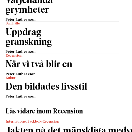
Varjehanda
grymheter
Peter Luthersson
Samhälle
Uppdrag
granskning
Peter Luthersson
Recension
När vi två blir en
Peter Luthersson
Kultur
Den bildades livsstil
Peter Luthersson
Läs vidare inom Recension
Internationell fackbok
Recension
Jakten på det mänskliga medv