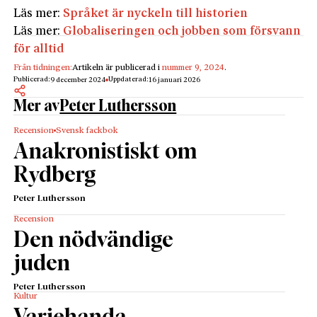
Läs mer:
Språket är nyckeln till historien
Läs mer:
Globaliseringen och jobben som försvann
för alltid
Från tidningen:
Artikeln är publicerad i
nummer 9, 2024
.
Publicerad:
Uppdaterad:
9 december 2024
16 januari 2026
Mer av
Peter Luthersson
Recension
Svensk fackbok
Anakronistiskt om
Rydberg
Peter Luthersson
Recension
Den nödvändige
juden
Peter Luthersson
Kultur