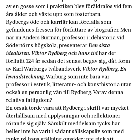
av en gosse som i praktiken blev föräldralös vid fem
års ålder och växte upp som fosterbarn.
Rydbergs öde och karriär kan förefalla som
gefundenes fressen för författare av biografier. Men
när nu Anders Burman, professor i idéhistoria vid
Södertörns högskola, presenterar
Den sista
idealisten. Viktor Rydberg
och hans tid
har det
förflutit 124 år sedan det senast begav sig, då i form
av Karl Warburgs tvåbandsverk
Viktor Rydberg. En
levnadsteckning
, Warburg som inte bara var
professor i estetik, litteratur- och konsthistoria utan
också en personlig vän till Rydberg. Varav denna
relativa fattigdom?
En orsak torde vara att Rydberg i skrift var mycket
återhållsam med upplysningar och reflektioner
rörande sig själv. Särskilt meddelsam tycks han
heller inte ha varit i sådant sällskapsliv som med
tanke på hans ställning omsider inte gick att