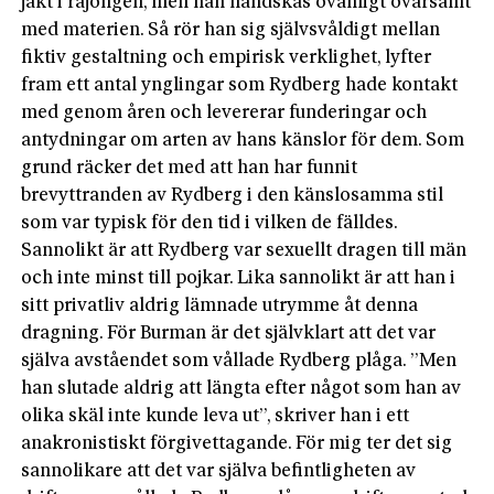
jakt i räjongen, men han handskas ovanligt ovarsamt
med materien. Så rör han sig självsvåldigt mellan
fiktiv gestaltning och empirisk verklighet, lyfter
fram ett antal ynglingar som Rydberg hade kontakt
med genom åren och levererar funderingar och
antydningar om arten av hans känslor för dem. Som
grund räcker det med att han har funnit
brevyttranden av Rydberg i den känslosamma stil
som var typisk för den tid i vilken de fälldes.
Sannolikt är att Rydberg var sexuellt dragen till män
och inte minst till pojkar. Lika sannolikt är att han i
sitt privatliv aldrig lämnade utrymme åt denna
dragning. För Burman är det självklart att det var
själva avståendet som vållade Rydberg plåga. ”Men
han slutade aldrig att längta efter något som han av
olika skäl inte kunde leva ut”, skriver han i ett
anakronistiskt förgivettagande. För mig ter det sig
sannolikare att det var själva befintligheten av