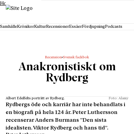
Hoppa till innehåll
Samhälle
Krönikor
Kultur
Recensioner
Essäer
Fördjupning
Podcasts
Recension
Svensk fackbok
Anakronistiskt om
Rydberg
Albert Edelfelts porträtt av Rydberg.
Foto: Alamy
Rydbergs öde och karriär har inte behandlats i
en biografi på hela 124 år. Peter Luthersson
recenserar Anders Burmans ”Den sista
idealisten. Viktor Rydberg och hans tid”.