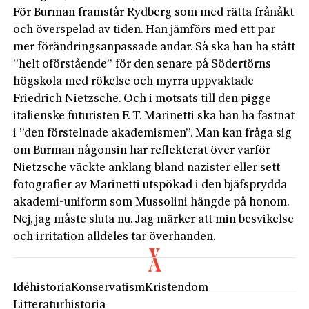
För Burman framstår Rydberg som med rätta frånåkt
och överspelad av tiden. Han jämförs med ett par
mer förändringsanpassade andar. Så ska han ha stått
”helt oförstående” för den senare på Södertörns
högskola med rökelse och myrra uppvaktade
Friedrich Nietzsche. Och i motsats till den pigge
italiens­ke futuristen F. T. Marinetti ska han ha fastnat
i ”den förstelnade akademismen”. Man kan fråga sig
om Burman någonsin har reflekterat över varför
Nietzsche väckte anklang bland nazister eller sett
fotografier av Marinetti utspökad i den bjäfsprydda
akademi-uniform som Mussolini hängde på honom.
Nej, jag måste sluta nu. Jag märker att min besvikelse
och irritation alldeles tar överhanden.
Idéhistoria
Konservatism
Kristendom
Litteraturhistoria