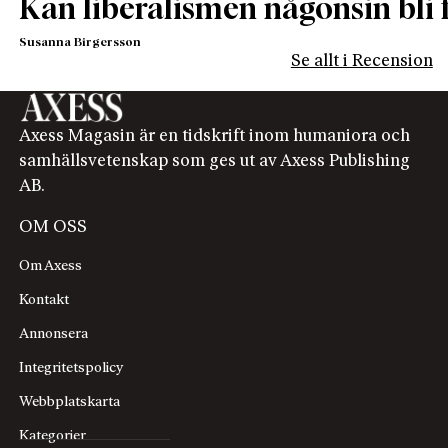
Kan liberalismen någonsin bli f
Susanna Birgersson
Se allt i Recension
Axess Magasin är en tidskrift inom humaniora och
samhällsvetenskap som ges ut av Axess Publishing
AB.
OM OSS
Om Axess
Kontakt
Annonsera
Integritetspolicy
Webbplatskarta
Kategorier