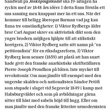
Sandwall på
Jönköpingsbladet
ska 19-åringen ha
ryckts med av 1848 års idéer. I detta finns förstås ett
uns sanning men knappast mer än ett uns. När det
kommer till belägg åberopar Burman vad jag kan
finna tre omständigheter: 1) Viktor Rydbergs äldre
bror Carl August skrev en aktivistisk dikt som den
yngre brodern möjligen hjälpte till att stilistiskt
korrigera, 2) Viktor Rydberg satte sitt namn på ”en
petitionslista” för en riksdagsreform, 3) Viktor
Rydberg kom senare (1859) att påstå att han snart
hade givit den franske anarkistiske skriftställaren
Pierre-Joseph Prou­dhon på båten. Inte mycket till
revolutionär. Om man jämför till exempel med den
ungerske skalden och nationalisten Sándor Petöfi
som stupade i slaget vid Segesvár 1849 i kamp mot
Habsburgväldet och som på avbildningar gärna
sitter till häst med sabeln höjd till hugg. Eller om
man jämför med den franske litteräre urmodernisten