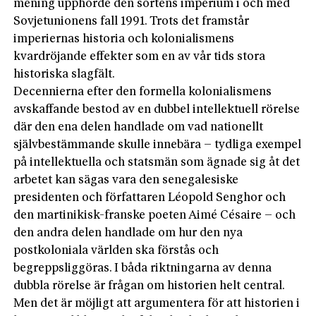
mening upphörde den sortens imperium i och med
Sovjetunionens fall 1991. Trots det framstår
imperiernas historia och kolonialismens
kvardröjande effekter som en av vår tids stora
historiska slagfält.
Decennierna efter den formella kolonialismens
avskaffande bestod av en dubbel intellektuell rörelse
där den ena delen handlade om vad nationellt
självbestämmande skulle innebära – tydliga exempel
på intellektuella och statsmän som ägnade sig åt det
arbetet kan sägas vara den senegalesiske
presidenten och författaren Léopold Senghor och
den martinikisk-­franske poeten Aimé Césaire – och
den andra delen handlade om hur den nya
postkoloniala världen ska förstås och
begreppsliggöras. I båda riktningarna av denna
dubbla rörelse är frågan om historien helt central.
Men det är möjligt att argumentera för att historien i