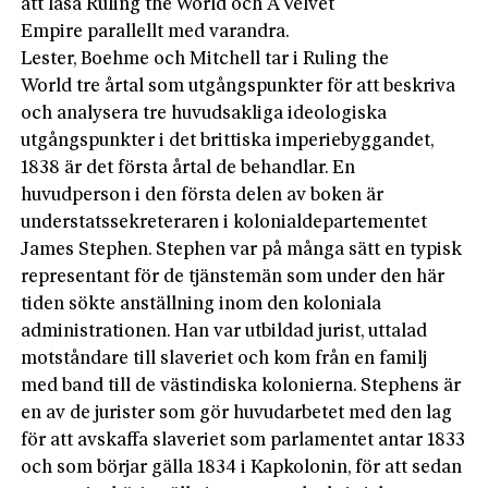
att läsa Ruling the World och A Velvet
Empire parallellt med varandra.
Lester, Boehme och Mitchell tar i Ruling the
World tre årtal som utgångspunkter för att beskriva
och analysera tre huvudsakliga ideologiska
utgångspunkter i det brittiska imperiebyggandet,
1838 är det första årtal de behandlar. En
huvudperson i den förs­ta delen av boken är
understatssekreteraren i kolonialdepartementet
James Stephen. Stephen var på många sätt en typisk
representant för de tjänstemän som under den här
tiden sökte anställning inom den koloniala
administrationen. Han var utbildad jurist, uttalad
motståndare till slaveriet och kom från en familj
med band till de västindiska kolonierna. Stephens är
en av de jurister som gör huvudarbetet med den lag
för att avskaffa slaveriet som parlamentet antar 1833
och som börjar gälla 1834 i Kapkolonin, för att sedan