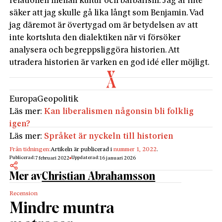
relationen mellan kultur och barbarism. Jag är inte
säker att jag skulle gå lika långt som Benjamin. Vad
jag däremot är övertygad om är betydelsen av att
inte kortsluta den dialektiken när vi försöker
analysera och begreppsliggöra historien. Att
utradera historien är varken en god idé eller möjligt.
Europa
Geopolitik
Läs mer:
Kan liberalismen någonsin bli folklig
igen?
Läs mer:
Språket är nyckeln till historien
Från tidningen:
Artikeln är publicerad i
nummer 1, 2022
.
Publicerad:
Uppdaterad:
7 februari 2022
16 januari 2026
Mer av
Christian Abrahamsson
Recension
Mindre muntra