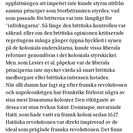
uppfattningen att imperiet inte kunde styras utifrån
samma principer som Storbritannien styrdes; vad
som passade för britterna var inte lämpligt för
”infödingarna”. Så länge den brittiska kontrollen var
säkrad, eller om den brittiska opinionen kritiserade
regeringens många gånger öppna hyckleri i synen
på de koloniala undersåtarna, kunde vissa liberala
reformer genomföras i det koloniala styrskicket.
Men, som Lester et al, påpekar var de liberala
principerna inte mycket värda så snart brittiska
medborgare eller brittiska intressen hotades.
När allt damm har lagt sig efter frans­ka revolutionen
och napoleonkrigen har Frankrike förlorat några av
sina mest lönsamma kolonier. Den viktigaste av
dessa var utan tvekan Saint-Dominque,­ nuvarande
Haiti, som hade varit en fransk koloni sedan 1627.
Haitiska revolutionen var direkt inspirerad av de
ideal­ som präglade franska revolutionen. Det finns