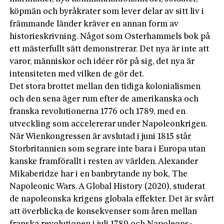
köpmän och byråkrater som lever delar av sitt liv i
främmande länder kräver en annan form av
historieskrivning. Något som Osterhammels bok på
ett mästerfullt sätt demonst­rerar. Det nya är inte att
varor, människor och idéer rör på sig, det nya är
intensiteten med vilken de gör det.
Det stora brottet mellan den tidiga kolonialismen
och den sena äger rum efter de amerikanska och
franska revolutionerna 1776 och 1789, med en
utveckling som accelererar under Napoleonkrigen.
När Wienkongressen är avslutad i juni 1815 står
Storbritannien som segrare inte bara i Europa utan
kanske framför­allt i resten av världen. Alexander
Mikaberidze har i en banbrytande ny bok, The
Napoleonic Wars. A Global History (2020), studerat
de napoleonska krigens globala effekter. Det är svårt
att överblicka de konsekvenser som åren mellan