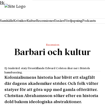
Hoppa till innehåll
Samhälle
Krönikor
Kultur
Recensioner
Essäer
Fördjupning
Podcasts
Recension
Barbari och kultur
Ej önskvärd: staty föreställande Edward Colston åker ner i Bristols
hamnbassäng.
Kolonialismens historia har blivit ett slagfält
där dagens akademiker strider. Och folk välter
statyer för att göra upp med gamla oförrätter.
Christian Abrahamsson söker efter en historia
dold bakom ideologiska abstraktioner.