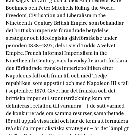
kan sägas ha varit globala: dels Alan Lesters, Kate
Boehmes och Peter Mitchells Ruling the World.
Freedom, Civilisation and Liberalism in the
Nineteenth-Century British Empire som behandlar
det brittiska imperiets förändrade betydelse,
strategier och ideologiska självförståelse under
perioden 1838–1897; dels David Todds A Velvet
Empire. French Informal Imperialism in the
Ninetheenth Century, vars huvudsyfte är att förklara
den förändrade franska imperiepolitiken efter
Napoleons fall och fram till och med Tredje
republiken, som uppstår i och med Napoleon III:s fall
i september 1870. Givet hur det franska och det
brittiska imperiet i stor utsträckning kom att
definieras i relation till varandra – i de sätt varmed
de konkurrerade om samma resurser, samarbetade
för att uppnå vissa mål och hur de kom att formulera
två skilda imperialistiska strategier – är det lämpligt