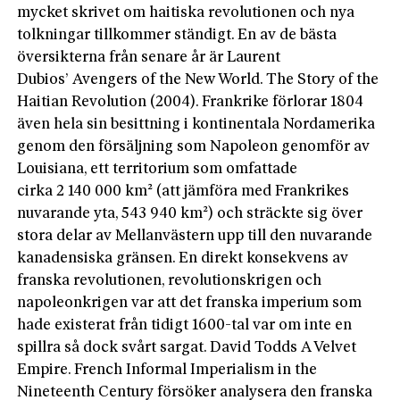
mycket skrivet om haitiska revolutionen och nya
tolkningar tillkommer ständigt. En av de bästa
översikterna från senare år är Laurent
Dubios’ Avengers of the New World. The Story of the
Haitian Revolution (2004). Frankrike förlorar 1804
även hela sin besittning i kontinentala Nordamerika
genom den försäljning som Napoleon­ genomför av
Louisiana, ett territorium som omfattade
cirka 2 140 000 km² (att jämföra med Frankrikes
nuvarande yta, 543 940 km²) och sträckte sig över
stora delar av Mellanvästern upp till den nuvarande
kanadensiska gränsen. En direkt konsekvens av
franska revolutionen, revolutionskrigen och
napoleonkrigen var att det franska imperium som
hade existerat från tidigt 1600-tal var om inte en
spillra så dock svårt sargat. David Todds A Velvet
Empire. French Informal Imperialism in the
Nineteenth Century försöker analysera den franska