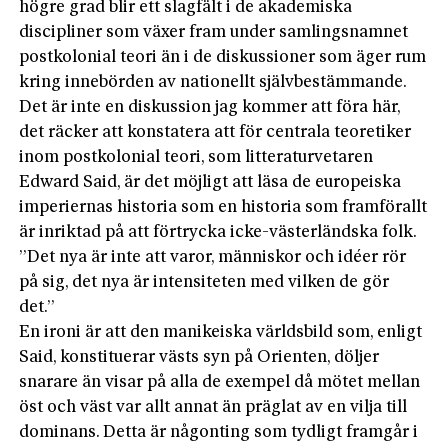
högre grad blir ett slagfält i de akademiska
discipliner som växer fram under samlingsnamnet
postkolonial teori än i de diskussioner som äger rum
kring innebörden av nationellt självbestämmande.
Det är inte en diskussion jag kommer att föra här,
det räcker att konstatera att för centrala teoretiker
inom postkolonial teori, som litteraturvetaren
Edward Said, är det möjligt att läsa de europeiska
imperiernas historia som en historia som framförallt
är inriktad på att förtrycka icke-västerländska folk.
”Det nya är inte att varor, människor och idéer rör
på sig, det nya är intensiteten med vilken de gör
det.”
En ironi är att den manikeiska världsbild som, enligt
Said, konstituerar västs syn på Orienten, döljer
snarare än visar på alla de exempel då mötet mellan
öst och väst var allt annat än präglat av en vilja till
dominans. Detta är någonting som tydligt framgår i