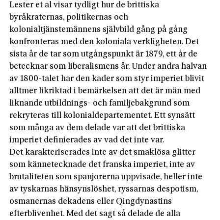
Lester et al visar tydligt hur de brittiska
byråkraternas, politikernas och
kolonialtjänstemännens självbild gång på gång
konfronteras med den koloniala verkligheten. Det
sista år de tar som utgångspunkt är 1879, ett år de
betecknar som liberalismens år. Under andra halvan
av 1800-talet har den kader som styr imperiet blivit
alltmer likriktad i bemärkelsen att det är män med
liknande utbildnings- och familjebakgrund som
rekryteras till kolonialdepartementet. Ett synsätt
som många av dem delade var att det brittiska
imperiet definierades av vad det inte var.
Det karakteriserades inte av det smaklösa glitter
som kännetecknade det franska imperiet, inte av
brutaliteten som spanjorerna uppvisade, heller inte
av tyskarnas hänsynslöshet, ryssarnas despotism,
osmanernas dekadens eller Qingdynastins
efterblivenhet. Med det sagt så delade de alla