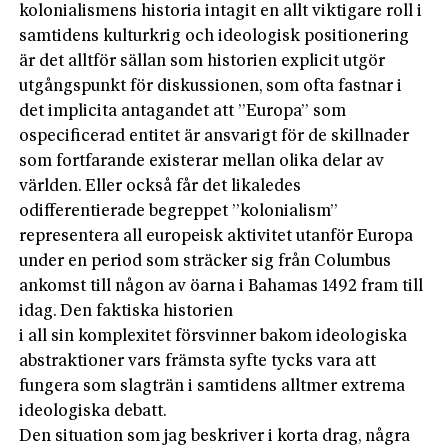
kolonialismens historia intagit en allt viktigare roll i
samtidens kulturkrig och ideologisk positionering
är det alltför sällan som historien explicit utgör
utgångspunkt för diskussionen, som ofta fastnar i
det implicita antagandet att ”Europa” som
ospecificerad entitet är ansvarigt för de skillnader
som fortfarande existerar mellan olika delar av
världen. Eller också får det likaledes
odifferentierade begreppet ”kolonialism”
representera all europeisk aktivitet utanför Europa
under en period som sträcker sig från Columbus
ankomst till någon av öarna i Bahamas 1492 fram till
idag. Den faktiska historien­
i all sin komplexitet försvinner bakom ideologiska
abstraktioner vars främsta syfte tycks vara att
fungera som slagträn i samtidens alltmer extrema
ideo­logiska debatt.
Den situation som jag beskriver i korta drag, några