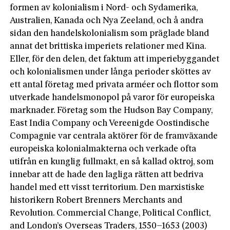
formen av kolonialism i Nord- och Sydamerika,
Australien, Kanada och Nya Zeeland, och å andra
sidan den handelskolonialism som präglade bland
annat det brittiska imperiets relationer med Kina.
Eller, för den delen, det faktum att imperiebyggandet
och kolonialismen under långa perio­der sköttes av
ett antal företag med privata arméer och flottor som
utverkade handelsmonopol på varor för europeis­ka
marknader. Företag som the Hudson Bay Company,
East India Company och Vereenigde Oostindische
Compagnie var centrala aktörer för de framväxande
europeiska kolonialmakterna och verkade ofta
utifrån en kunglig fullmakt, en så kallad oktroj, som
innebar att de hade den lagliga rätten att bedriva
handel med ett visst territorium. Den marxistiske
historikern Robert Brenners Merchants and
Revolution. Commercial­ Change, Political Conflict,
and London’s Overseas Traders, 1550–1653 (2003)