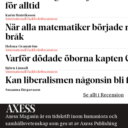
för alltid
Karin Henriksson
Internationell fackbok
Recension
När alla matematiker började
bråk
Helena Granström
Internationell fackbok
Recension
Varför dödade öborna kapten 
Björn Linnell
Internationell fackbok
Recension
Kan liberalismen någonsin bli f
Susanna Birgersson
Se allt i Recension
Axess Magasin är en tidskrift inom humaniora och
samhällsvetenskap som ges ut av Axess Publishing