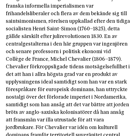
franska informella imperialismen var
frihandelsliberaler och flera av dem bekände sig till
saintsimonismen, rörelsen uppkallad efter den tidiga
socialisten Henri Saint-Simon (1760–1825), detta
gällde särskilt efter julirevolutionen 1830. En av
central­gestalterna i den här gruppen var ingenjören
och senare professorn i politisk ekonomi vid
Collège de France, Michel Chevalier (1806–1879).
Chevalier förkroppsligade tidens motsägelsefullhet i
det att han i allra högs­ta grad var en produkt av
upplysningens ideal samtidigt som han var en stark
förespråkare för europeisk dominans, han uttryckte
nostalgi över det förlorade imperiet i Nordamerika,
samtidigt som han ansåg att det var bättre att jorden
bröts av anglo-saxiska kolonisatörer då han ansåg
att fransmän var illa utrustade för att vara
jordbrukare. För Chevalier var idén om kulturell
dominans framför territoriell suveränitet central.