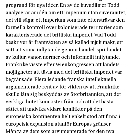
grogrund för nya idéer. En av de huvudlinjer Todd
analyserar är idén om ett imperium utan suveränitet,
det vill säga: ett imperium som inte eftersträvar den
formella kontroll över koloniserade territorier som
karakteriserade det brittiska imperiet. Vad Todd
beskriver är framväxten av så kallad mjuk makt, ett
sätt att vinna inflytande genom handel, spridandet
av kultur, vanor, normer och informellt inflytande.
Frankrike visste efter Wienkongressen att landets
möjligheter att tävla med det brittiska imperiet var
begränsade. Flera ledande franska intellektuella
argumenterade rent av för vikten av att Frankrike
skulle låta sig beskyddas av Storbritannien, att det
verkliga hotet kom österifrån, och att det bästa
sättet att undvika vidare konflikter på den
europeiska kontinenten helt enkelt stod att finna i
europeisk expansion utanför Europas gränser.
Många av dem som argumenterade för den nya