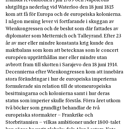
frans­ka revolutionen i juli 1789 och Napoleons­
slutgiltiga nederlag vid Waterloo den 18 juni 1815
kom att få för Europa och de europeiska kolonierna.
I någon mening lever vi fortfarande i skuggan av
Wienkongressen och de beslut som där fattades av
diplomater som Metternich och Talleyrand. Efter 23
år av mer eller mind­re konstanta krig kunde den
maktbalans­ som kom att betecknas som le concert
européen upprätthållas mer eller mindre utan
avbrott fram till skotten i Sarajevo den 18 juni 1914.
Decennierna efter Wienkongressen kom att innebära
stora förändringar i hur de europeiska imperierna
formulerade sin relation till de utomeuropeiska
besittningarna och kolonierna samt i hur deras
status som imperier skulle förstås. Förra året utkom
två böcker som grundligt behandlar de två
europeiska stormakter – Frankrike och
Storbritannien – vilkas ambitioner under 1800-talet