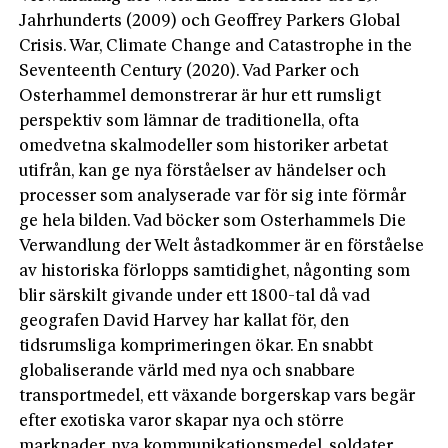
Jahrhunderts (2009) och Geoffrey Parkers Global
Crisis. War, Climate Change and Catastrophe in the
Seventeenth Century (2020). Vad Parker och
Osterhammel demonstrerar är hur ett rumsligt
perspektiv som lämnar de traditionella, ofta
omedvetna skalmodeller som historiker arbetat
utifrån, kan ge nya förståelser av händelser och
processer som analyserade var för sig inte förmår
ge hela bilden. Vad böcker som Osterhammels Die
Verwandlung der Welt åstadkommer är en förståelse
av historiska förlopps samtidighet, någonting som
blir särskilt givande under ett 1800-tal då vad
geografen David Harvey har kallat för, den
tidsrumsliga komprimeringen ökar. En snabbt
globaliserande värld med nya och snabbare
transportmedel, ett växande borgerskap vars begär
efter exotiska varor skapar nya och större
marknader, nya kommunikationsmedel, soldater,