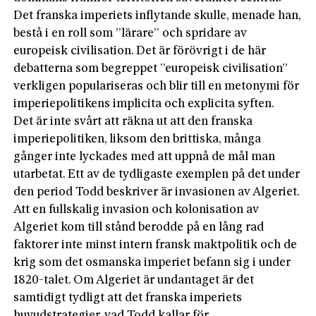
Det franska imperiets inflytande skulle, menade han,
bestå i en roll som ”lärare” och spridare av
europeisk civilisation. Det är förövrigt i de här
debatterna som begreppet ”europeisk civilisation”
verkligen populariseras och blir till en metonymi för
imperiepolitikens implicita och explicita syften.
Det är inte svårt att räkna ut att den franska
imperiepolitiken, liksom den brittiska, många
gånger inte lyckades med att uppnå de mål man
utarbetat. Ett av de tydligaste exemplen på det under
den period Todd beskriver är invasionen av Algeriet.
Att en fullskalig invasion och kolonisation av
Algeriet kom till stånd berodde på en lång rad
faktorer inte minst intern fransk maktpolitik och de
krig som det osmanska imperiet befann sig i under
1820-talet. Om Algeriet är undantaget är det
samtidigt tydligt att det franska imperiets
huvudstrategier, vad Todd kallar för