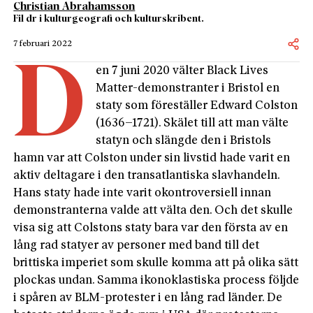
Christian Abrahamsson
Fil dr i kulturgeografi och kulturskribent.
7 februari 2022
D
en 7 juni 2020 välter Black Lives
Matter-demonstranter i Bristol en
staty som föreställer Edward Colston
(1636–1721). Skälet till att man välte
statyn och slängde den i Bristols
hamn var att Colston under sin livstid hade varit en
aktiv deltagare i den transatlantiska slavhandeln.
Hans staty hade inte varit okontroversiell innan
demonstranterna valde att välta den. Och det skulle
visa sig att Colstons staty bara var den första av en
lång rad statyer av personer med band till det
brittiska imperiet som skulle komma att på olika sätt
plockas undan. Samma ikonoklastiska process följde
i spåren av BLM-protester i en lång rad länder. De