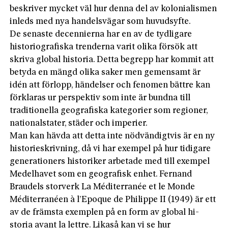
beskriver mycket väl hur denna del av kolonialismen
inleds med nya handelsvägar som huvudsyfte.
De senaste decennierna har en av de tydligare
historiografiska trenderna varit olika försök att
skriva global historia. Detta begrepp har kommit att
betyda en mängd olika saker men gemensamt är
idén att förlopp, händelser och fenomen bättre kan
förklaras ur perspektiv som inte är bundna till
traditionella geografiska kategorier som regioner,
nationalstater, städer och imperier.
Man kan hävda att detta inte nödvändigtvis är en ny
historieskrivning, då vi har exempel på hur tidigare
generationers historiker arbetade med till exempel
Medelhavet som en geografisk enhet. Fernand
Braudels storverk La Méditerranée et le Monde
Méditerranéen à l’Epoque de Philippe II (1949) är ett
av de främs­ta exemplen på en form av global hi­
storia avant la lettre. Likaså kan vi se hur