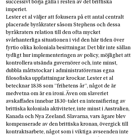
successivt börja gälla i resten av det brittiska
imperiet.
Lester et al väljer att fokusera på ett antal centralt
placerade byråkrater såsom Stephens och dessa
byråkraters relation till den ofta mycket
svårhanterliga situationen i vid den här tiden över
fyrtio olika koloniala besittningar. Det blir inte sällan
tydligt hur implementeringen av policy, möjlighet att
kontrollera utsända guvernörer och, inte minst,
dubbla måttstockar i administratörernas egna
filosofiska uppfattningar krockar. Lester et al
betecknar 1838 som ”frihetens år”, något de är
medvetna om är en ironi. Även om slaveriet
avskaffades innebar 1830-talet en intensifiering av
brittiska koloniala aktiviteter, inte minst i Australien,
Kanada och Nya Zeeland. Slavarna, vars ägare blev
kompenserade av den brittiska kronan, övergick till
kontraktsarbete, något som i viktiga avseenden inte