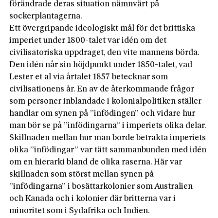
förändrade deras situation nämnvärt på
sockerplantagerna.
Ett övergripande ideologiskt mål för det brittiska
imperiet under 1800-talet var idén om det
civilisatoriska uppdraget, den vite mannens börda.
Den idén når sin höjdpunkt under 1850-talet, vad
Lester et al via årtalet 1857 betecknar som
civilisationens år. En av de återkommande frågor
som personer inblandade i kolonialpolitiken ställer
handlar om synen på ”infödingen” och vidare hur
man bör se på ”infödingarna” i imperiets olika delar.
Skillnaden mellan hur man borde betrakta imperiets
olika ”infödingar” var tätt sammanbunden med idén
om en hierarki bland de olika raserna. Här var
skillnaden som störst mellan synen på
”infödingarna” i bosättarkolonier som Australien
och Kanada och i kolonier där britterna var i
minoritet som i Sydafrika och Indien.