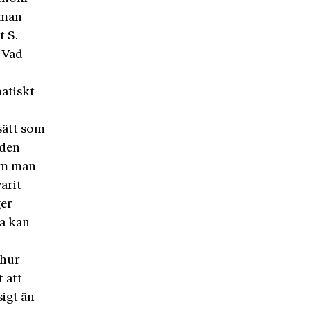
 man
t S.
. Vad
matiskt
sätt som
 den
om man
arit
ger
ta kan
 hur
 att
sigt än