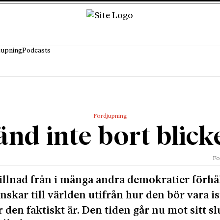
jupning
Podcasts
Fördjupning
änd inte bort blick
Fo
killnad från i många andra demokratier förhå
enskar till världen utifrån hur den bör vara is
r den faktiskt är. Den tiden går nu mot sitt sl