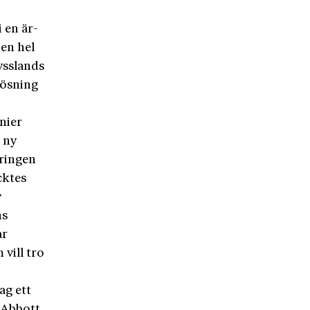
i en är-
 en hel
ysslands
lösning
nier
 ny
eringen
cktes
v
ns
ar
vill tro
ag ett
 Abbott