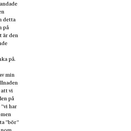
 landade
en
m detta
m på
kt är den
nde
nka på.
av min
illnaden
att vi
plen på
 ”vi har
domen
tta ”bör”
 inom