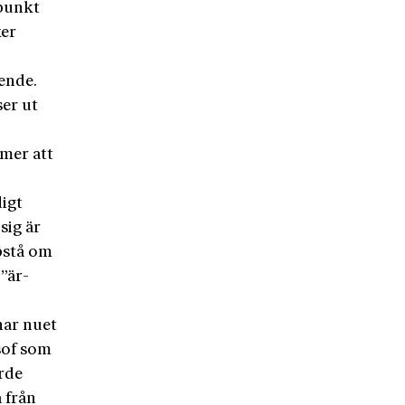
dpunkt
ker
ende.
ser ut
mer att
digt
sig är
ppstå om
 ”är-
ar nuet
sof som
rde
 från