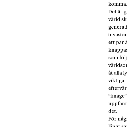
komma.
Det är g
värld s
generati
invasio
ett par 
knappas
som föl
världsor
åt alla 
viktiga
eftervär
”image” 
uppfann
det.
För någr
långt s