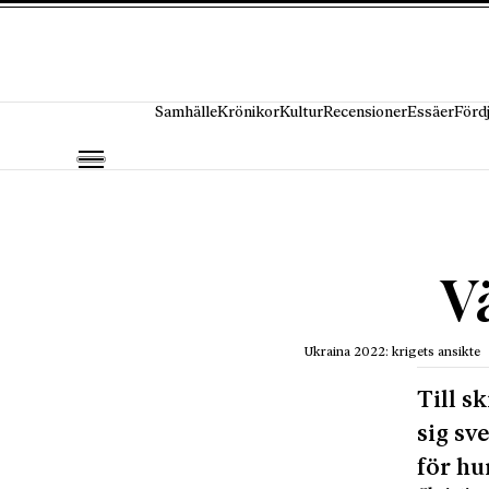
Hoppa till innehåll
Samhälle
Krönikor
Kultur
Recensioner
Essäer
Förd
V
Ukraina 2022: krigets ansikte
Till s
sig sv
för hu