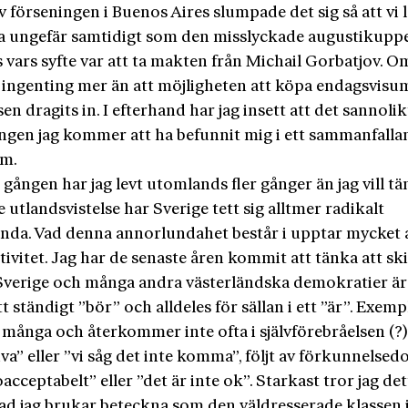
 förseningen i Buenos Aires slumpade det sig så att vi
a ungefär samtidigt som den misslyckade augustikupp
 vars syfte var att ta makten från Michail Gorbatjov. O
vi ingenting mer än att möjligheten att köpa endagsvisu
sen dragits in. I efterhand har jag insett att det sannoli
ngen jag kommer att ha befunnit mig i ett sammanfalla
um.
gången har jag levt utomlands fler gånger än jag vill tä
e utlandsvistelse har Sverige tett sig alltmer radikalt
nda. Vad denna annorlundahet består i upptar mycket 
ivitet. Jag har de senaste åren kommit att tänka att sk
Sverige och många andra västerländska demokratier är 
ett ständigt ”bör” och alldeles för sällan i ett ”är”. Exem
 många och återkommer inte ofta i självförebråelsen (?)
iva” eller ”vi såg det inte komma”, följt av förkunnelse
oacceptabelt” eller ”det är inte ok”. Starkast tror jag de
vad jag brukar beteckna som den väldresserade klassen