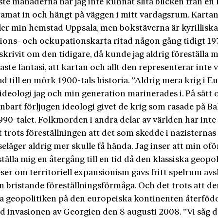
te månaderna har jag inte kunnat slita blicken från en 
 ramat in och hängt på väggen i mitt vardagsrum. Karta
ler min hemstad Uppsala, men bokstäverna är kyrilliska
sions- och ockupationskarta ritad någon gång tidigt 197
skrivit om den tidigare, då kunde jag aldrig föreställa mi
aste fantasi, att kartan och allt den representerar inte 
d till en mörk 1900-tals historia. ”Aldrig mera krig i E
ideologi jag och min generation marinerades i. På sätt 
nbart förljugen ideologi givet de krig som rasade på B
90-talet. Folkmorden i andra delar av världen har inte 
trots föreställningen att det som skedde i nazisternas
seläger aldrig mer skulle få hända. Jag inser att min o
ställa mig en återgång till en tid då den klassiska geopo
er om territoriell­ expansionism gavs fritt spelrum avs
n bristande föreställningsförmåga. Och det trots att de
ka geopolitiken på den europeiska kontinenten återföd
d invasionen av Georgien den 8 augusti 2008. ”Vi såg d