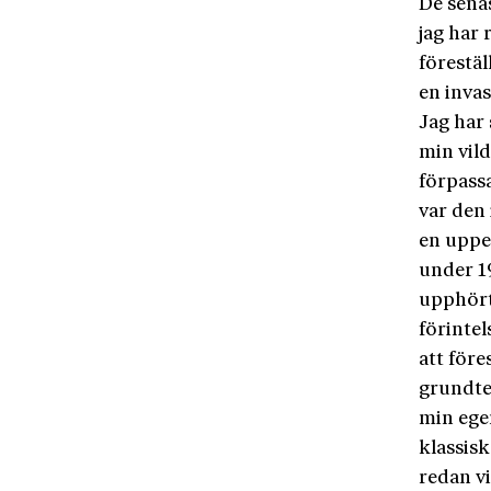
De senas
jag har
förestäl
en inva
Jag har 
min vild
förpassa
var den 
en uppe
under 19
upphört 
förintel
att före
grundtes
min ege
klassis
redan vi