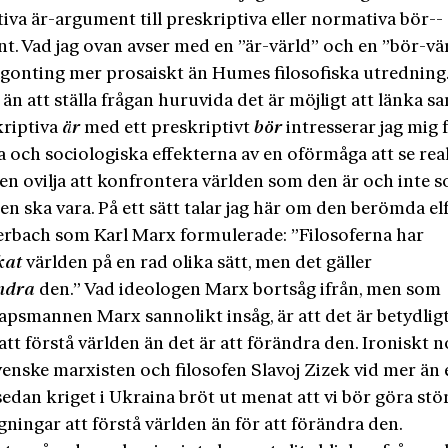
iva är-argument till preskriptiva eller normativa bör-­
t. Vad jag ovan avser med en ”är-värld” och en ”bör-vär
gonting mer prosaiskt än Humes filosofiska utredning
än att ställa frågan huruvida det är möjligt att länka 
kriptiva
är
med ett preskriptivt
bör
intresserar jag mig 
a och sociologiska effekterna av en oförmåga att se real
 en ovilja att konfrontera världen som den är och inte s
 den ska vara. På ett sätt talar jag här om den berömda el
rbach som Karl Marx formulerade: ”Filosoferna har
kat
världen på en rad olika sätt, men det gäller
ndra
den.” Vad ideologen Marx bortsåg ifrån, men som
apsmannen Marx sannolikt insåg, är att det är betydlig
att förstå världen än det är att förändra den. Ironiskt 
enske marxisten och filosofen Slavoj Zizek vid mer än 
e sedan kriget i Ukraina bröt ut menat att vi bör göra stö
ningar att förstå världen än för att förändra den.