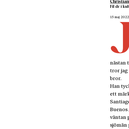
Christi
Fil dr i k
15 maj 202
nästan t
tror jag
bror.
Han tyck
ett märk
Santiago
Buenos A
väntan p
sjömän p