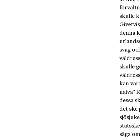
förvaltn
skulle 
Givetvis
denna k
utlands
svag och
väldres
skulle g
väldres
kan vara
naiva” f
dessa s
det ske 
sjösjuke
statssk
säga om 