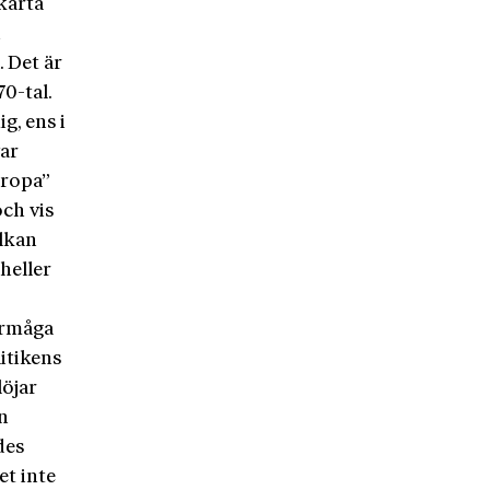
karta
n
. Det är
0-tal.
g, ens i
var
uropa”
och vis
alkan
heller
förmåga
litikens
löjar
n
des
et inte