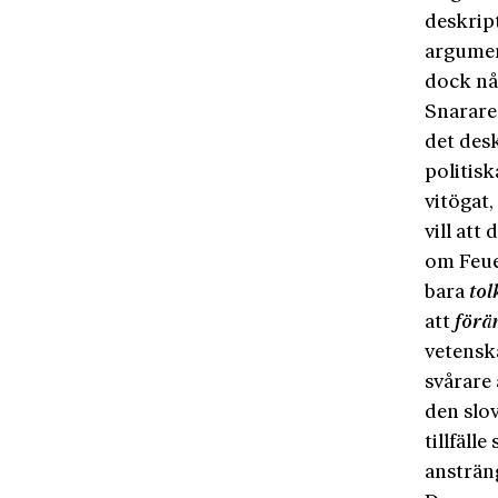
deskript
argumen
dock nå
Snarare 
det des
politisk
vitögat,
vill att
om Feue
bara
tol
att
förä
vetensk
svårare 
den slov
tillfäll
ansträng