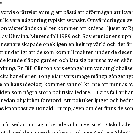
”
ivetvis orättvist av mig att påstå att oförmågan att leva 
kulle vara någonting typiskt svenskt. Omvärderingen av
on västerländska eliter kommer att krävas i ljuset av R
n av Ukraina. Murens fall 1989 och Sovjetunionens upp
år senare skapade onekligen en helt ny värld och det är
t underligt att de som kom till makten under de decen
jde kunde släppa garden och låta sig berusas av en skön
dning. En Bill Clinton vars evangelium var att globalis
lycka bär eller en Tony Blair vars image många gånger ty
re än hans ideologi kommer sannolikt inte att minnas a
lden som några stora politiska ledare. I Blairs fall är ha
redan ohjälpligt förstörd. Att politiker ljuger och bedr
s knappast av Donald Trump, även om det finns de som 
a år sedan när jag arbetade vid universitet i Oslo hade j
amtal med den amerikanske sociologen Andrew Abbott.