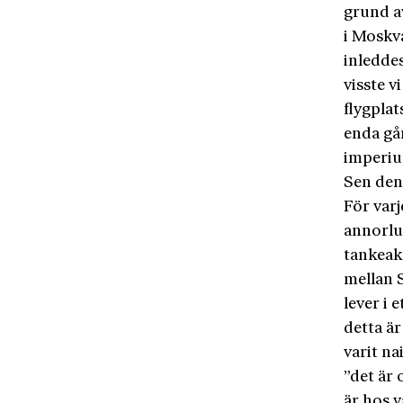
grund av
i Moskv
inleddes
visste 
flygplat
enda gå
imperi
Sen den 
För varj
annorlu
tankeakt
mellan 
lever i 
detta är
varit na
”det är 
är hos 