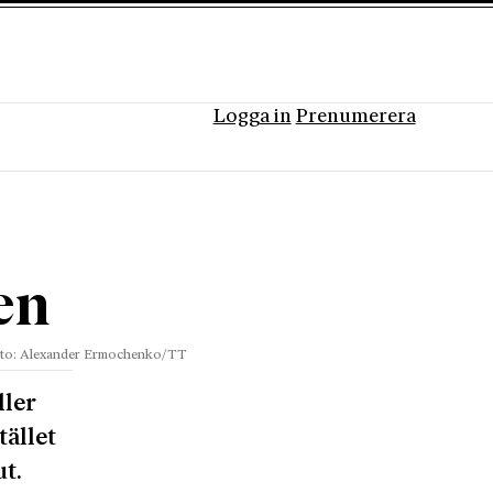
Logga in
Prenumerera
en
to: Alexander Ermochenko/TT
ller
tället
ut.