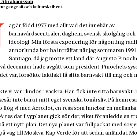
an Abrahamsson
ulturgeografi och kulturskribent.
2
J
ag är född 1977 med allt vad det innebär av
barnavårdscentraler, daghem, svensk skolgång och
ideologi. Min första exponering för någonting radi
annorlunda bör ha inträffat när jag sommaren 1991
Santiago, då jag mötte ett land där Augusto Pinoche
vå decennier hade avgått som president. Pinochets syss
 det var, försökte faktiskt få sitta barnvakt till mig och 
te vi var ”lindos”, vackra. Han fick inte sitta barnvakt. 
esår inte bara i mitt eget svenska tonårsliv. På hemresa
 flög vi med Aeroflot, en resa som innebar en mellanla
ires där flygplanet gick sönder, viket föranledde en tr
å ett nytt plan. Det nya planet var fullpackat med sovje
å väg till Moskva, Kap Verde för att sedan anlända i Mo