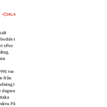
DELA
kalt
 bodde i
t efter
ling,
min
1991 var
n från
ndning i
e dagars
tiska
skva. På