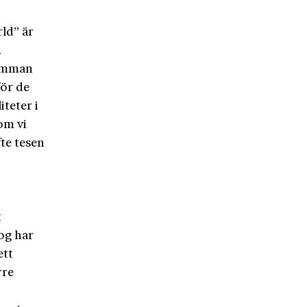
ld” är
.
samman
för de
iteter i
om vi
fte tesen
t
nog har
ett
rre