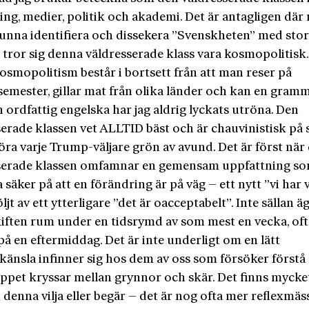
ing, medier, politik och akademi. Det är antagligen där
kunna identifiera och dissekera ”Svenskheten” med stor
 tror sig denna väldresserade klass vara kosmopolitisk
osmopolitism består i bortsett från att man reser på
semester, gillar mat från olika länder och kan en gram
 ordfattig engelska har jag aldrig lyckats utröna. Den
serade klassen vet ALLTID bäst och är chauvinistisk på 
öra varje Trump-väljare grön av avund. Det är först när
serade klassen omfamnar en gemensam uppfattning s
 säker på att en förändring är på väg – ett nytt ”vi har v
öljt av ett ytterligare ”det är oacceptabelt”. Inte sällan ä
kiften rum under en tidsrymd av som mest en vecka, of
på en eftermiddag. Det är inte underligt om en lätt
känsla infinner sig hos dem av oss som försöker förstå
eppet kryssar mellan grynnor och skär. Det finns mycket
denna vilja eller begär – det är nog ofta mer reflexmäs