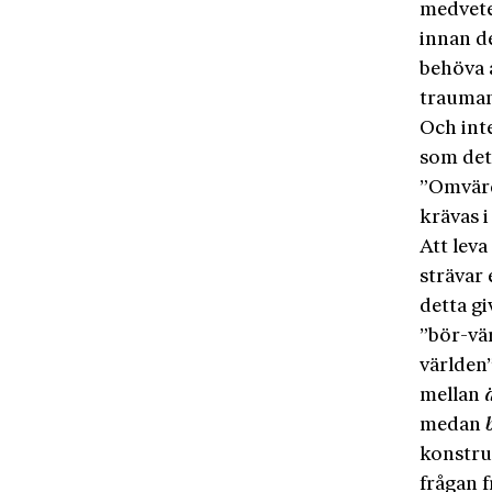
medvete
innan de
behöva a
trauman
Och inte
som det 
”Omvärd
krävas i
Att leva
strävar 
detta g
”bör-vär
världen”
mellan
medan
konstru
frågan f