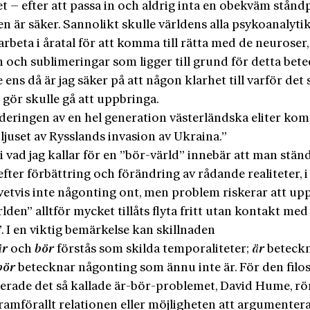
t – efter att passa in och aldrig inta en obekväm stån
n är säker. Sannolikt skulle världens alla psykoanalyti
rbeta i åratal för att komma till rätta med de neuroser,
 och sublimeringar som ligger till grund för detta bete
 ens då är jag säker på att någon klarhet till varför det 
gör skulle gå att uppbringa.
eringen av en hel generation västerländska eliter kom
 ljuset av Rysslands invasion av Ukraina.”
 i vad jag kallar för en ”bör-värld” innebär att man stän
efter förbättring och förändring av rådande realiteter, i 
ivetvis inte någonting ont, men problem riskerar att u
lden” alltför mycket tillåts flyta fritt utan kontakt med
. I en viktig bemärkelse kan skillnaden
är
och
bör
förstås som skilda temporaliteter;
är
beteckn
bör
betecknar någonting som ännu inte är. För den filo
erade det så kallade är-bör-problemet, David Hume, rö
ramförallt relationen eller möjligheten att argumentera