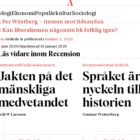
promotorer, med få undantag män, vars uppgift är att se 
gästerna vid de strategiskt placerade och väl synliga b
logi
Ekonomi
Populärkultur
Sociologi
na hela tiden omges av många vackra unga flickor.
:
Per Wästberg – immun mot tidsandan
ckorna väl var installerade vid sitt bord blev deras främs
:
Kan liberalismen någonsin bli folklig igen?
att se till att männen hade så kul att de hela tiden bestä
gen:
Artikeln är publicerad i
nummer 5, 2020
.
ra flaskor av dyr champagne”
4 juni 2020
Uppdaterad:
16 januari 2026
essa skönheter finns en hierarki där fotomodellerna stå
Läs vidare inom Recension
m kommer så kallade goda civilister, och därefter civil
nternationell fackbok
Recension
Recension
Svensk fackbok
e kan hoppas på en plats vid bordet. I dessa sammanha
Jakten på det
Språket ä
erna värdelösa; de är alla kvinnor äldre än 30 år, kortare
ter och större än 36 i klädstorlek. Den som inte är åtm
mänskliga
nyckeln til
ivilist är inte tillräckligt dekorativ och får alltså vända 
medvetandet
historien
modellerna är inne på klubben är deras uppgift att ha r
Erik W Larsson
Gunnar Wetterberg
alla fall ge sken av att ha roligt. De får ju gratis det som a
etala ohemula priser för. För många av modellerna är de
ne till en början, en ofta lycklig förening av nytta och n