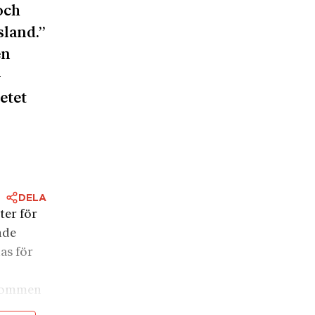
och
sland.”
en
–
etet
DELA
ter för
nde
as för
mkommen
lle få