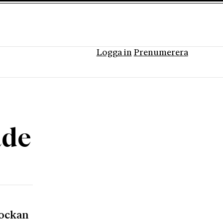
Logga in
Prenumerera
ade
lockan