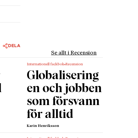
till att
orden på
ta
llde nya
DELA
r högst,
Se allt i Recension
ister
Internationell fackbok
Recension
ng är
r
Globalisering
 än 170
instone
l
en och jobben
i
som försvann
oligt
för alltid
ndra
t,
Karin Henriksson
öja.