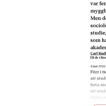
var fe
myggbi
Men de
sociol
studie
som ha
akade
Carl Ru
Fil dr i l
4 juni 2020
Förr i t
att stud
heta, se
att stu
Malinow
skrev h