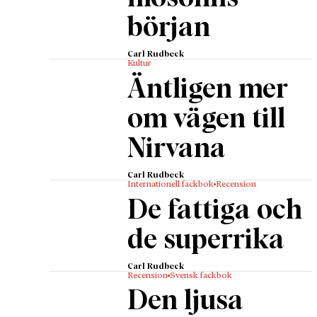
prostitu
början
det flic
När flic
Carl Rudbeck
Kultur
uppgift 
Äntligen mer
och sto
om vägen till
årgångs
bättre, 
Nirvana
promoto
kunde no
Carl Rudbeck
Internationell fackbok
Recension
hundrat
De fattiga och
Ryssland
bars den
de superrika
musik o
arenan i
Carl Rudbeck
Recension
Svensk fackbok
Det gav 
Den ljusa
kunde fö