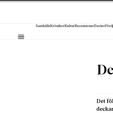
Hoppa till innehåll
Samhälle
Krönikor
Kultur
Recensioner
Essäer
Förd
De
Det fö
deckar