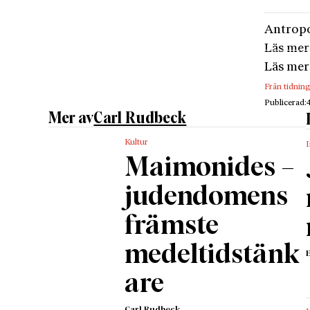
kallade 
de rika 
Antropo
klubbar
Läs mer
”När fli
Läs mer
uppgift 
Från tidnin
och sto
Publicerad:
Bland d
Mer av
Carl Rudbeck
under de
Kultur
I
som int
Maimonides –
civilist
centime
judendomens
en god c
främste
dörren.
När foto
medeltidstänk
eller i 
are
måste b
åtminsto
Carl Rudbeck