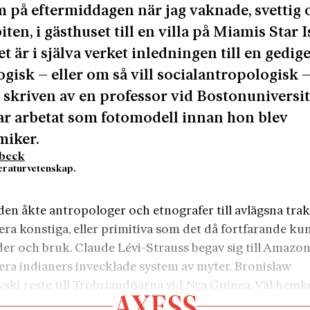
m på eftermiddagen när jag vaknade, svettig 
ten, i gästhuset till en villa på Miamis Star I
t är i själva verket inledningen till en gedig
ogisk – eller om så vill socialantropologisk 
, skriven av en professor vid Bostonuniversit
r arbetat som fotomodell innan hon blev
miker.
dbeck
itteraturvetenskap.
iden åkte antropologer och etnografer till avlägsna trak
era konstiga, eller primitiva som det då fortfarande ku
der och bruk. Claude Lévi-Strauss begav sig till Amazon
dera indianers invecklade system av myter. Bronislaw
ski reste till Trobriandöarna vid Nya Guinea. Väl he
an sin berömda bok med en titel som idag antagligen sku