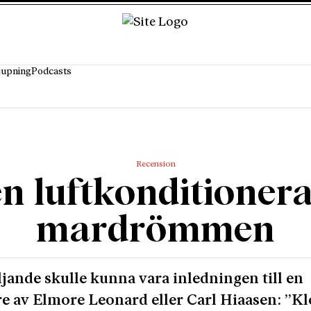
jupning
Podcasts
Recension
n luftkonditioner
mardrömmen
ljande skulle kunna vara inledningen till en
e av Elmore Leonard eller Carl Hiaasen: ”K