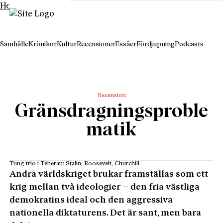
Hoppa till innehåll
Samhälle
Krönikor
Kultur
Recensioner
Essäer
Fördjupning
Podcasts
Recension
Gränsdragningsproble
matik
Tung trio i Teheran: Stalin, Roosevelt, Churchill.
Andra världskriget brukar framställas som ett
krig mellan två ideologier – den fria västliga
demokratins ideal och den aggressiva
nationella diktaturens. Det är sant, men bara