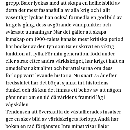
grepp. Baier lyckas med att skapa en helhetsbild av
detta det mest fasansfulla av alla krig och i allt
väsentligt lyckas han också förmedla en god bild av
krigets gång, dess avgörande vändpunkter och
svåraste utmaningar. När det gäller att skapa
kunskap om 1900-talets kanske mest kritiska period
har böcker av den typ som Baier skrivit en viktig
funktion att fylla. För min generation, född under
eller strax efter andra världskriget, har kriget haft en
omedelbar aktualitet och berättelserna om dess
förlopp varit levande historia. Nu snart 75 år efter
fredsslutet har det börjat sjunka in i historiens
dunkel och då kan det finnas ett behov av att någon
påminner om en tid då världens framtid låg i
vågskålen.
Tendensen att överskatta de västallierades insatser
ger en skev bild av världskrigets förlopp. Ändå har
boken en rad förtjänster. Inte minst visar Baier