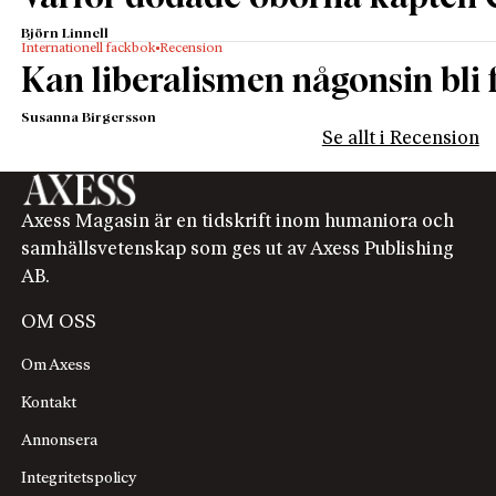
Björn Linnell
Internationell fackbok
Recension
Kan liberalismen någonsin bli f
Susanna Birgersson
Se allt i Recension
Axess Magasin är en tidskrift inom humaniora och
samhällsvetenskap som ges ut av Axess Publishing
AB.
OM OSS
Om Axess
Kontakt
Annonsera
Integritetspolicy