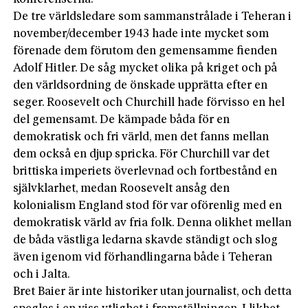
De tre världsledare som sammanstrålade i Teheran i
november/december 1943 hade inte mycket som
förenade dem förutom den gemensamme fienden
Adolf Hitler. De såg mycket olika på kriget och på
den världsordning de önskade upprätta efter en
seger. Roosevelt och Churchill hade förvisso en hel
del gemensamt. De kämpade båda för en
demokratisk och fri värld, men det fanns mellan
dem också en djup spricka. För Churchill var det
brittiska imperiets överlevnad och fortbestånd en
självklarhet, medan Roosevelt ansåg den
kolonialism England stod för var oförenlig med en
demokratisk värld av fria folk. Denna olikhet mellan
de båda västliga ledarna skavde ständigt och slog
även igenom vid förhandlingarna både i Teheran
och i Jalta.
Bret Baier är inte historiker utan journalist, och detta