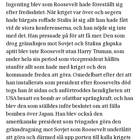
Ingenting blev som Roosevelt hade föreställt sig
efter fredsslutet. När kriget var över och segern
hade bärgats roffade Stalin åt sig allt han hade fått
vid de stora konferenserna, och han nöjde sig inte
med det. Han pressade på för att få mer. Den som
drog gränslinjen mot Sovjet och Stalins glupska
aptit blev inte Roosevelt utan Harry Truman, som
under hela sin period som vicepresident hållits
utanför allt som hade med kriget och den
kommande freden att göra. Omedelbart efter det att
han installerats som president efter Roosevelts död
togs han åt sidan och anförtroddes hemligheten att
USA besatt en bomb av ofattbar sprängkraft, och han
blev den som ställdes inför beslutet om att fälla
bomben över Japan. Han blev också den
amerikanske president som tvingades göra den
gränsdragning mot Sovjet som Roosevelt underlåtit
att göra och därmed slå upp porten till kalla krigets