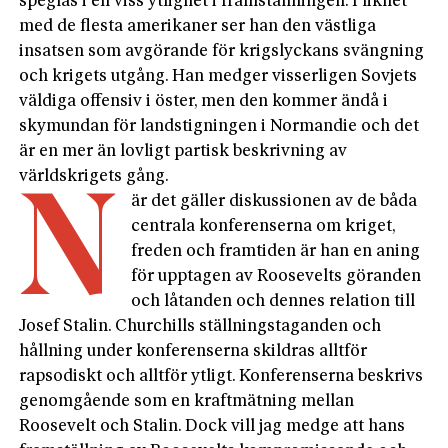
speglas i en viss ytlighet i framställningen. I likhet
med de flesta amerikaner ser han den västliga
insatsen som avgörande för krigslyckans svängning
och krigets utgång. Han medger visserligen Sovjets
väldiga offensiv i öster, men den kommer ändå i
skymundan för landstigningen i Normandie och det
är en mer än lovligt partisk beskrivning av
världskrigets gång.
N
är det gäller diskussionen av de båda
centrala konferenserna om kriget,
freden och framtiden är han en aning
för upptagen av Roosevelts göranden
och låtanden och dennes relation till
Josef Stalin. Churchills ställningstaganden och
hållning under konferenserna skildras alltför
rapsodiskt och alltför ytligt. Konferenserna beskrivs
genomgående som en kraftmätning mellan
Roosevelt och Stalin. Dock vill jag medge att hans