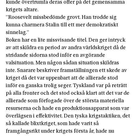
kunde övertrumfa deras offer på det gemensamma
krigets altare.
”Roosevelt missbedömde grovt. Han trodde sig
kunna charmera Stalin till ett mer demokratiskt
sinnelag.”
Boken har en lite missvisande titel. Den ger intryck
av att skildra en period av andra världskriget då de
stridande sidorna stod inför en avgörande
valsituation. Men någon sådan situation skildras
inte. Snarare beskriver framställningen ett skede av
kriget då det var uppenbart att de allierade stod
inför en ganska trolig seger. Tyskland var på reträtt
på alla fronter och det stod också klart att det var de
allierade som förfogade över de största materiella
resurserna och hade en produktionsapparat som var
överlägsen i effektivitet. Den tyska krigstaktiken, det
så kallade blixtkriget, som hade varit så
framgångsrikt under krigets första år, hade nu