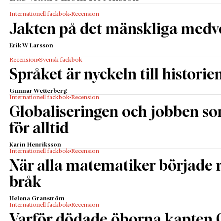
Internationell fackbok
Recension
Jakten på det mänskliga medv
Erik W Larsson
Recension
Svensk fackbok
Språket är nyckeln till historie
Gunnar Wetterberg
Internationell fackbok
Recension
Globaliseringen och jobben s
för alltid
Karin Henriksson
Internationell fackbok
Recension
När alla matematiker började
bråk
Helena Granström
Internationell fackbok
Recension
Varför dödade öborna kapten 