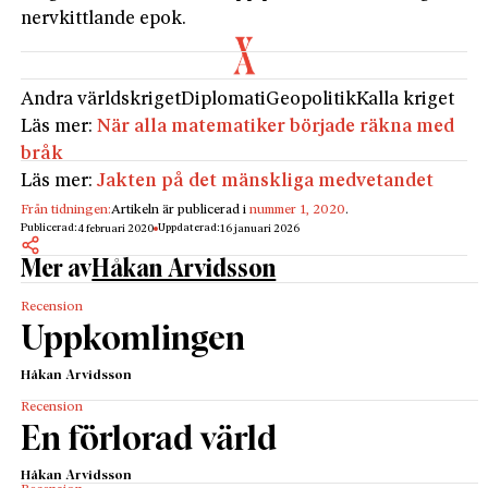
nervkittlande epok.
Andra världskriget
Diplomati
Geopolitik
Kalla kriget
Läs mer:
När alla matematiker började räkna med
bråk
Läs mer:
Jakten på det mänskliga medvetandet
Från tidningen:
Artikeln är publicerad i
nummer 1, 2020
.
Publicerad:
Uppdaterad:
4 februari 2020
16 januari 2026
Mer av
Håkan Arvidsson
Recension
Uppkomlingen
Håkan Arvidsson
Recension
En förlorad värld
Håkan Arvidsson