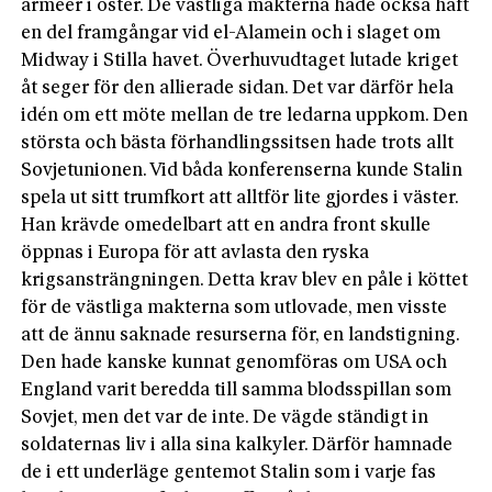
arméer i öster. De västliga makterna hade också haft
en del framgångar vid el-Alamein och i slaget om
Midway i Stilla havet. Överhuvudtaget lutade kriget
åt seger för den allierade sidan. Det var därför hela
idén om ett möte mellan de tre ledarna uppkom. Den
största och bästa förhandlingssitsen hade trots allt
Sovjetunionen. Vid båda konferenserna kunde Stalin
spela ut sitt trumfkort att alltför lite gjordes i väster.
Han krävde omedelbart att en andra front skulle
öppnas i Europa för att avlasta den ryska
krigsansträngningen. Detta krav blev en påle i köttet
för de västliga makterna som utlovade, men visste
att de ännu saknade resurserna för, en landstigning.
Den hade kanske kunnat genomföras om USA och
England varit beredda till samma blodsspillan som
Sovjet, men det var de inte. De vägde ständigt in
soldaternas liv i alla sina kalkyler. Därför hamnade
de i ett underläge gentemot Stalin som i varje fas