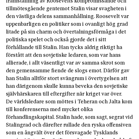
framställning av Roosevelts kompromissande och
tillmötesgående gentemot Stalin visar svagheten i
den västliga delens sammanhållning. Roosevelt var
uppenbarligen en politiker som i ovanligt hög grad
litade på sin charm och övertalningsförmåga i det
politiska spelet och också gjorde det i sitt
förhållande till Stalin. Han tycks aldrig riktigt ha
förstått att den sovjetiske ledaren, som var hans
allierade, i allt väsentligt var av samma skrot som
den gemensamme fiende de slogs emot. Därför gav
han Stalin alltför stort svängrum i övertygelsen att
han därigenom skulle kunna beveka den sovjetiske
självhärskaren till eftergifter när kriget var över.
De världsledare som möttes i Teheran och Jalta kom
till konferenserna med mycket olika
förhandlingskapital. Stalin hade, som sagt, segrat vid
Stalingrad och därefter rullade den ryska offensiven
som en ångvält över det försvagade Tysklands