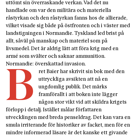
uttömt sin överraskande verkan. Vad det nu
handlade om var den militära och materiella
råstyrkan och den råstyrkan fanns hos de allierade,
vilket visade sig både på östfronten och i väster med
landstigningen i Normandie. Tyskland led brist på
allt, såväl på manskap och materiel som på
livsmedel. Det är aldrig lätt att föra krig med en
armé som svälter och saknar ammunition.
Normandie: överskattad invasion.
B
ret Baier har skrivit sin bok med den
uttryckliga avsikten att nå en
ungdomlig publik. Det märks
framförallt i att boken inte lägger
någon stor vikt vid att skildra krigets
förlopp i detalj. Istället målar författaren
utvecklingen med breda penseldrag. Det kan vara en
smula irriterande för historiker av facket, men för en
mindre informerad läsare är det kanske ett givande