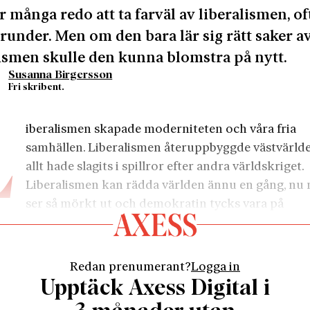
är många redo att ta farväl av liberalismen, of
runder. Men om den bara lär sig rätt saker a
smen skulle den kunna blomstra på nytt.
Susanna Birgersson
Fri skribent.
L
iberalismen skapade moderniteten och våra fria
samhällen. Liberalismen återuppbyggde västvärld
allt hade slagits i spillror efter andra världskriget.
Liberalismen kan rädda världen ännu en gång, nu n
ser så mörkt ut och demokratin tycks vara på
gång i land efter land. Det är budskapet i Adrian Woold
k
Centrists of the World Unite!
 många beredda att ta farväl av liberalismen. Det tycks 
Redan prenumerant?
Logga in
 har hållit vad den lovat och som att den inte längre ka
Upptäck Axess Digital i
 den ideologiska underbyggnad som krävs för vår tids