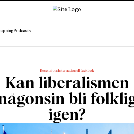
jupning
Podcasts
Recension
Internationell fackbok
Kan liberalismen
någonsin bli folkli
igen?