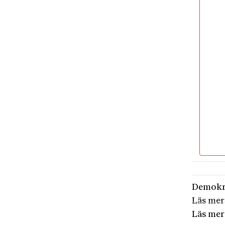
utmaning
frihet, 
fragment
samhälle
kriminal
växande
dem som
Demokr
Läs mer
Läs mer