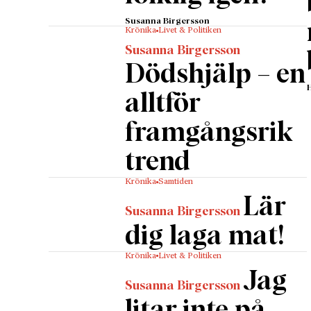
Unionen 
kompens
Susanna Birgersson
Krönika
Livet & Politiken
medlems
Susanna Birgersson
människ
Dödshjälp – en
I frihet
krig. Sä
alltför
med kata
framgångsrik
oneklig
vällt fr
trend
vandali
Krönika
Samtiden
tillhöri
Lär
prestige
Susanna Birgersson
progress
dig laga mat!
språkpo
Krönika
Livet & Politiken
marginal
Jag
Den hype
Susanna Birgersson
definier
litar inte på