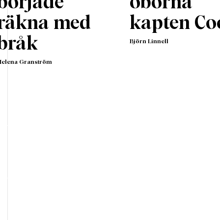
började
öborna
är svag utåt och i stort sett geopolitiskt irrelevant, m
erar genom ständigt utvidgade regleringar som påve
räkna med
kapten Co
staternas inrikespolitik, företagens förutsättningar o
bråk
ors vardag.
Björn Linnell
ens namn har USA fört krig som lett till stort lidande o
Helena Granström
rskilt kriget i Irak anses i dag vara ett monumentalt mis
strofala följder. Liberalismen är inte ensam skyldig m
en en av krafterna bakom den våg av identitetspolitik 
am de senaste åren. I USA fick människor se sina granns
serade i antirasismens namn under BLM-upploppen. Et
ghet har länge avgjort vem som får plats på de mest
fyllda universiteten. I jämlikhetens tecken har en ny so
iv diskriminering införts. Universitetsrektorer har gjort
liser och misshagliga icke-progressiva åsikter har
iserats.
rindividualistiska idén om att varje individ har rätt at
a sig själv har lett till en hel industri kring så kallat kön