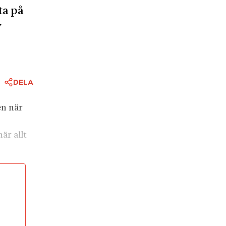
ta på
v
DELA
en när
är allt
ridges
som att
n förse