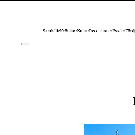
Hoppa till innehåll
Samhälle
Krönikor
Kultur
Recensioner
Essäer
Förd