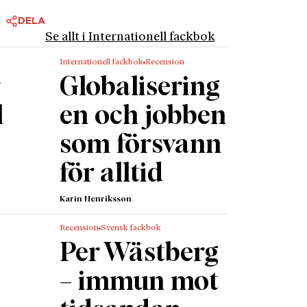
DELA
Se allt i Internationell fackbok
igen
Internationell fackbok
Recension
en. De
r
Globalisering
är sig
l
en och jobben
utöva
som försvann
eställa
erna för
för alltid
ing
se sin
Karin Henriksson
ån de
Recension
Svensk fackbok
Per Wästberg
är det
liberala
– immun mot
rävande.