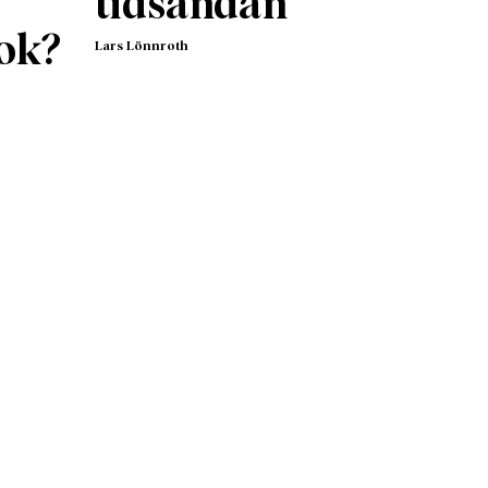
tidsandan
en
rkar
ok?
Lars Lönnroth
ch
ch nya
stag,
en
som har
kap
nisk
rts
 sig till
t
sbyte;