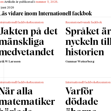
Liberalism
gen:
Artikeln är publicerad i
nummer 5, 2026
.
Adrian Wooldridge
Penguin (2026)
8 juni 2026
Läs vidare inom Internationell fackbok
m ökat välstånd till följd av globaliseringen har visserl
nternationell fackbok
Recension
Recension
Svensk fackbok
ts, men samtidigt har stora skaror kommit på efterkälk
Jakten på det
Språket ä
rn har hela världen för sina fötter. Barnen som knappt l
olan blir allt fler.
mänskliga
nyckeln til
erala marknadsekonomin har tillåtit techföretagen att 
medvetandet
historien
r människors tillvaro på ett sätt som ingen kunnat för
bara något årtionde sedan. De sätter i hög grad spelregl
Erik W Larsson
Gunnar Wetterberg
ntliga samtalet och kan frambringa ilska och polariser
t omärkligt justera sina algoritmer. Människor kan få 
frihet beskuren från en dag till en annan, avstängda fr
nternationell fackbok
Recension
Internationell fackbok
Recension
rmar där det huvudsakliga meningsutbytet sker.
När alla
Varför
ar flyttat från folket till överstatliga institutioner. EU 
te exemplet: ett enormt maskineri, byggt för att främja 
matematiker
dödade
men i stora delar utom räckhåll för folkligt ansvarsutk