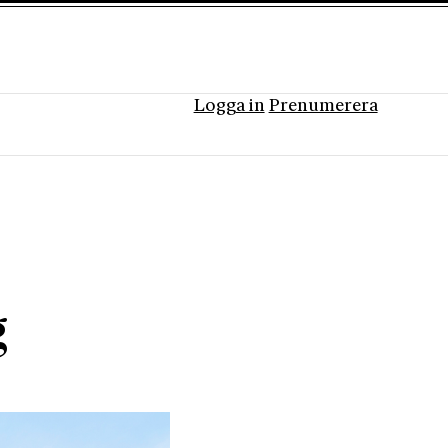
Logga in
Prenumerera
g