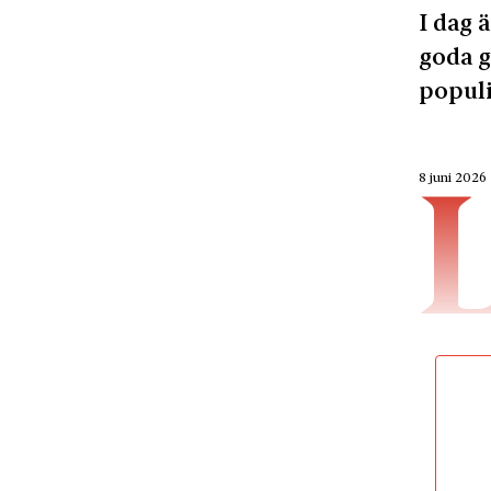
I dag 
goda g
populi
8 juni 2026
tillbaka
nya bo
I dag är
den inte
oss med