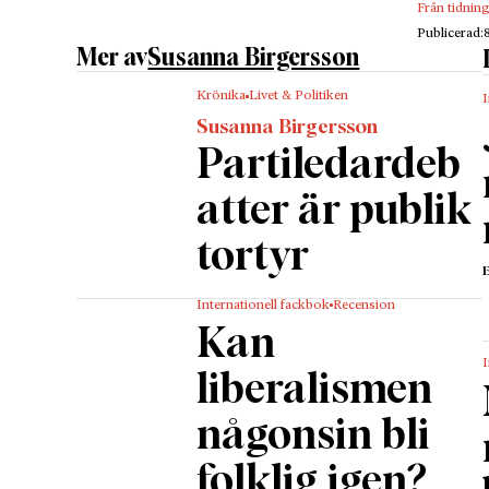
Från tidnin
Publicerad:
Mer av
Susanna Birgersson
Löftet o
Krönika
Livet & Politiken
I
uppfyll
Susanna Birgersson
rikas ba
Partiledardeb
läsa i sk
Den lib
atter är publik
makt öve
tortyr
sig för 
det offe
Internationell fackbok
Recension
genom at
Kan
yttrande
I
plattfo
liberalismen
Makten h
någonsin bli
tydligas
värden, 
folklig igen?