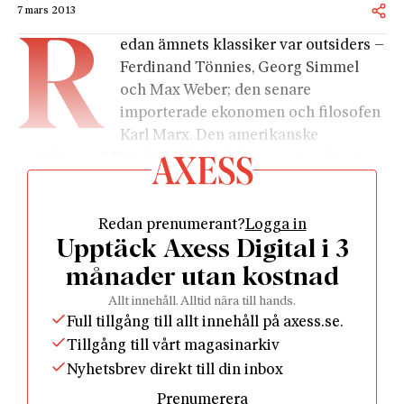
7 mars 2013
R
edan ämnets klassiker var outsiders –
Ferdinand Tönnies, Georg Simmel
och Max Weber; den senare
importerade ekonomen och filosofen
Karl Marx. Den amerikanske
sociologen C Wright Mills kvalificerar sig galant
som både klassiker och outsider. Han har nu ägnats
en studie av Stanley Aronowitz.
Redan prenumerant?
Logga in
Mills föddes 1916, växte upp i medelklassmiljö i
Upptäck Axess Digital i 3
Texas, studerade vid renommerade universitet och
blev småningom professor vid
månader utan kostnad
Columbiauniversitetet i New York. Han författade en
Allt innehåll. Alltid nära till hands.
handfull längre studier, och därtill en stor mängd
Full tillgång till allt innehåll på axess.se.
kortare texter samt diverse politiska essäer. Flera av
Tillgång till vårt magasinarkiv
hans arbeten blev snabbt storsäljare. Enligt en
Nyhetsbrev direkt till din inbox
undersökning bland amerikanska sociologer ett
Prenumerera