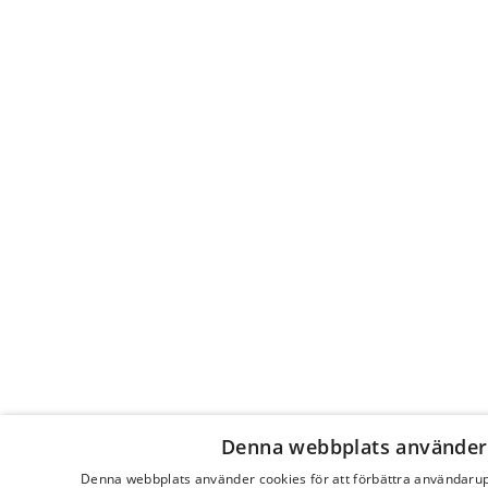
tredjedelar av de amerikaner som just har valt
president menar att framtidens största hot består i
växande klassmotsättningar, ett problem man
annars har sett som något exklusivt europeiskt. Mills
vore mannen att definiera och dramatisera det nya
samhälle som bestäms genom relationen mellan en
emanciperad, iögonfallande elit och ett
oöverskådligt, svällande, vanmäktigt prekariat av
mer eller mindre utslagna i samhällets marginal.
Denna webbplats använder
Denna webbplats använder cookies för att förbättra användaru