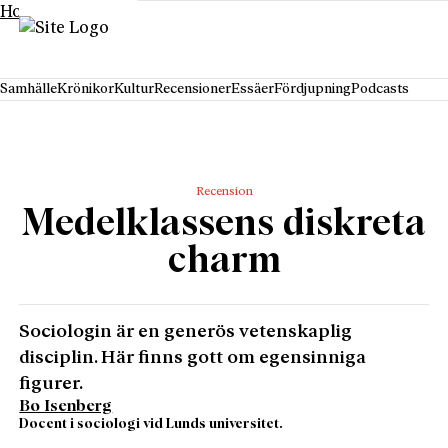
Hoppa till innehåll
Samhälle
Krönikor
Kultur
Recensioner
Essäer
Fördjupning
Podcasts
Recension
Medelklassens diskreta
charm
Sociologin är en generös vetenskaplig
disciplin. Här finns gott om egensinniga
figurer.
Bo Isenberg
Docent i sociologi vid Lunds universitet.