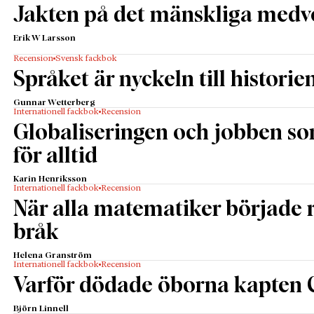
Jakten på det mänskliga medv
Erik W Larsson
Recension
Svensk fackbok
Språket är nyckeln till historie
Gunnar Wetterberg
Internationell fackbok
Recension
Globaliseringen och jobben s
för alltid
Karin Henriksson
Internationell fackbok
Recension
När alla matematiker började
bråk
Helena Granström
Internationell fackbok
Recension
Varför dödade öborna kapten 
Björn Linnell