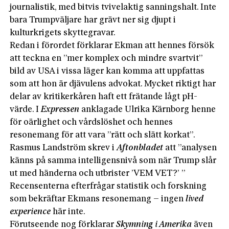
journalistik, med bitvis tvivelaktig sanningshalt. Inte
bara Trumpväljare har grävt ner sig djupt i
kulturkrigets skyttegravar.
Redan i förordet förklarar Ekman att hennes försök
att teckna en ”mer komplex och mindre svartvit”
bild av USA i vissa läger kan komma att uppfattas
som att hon är djävulens advokat. Mycket riktigt har
delar av kritikerkåren haft ett frätande lågt pH-
värde. I
Expressen
anklagade Ulrika Kärnborg henne
för oärlighet och vårdslöshet och hennes
resonemang för att vara ”rätt och slätt korkat”.
Rasmus Landström skrev i
Aftonbladet
att ”analysen
känns på samma intelligens­nivå som när Trump slår
ut med händerna och utbrister ’VEM VET?’ ”
Recensenterna efterfrågar statistik och forskning
som bekräftar Ekmans resonemang – ingen­
lived
experience
här inte.
Förutseende nog förklarar
Skymning i Amerika
även