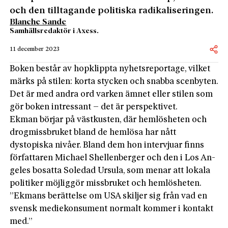
och den tilltagande politiska radikaliseringen.
Blanche Sande
Samhällsredaktör i Axess.
11 december 2023
Boken består av hopklippta nyhetsreportage, vilket
märks på stilen: korta stycken och snabba scenbyten.
Det är med andra ord varken ämnet eller stilen som
gör boken intressant – det är perspektivet.
Ekman börjar på västkusten, där hemlösheten och
drogmissbruket bland de hemlösa har nått
dystopiska nivåer.­ Bland dem hon intervjuar finns
författaren Michael Shellenberger och den i Los An­
geles bosatta Soledad Ursula, som menar att lokala
politiker möjliggör missbruket och hemlösheten.
”Ekmans berättelse om USA skiljer sig från vad en
svensk mediekonsument normalt kommer i kontakt
med.”