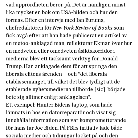
vad upprördheten beror på. Det är nämligen minst
lika mycket en bok om USA-bilden och hur den
formas. Efter en intervju med Ian Buruma,
chefredaktören för
New York Review of Books
som
fick avgå efter att han hade publicerat en artikel av
en metoo-anklagad man, reflekterar Ekman över hur
en medveten eller omedveten åsiktskorridor i
medierna blev ett tacksamt verktyg för Donald
Trump. Han anklagade dem för att springa den
liberala elitens ärenden – och ”det liberala
etablissemanget, till vilket det blev tydligt att de
etablerade nyhetsmedierna tillhörde [sic], började
bete sig alltmer enligt anklagelsen”.
Ett exempel: Hunter Bidens laptop, som hade
lämnats in hos en datorreparatör och visat sig
innehålla information som var komprometterande
för hans far Joe Biden. På FBI:s initiativ lade både
sociala medier och tidningar locket på och den