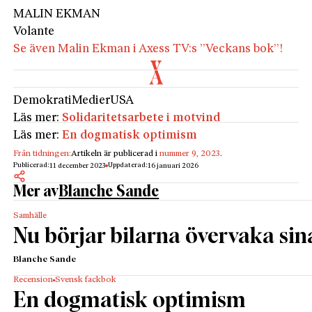
MALIN EKMAN
Volante
Se även Malin Ekman i Axess TV:s ”Veckans bok”!
Demokrati
Medier
USA
Läs mer:
Solidaritetsarbete i motvind
Läs mer:
En dogmatisk optimism
Från tidningen:
Artikeln är publicerad i
nummer 9, 2023
.
Publicerad:
Uppdaterad:
11 december 2023
16 januari 2026
Mer av
Blanche Sande
Samhälle
Nu börjar bilarna övervaka sin
Blanche Sande
Recension
Svensk fackbok
En dogmatisk optimism