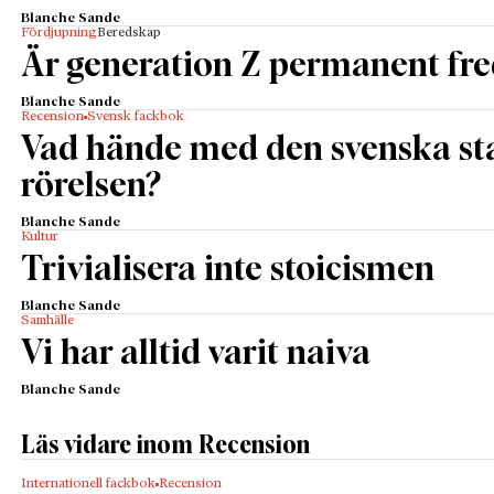
Blanche Sande
Fördjupning
Beredskap
Är generation Z permanent fr
Blanche Sande
Recension
Svensk fackbok
Vad hände med den svenska st
rörelsen?
Blanche Sande
Kultur
Trivialisera inte stoicismen
Blanche Sande
Samhälle
Vi har alltid varit naiva
Blanche Sande
Läs vidare inom Recension
Internationell fackbok
Recension