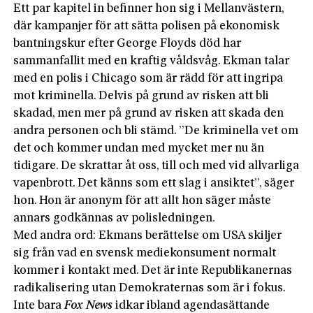
Ett par kapitel in befinner hon sig i Mellanvästern,
där kampanjer för att sätta polisen på ekonomisk
bantningskur efter George Floyds död har
sammanfallit med en kraftig våldsvåg. Ekman talar
med en polis i Chicago som är rädd för att ingripa
mot kriminella. Delvis på grund av risken att bli
skadad, men mer på grund av risken att skada den
andra personen och bli stämd. ”De kriminella vet om
det och kommer undan med mycket mer nu än
tidigare. De skrattar åt oss, till och med vid allvarliga
vapenbrott. Det känns som ett slag i ansiktet”, säger
hon. Hon är an­onym för att allt hon säger måste
annars godkännas av polisledningen.
Med andra ord: Ekmans berättelse om USA skiljer
sig från vad en svensk mediekonsument normalt
kommer i kontakt med. Det är inte Republikanernas
radikalisering utan Demokraternas som är i fokus.
Inte bara
Fox News
idkar ibland agendasättande