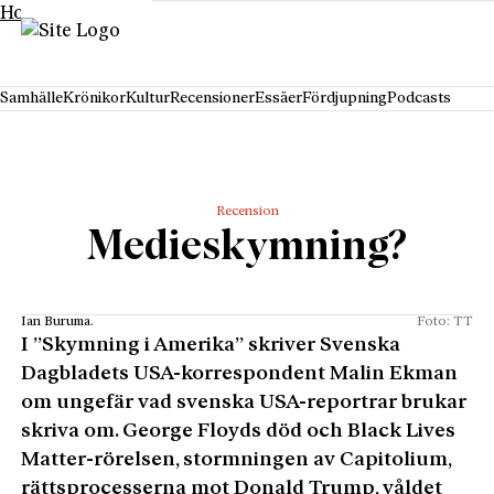
Hoppa till innehåll
Samhälle
Krönikor
Kultur
Recensioner
Essäer
Fördjupning
Podcasts
Recension
Medieskymning?
Ian Buruma.
Foto: TT
I ”Skymning i Amerika” skriver Svenska
Dagbladets USA-korrespondent Malin Ekman
om ungefär vad svenska USA-reportrar brukar
skriva om. George Floyds död och Black Lives
Matter-rörelsen, stormningen av Capitolium,
rättsprocesserna mot Donald Trump, våldet