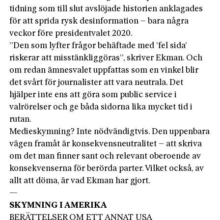
tidning som till slut avslöjade historien anklagades
för att sprida rysk desinformation – bara några
veckor före presidentvalet 2020.
”Den som lyfter frågor behäftade med ’fel sida’
riskerar att misstänkliggöras”, skriver Ekman. Och
om redan ämnes­valet uppfattas som en vinkel blir
det svårt för journalister att vara neutrala. Det
hjälper inte ens att göra som public service i
valrörelser och ge båda sidorna lika mycket tid i
rutan.
Medieskymning? Inte nödvändigtvis. Den uppenbara
vägen framåt är konsekvensneutralitet – att skriva
om det man finner sant och relevant oberoende­ av
konsekvenserna för berörda parter. Vilket också, av
allt att döma, är vad Ekman har gjort.
—
SKYMNING I AMERIKA
BERÄTTELSER OM ETT ANNAT USA