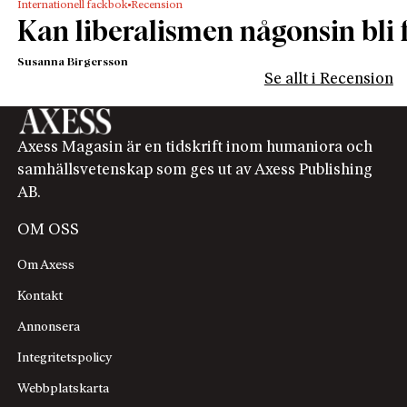
Internationell fackbok
Recension
Kan liberalismen någonsin bli f
Susanna Birgersson
Se allt i Recension
Axess Magasin är en tidskrift inom humaniora och
samhällsvetenskap som ges ut av Axess Publishing
AB.
OM OSS
Om Axess
Kontakt
Annonsera
Integritetspolicy
Webbplatskarta