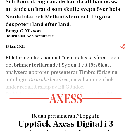
Sidi Bouzid. Föga anade han då att han också
antände en brand som skulle svepa över hela
Nordafrika och Mellanöstern och förgöra
despoter i land efter land.
Bengt G Nilsson
Journalist och författare.
13 juni 2021
Eldstormen fick namnet ”den arabiska våren”, och
det brinner fortfarande i Syrien. I ett försök att
analysera upproren presenterar Timbro förlag nu
antologin
De arabiska såren
, en välkommen bok
under redaktörskap av Eli Göndör.
De bilder som har etsat sig fast allra hårdast från
2011 är scenerna från Tahrirtorget i Kairo. Där
samlades tusentals demonstranter, tältläger växte
Redan prenumerant?
Logga in
upp som en alternativ liten stad befolkad av ilskna
Upptäck Axess Digital i 3
men samtidigt hoppfulla egyptier. De kände att en