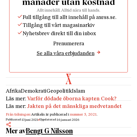
ödesstund var inne. Timme för timme kunde vi tv-
månader utan kostnad
tittare följa dramat och lyssna på rösterna därifrån.
Allt innehåll. Alltid nära till hands.
Det var verkligen en revolution och när president
Full tillgång till allt innehåll på axess.se.
Hosni Mubarak avgick häpnade en hel värld.
Tillgång till vårt magasinarkiv
En intervjuperson frågar retoriskt: ”Varför är vi
Nyhetsbrev direkt till din inbox
araber dömda att välja mellan militärdiktatur och
Prenumerera
islamism?”
Se alla våra erbjudanden
De som intervjuades på tv var mestadels unga
människor. De talade god engelska och var
påverkade av europeiska och amerikanska ideal. Det
var utan tvivel de som störtade tyrannen. För att
skapa en ny regering måste dock revolutionen först
Afrika
Demokrati
Geopolitik
Islam
gå ut på remiss i form av ett parlaments- och
Läs mer:
Varför dödade öborna kapten Cook?
presidentval. Och när hela befolkningen – inte bara
Läs mer:
Jakten på det mänskliga medvetandet
den lilla entusias­tiska gruppen västtillvända
ungdomar på torget – fick välja regering valdes
Från tidningen:
Artikeln är publicerad i
nummer 5, 2021
.
Publicerad:
Uppdaterad:
13 juni 2021
16 januari 2026
Muslimska brödraskapet.
Mer av
Bengt G Nilsson
Sveriges Radios korrespondent Cecilia Uddén