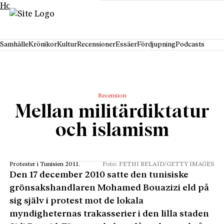
Hoppa till innehåll
Samhälle
Krönikor
Kultur
Recensioner
Essäer
Fördjupning
Podcasts
Recension
Mellan militärdiktatur
och islamism
Protester i Tunisien 2011.
Foto: FETHI BELAID/GETTY IMAGES
Den 17 december 2010 satte den tunisiske
grönsakshandlaren Mohamed Bouazizi eld på
sig själv i protest mot de lokala
myndigheternas trakasserier i den lilla staden