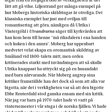
utgår från en förljugen bild av verkligheten är det
lätt att gå vilse. Liljestrand ger många exempel på
hur Mobergs historiska skildringar är otroliga. Det
klassiska exemplet har just med oviljan till
romantisering att göra, nämligen då Ulrika i
Västergöhl i
Utvandrarna
säger till kyrkvärden att
han kom hem till henne ”mä riksdalern i ena handen
och kuken i den annra”. Moberg har uppenbart
medvetet velat skapa en oromantisk skildring av
Småland vid 1800-talets mitt, men orden
kritiserades starkt med invändningen att så skulle
Ulrika knappast ha uttryckt sig på en husandakt
med barn närvarande. När Moberg angrep sina
kritiker framställde han det dock så som att alla var
bigotta, när det i verkligheten var så att den bigotte
Ebbe Reuterdahl stod ganska ensam med sin kritik.
När jag var barn på 1970-talet hade vi varit på
vintersemester i vår stuga i de norska fjällen. Vi hade