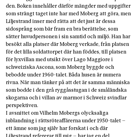
den. Boken innehåller därför mängder med uppgifter
som strängt taget inte har med Moberg att göra, men
Liljestrand inser med rätta att det just är dessa
sidosprång som bär fram en bra berättelse, som
sätter huvudpersonen i sin samtid och miljö. Han har
besökt alla platser där Moberg verkade, från platsen
för det lilla soldattorpet där han föddes, till platsen
för lyxvillan med utsikt över Lago Maggiore i
schweiziska Ascona, som Moberg byggde och
bebodde under 1960-talet. Båda husen är numera
rivna. När man tänker på att det är samma människa
som bodde i den grå ryggåsstugan i de småländska
skogarna och i villan av marmor i Schweiz svindlar
perspektiven.
I avsnittet om Vilhelm Mobergs olycksaliga
inblandning i rättsröteaffärerna under 1950-talet –
ett ämne som jag själv har forskat i och där
Liljestrand refererar till mig – har jag en del