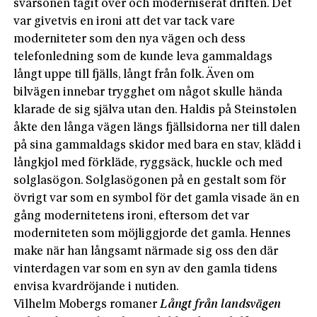
svärsonen tagit över och moderniserat driften. Det
var givetvis en ironi att det var tack vare
moderniteter som den nya vägen och dess
telefonledning som de kunde leva gammaldags
långt uppe till fjälls, långt från folk. Även om
bilvägen innebar trygghet om något skulle hända
klarade de sig själva utan den. Haldis på Steinstølen
åkte den långa vägen längs fjällsidorna ner till dalen
på sina gammaldags skidor med bara en stav, klädd i
långkjol med förkläde, ryggsäck, huckle och med
solglasögon. Solglasögonen på en gestalt som för
övrigt var som en symbol för det gamla visade än en
gång modernitetens ironi, eftersom det var
moderniteten som möjliggjorde det gamla. Hennes
make när han långsamt närmade sig oss den där
vinterdagen var som en syn av den gamla tidens
envisa kvardröjande i nutiden.
Vilhelm Mobergs romaner
Långt från landsvägen