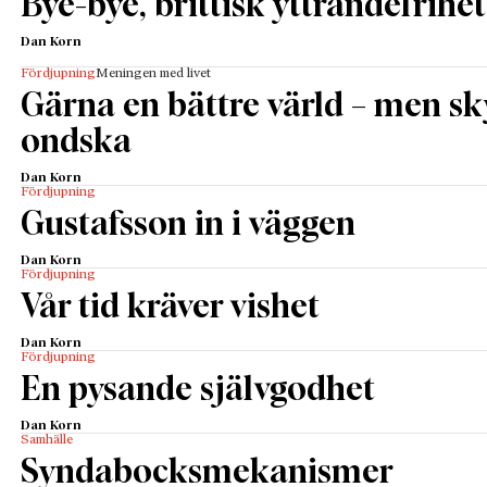
Bye-bye, brittisk yttrandefrihet
Dan Korn
Fördjupning
Meningen med livet
Gärna en bättre värld – men s
ondska
Dan Korn
Fördjupning
Gustafsson in i väggen
Dan Korn
Fördjupning
Vår tid kräver vishet
Dan Korn
Fördjupning
En pysande självgodhet
Dan Korn
Samhälle
Syndabocksmekanismer