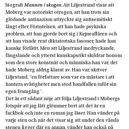
biografi
Mannen i skogen
. Att Liljestrand visar att
Moberg var notoriskt otrogen, att han trots sin
glödande antinazism uttryckte sig antisemitiskt
långt efter Förintelsen, att han hade psykiska
problem, att han gjorde bort sig i Kejneaffären och
att han visade rent diktatoriska fasoner, hade han
kanske förlåtit. Men att Liljestrand medryckande,
fängslande och ytterst kunskapsrikt skildrar honom
som den store konstnär och människa han var, det
hade Moberg aldrig klarat av. Han var, skriver
Liljestand, ”en författare som var en mästare i att
hantera svårigheter men stod handfallen inför sin
egen framgång”.
Det är ett sådant nöje att följa Liljestrand i Mobergs
fotspår att jag lätt glömmer bort att det är en
fackbok och inte en roman jag läser. Han vänder på
varje sten och när det visar sig att under den vända
stenen ligger där en annan, vänder han också på