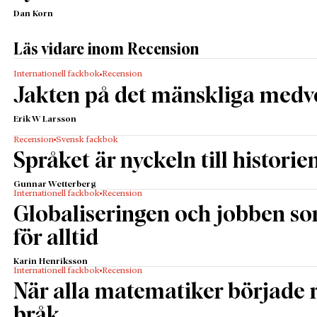
Dan Korn
Läs vidare inom Recension
Internationell fackbok
Recension
Jakten på det mänskliga medv
Erik W Larsson
Recension
Svensk fackbok
Språket är nyckeln till historie
Gunnar Wetterberg
Internationell fackbok
Recension
Globaliseringen och jobben s
för alltid
Karin Henriksson
Internationell fackbok
Recension
När alla matematiker började
bråk