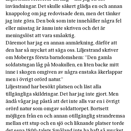
invändningar. Det skulle säkert glädja en och annan
knappolog om jag redovisade dem, men det tänker
jag inte göra. Den bok som inte innehåller några fel
eller misstag är ännu inte skriven och det är
meningslöst att vara småaktig.
Däremot har jag en annan anmärkning, därför att
den har så mycket att säga oss. Liljestrand skriver
om Mobergs första barndomshem: ”Den gamla
soldatstugan låg på Moakullen, en liten backe mitt
inne i skogen omgiven av några enstaka åkerlappar
men i övrigt orörd natur.”
Liljestrand har besökt platsen och läst alla
tillgängliga skildringar. Det har jag inte gjort. Men
ändå vågar jag påstå att det inte alls var en i övrigt
orörd natur som omgav soldattorpet. Bortsett
möjligen från en och annan otillgänglig strandremsa
mellan ett stup och en sjö och liknande platser torde
det sena 1800-talets Småland inte ha haft så mycket