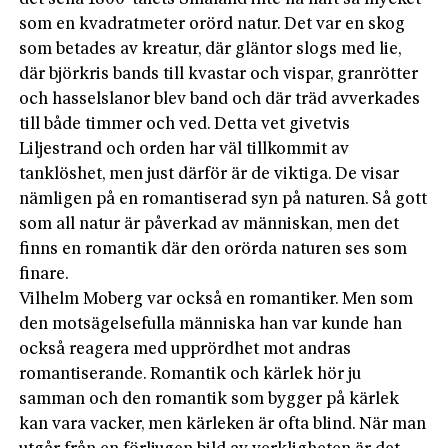
som en kvadratmeter orörd natur. Det var en skog
som betades av kreatur, där gläntor slogs med lie,
där björkris bands till kvastar och vispar, granrötter
och hasselslanor blev band och där träd avverkades
till både timmer och ved. Detta vet givetvis
Liljestrand och orden har väl tillkommit av
tanklöshet, men just därför är de viktiga. De visar
nämligen på en romantiserad syn på naturen. Så gott
som all natur är påverkad av människan, men det
finns en romantik där den orörda naturen ses som
finare.
Vilhelm Moberg var också en romantiker. Men som
den motsägelsefulla människa han var kunde han
också reagera med upprördhet mot andras
romantiserande. Romantik och kärlek hör ju
samman och den romantik som bygger på kärlek
kan vara vacker, men kärleken är ofta blind. När man