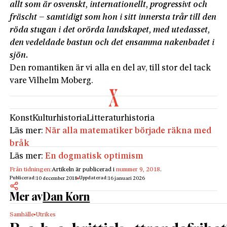
allt som är osvenskt, internationellt, progressivt och
fräscht – samtidigt som hon i sitt innersta trår till den
röda stugan i det orörda landskapet, med utedasset,
den vedeldade bastun och det ensamma nakenbadet i
sjön.
Den romantiken är vi alla en del av, till stor del tack
vare Vilhelm Moberg.
Konst
Kulturhistoria
Litteraturhistoria
Läs mer:
När alla matematiker började räkna med
bråk
Läs mer:
En dogmatisk optimism
Från tidningen:
Artikeln är publicerad i
nummer 9, 2018
.
Publicerad:
Uppdaterad:
10 december 2018
16 januari 2026
Mer av
Dan Korn
Samhälle
Utrikes