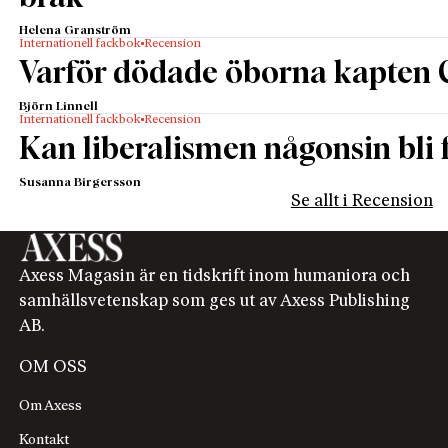
Helena Granström
Internationell fackbok
Recension
Varför dödade öborna kapten 
Björn Linnell
Internationell fackbok
Recension
Kan liberalismen någonsin bli f
Susanna Birgersson
Se allt i Recension
Axess Magasin är en tidskrift inom humaniora och
samhällsvetenskap som ges ut av Axess Publishing
AB.
OM OSS
Om Axess
Kontakt