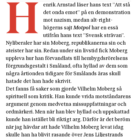
H
enrik Arnstad läser hans text ”Att stå
det onda emot” på en demonstration
mot nazism, medan alt-right-
högerns sajt
Motpol
har en essä
utifrån hans text ”Svensk strävan”.
Nyliberaler har sin Moberg, republikanerna sin och
ateister har sin. Redan under sin livstid fick Moberg
uppleva hur han förvandlats till hembygdsrörelsens
förgrundsgestalt i Småland, ofta hyllad av dem som
några årtionden tidigare för Smålands äras skull
hatade det han hade skrivit.
Det fanns få saker som gjorde Vilhelm Moberg så
spirituell som kritik. Han kunde vrida motståndarens
argument genom medvetna missuppfattningar och
ordmärkeri. Men när han blev hyllad och uppskattad
kunde han istället bli riktigt arg. Därför är det beröm
när jag hävdar att hade Vilhelm Moberg levat idag
skulle han ha blivit rasande över Jens Liljestrands