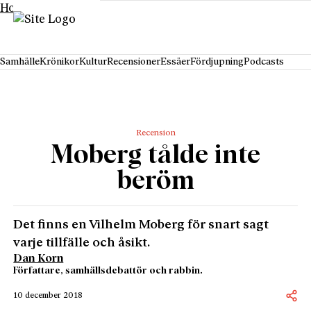
Hoppa till innehåll
Samhälle
Krönikor
Kultur
Recensioner
Essäer
Fördjupning
Podcasts
Recension
Moberg tålde inte
beröm
Det finns en Vilhelm Moberg för snart sagt
varje tillfälle och åsikt.
Dan Korn
Författare, samhällsdebattör och rabbin.
10 december 2018