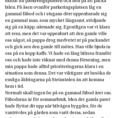
skidat till parkeringsplatsen och höll på att packa
bilen. På åsen ovanför parkeringsplatsen låg en
gammal fäbod och i stugans dörr uppenbarade sig
en gammal man, som mycket långsamt, stödjande
sig på en käpp, närmade sig. Egentligen var vi klara
att resa, men det var uppenbart att den gamle ville
oss något, så pappa drog medvetet ut på packandet
och gick sen den gamle till mötes. Han ville bjuda in
oss på en kopp kaffe. Vi hade en lång bilresa framför
oss och hade inte räknat med denna försening, men
min pappa hade alltid prioriteringarna klara i en
situation som denna. Det var viktigare att besöka de
ensliga åldringarna på Steinstølen än att komma
hem i tid.
Normalt skall ingen bo på en gammal fäbod året om.
Fäbodarna är för sommarbruk. Men det gamla paret
hade flyttat dit upp när bilvägen byggdes, för de
vantrivdes på gården som varit deras, sedan