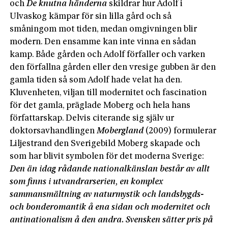
och
De knutna händerna
skildrar hur Adolf i
Ulvaskog kämpar för sin lilla gård och så
småningom mot tiden, medan omgivningen blir
modern. Den ensamme kan inte vinna en sådan
kamp. Både gården och Adolf förfaller och varken
den förfallna gården eller den vresige gubben är den
gamla tiden så som Adolf hade velat ha den.
Kluvenheten, viljan till modernitet och fascination
för det gamla, präglade Moberg och hela hans
författarskap. Delvis citerande sig själv ur
doktorsavhandlingen
Mobergland
(2009) formulerar
Liljestrand den Sverigebild Moberg skapade och
som har blivit symbolen för det moderna Sverige:
Den än idag rådande nationalkänslan består av allt
som finns i utvandrarserien, en komplex
sammansmältning av naturmystik och landsbygds-
och bonderomantik å ena sidan och modernitet och
antinationalism å den andra. Svensken sätter pris på