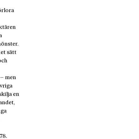
örlora
aktären
a
mönster.
et sätt
och
t – men
vriga
kilja en
andet,
iga
a
78.