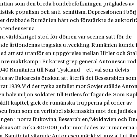
gentian som den breda bondebefolkningen präglades av
listisk populism och anti-semitism. Depressionen i börj
let drabbade Rumänien hårt och förstärkte de auktorit
ka tendenserna.
a världskriget stod för dörren var scenen satt för de
e årtiondenas tragiska utveckling. Rumänien kunde 
d att stå utanför en uppgörelse mellan Hitler och Stali
 inre maktkamp i Bukarest grep general Antonescu rod
940 Rumänien till Nazi-Tyskland – ett val som delvis
des av Bukarests önskan att återfå det Bessarabien som
at 1939. Vid det tyska anfallet mot Sovjet ställde Anto
n halv miljon soldater till Hitlers förfogande. Som Kapl
rskilt kapitel, gick de rumänska trupperna på order av
cu fram som en veritabel slaktmaskin mot den judiska
ingen i norra Bukovina, Bessarabien/Moldavien och Dne
äknas att cirka 300 000 judar mördades av rumänerna i
. Samtidigt vägrade Antonescu märkligt nog att utläm