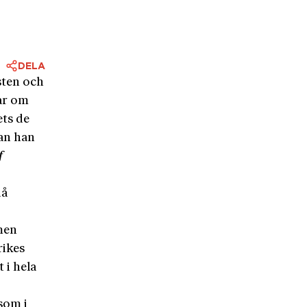
DELA
sten och
lar om
ets de
dan han
f
då
 men
rikes
 i hela
som i