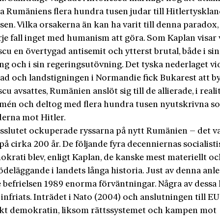
a Rumäniens flera hundra tusen judar till Hitlertyskla
sen. Vilka orsakerna än kan ha varit till denna paradox
rje fall inget med humanism att göra. Som Kaplan visar 
u en övertygad antisemit och ytterst brutal, både i sin
ng och i sin regeringsutövning. Det tyska nederlaget vi
ad och landstigningen i Normandie fick Bukarest att byt
u avsattes, Rumänien anslöt sig till de allierade, i realit
mén och deltog med flera hundra tusen nyutskrivna sol
derna mot Hitler.
gsslutet ockuperade ryssarna på nytt Rumänien – det va
å cirka 200 år. De följande fyra decenniernas socialist
krati blev, enligt Kaplan, de kanske mest materiellt oc
ödeläggande i landets långa historia. Just av denna anl
 befrielsen 1989 enorma förväntningar. Några av dessa 
 infriats. Inträdet i Nato (2004) och anslutningen till E
rkt demokratin, liksom rättssystemet och kampen mot