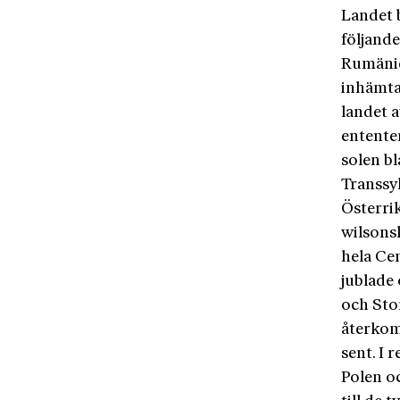
Landet b
följand
Rumänie
inhämta
landet a
ententen
solen b
Transsy
Österri
wilsons
hela Ce
jublade
och Sto
återkom
sent. I
Polen o