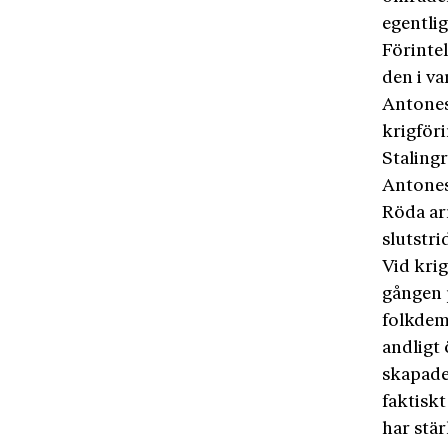
egentlig
Förintel
den i va
Antonesc
krigföri
Stalingr
Antonesc
Röda ar
slutstri
Vid kri
gången p
folkdemo
andligt 
skapade
faktiskt
har stä