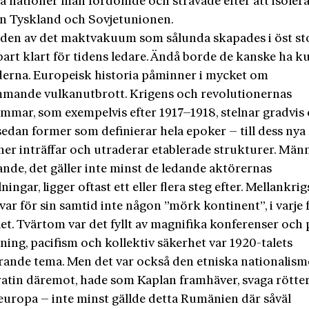
två nationer man fördömde och strävade efter att isolera
n Tyskland och Sovjetunionen.
den av det maktvakuum som sålunda skapades i öst st
art klart för tidens ledare. Ändå borde de kanske ha k
jderna. Europeisk historia påminner i mycket om
mande vulkanutbrott. Krigens och revolutionernas
ömmar, som exempelvis efter 1917–1918, stelnar gradvis
edan former som definierar hela epoker – till dess nya
ner inträffar och utraderar etablerade strukturer. Män
nde, det gäller inte minst de ledande aktörernas
lningar, ligger oftast ett eller flera steg efter. Mellankri
ar för sin samtid inte någon ”mörk kontinent”, i varje f
et. Tvärtom var det fyllt av magnifika konferenser och 
ing, pacifism och kollektiv säkerhet var 1920-talets
ande tema. Men det var också den etniska nationalism
tin däremot, hade som Kaplan framhäver, svaga rötter
europa – inte minst gällde detta Rumänien där såväl