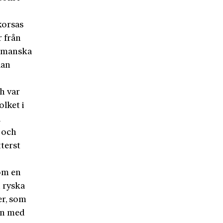
korsas
r från
osmanska
lan
h var
olket i
a
 och
terst
som en
 ryska
er, som
en med