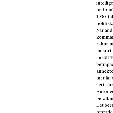
intelli
nationa
1930-ta
politis
När andr
kommand
räkna me
en kort
anslöt 1
betinga
annekter
mer än e
i ett sä
Antones
befolkn
Det ber
områden