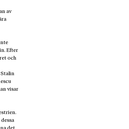
an av
ära
inte
n. Efter
ret och
 Stalin
nescu
an visar
strien.
 dessa
na det