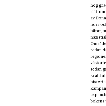
hög gra
slättom
av Dona
norr oc
härar, 
nazistis
Området 
redan då
regione
västori
sedan g
kraftfu
historie
kämpand
expansi
bokens 