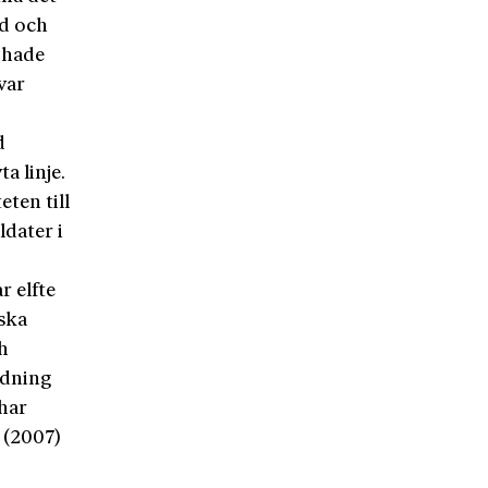
nd och
, hade
var
d
a linje.
eten till
dater i
r elfte
iska
h
edning
har
U (2007)