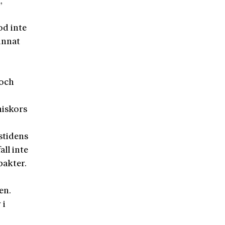
,
od inte
unnat
 och
niskors
gstidens
all inte
pakter.
en.
 i