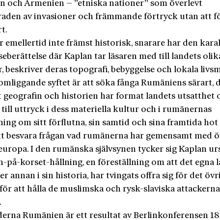
n och Armenien – ”etniska nationer” som överlevt
aden av invasioner och främmande förtryck utan att f
rt.
 emellertid inte främst historisk, snarare har den kar
seberättelse där Kaplan tar läsaren med till landets olik
, beskriver deras topografi, bebyggelse och lokala livs
mliggande syftet är att söka fånga Rumäniens särart, d
t geografin och historien har format landets utsatthet 
ill uttryck i dess materiella kultur och i rumänernas
ing om sitt förflutna, sin samtid och sina framtida ho
tt besvara frågan vad rumänerna har gemensamt med ö
uropa. I den rumänska självsynen tycker sig Kaplan urs
n-på-korset-hållning, en föreställning om att det egna l
er annan i sin historia, har tvingats offra sig för det övr
för att hålla de muslimska och rysk-slaviska attackern
.
erna Rumänien är ett resultat av Berlinkonferensen 18