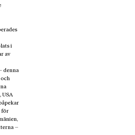
e
perades
ats i
r av
 – denna
 och
rna
a, USA
 påpekar
 för
mänien,
aterna –