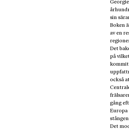
Georgie
århundr
sin sära
Boken är
av en re
regioner
Det bako
på vilke
kommit t
uppfattn
också a
Centrale
frälsare
gång eft
Europa 
stången
Det mod