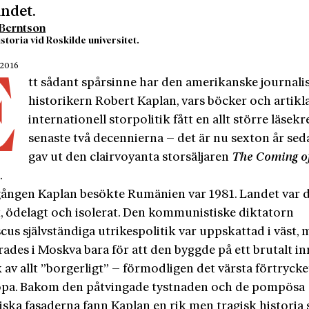
ndet.
 Berntson
istoria vid Roskilde universitet.
 2016
E
tt sådant spårsinne har den amerikanske journali
historikern Robert Kaplan, vars böcker och artik
internationell storpolitik fått en allt större läsekr
senaste två decennierna – det är nu sexton år se
gav ut den clairvoyanta storsäljaren
The Coming o
y
.
gången Kaplan besökte Rumänien var 1981. Landet var 
, ödelagt och isolerat. Den kommunistiske diktatorn
us självständiga utrikespolitik var uppskattad i väst,
ades i Moskva bara för att den byggde på ett brutalt in
 av allt ”borgerligt” – förmodligen det värsta förtrycket
pa. Bakom den påtvingade tystnaden och de pompösa
tiska fasaderna fann Kaplan en rik men tragisk historia 