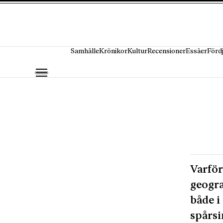
Hoppa till innehåll
Samhälle
Krönikor
Kultur
Recensioner
Essäer
Förd
Varför
geogra
både i
spårsi