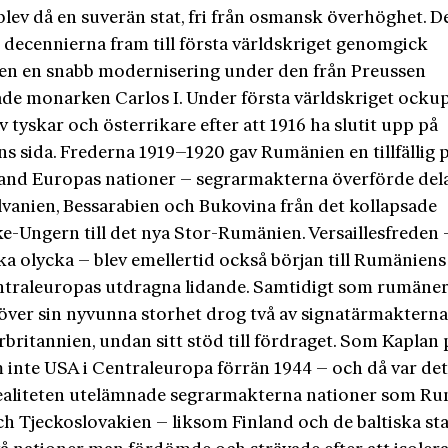
lev då en suverän stat, fri från osmansk överhöghet. D
e decennierna fram till första världskriget genomgick
n en snabb modernisering under den från Preussen
de monarken Carlos I. Under första världskriget ocku
v tyskar och österrikare efter att 1916 ha slutit upp på
s sida. Frederna 1919–1920 gav Rumänien en tillfällig pl
land Europas nationer – segrarmakterna överförde dela
lvanien, Bessarabien och Bukovina från det kollapsade
ke-Ungern till det nya Stor-Rumänien. Versaillesfreden
ka olycka – blev emellertid också början till Rumäniens
ntraleuropas utdragna lidande. Samtidigt som rumäne
 över sin nyvunna storhet drog två av signatärmaktern
rbritannien, undan sitt stöd till fördraget. Som Kaplan
 inte USA i Centraleuropa förrän 1944 – och då var det
 realiteten utelämnade segrarmakterna nationer som Ru
ch Tjeckoslovakien – liksom Finland och de baltiska st