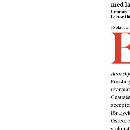
med la
Lennart
Lektor i h
10 oktober
Anarch
Första 
utarmat
Ceausesc
accepter
förtryck
Östeuro
stalinis