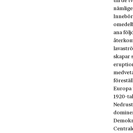
till de 
nämlige
Innebör
omedelb
ana föl
återkom
lavastr
skapar s
eruptio
medveta
förestäl
Europa v
1920-tal
Nedrustn
dominer
Demokra
Central