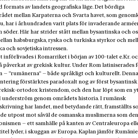
d formats av landets geografiska läge. Det bördiga
rådet mellan Karpaterna och Svarta havet, som genom
u, har i århundraden varit plats för invaderande armée
h söder. Här har strider stått mellan bysantinska och 
mellan habsburgska, ryska och turkiska styrkor och mel
ka och sovjetiska intressen.
införlivades i Romarriket i början av 100-talet e.Kr. oc
 påverkat av grekisk kultur. Under Rom latiniserades f
n – ”rumänerna” – både språkligt och kulturellt. Denn
entering förstärktes paradoxalt nog av först bysantinsk
rekisk-ortodox kristendom, och den har löpt som en yt
ll underström genom områdets historia. I rumänsk
skrivning har landet, med betydande rätt, framställts 
e utpost mot såväl de osmanska muslimerna som den
onismen – ett samhälle på kanten av Centraleuropa ell
titel lyder, i skuggan av Europa. Kaplan jämför Rumäni