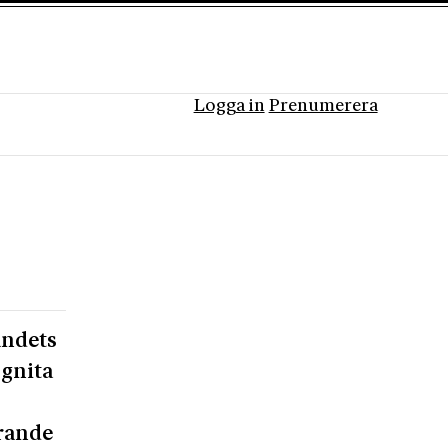
Logga in
Prenumerera
andets
ognita
erande