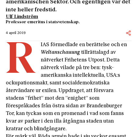
amerikanischen Sektor. Och egentligen var det
inte heller fredstid.
Ulf Lindström
Professor emeritus i statsvetenskap.
4 april 2019
R
IAS förmedlade en berättelse och en
Weltanschauung
tillrättalagd av
nätverket Frihetens Utpost. Detta
nätverk vilade på tre ben: tysk-
amerikanska intellektuella, USA:s
ockupationsmakt, samt socialdemokratiska
återvändare ur exilen. Uppdraget, att försvara
stadens ”frihet” mot den ”enighet” som
förespråkades från östra sidan av Brandenburger
Tor, kan tyckas som en promenad i vad som fanns
kvar av parker i den illa åtgångna staden utan
kratrar och blindgångare.
För märk väl, Röda armén hade i sju veckor ensamt