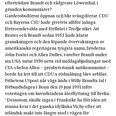
efterträdare Brandt och rådgivare Löwenthal, i
grunden kommunister?
Garderobsdörrar öppnas och blir svängdörrar. CDU
och Bayerns CSU hade givetvis alltför många
förtroendevalda med förflutet i Tredje riket. Att
Reuter och Brandt sedan 1953 hade klarat
granskningen och den löpande övervakningen av
amerikanska regeringens tyngsta namn, bröderna
John Foster och Allen Dulles, varefter Brandt under
sin USA-turné 1959 setts vid middagsbjudningar med
CIA-chefen Allen – presbyteriansk antikommunist –
borde ha lett till att CDU:s rödmålning blev avblåst.
Frihetens Utpost når vägs ände i Willy Brandts tal i
förbundsdagen i Bonn den 19 juni 1991 inför
voteringen om huvudstadens återflyttning till Berlin:
”Dessutom, skulle ingen i Frankrike ha fått idén att
stanna kvar i det ganska idylliska Vichy efter att
utländsk makt inte längre stod i vägen för