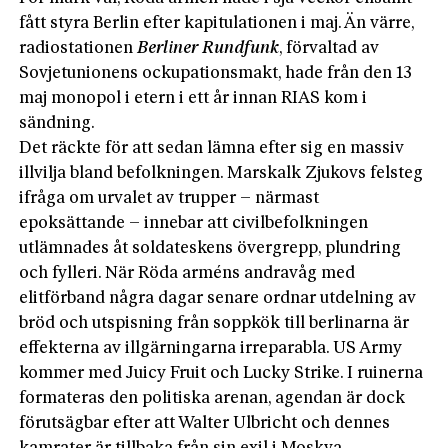
fått styra Berlin efter kapitulationen i maj. Än värre,
radiostationen
Berliner Rundfunk
, förvaltad av
Sovjetunionens ockupationsmakt, hade från den 13
maj monopol i etern i ett år innan RIAS kom i
sändning.
Det räckte för att sedan lämna efter sig en massiv
illvilja bland befolkningen. Marskalk Zjukovs felsteg
ifråga om urvalet av trupper – närmast
epoksättande – innebar att civilbefolkningen
utlämnades åt soldateskens övergrepp, plundring
och fylleri. När Röda arméns andravåg med
elitförband några dagar senare ordnar utdelning av
bröd och utspisning från soppkök till berlinarna är
effekterna av illgärningarna irreparabla. US Army
kommer med Juicy Fruit och Lucky Strike. I ruinerna
formateras den politiska arenan, agendan är dock
förutsägbar efter att Walter Ulbricht och dennes