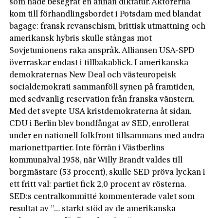
som hade besegrat en annan diktatur. Aktörerna
kom till förhandlingsbordet i Potsdam med blandat
bagage: fransk revanschism, brittisk utmattning och
amerikansk hybris skulle stångas mot
Sovjetunionens raka anspråk. Alliansen USA-SPD
överraskar endast i tillbakablick. I amerikanska
demokraternas New Deal och västeuropeisk
socialdemokrati sammanföll synen på framtiden,
med sedvanlig reservation från franska vänstern.
Med det svepte USA kristdemokraterna åt sidan.
CDU i Berlin blev bondfångat av SED, enrollerat
under en nationell folkfront tillsammans med andra
marionettpartier. Inte förrän i Västberlins
kommunalval 1958, när Willy Brandt valdes till
borgmästare (53 procent), skulle SED pröva lyckan i
ett fritt val: partiet fick 2,0 procent av rösterna.
SED:s centralkommitté kommenterade valet som
resultat av ”… starkt stöd av de amerikanska