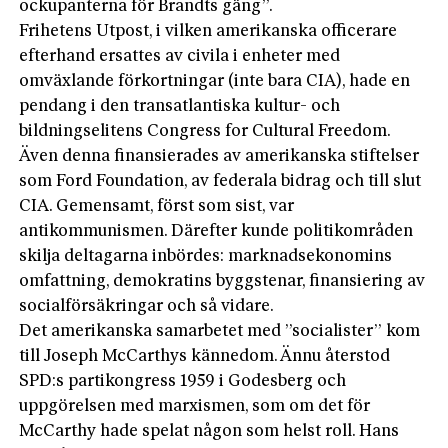
ockupanterna för Brandts gäng”.
Frihetens Utpost, i vilken amerikanska officerare
efterhand ersattes av civila i enheter med
omväxlande förkortningar (inte bara CIA), hade en
pendang i den transatlantiska kultur- och
bildningselitens Congress for Cultural Freedom.
Även denna finansierades av amerikanska stiftelser
som Ford Foundation, av federala bidrag och till slut
CIA. Gemensamt, först som sist, var
antikommunismen. Därefter kunde politikområden
skilja deltagarna inbördes: marknadsekonomins
omfattning, demokratins byggstenar, finansiering av
socialförsäkringar och så vidare.
Det amerikanska samarbetet med ”socialister” kom
till Joseph McCarthys kännedom. Ännu återstod
SPD:s partikongress 1959 i Godesberg och
uppgörelsen med marxismen, som om det för
McCarthy hade spelat någon som helst roll. Hans