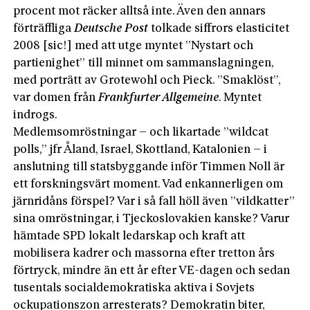
procent mot räcker alltså inte. Även den annars
förträffliga
Deutsche Post
tolkade siffrors elasticitet
2008 [sic!] med att utge myntet ”Nystart och
partienighet” till minnet om sammanslagningen,
med porträtt av Grotewohl och Pieck. ”Smaklöst”,
var domen från
Frankfurter Allgemeine
. Myntet
indrogs.
Medlemsomröstningar – och likartade ”wildcat
polls,” jfr Åland, Israel, Skottland, Katalonien – i
anslutning till statsbyggande inför Timmen Noll är
ett forskningsvärt moment. Vad enkannerligen om
järnridåns förspel? Var i så fall höll även ”vildkatter”
sina omröstningar, i Tjeckoslovakien kanske? Varur
hämtade SPD lokalt ledarskap och kraft att
mobilisera kadrer och massorna efter tretton års
förtryck, mindre än ett år efter VE-dagen och sedan
tusentals socialdemokratiska aktiva i Sovjets
ockupationszon arresterats? Demokratin biter,