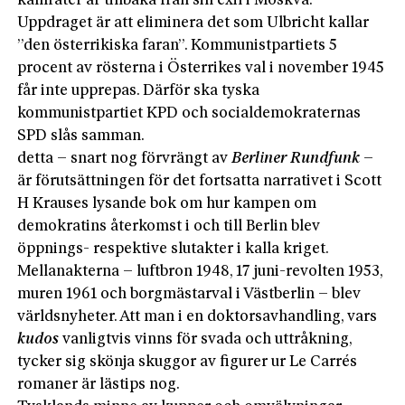
kamrater är tillbaka från sin exil i Moskva.
Uppdraget är att eliminera det som Ulbricht kallar
”den österrikiska faran”. Kommunistpartiets 5
procent av rösterna i Österrikes val i november 1945
får inte upprepas. Därför ska tyska
kommunistpartiet KPD och socialdemokraternas
SPD slås samman.
detta – snart nog förvrängt av
Berliner Rundfunk
–
är förutsättningen för det fortsatta narrativet i Scott
H Krauses lysande bok om hur kampen om
demokratins återkomst i och till Berlin blev
öppnings- respektive slutakter i kalla kriget.
Mellanakterna – luftbron 1948, 17 juni-revolten 1953,
muren 1961 och borgmästarval i Västberlin – blev
världsnyheter. Att man i en doktorsavhandling, vars
kudos
vanligtvis vinns för svada och uttråkning,
tycker sig skönja skuggor av figurer ur Le Carrés
romaner är lästips nog.