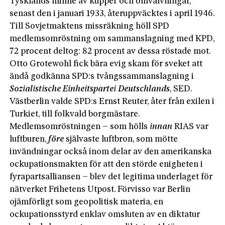
Tysklands minne av kupper och omvälvningar,
senast den i januari 1933, återuppväcktes i april 1946.
Till Sovjetmaktens missräkning höll SPD
medlemsomröstning om sammanslagning med KPD,
72 procent deltog: 82 procent av dessa röstade mot.
Otto Grotewohl fick bära evig skam för sveket att
ändå godkänna SPD:s tvångssammanslagning i
Sozialistische Einheitspartei Deutschlands
, SED.
Västberlin valde SPD:s Ernst Reuter, åter från exilen i
Turkiet, till folkvald borgmästare.
Medlemsomröstningen – som hölls
innan
RIAS var
luftburen,
före
självaste luftbron, som mötte
invändningar också inom delar av den amerikanska
ockupationsmakten för att den störde enigheten i
fyrapartsalliansen – blev det legitima underlaget för
nätverket Frihetens Utpost. Förvisso var Berlin
ojämförligt som geopolitisk materia, en
ockupationsstyrd enklav omsluten av en diktatur