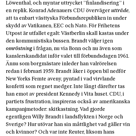
Löwenthal, och myntar uttrycket ”finlandisering” i
en replik. Konrad Adenauers CDU överväger
utträde
,
att ta enbart västtyska Förbundsrepubliken in under
skydd av Vatikanen, EEC och Nato. För Frihetens
Utpost är utfallet egalt: Västberlin skall kastas under
den kommunistiska bussen. Brandt väljer igen
omröstning
i frågan, nu via Bonn och nu även som
kanslerskandidat inför valet till förbundsdagen 1961.
Ännu som borgmästare inleder han valrörelsen
redan i februari 1959. Brandt åker i öppen bil nedför
New Yorks Femte aveny, pyntad i vad virvlande
konfetti som regnet medger. Inte långt därefter tas
han emot av president Kennedy i Vita huset. CDU, i
partiets frustration, inspireras också av amerikanska
kampanjmetoder: skitkastning. Vad gjorde
egentligen Willy Brandt i landsflykten i Norge och
Sverige? Hur utövar han sin måttlighet vad gäller vin
och kvinnor? Och var inte Reuter, liksom hans