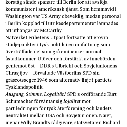
korståg sände spanare till Berlin för att avslöja
kommunister i amerikansk tjänst. Som hemmavid i
Washington var US Army obeveklig, medan personal
i Berlin kopplad till utrikesdepartementet lämnades
att uthängas av McCarthy.
Nätverket Frihetens Utpost fortsatte att erövra
stödjepunkter i tysk politik i en omfattning som
överträffade det som grå eminenser normalt
åstadkommer. Utöver och förstärkt av innebörden
gentemot öst – DDR:s Ulbricht och Sovjetunionens
Chrusjtjov – förvaltade Västberlins SPD sin
gräsrotsseger 1946 som alternativ linje i partiets
Tysklandspolitik.
Ausgang, Stimme, Loyalität?
SPD:s ordförande Kurt
Schumacher förväntar sig
lojalitet
mot
partiledningen för tysk återförening och landets
neutralitet mellan USA och Sovjetunionen. Naivt,
menar Willy Brandts rådgivare, statsvetaren Richard