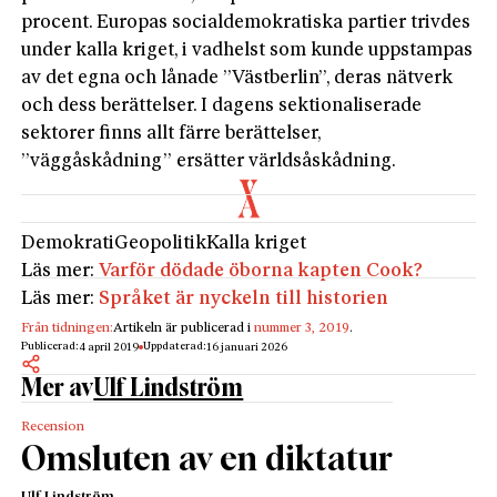
procent. Europas socialdemokratiska partier trivdes
under kalla kriget, i vadhelst som kunde uppstampas
av det egna och lånade ”Västberlin”, deras nätverk
och dess berättelser. I dagens sektionaliserade
sektorer finns allt färre berättelser,
”väggåskådning” ersätter världsåskådning.
Demokrati
Geopolitik
Kalla kriget
Läs mer:
Varför dödade öborna kapten Cook?
Läs mer:
Språket är nyckeln till historien
Från tidningen:
Artikeln är publicerad i
nummer 3, 2019
.
Publicerad:
Uppdaterad:
4 april 2019
16 januari 2026
Mer av
Ulf Lindström
Recension
Omsluten av en diktatur