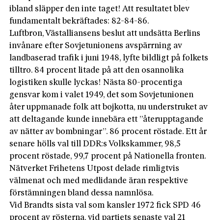
ibland släpper den inte taget! Att resultatet blev
fundamentalt bekräftades: 82-84-86.
Luftbron, Västalliansens beslut att undsätta Berlins
invånare efter Sovjetunionens avspärrning av
landbaserad trafik i juni 1948, lyfte bildligt på folkets
tilltro. 84 procent litade på att den osannolika
logistiken skulle lyckas! Nästa 80-procentiga
gensvar kom i valet 1949, det som Sovjetunionen
åter uppmanade folk att bojkotta, nu understruket av
att deltagande kunde innebära ett ”återupptagande
av nätter av bombningar”. 86 procent röstade. Ett år
senare hölls val till DDR:s Volkskammer, 98,5
procent röstade, 99,7 procent på Nationella fronten.
Nätverket Frihetens Utpost delade rimligtvis
välmenat och med medlidande äran respektive
förstämningen bland dessa namnlösa.
Vid Brandts sista val som kansler 1972 fick SPD 46
procent av rösterna, vid partiets senaste val 21