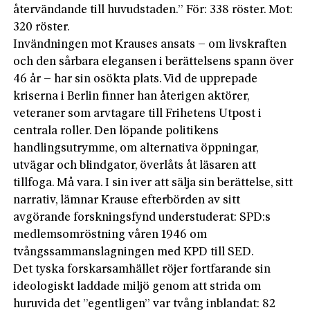
återvändande till huvudstaden.” För: 338 röster. Mot:
320 röster.
Invändningen mot Krauses ansats – om livskraften
och den sårbara elegansen i berättelsens spann över
46 år – har sin osökta plats. Vid de upprepade
kriserna i Berlin finner han återigen aktörer,
veteraner som arvtagare till Frihetens Utpost i
centrala roller. Den löpande politikens
handlingsutrymme, om alternativa öppningar,
utvägar och blindgator, överlåts åt läsaren att
tillfoga. Må vara. I sin iver att sälja sin berättelse, sitt
narrativ, lämnar Krause efterbörden av sitt
avgörande forskningsfynd understuderat: SPD:s
medlemsomröstning våren 1946 om
tvångssammanslagningen med KPD till SED.
Det tyska forskarsamhället röjer fortfarande sin
ideologiskt laddade miljö genom att strida om
huruvida det ”egentligen” var tvång inblandat: 82