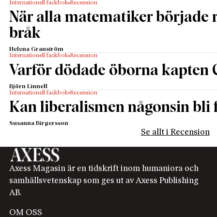
Internationell fackbok
Recension
När alla matematiker började
bråk
Helena Granström
Internationell fackbok
Recension
Varför dödade öborna kapten 
Björn Linnell
Internationell fackbok
Recension
Kan liberalismen någonsin bli f
Susanna Birgersson
Se allt i Recension
Axess Magasin är en tidskrift inom humaniora och
samhällsvetenskap som ges ut av Axess Publishing
AB.
OM OSS