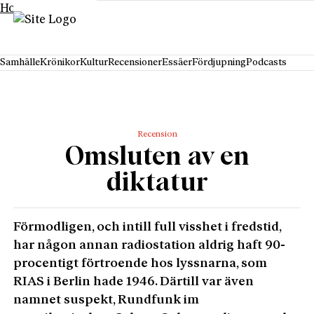
Hoppa till innehåll
Samhälle
Krönikor
Kultur
Recensioner
Essäer
Fördjupning
Podcasts
Recension
Omsluten av en
diktatur
Förmodligen, och intill full visshet i fredstid,
har någon annan radiostation aldrig haft 90-
procentigt förtroende hos lyssnarna, som
RIAS i Berlin hade 1946. Därtill var även
namnet suspekt, Rundfunk im