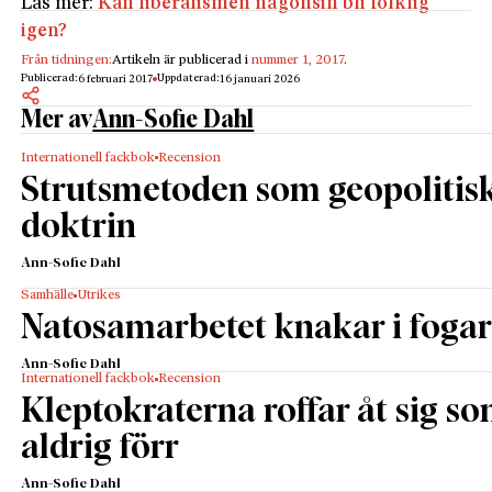
Läs mer:
Kan liberalismen någonsin bli folklig
igen?
Från tidningen:
Artikeln är publicerad i
nummer 1, 2017
.
Publicerad:
Uppdaterad:
6 februari 2017
16 januari 2026
Mer av
Ann-Sofie Dahl
Internationell fackbok
Recension
Strutsmetoden som geopolitis
doktrin
Ann-Sofie Dahl
Samhälle
Utrikes
Natosamarbetet knakar i foga
Ann-Sofie Dahl
Internationell fackbok
Recension
Kleptokraterna roffar åt sig s
aldrig förr
Ann-Sofie Dahl