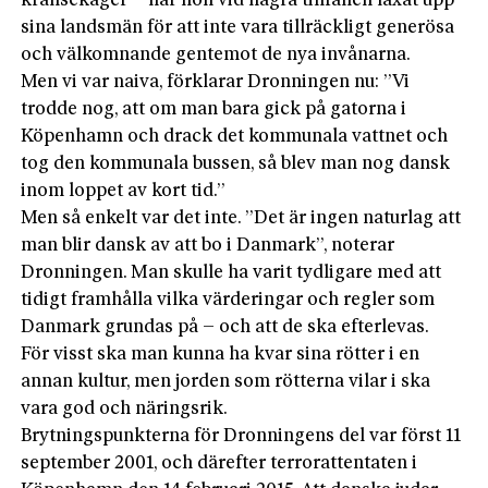
kransekager – har hon vid några tillfällen läxat upp
sina landsmän för att inte vara tillräckligt generösa
och välkomnande gentemot de nya invånarna.
Men vi var naiva, förklarar Dronningen nu: ”Vi
trodde nog, att om man bara gick på gatorna i
Köpenhamn och drack det kommunala vattnet och
tog den kommunala bussen, så blev man nog dansk
inom loppet av kort tid.”
Men så enkelt var det inte. ”Det är ingen naturlag att
man blir dansk av att bo i Danmark”, noterar
Dronningen. Man skulle ha varit tydligare med att
tidigt framhålla vilka värderingar och regler som
Danmark grundas på – och att de ska efterlevas.
För visst ska man kunna ha kvar sina rötter i en
annan kultur, men jorden som rötterna vilar i ska
vara god och näringsrik.
Brytningspunkterna för Dronningens del var först 11
september 2001, och därefter terrorattentaten i