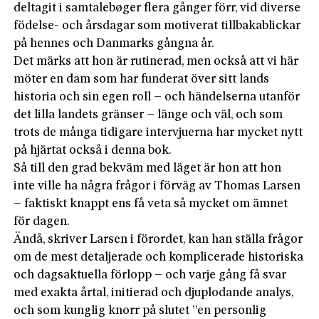
deltagit i samtalebøger flera gånger förr, vid diverse
födelse- och årsdagar som motiverat tillbakablickar
på hennes och Danmarks gångna år.
Det märks att hon är rutinerad, men också att vi här
möter en dam som har funderat över sitt lands
historia och sin egen roll – och händelserna utanför
det lilla landets gränser – länge och väl, och som
trots de många tidigare intervjuerna har mycket nytt
på hjärtat också i denna bok.
Så till den grad bekväm med läget är hon att hon
inte ville ha några frågor i förväg av Thomas Larsen
– faktiskt knappt ens få veta så mycket om ämnet
för dagen.
Ändå, skriver Larsen i förordet, kan han ställa frågor
om de mest detaljerade och komplicerade historiska
och dagsaktuella förlopp – och varje gång få svar
med exakta årtal, initierad och djuplodande analys,
och som kunglig knorr på slutet ”en personlig