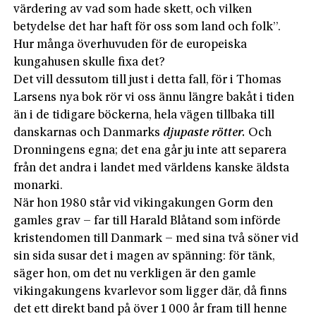
värdering av vad som hade skett, och vilken
betydelse det har haft för oss som land och folk”.
Hur många överhuvuden för de europeiska
kungahusen skulle fixa det?
Det vill dessutom till just i detta fall, för i Thomas
Larsens nya bok rör vi oss ännu längre bakåt i tiden
än i de tidigare böckerna, hela vägen tillbaka till
danskarnas och Danmarks
djupaste rötter.
Och
Dronningens egna; det ena går ju inte att separera
från det andra i landet med världens kanske äldsta
monarki.
När hon 1980 står vid vikingakungen Gorm den
gamles grav – far till Harald Blåtand som införde
kristendomen till Danmark – med sina två söner vid
sin sida susar det i magen av spänning: för tänk,
säger hon, om det nu verkligen är den gamle
vikingakungens kvarlevor som ligger där, då finns
det ett direkt band på över 1 000 år fram till henne