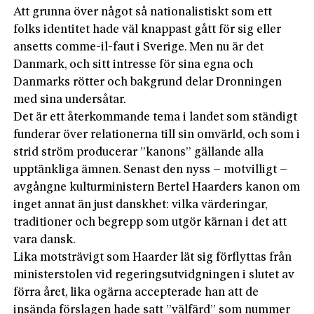
Att grunna över något så nationalistiskt som ett
folks identitet hade väl knappast gått för sig eller
ansetts comme-il-faut i Sverige. Men nu är det
Danmark, och sitt intresse för sina egna och
Danmarks rötter och bakgrund delar Dronningen
med sina undersåtar.
Det är ett återkommande tema i landet som ständigt
funderar över relationerna till sin omvärld, och som i
strid ström producerar ”kanons” gällande alla
upptänkliga ämnen. Senast den nyss – motvilligt –
avgångne kulturministern Bertel Haarders kanon om
inget annat än just danskhet: vilka värderingar,
traditioner och begrepp som utgör kärnan i det att
vara dansk.
Lika motsträvigt som Haarder lät sig förflyttas från
ministerstolen vid regeringsutvidgningen i slutet av
förra året, lika ogärna accepterade han att de
insända förslagen hade satt ”välfärd” som nummer