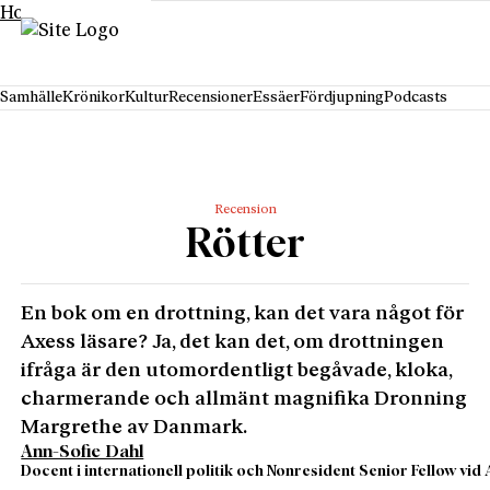
Hoppa till innehåll
Samhälle
Krönikor
Kultur
Recensioner
Essäer
Fördjupning
Podcasts
Recension
Rötter
En bok om en drottning, kan det vara något för
Axess läsare? Ja, det kan det, om drottningen
ifråga är den utomordentligt begåvade, kloka,
charmerande och allmänt magnifika Dronning
Margrethe av Danmark.
Ann-Sofie Dahl
Docent i internationell politik och Nonresident Senior Fellow vid 