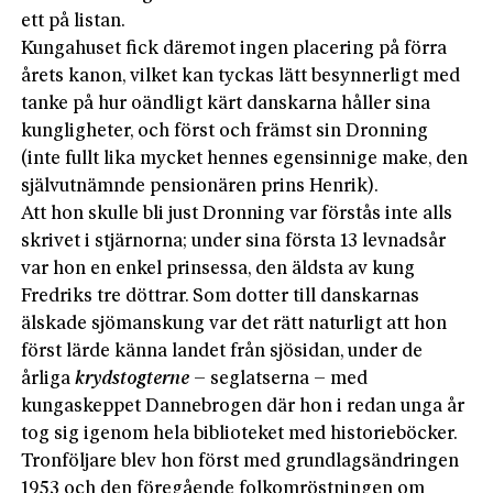
ett på listan.
Kungahuset fick däremot ingen placering på förra
årets kanon, vilket kan tyckas lätt besynnerligt med
tanke på hur oändligt kärt danskarna håller sina
kungligheter, och först och främst sin Dronning
(inte fullt lika mycket hennes egensinnige make, den
självutnämnde pensionären prins Henrik).
Att hon skulle bli just Dronning var förstås inte alls
skrivet i stjärnorna; under sina första 13 levnadsår
var hon en enkel prinsessa, den äldsta av kung
Fredriks tre döttrar. Som dotter till danskarnas
älskade sjömanskung var det rätt naturligt att hon
först lärde känna landet från sjösidan, under de
årliga
krydstogterne
– seglatserna – med
kungaskeppet Dannebrogen där hon i redan unga år
tog sig igenom hela biblioteket med historieböcker.
Tronföljare blev hon först med grundlagsändringen
1953 och den föregående folkomröstningen om