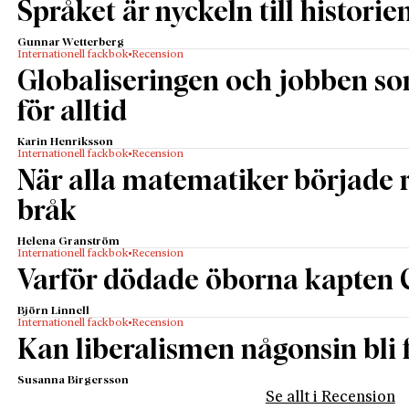
Språket är nyckeln till historie
Gunnar Wetterberg
Internationell fackbok
Recension
Globaliseringen och jobben s
för alltid
Karin Henriksson
Internationell fackbok
Recension
När alla matematiker började
bråk
Helena Granström
Internationell fackbok
Recension
Varför dödade öborna kapten 
Björn Linnell
Internationell fackbok
Recension
Kan liberalismen någonsin bli f
Susanna Birgersson
Se allt i Recension