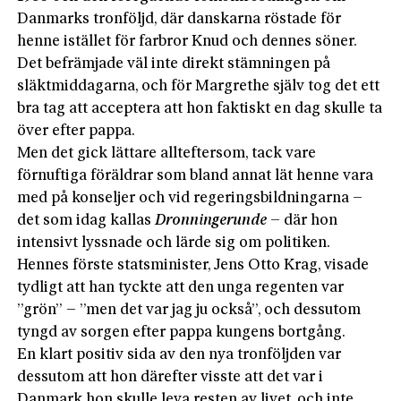
Danmarks tronföljd, där danskarna röstade för
henne istället för farbror Knud och dennes söner.
Det befrämjade väl inte direkt stämningen på
släktmiddagarna, och för Margrethe själv tog det ett
bra tag att acceptera att hon faktiskt en dag skulle ta
över efter pappa.
Men det gick lättare allteftersom, tack vare
förnuftiga föräldrar som bland annat lät henne vara
med på konseljer och vid regeringsbildningarna –
det som idag kallas
Dronningerunde
– där hon
intensivt lyssnade och lärde sig om politiken.
Hennes förste statsminister, Jens Otto Krag, visade
tydligt att han tyckte att den unga regenten var
”grön”
–
”men det var jag ju också”, och dessutom
tyngd av sorgen efter pappa kungens bortgång.
En klart positiv sida av den nya tronföljden var
dessutom att hon därefter visste att det var i
Danmark hon skulle leva resten av livet, och inte