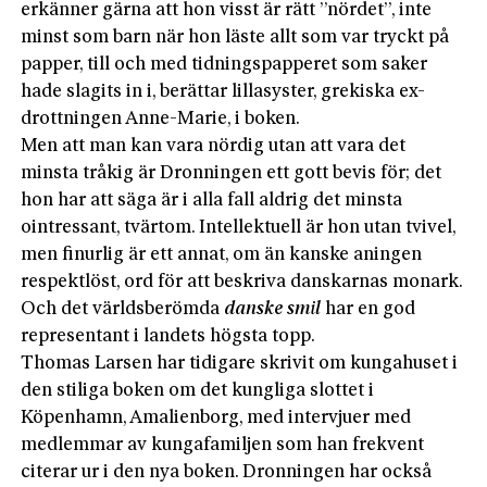
erkänner gärna att hon visst är rätt ”nördet”, inte
minst som barn när hon läste allt som var tryckt på
papper, till och med tidningspapperet som saker
hade slagits in i, berättar lillasyster, grekiska ex-
drottningen Anne-Marie, i boken.
Men att man kan vara nördig utan att vara det
minsta tråkig är Dronningen ett gott bevis för; det
hon har att säga är i alla fall aldrig det minsta
ointressant, tvärtom. Intellektuell är hon utan tvivel,
men finurlig är ett annat, om än kanske aningen
respektlöst, ord för att beskriva danskarnas monark.
Och det världsberömda
danske smil
har en god
representant i landets högsta topp.
Thomas Larsen har tidigare skrivit om kungahuset i
den stiliga boken om det kungliga slottet i
Köpenhamn, Amalienborg, med intervjuer med
medlemmar av kungafamiljen som han frekvent
citerar ur i den nya boken. Dronningen har också