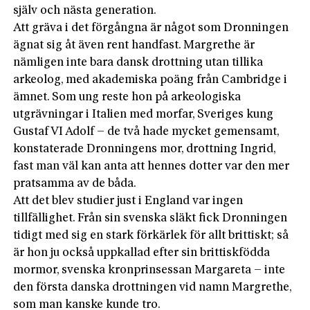
själv och nästa generation.
Att gräva i det förgångna är något som Dronningen
ägnat sig åt även rent handfast. Margrethe är
nämligen inte bara dansk drottning utan tillika
arkeolog, med akademiska poäng från Cambridge i
ämnet. Som ung reste hon på arkeologiska
utgrävningar i Italien med morfar, Sveriges kung
Gustaf VI Adolf – de två hade mycket gemensamt,
konstaterade Dronningens mor, drottning Ingrid,
fast man väl kan anta att hennes dotter var den mer
pratsamma av de båda.
Att det blev studier just i England var ingen
tillfällighet. Från sin svenska släkt fick Dronningen
tidigt med sig en stark förkärlek för allt brittiskt; så
är hon ju också uppkallad efter sin brittiskfödda
mormor, svenska kronprinsessan Margareta – inte
den första danska drottningen vid namn Margrethe,
som man kanske kunde tro.