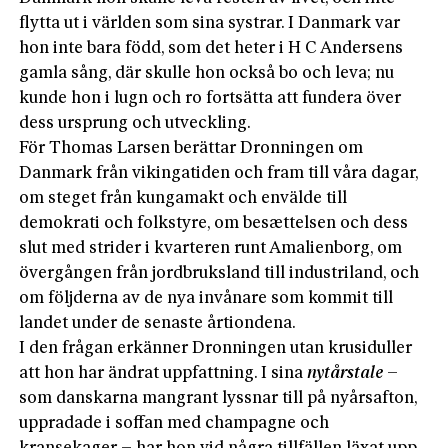
flytta ut i världen som sina systrar. I Danmark var
hon inte bara född, som det heter i H C Andersens
gamla sång, där skulle hon också bo och leva; nu
kunde hon i lugn och ro fortsätta att fundera över
dess ursprung och utveckling.
För Thomas Larsen berättar Dronningen om
Danmark från vikingatiden och fram till våra dagar,
om steget från kungamakt och envälde till
demokrati och folkstyre, om besættelsen och dess
slut med strider i kvarteren runt Amalienborg, om
övergången från jordbruksland till industriland, och
om följderna av de nya invånare som kommit till
landet under de senaste årtiondena.
I den frågan erkänner Dronningen utan krusiduller
att hon har ändrat uppfattning. I sina
nytårstale
–
som danskarna mangrant lyssnar till på nyårsafton,
uppradade i soffan med champagne och