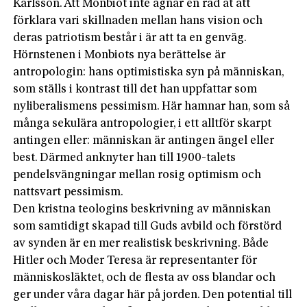
Karlsson. Att Monbiot inte ägnar en rad åt att
förklara vari skillnaden mellan hans vision och
deras patriotism består i är att ta en genväg.
Hörnstenen i Monbiots nya berättelse är
antropologin: hans optimistiska syn på människan,
som ställs i kontrast till det han uppfattar som
nyliberalismens pessimism. Här hamnar han, som så
många sekulära antropologier, i ett alltför skarpt
antingen eller: människan är antingen ängel eller
best. Därmed anknyter han till 1900-talets
pendelsvängningar mellan rosig optimism och
nattsvart pessimism.
Den kristna teologins beskrivning av människan
som samtidigt skapad till Guds avbild och förstörd
av synden är en mer realistisk beskrivning. Både
Hitler och Moder Teresa är representanter för
människosläktet, och de flesta av oss blandar och
ger under våra dagar här på jorden. Den potential till