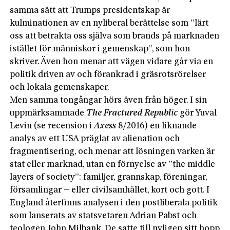
samma sätt att Trumps presidentskap är
kulminationen av en nyliberal berättelse som ”lärt
oss att betrakta oss själva som brands på marknaden
istället för människor i gemenskap”, som hon
skriver. Även hon menar att vägen vidare går via en
politik driven av och förankrad i gräsrotsrörelser
och lokala gemenskaper.
Men samma tongångar hörs även från höger. I sin
uppmärksammade
The Fractured Republic
gör Yuval
Levin (se recension i
Axess
8/2016) en liknande
analys av ett USA präglat av alienation och
fragmentisering, och menar att lösningen varken är
stat eller marknad, utan en förnyelse av ”the middle
layers of society”: familjer, grannskap, föreningar,
församlingar – eller civilsamhället, kort och gott. I
England återfinns analysen i den postliberala politik
som lanserats av statsvetaren Adrian Pabst och
teologen John Milbank. De satte till nyligen sitt hopp