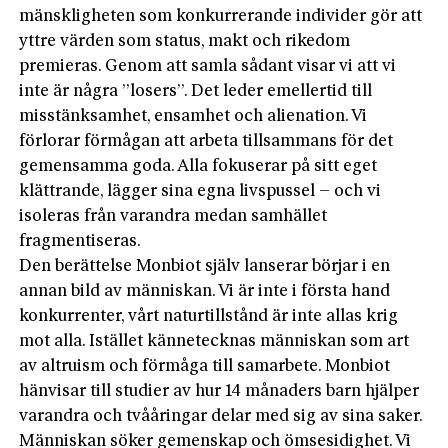
mänskligheten som konkurrerande individer gör att
yttre värden som status, makt och rikedom
premieras. Genom att samla sådant visar vi att vi
inte är några ”losers”. Det leder emellertid till
misstänksamhet, ensamhet och alienation. Vi
förlorar förmågan att arbeta tillsammans för det
gemensamma goda. Alla fokuserar på sitt eget
klättrande, lägger sina egna livspussel – och vi
isoleras från varandra medan samhället
fragmentiseras.
Den berättelse Monbiot själv lanserar börjar i en
annan bild av människan. Vi är inte i första hand
konkurrenter, vårt naturtillstånd är inte allas krig
mot alla. Istället kännetecknas människan som art
av altruism och förmåga till samarbete. Monbiot
hänvisar till studier av hur 14 månaders barn hjälper
varandra och tvååringar delar med sig av sina saker.
Människan söker gemenskap och ömsesidighet. Vi