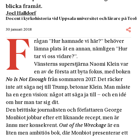
blicka framåt.
Joel Halldorf
Docent i kyrkohistoria vid Uppsala universitet och lärare på Te
30 januari 2018
F
rågan ”Hur hamnade vi här?” behöver
lämna plats åt en annan, nämligen ”Hur
tar vi oss vidare?”.
Vänsterns superstjärna Naomi Klein var
en av de första att byta fokus, med boken
No Is Not Enough
från sommaren 2017. Det räcker
inte att säga nej till Trump, betonar Klein. Man måste
ha en egen vision: något att säga ja till – och en idé
om hur man tar sig dit.
Den brittiske journalisten och författaren George
Monbiot jobbar efter ett liknande recept, men är
ännu mer konsekvent.
Out of the Wreckage
är en
liten men ambitiös bok, där Monbiot presenterar ett