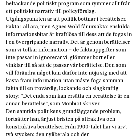
heltäckande politiskt program som rymmer allt från
ett politiskt narrativ till policyförslag.
Utgångspunkten är att politik bottnar i berättelser.
Fakta i all ära, men Agnes Wold får ursäkta: enskilda
informationsbitar är kraftlösa till dess att de fogas in
i en övergripande narrativ. Det är genom berättelser
som vi tolkar information – de faktauppgifter som
inte passar in ignorerar vi, glömmer bort eller
vinklar till så att de passar vår berättelse. Den som
vill förändra något kan därför inte nöja sig med att
kasta fram information, utan måste foga samman
fakta till en trovärdig, lockande och slagkraftig
story: ”Det enda som kan ersätta en berättelse är en
annan berättelse”, som Monbiot skriver.
Den samtida politikens grundläggande problem,
fortsätter han, är just bristen på attraktiva och
konstruktiva berättelser. Från 1900-talet har vi ärvt
två stycken: den nyliberala och den