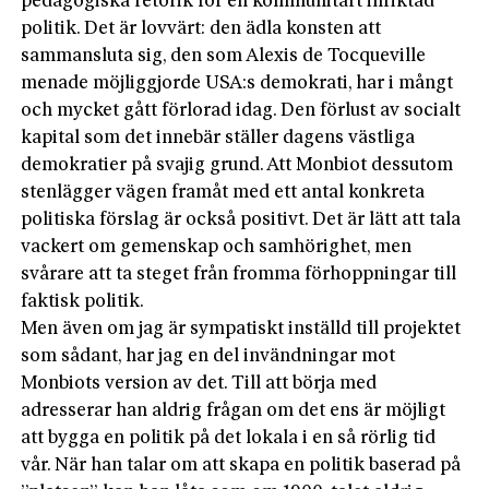
pedagogiska retorik för en kommunitärt inriktad
politik. Det är lovvärt: den ädla konsten att
sammansluta sig, den som Alexis de Tocqueville
menade möjliggjorde USA:s demokrati, har i mångt
och mycket gått förlorad idag. Den förlust av socialt
kapital som det innebär ställer dagens västliga
demokratier på svajig grund. Att Monbiot dessutom
stenlägger vägen framåt med ett antal konkreta
politiska förslag är också positivt. Det är lätt att tala
vackert om gemenskap och samhörighet, men
svårare att ta steget från fromma förhoppningar till
faktisk politik.
Men även om jag är sympatiskt inställd till projektet
som sådant, har jag en del invändningar mot
Monbiots version av det. Till att börja med
adresserar han aldrig frågan om det ens är möjligt
att bygga en politik på det lokala i en så rörlig tid
vår. När han talar om att skapa en politik baserad på