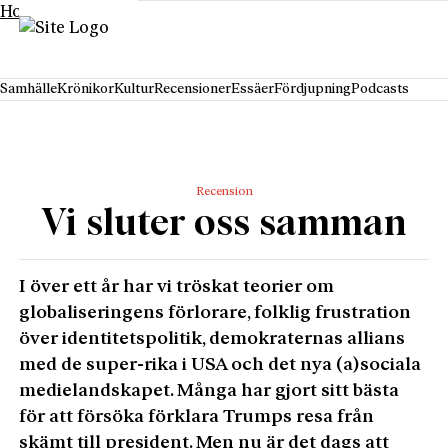
Hoppa till innehåll
Samhälle
Krönikor
Kultur
Recensioner
Essäer
Fördjupning
Podcasts
Recension
Vi sluter oss samman
I över ett år har vi tröskat teorier om
globaliseringens förlorare, folklig frustration
över identitetspolitik, demokraternas allians
med de super-rika i USA och det nya (a)sociala
medielandskapet. Många har gjort sitt bästa
för att försöka förklara Trumps resa från
skämt till president. Men nu är det dags att