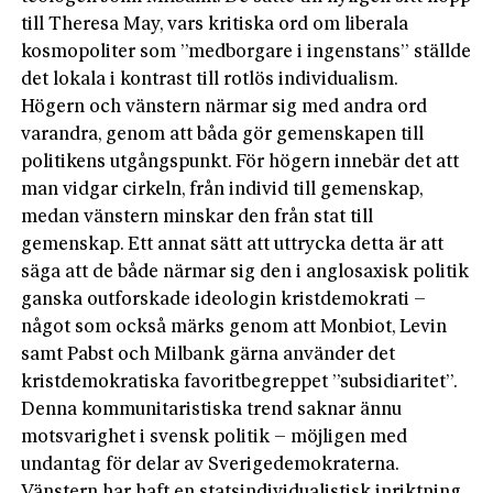
till Theresa May, vars kritiska ord om liberala
kosmopoliter som ”medborgare i ingenstans” ställde
det lokala i kontrast till rotlös individualism.
Högern och vänstern närmar sig med andra ord
varandra, genom att båda gör gemenskapen till
politikens utgångspunkt. För högern innebär det att
man vidgar cirkeln, från individ till gemenskap,
medan vänstern minskar den från stat till
gemenskap. Ett annat sätt att uttrycka detta är att
säga att de både närmar sig den i anglosaxisk politik
ganska outforskade ideologin kristdemokrati –
något som också märks genom att Monbiot, Levin
samt Pabst och Milbank gärna använder det
kristdemokratiska favoritbegreppet ”subsidiaritet”.
Denna kommunitaristiska trend saknar ännu
motsvarighet i svensk politik – möjligen med
undantag för delar av Sverigedemokraterna.
Vänstern har haft en statsindividualistisk inriktning,