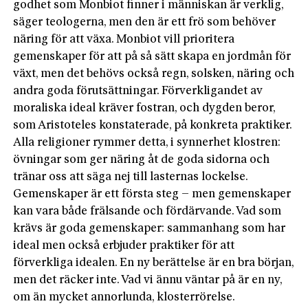
godhet som Monbiot finner i människan är verklig,
säger teologerna, men den är ett frö som behöver
näring för att växa. Monbiot vill prioritera
gemenskaper för att på så sätt skapa en jordmån för
växt, men det behövs också regn, solsken, näring och
andra goda förutsättningar. Förverkligandet av
moraliska ideal kräver fostran, och dygden beror,
som Aristoteles konstaterade, på konkreta praktiker.
Alla religioner rymmer detta, i synnerhet klostren:
övningar som ger näring åt de goda sidorna och
tränar oss att säga nej till lasternas lockelse.
Gemenskaper är ett första steg – men gemenskaper
kan vara både frälsande och fördärvande. Vad som
krävs är goda gemenskaper: sammanhang som har
ideal men också erbjuder praktiker för att
förverkliga idealen. En ny berättelse är en bra början,
men det räcker inte. Vad vi ännu väntar på är en ny,
om än mycket annorlunda, klosterrörelse.