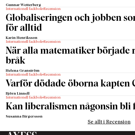
Gunnar Wetterberg
Internationell fackbok
Recension
Globaliseringen och jobben s
för alltid
Karin Henriksson
Internationell fackbok
Recension
När alla matematiker började
bråk
Helena Granström
Internationell fackbok
Recension
Varför dödade öborna kapten 
Björn Linnell
Internationell fackbok
Recension
Kan liberalismen någonsin bli f
Susanna Birgersson
Se allt i Recension