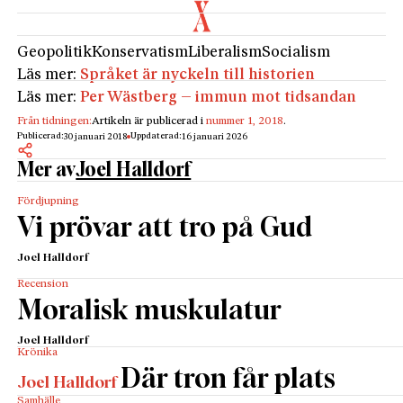
Geopolitik
Konservatism
Liberalism
Socialism
Läs mer:
Språket är nyckeln till historien
Läs mer:
Per Wästberg – immun mot tidsandan
Från tidningen:
Artikeln är publicerad i
nummer 1, 2018
.
Publicerad:
Uppdaterad:
30 januari 2018
16 januari 2026
Mer av
Joel Halldorf
Fördjupning
Vi prövar att tro på Gud
Joel Halldorf
Recension
Moralisk muskulatur
Joel Halldorf
Krönika
Där tron får plats
Joel Halldorf
Samhälle