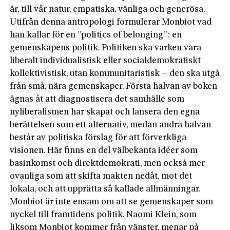
är, till vår natur, empatiska, vänliga och generösa.
Utifrån denna antropologi formulerar Monbiot vad
han kallar för en ”politics of belonging”: en
gemenskapens politik. Politiken ska varken vara
liberalt individualistisk eller socialdemokratiskt
kollektivistisk, utan kommunitaristisk – den ska utgå
från små, nära gemenskaper. Första halvan av boken
ägnas åt att diagnostisera det samhälle som
nyliberalismen har skapat och lansera den egna
berättelsen som ett alternativ, medan andra halvan
består av politiska förslag för att förverkliga
visionen. Här finns en del välbekanta idéer som
basinkomst och direktdemokrati, men också mer
ovanliga som att skifta makten nedåt, mot det
lokala, och att upprätta så kallade allmänningar.
Monbiot är inte ensam om att se gemenskaper som
nyckel till framtidens politik. Naomi Klein, som
liksom Monbiot kommer från vänster, menar på