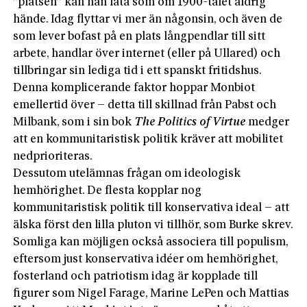
”platsen” kan han låta som om 1900-talet aldrig
hände. Idag flyttar vi mer än någonsin, och även de
som lever bofast på en plats långpendlar till sitt
arbete, handlar över internet (eller på Ullared) och
tillbringar sin lediga tid i ett spanskt fritidshus.
Denna komplicerande faktor hoppar Monbiot
emellertid över – detta till skillnad från Pabst och
Milbank, som i sin bok
The Politics of Virtue
medger
att en kommunitaristisk politik kräver att mobilitet
nedprioriteras.
Dessutom utelämnas frågan om ideologisk
hemhörighet. De flesta kopplar nog
kommunitaristisk politik till konservativa ideal – att
älska först den lilla pluton vi tillhör, som Burke skrev.
Somliga kan möjligen också associera till populism,
eftersom just konservativa idéer om hemhörighet,
fosterland och patriotism idag är kopplade till
figurer som Nigel Farage, Marine LePen och Mattias