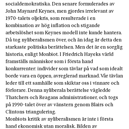
socialdemokratiska. Den senare formulerades av
John Maynard Keynes, men gjordes irrelevant av
1970-talets oljekris, som resulterade i en
kombination av hög inflation och stigande
arbetslöshet som Keynes modell inte kunde hantera.
Då tog nyliberalismen över, och än idag är detta den
starkaste politiska berättelsen. Men det är en sorglig
historia, enligt Monbiot. I Friedrich Hayeks värld
framställs människor som i första hand
konkurrenter: individer som tävlar på vad som idealt
borde vara en öppen, avreglerad marknad. Vår tävlan
leder till ett samhälle som skiktar oss i vinnare och
förlorare. Denna nyliberala berättelse vägledde
Thatchers och Reagans administrationer, och togs
på 1990-talet över av vänstern genom Blairs och
Clintons triangulering.
Monbiots kritik av nyliberalismen är inte i första
hand ekonomisk utan moralisk. Bilden av