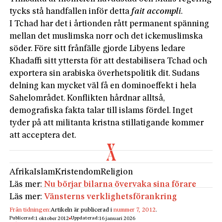
tycks stå handfallen inför detta
fait accompli
.
I Tchad har det i årtionden rått permanent spänning
mellan det muslimska norr och det ickemuslimska
söder. Före sitt frånfälle gjorde Libyens ledare
Khadaffi sitt yttersta för att destabilisera Tchad och
exportera sin arabiska överhetspolitik dit. Sudans
delning kan mycket väl få en dominoeffekt i hela
Sahelområdet. Konflikten hårdnar alltså,
demografiska fakta talar till islams fördel. Inget
tyder på att militanta kristna stillatigande kommer
att acceptera det.
Afrika
Islam
Kristendom
Religion
Läs mer:
Nu börjar bilarna övervaka sina förare
Läs mer:
Vänsterns verklighetsförankring
Från tidningen:
Artikeln är publicerad i
nummer 7, 2012
.
Publicerad:
Uppdaterad:
1 oktober 2012
16 januari 2026