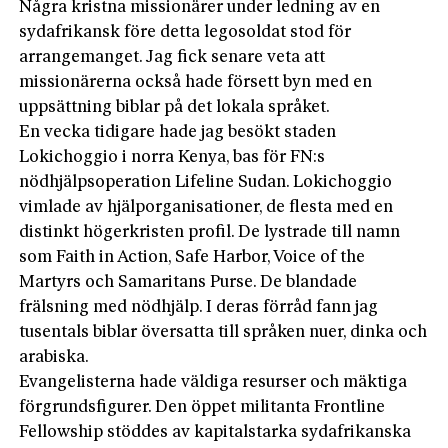
Några kristna missionärer under ledning av en
sydafrikansk före detta legosoldat stod för
arrangemanget. Jag fick senare veta att
missionärerna också hade försett byn med en
uppsättning biblar på det lokala språket.
En vecka tidigare hade jag besökt staden
Lokichoggio i norra Kenya, bas för FN:s
nödhjälpsoperation Lifeline Sudan. Lokichoggio
vimlade av hjälporganisationer, de flesta med en
distinkt högerkristen profil. De lystrade till namn
som Faith in Action, Safe Harbor, Voice of the
Martyrs och Samaritans Purse. De blandade
frälsning med nödhjälp. I deras förråd fann jag
tusentals biblar översatta till språken nuer, dinka och
arabiska.
Evangelisterna hade väldiga resurser och mäktiga
förgrundsfigurer. Den öppet militanta Frontline
Fellowship stöddes av kapitalstarka sydafrikanska