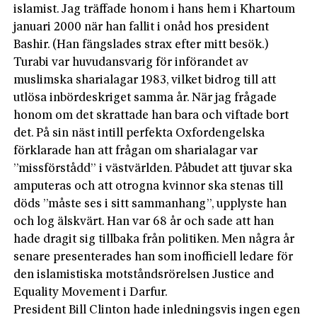
islamist. Jag träffade honom i hans hem i Khartoum
januari 2000 när han fallit i onåd hos president
Bashir. (Han fängslades strax efter mitt besök.)
Turabi var huvudansvarig för införandet av
muslimska sharialagar 1983, vilket bidrog till att
utlösa inbördeskriget samma år. När jag frågade
honom om det skrattade han bara och viftade bort
det. På sin näst intill perfekta Oxfordengelska
förklarade han att frågan om sharialagar var
”missförstådd” i västvärlden. Påbudet att tjuvar ska
amputeras och att otrogna kvinnor ska stenas till
döds ”måste ses i sitt sammanhang”, upplyste han
och log älskvärt. Han var 68 år och sade att han
hade dragit sig tillbaka från politiken. Men några år
senare presenterades han som inofficiell ledare för
den islamistiska motståndsrörelsen Justice and
Equality Movement i Darfur.
President Bill Clinton hade inledningsvis ingen egen