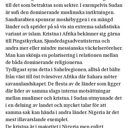
till det som betraktas som sekter. I exempelvis Sudan
är sufi den dominerande muslimska inriktningen.
Saudiarabien sponsrar moskébyggen i en mängd
länder och sprider på så vis sin extrema salafistiska
variant av islam. Kristna i Afrika bekänner sig gärna
till Pingstkyrkan, Sjundedagsadventisterna och
andra mer eller mindre messianska väckelserörelser.
Man kan skönja en polarisering i relationen mellan
de båda dominerande religionerna.
Tydligast syns detta i Sahelregionen, alltså det bälte
från väst till öst tvärsöver Afrika där Sahara möter
savannlandskapet. De flesta av de länder som ligger
där lider av samma slags interna motsättningar
mellan muslimer och kristna. I Sudan utmynnade det
i en delning av landet och mycket talar för att
samma sak kan hända i andra länder. Nigeria är det
mest illavarslande exemplet.
De kristna är i majoritet i Nigeria men enligt