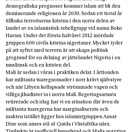
demografiska prognoser kommer islam att bli den
dominerande religionen år 2030. Sedan ett tiotal år
tillbaka terroriseras kristna i den norra delen av
landet av en islamistisk rebellgrupp vid namn Boko
Haram. Under det första halvåret 2012 mördade
gruppen 600 civila kristna nigerianer. Mycket tyder
på att syftet med terrorn är att skapa politisk
grogrund för en delning av jättelandet Nigeria i en
muslimsk och en kristen del.
Mali är sedan i våras i praktiken delat. I årtionden
har militanta tuaregnomader i norr krävt självstyre
och när Libyen kollapsade strömmade vapen och
villiga jihadister in i norra Mali. Regeringsarmén
retirerade och idag har vi en situation där även de
militanta tuaregerna har marginaliserats och
makten istället ligger hos islamistgruppen Ansar
Dine som anses stå al-Qaida i Västafrika nära.
Timbuktu är inofficiell huvudstad och Malis regering