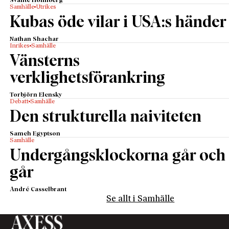
Svante Holmberg
Samhälle
Utrikes
Kubas öde vilar i USA:s händer
Nathan Shachar
Inrikes
Samhälle
Vänsterns
verklighetsförankring
Torbjörn Elensky
Debatt
Samhälle
Den strukturella naiviteten
Sameh Egyptson
Samhälle
Undergångsklockorna går och
går
André Casselbrant
Se allt i Samhälle