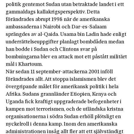
politik gentemot Sudan utan betraktade landet i ett
gammaldags kallakrigsperspektiv. Detta
förändrades abrupt 1998 när de amerikanska
ambassaderna i Nairobi och Dar-es-Salaam
sprängdes av al-Qaida. Usama bin Ladin hade enligt
underrättelseuppgifter planlagt bombdåden medan
han bodde i Sudan och Clintons svar på
bombningarna blev en attack mot ett påstått militärt
mål i Khartoum.
När sedan 11 september-attackerna 2001 inföll
förändrades allt. Att stoppa islamismen blev det
övergripande målet för amerikansk politik i hela
Afrika. Sudans grannländer Etiopien, Kenya och
Uganda fick kraftigt uppgraderade befogenheter i
kampen mot terrorismen, och de utländska kristna
organisationerna i södra Sudan erhöll plötsligt en
nyckelroll i denna kamp. Inom den amerikanska
administrationen insåg allt fler att ett självständigt