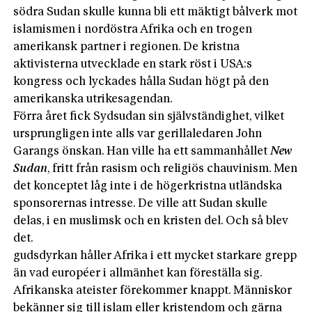
södra Sudan skulle kunna bli ett mäktigt bålverk mot
islamismen i nordöstra Afrika och en trogen
amerikansk partner i regionen. De kristna
aktivisterna utvecklade en stark röst i USA:s
kongress och lyckades hålla Sudan högt på den
amerikanska utrikesagendan.
Förra året fick Sydsudan sin självständighet, vilket
ursprungligen inte alls var gerillaledaren John
Garangs önskan. Han ville ha ett sammanhållet
New
Sudan
, fritt från rasism och religiös chauvinism. Men
det konceptet låg inte i de högerkristna utländska
sponsorernas intresse. De ville att Sudan skulle
delas, i en muslimsk och en kristen del. Och så blev
det.
gudsdyrkan håller Afrika i ett mycket starkare grepp
än vad européer i allmänhet kan föreställa sig.
Afrikanska ateister förekommer knappt. Människor
bekänner sig till islam eller kristendom och gärna