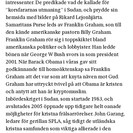
intressenter. De predikade vad de kallade för
”korsfararnas utmaning” i Sudan, och prydde sin
hemsida med bilder på Rikard Lejonhjärta.
Samaritans Purse leds av Franklin Graham, son till
den kände amerikanske pastorn Billy Graham.
Franklin Graham rör sig i toppskiktet bland
amerikanska politiker och lobbyister. Han ledde
bönen när George W Bush svors in som president
2001. När Barack Obama i våras gav sitt
godkännande till homoäktenskap sa Franklin
Graham att det var som att knyta näven mot Gud.
Graham har uttryckt tvivel på att Obama är kristen
och antytt att han är kryptomuslim.
Inbördeskriget i Sudan, som startade 1983, och
avslutades 2005 öppnade upp tidigare helt oanade
möjligheter för kristna frälsarrörelser. John Garang,
ledare för gerillan SPLA, såg tidigt de utländska
kristna samfunden som viktiga allierade i den