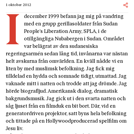
1 oktober 2012
i
december 1999 befann jag mig på vandring
med en grupp gerillasoldater från Sudan
People’s Liberation Army, SPLA, i de
otillgängliga Nubabergen i Sudan. Området
var belägrat av den sudanesiska
regeringsarmén sedan lång tid, invånarna var nästan
helt avskurna från omvärlden. En kväll nådde vi en
liten by med muslimsk befolkning. Jag fick mig
tilldelad en hydda och somnade tidigt, utmattad. Jag
vaknade mitt i natten och trodde att jag drömde. Jag
hörde biografljud. Amerikansk dialog, dramatisk
bakgrundsmusik. Jag gick ut i den svarta natten och
såg ljuset från en filmduk en bit bort. Där, vid en
generatordriven projektor, satt byns hela befolkning
och tittade på en Hollywoodproducerad spelfilm om
Jesu liv.