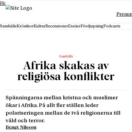
Hoppa till innehåll
Prenu
Samhälle
Krönikor
Kultur
Recensioner
Essäer
Fördjupning
Podcasts
Samhälle
Afrika skakas av
religiösa konflikter
Spänningarna mellan kristna och muslimer
ökar i Afrika. På allt fler ställen leder
polariseringen mellan de två religionerna till
våld och terror.
Bengt Nilsson