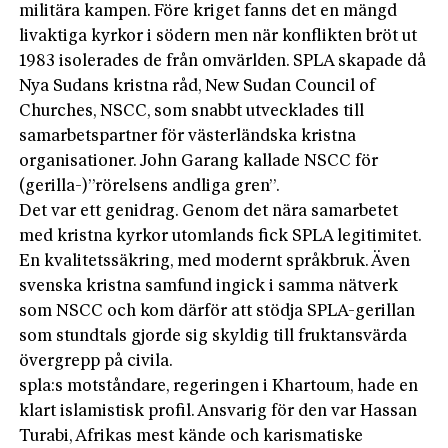
militära kampen. Före kriget fanns det en mängd
livaktiga kyrkor i södern men när konflikten bröt ut
1983 isolerades de från omvärlden. SPLA skapade då
Nya Sudans kristna råd, New Sudan Council of
Churches, NSCC, som snabbt utvecklades till
samarbetspartner för västerländska kristna
organisationer. John Garang kallade NSCC för
(gerilla-)”rörelsens andliga gren”.
Det var ett genidrag. Genom det nära samarbetet
med kristna kyrkor utomlands fick SPLA legitimitet.
En kvalitetssäkring, med modernt språkbruk. Även
svenska kristna samfund ingick i samma nätverk
som NSCC och kom därför att stödja SPLA-gerillan
som stundtals gjorde sig skyldig till fruktansvärda
övergrepp på civila.
spla:s motståndare, regeringen i Khartoum, hade en
klart islamistisk profil. Ansvarig för den var Hassan
Turabi, Afrikas mest kände och karismatiske