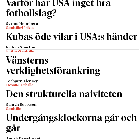
Varför har USA inget bra
fotbollslag?
Svante Holmberg
Samhälle
Utrikes
Kubas öde vilar i USA:s händer
Nathan Shachar
Inrikes
Samhälle
Vänsterns
verklighetsförankring
Torbjörn Elensky
Debatt
Samhälle
Den strukturella naiviteten
Sameh Egyptson
Samhälle
Undergångsklockorna går och
går
André Casselbrant