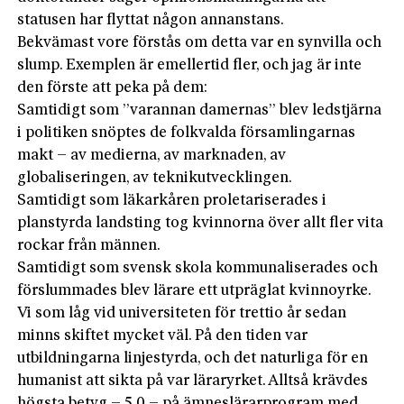
statusen har flyttat någon annanstans.
Bekvämast vore förstås om detta var en synvilla och
slump. Exemplen är emellertid fler, och jag är inte
den förste att peka på dem:
Samtidigt som ”varannan damernas” blev ledstjärna
i politiken snöptes de folkvalda församlingarnas
makt – av medierna, av marknaden, av
globaliseringen, av teknikutvecklingen.
Samtidigt som läkarkåren proletariserades i
planstyrda landsting tog kvinnorna över allt fler vita
rockar från männen.
Samtidigt som svensk skola kommunaliserades och
förslummades blev lärare ett utpräglat kvinnoyrke.
Vi som låg vid universiteten för trettio år sedan
minns skiftet mycket väl. På den tiden var
utbildningarna linjestyrda, och det naturliga för en
humanist att sikta på var läraryrket. Alltså krävdes
högsta betyg – 5,0 – på ämneslärarprogram med