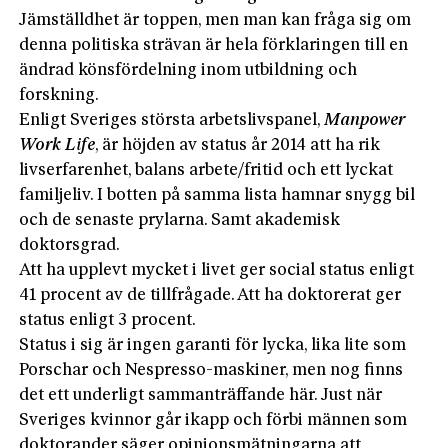
Jämställdhet är toppen, men man kan fråga sig om
denna politiska strävan är hela förklaringen till en
ändrad könsfördelning inom utbildning och
forskning.
Enligt Sveriges största arbetslivspanel,
Manpower
Work Life
, är höjden av status år 2014 att ha rik
livserfarenhet, balans arbete/fritid och ett lyckat
familjeliv. I botten på samma lista hamnar snygg bil
och de senaste prylarna. Samt akademisk
doktorsgrad.
Att ha upplevt mycket i livet ger social status enligt
41 procent av de tillfrågade. Att ha doktorerat ger
status enligt 3 procent.
Status i sig är ingen garanti för lycka, lika lite som
Porschar och Nespresso-maskiner, men nog finns
det ett underligt sammanträffande här. Just när
Sveriges kvinnor går ikapp och förbi männen som
doktorander säger opinionsmätningarna att