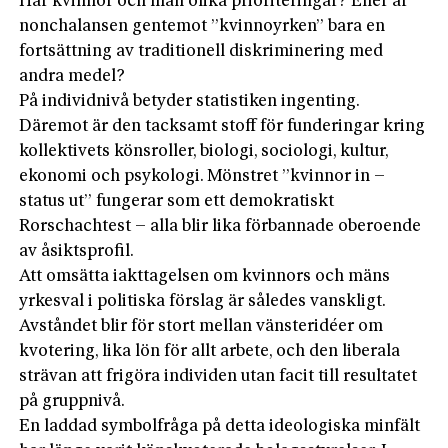
Har kvinnor och män olika prioriteringar? Eller är
nonchalansen gentemot ”kvinnoyrken” bara en
fortsättning av traditionell diskriminering med
andra medel?
På individnivå betyder statistiken ingenting.
Däremot är den tacksamt stoff för funderingar kring
kollektivets könsroller, biologi, sociologi, kultur,
ekonomi och psykologi. Mönstret ”kvinnor in –
status ut” fungerar som ett demokratiskt
Rorschachtest – alla blir lika förbannade oberoende
av åsiktsprofil.
Att omsätta iakttagelsen om kvinnors och mäns
yrkesval i politiska förslag är således vanskligt.
Avståndet blir för stort mellan vänsteridéer om
kvotering, lika lön för allt arbete, och den liberala
strävan att frigöra individen utan facit till resultatet
på gruppnivå.
En laddad symbolfråga på detta ideologiska minfält