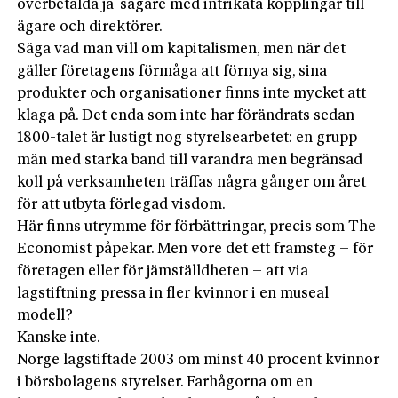
överbetalda ja-sägare med intrikata kopplingar till
ägare och direktörer.
Säga vad man vill om kapitalismen, men när det
gäller företagens förmåga att förnya sig, sina
produkter och organisationer finns inte mycket att
klaga på. Det enda som inte har förändrats sedan
1800-talet är lustigt nog styrelsearbetet: en grupp
män med starka band till varandra men begränsad
koll på verksamheten träffas några gånger om året
för att utbyta förlegad visdom.
Här finns utrymme för förbättringar, precis som The
Economist påpekar. Men vore det ett framsteg – för
företagen eller för jämställdheten – att via
lagstiftning pressa in fler kvinnor i en museal
modell?
Kanske inte.
Norge lagstiftade 2003 om minst 40 procent kvinnor
i börsbolagens styrelser. Farhågorna om en