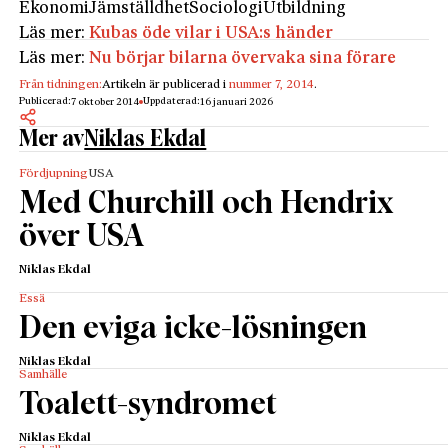
Ekonomi
Jämställdhet
Sociologi
Utbildning
Läs mer:
Kubas öde vilar i USA:s händer
Läs mer:
Nu börjar bilarna övervaka sina förare
Från tidningen:
Artikeln är publicerad i
nummer 7, 2014
.
Publicerad:
Uppdaterad:
7 oktober 2014
16 januari 2026
Mer av
Niklas Ekdal
Fördjupning
USA
Med Churchill och Hendrix
över USA
Niklas Ekdal
Essä
Den eviga icke-lösningen
Niklas Ekdal
Samhälle
Toalett-syndromet
Niklas Ekdal