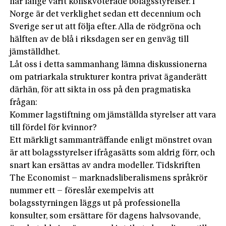
har länge varit könskvoterade bolagsstyrelser. I
Norge är det verklighet sedan ett decennium och
Sverige ser ut att följa efter. Alla de rödgröna och
hälften av de blå i riksdagen ser en genväg till
jämställdhet.
Låt oss i detta sammanhang lämna diskussionerna
om patriarkala strukturer kontra privat äganderätt
därhän, för att sikta in oss på den pragmatiska
frågan:
Kommer lagstiftning om jämställda styrelser att vara
till fördel för kvinnor?
Ett märkligt sammanträffande enligt mönstret ovan
är att bolagsstyrelser ifrågasätts som aldrig förr, och
snart kan ersättas av andra modeller. Tidskriften
The Economist – marknadsliberalismens språkrör
nummer ett – föreslår exempelvis att
bolagsstyrningen läggs ut på professionella
konsulter, som ersättare för dagens halvsovande,