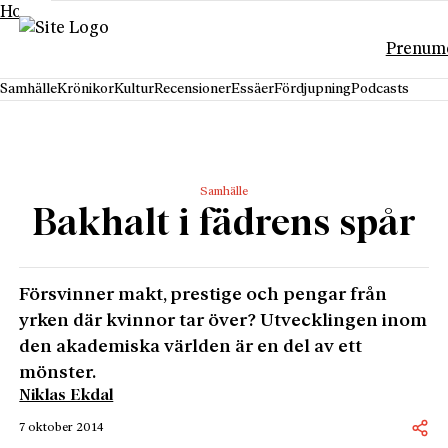
Hoppa till innehåll
Prenum
Samhälle
Krönikor
Kultur
Recensioner
Essäer
Fördjupning
Podcasts
Samhälle
Bakhalt i fädrens spår
Försvinner makt, prestige och pengar från
yrken där kvinnor tar över? Utvecklingen inom
den akademiska världen är en del av ett
mönster.
Niklas Ekdal
7 oktober 2014