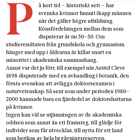
P
å kort tid – historiskt sett – har
svenska kvinnor hunnit ikapp männen
när det gäller högre utbildning.
Könsfördelningen mellan dem som
disputerar är nu 50–50. Om
studieresultaten från grundskola och gymnasium
hänger med upp i åldrarna är killar snart en
minoritet i akademiska sammanhang.
Annat var det ju förr, till exempel när Astrid Cleve
1898 disputerade med en avhandling i botanik, den
första svenskan att avlägga doktorsexamen i
naturvetenskap. Så sent som under perioden 1980–
2000 hamnade bara en fjärdedel av doktorshattarna
på kvinnor.
Ingen kan väl se utjämningen av de akademiska
oddsen som annat än ett framsteg, till glädje för
individer som får utvecklas, till nytta för ett land
som berikas av hela begåvningsreserven.