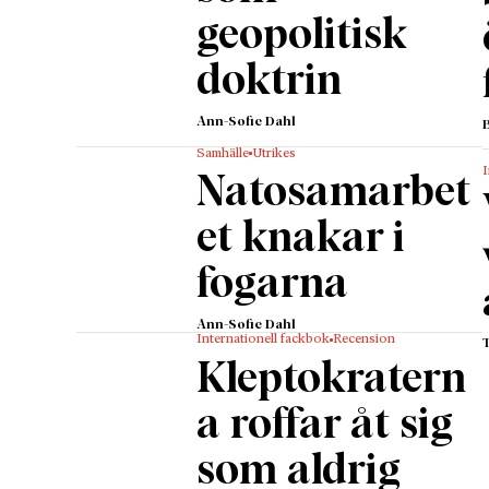
geopolitisk
doktrin
Ann-Sofie Dahl
Samhälle
Utrikes
I
Natosamarbet
et knakar i
fogarna
Ann-Sofie Dahl
Internationell fackbok
Recension
Kleptokratern
a roffar åt sig
som aldrig