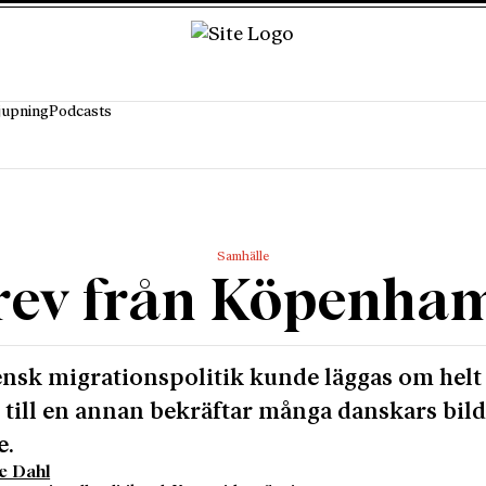
jupning
Podcasts
Samhälle
rev från Köpenha
ensk migrationspolitik kunde läggas om helt
 till en annan bekräftar många danskars bild
e.
e Dahl