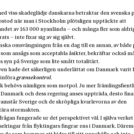
med viss skadeglädje danskarna betraktar den svenska 
stod när man i Stockholm plötsligen upptäckte att
ndet av 163 000 nyanlända – och många fler som aldri
ats – inte fixar sig av sig självt.
nska omsvängningen från en dag till en annan, av både 
 som ansågs som acceptabla åsikter, bekräftar också m
 syn på Sverige som lite smått totalitärt.
ven hade det säkerligen underlättat om Danmark varit 
 införa
grænsekontrol
.
 behövs nämligen som motpol. Ju mer främlingsfientl
 Danmark och dess regering anses uppträda, desto fina
framstår Sverige och de skröpliga kvarlevorna av den
ära stormakten.
ågan fungerade ur det perspektivet väl. I själva verket 
selringar från flyktingars fingrar ens i Danmark. Därem