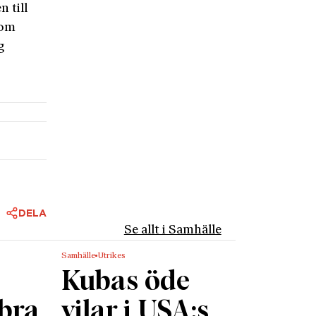
n till
som
g
DELA
Se allt i Samhälle
Samhälle
Utrikes
Kubas öde
 bra
vilar i USA:s