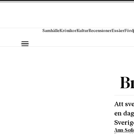
Hoppa till innehåll
Samhälle
Krönikor
Kultur
Recensioner
Essäer
Förd
B
Att sv
en dag
Sverig
Ann-Sofi