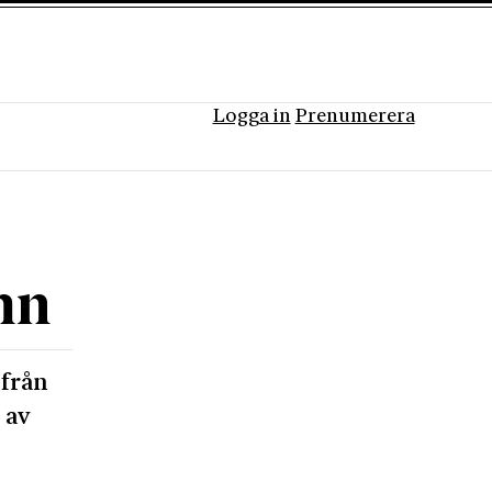
Logga in
Prenumerera
mn
 från
 av