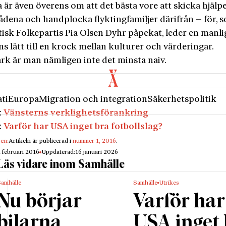
a är även överens om att det bästa vore att skicka hjälpe
dena och handplocka flyktingfamiljer därifrån – för, 
tisk Folkepartis Pia Olsen Dyhr påpekat, leder en manli
 lätt till en krock mellan kulturer och värderingar.
rk är man nämligen inte det minsta naiv.
ti
Europa
Migration och integration
Säkerhetspolitik
:
Vänsterns verklighetsförankring
:
Varför har USA inget bra fotbollslag?
gen:
Artikeln är publicerad i
nummer 1, 2016
.
1 februari 2016
Uppdaterad:
16 januari 2026
Läs vidare inom Samhälle
Samhälle
Samhälle
Utrikes
Nu börjar
Varför har
bilarna
USA inget