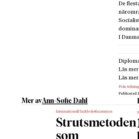
De flest
närområ
Socialis
dominans
I Danma
Diploma
Läs mer
Läs mer
Från tidnin
Publicerad:
Mer av
Ann-Sofie Dahl
Internationell fackbok
Recension
Strutsmetoden
som