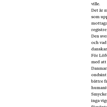
ville.
Det är 
som upp
mottaga
registrer
Den sve
och vad
danskars
För Löf
med att
Danmark
ondsint
bättre 
humanit
Smyckefr
inga vig