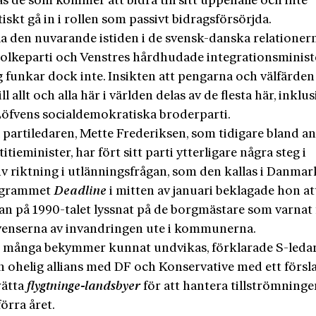
s de som kommer att bidra till sitt uppehälle och inte
skt gå in i rollen som passivt bidragsförsörjda.
la den nuvarande istiden i de svensk-danska relationer
olkeparti och Venstres hårdhudade integrationsminist
 funkar dock inte. Insikten att pengarna och välfärden
ill allt och alla här i världen delas av de flesta här, inklus
Löfvens socialdemokratiska broderparti.
 partiledaren, Mette Frederiksen, som tidigare bland a
stitieminister, har fört sitt parti ytterligare några steg i
iv riktning i utlänningsfrågan, som den kallas i Danmar
rogrammet
Deadline
i mitten av januari beklagade hon at
dan på 1990-talet lyssnat på de borgmästare som varnat 
enserna av invandringen ute i kommunerna.
 många bekymmer kunnat undvikas, förklarade S-leda
en ohelig allians med DF och Konservative med ett förs
rätta
flygtninge-landsbyer
för att hantera tillströmninge
örra året.