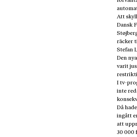
förvänta
automati
Att skyl
Dansk F
Støjberg
räcker t
Stefan 
Den nya
varit ju
restrikt
I tv-p
inte re
konsekv
Då hade
ingått 
att upp
30 000 f