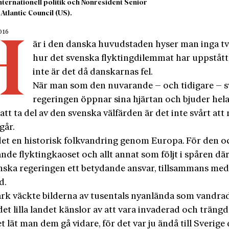
nternationell politik och Nonresident Senior
 Atlantic Council (US).
2016
H
är i den danska huvudstaden hyser man inga tv
hur det svenska flyktingdilemmat har uppstått
inte är det då danskarnas fel.
När man som den nuvarande – och tidigare – 
regeringen öppnar sina hjärtan och bjuder hel
att ta del av den svenska välfärden är det inte svårt att
går.
 det en historisk folkvandring genom Europa. För den o
nde flyktingkaoset och allt annat som följt i spåren dä
nska regeringen ett betydande ansvar, tillsammans me
d.
rk väckte bilderna av tusentals nyanlända som vandra
t lilla landet känslor av att vara invaderad och trängd
let lät man dem gå vidare, för det var ju ändå till Sverige 