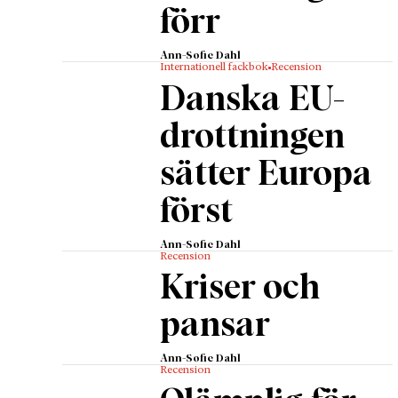
förr
Ann-Sofie Dahl
Internationell fackbok
Recension
Danska EU-
drottningen
sätter Europa
först
Ann-Sofie Dahl
Recension
Kriser och
pansar
Ann-Sofie Dahl
Recension