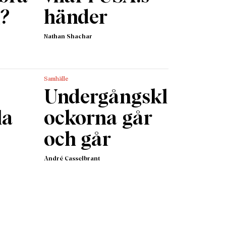
g?
händer
Nathan Shachar
Samhälle
Undergångskl
la
ockorna går
och går
André Casselbrant