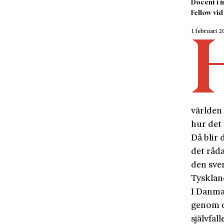
Docent i i
Fellow vid
1 februari 
världen 
hur det 
Då blir
det råda
den sve
Tysklan
I Danma
genom de
självfal