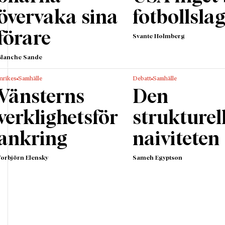
övervaka sina
fotbollsla
förare
Svante Holmberg
Blanche Sande
nrikes
Samhälle
Debatt
Samhälle
Vänsterns
Den
verklighetsför
strukturel
ankring
naiviteten
Torbjörn Elensky
Sameh Egyptson