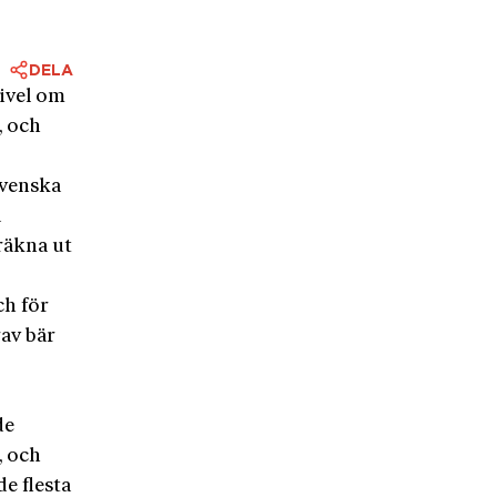
DELA
ivel om
, och
svenska
a
 räkna ut
ch för
rav bär
d
de
, och
de flesta