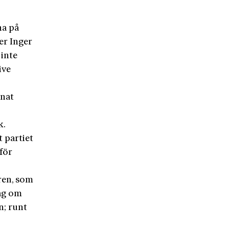
na på
er Inger
 inte
ive
nnat
k.
t partiet
för
ren, som
lag om
n; runt