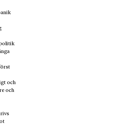
panik
g
politik
ånga
först
igt och
re och
rivs
ot