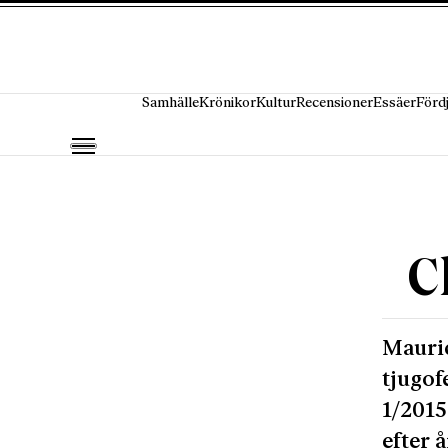
Hoppa till innehåll
Samhälle
Krönikor
Kultur
Recensioner
Essäer
Förd
C
Mauric
tjugof
1/2015
efter 