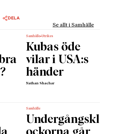
åndare:
t att de
DELA
 i egna
Se allt i Samhälle
te bara
Samhälle
Utrikes
 rad
Kubas öde
ianska
 bra
vilar i USA:s
g?
händer
rika. Av
till sin
Nathan Shachar
behållit
rgentina
nomiska.
Samhälle
, måste
Undergångskl
la
ockorna går