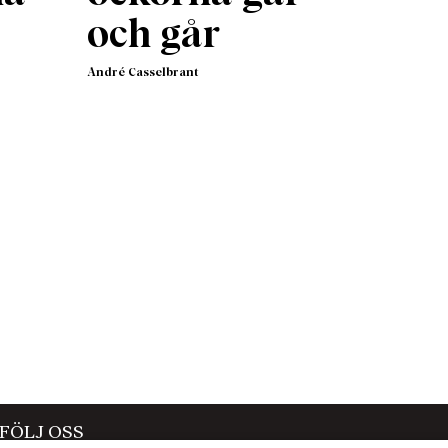
och går
 vare
André Casselbrant
m i
 eller
r gjort
höger,
da
uro som
ch
ting
 i
ar inte
FÖLJ OSS