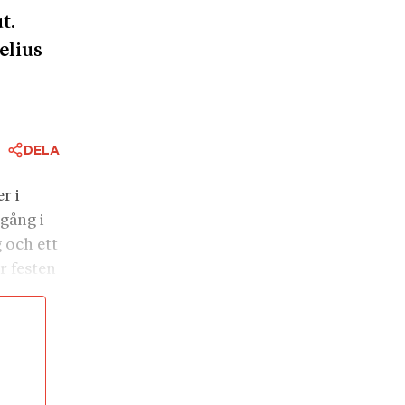
t.
elius
DELA
r i
gång i
 och ett
r festen
storia.
z, som
ar som
en