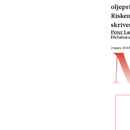
oljepr
Risken
skrive
Peter La
Författar
2 mars 201
än en gå
Militärd
Ironiskt
separer
inte bar