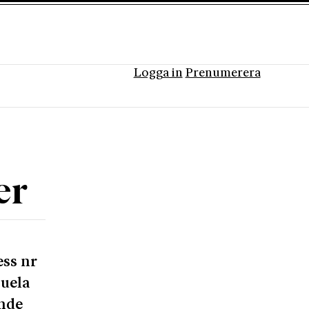
Logga in
Prenumerera
er
ess nr
zuela
ande