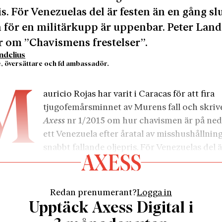
is. För Venezuelas del är festen än en gång slu
 för en militärkupp är uppenbar. Peter Land
r om ”Chavismens frestelser”.
ndelius
e, översättare och fd ambassadör.
5
M
auricio Rojas har varit i Caracas för att fira
tjugofemårsminnet av Murens fall och skrive
Axess
nr 1/2015 om hur chavismen är på ned
ett Venezuela efter åratal av misshushållning
snabbt fallande oljepris. För Venezuelas del ä
ng slut. Risken för en militärkupp är uppenbar.
iktaturer har styrt landet under större delen av dess hi
 nog var det en av Bolívars generaler, José Antonio Paé
Redan prenumerant?
Logga in
ade Venezuela från Storcolombia. Samme Simón Bolív
Upptäck Axess Digital i
a Chávez har velat förläna helgongloria, framställdes d