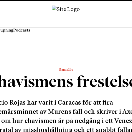
jupning
Podcasts
Samhälle
havismens frestels
io Rojas har varit i Caracas för att fira
emårsminnet av Murens fall och skriver i Ax
 om hur chavismen är på nedgång i ett Vene
åratal av misshushållning och ett snabbt fall