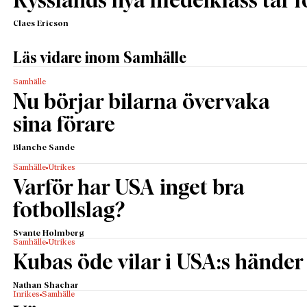
Rysslands nya medelklass tar 
Claes Ericson
Läs vidare inom Samhälle
Samhälle
Nu börjar bilarna övervaka
sina förare
Blanche Sande
Samhälle
Utrikes
Varför har USA inget bra
fotbollslag?
Svante Holmberg
Samhälle
Utrikes
Kubas öde vilar i USA:s händer
Nathan Shachar
Inrikes
Samhälle