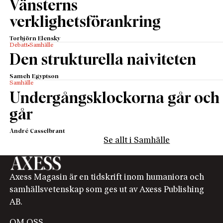
Vänsterns
verklighetsförankring
Torbjörn Elensky
Debatt
Samhälle
Den strukturella naiviteten
Sameh Egyptson
Samhälle
Undergångsklockorna går och
går
André Casselbrant
Se allt i Samhälle
Axess Magasin är en tidskrift inom humaniora och
samhällsvetenskap som ges ut av Axess Publishing
AB.
OM OSS