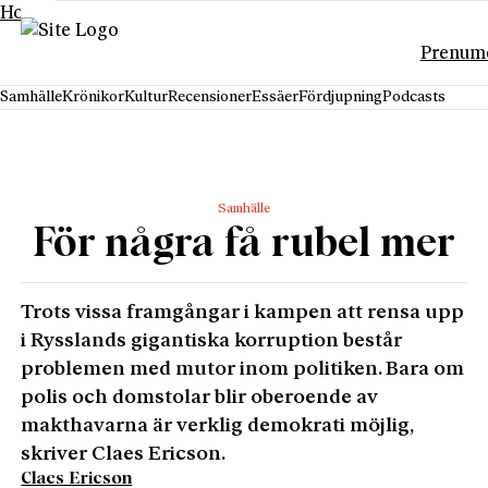
Hoppa till innehåll
Prenum
Samhälle
Krönikor
Kultur
Recensioner
Essäer
Fördjupning
Podcasts
Samhälle
För några få rubel mer
Trots vissa framgångar i kampen att rensa upp
i Rysslands gigantiska korruption består
problemen med mutor inom politiken. Bara om
polis och domstolar blir oberoende av
makthavarna är verklig demokrati möjlig,
skriver Claes Ericson.
Claes Ericson