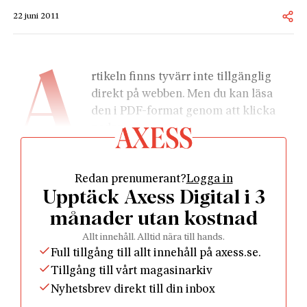
22 juni 2011
A
rtikeln finns tyvärr inte tillgänglig 
direkt på webben. Men du kan läsa 
den i PDF-format genom att klicka 
nedan.
Redan prenumerant?
Logga in
Upptäck Axess Digital i 3
månader utan kostnad
				Läs som PDF				
Allt innehåll. Alltid nära till hands.
Full tillgång till allt innehåll på axess.se.
Tillgång till vårt magasinarkiv
Nyhetsbrev direkt till din inbox