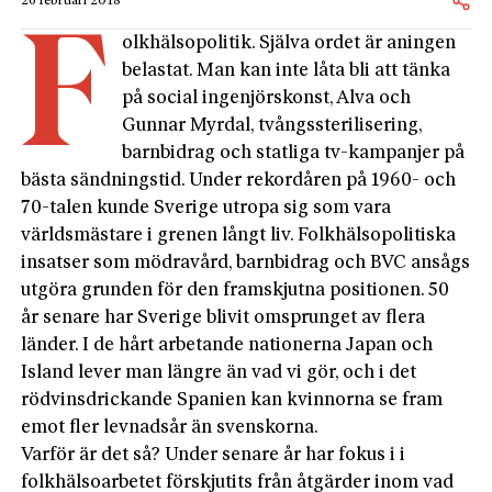
26 februari 2018
F
olkhälsopolitik. Själva ordet är aningen
belastat. Man kan inte låta bli att tänka
på social ingenjörskonst, Alva och
Gunnar Myrdal, tvångssterilisering,
barnbidrag och statliga tv-kampanjer på
bästa sändningstid. Under rekordåren på 1960- och
70-talen kunde Sverige utropa sig som vara
världsmästare i grenen långt liv. Folkhälsopolitiska
insatser som mödravård, barnbidrag och BVC ansågs
utgöra grunden för den framskjutna positionen. 50
år senare har Sverige blivit omsprunget av flera
länder. I de hårt arbetande nationerna Japan och
Island lever man längre än vad vi gör, och i det
rödvinsdrickande Spanien kan kvinnorna se fram
emot fler levnadsår än svenskorna.
Varför är det så? Under senare år har fokus i i
folkhälsoarbetet förskjutits från åtgärder inom vad