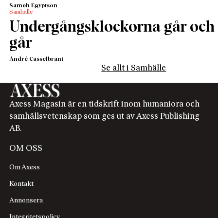
Sameh Egyptson
Samhälle
Undergångsklockorna går och
går
André Casselbrant
Se allt i Samhälle
Axess Magasin är en tidskrift inom humaniora och
samhällsvetenskap som ges ut av Axess Publishing
AB.
OM OSS
Om Axess
Kontakt
Annonsera
Integritetspolicy