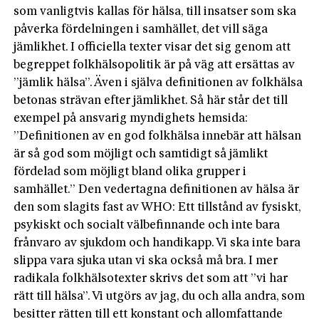
som vanligtvis kallas för hälsa, till insatser som ska
påverka fördelningen i samhället, det vill säga
jämlikhet. I officiella texter visar det sig genom att
begreppet folkhälsopolitik är på väg att ersättas av
”jämlik hälsa”. Även i själva definitionen av folkhälsa
betonas strävan efter jämlikhet. Så här står det till
exempel på ansvarig myndighets hemsida:
”Definitionen av en god folkhälsa innebär att hälsan
är så god som möjligt och samtidigt så jämlikt
fördelad som möjligt bland olika grupper i
samhället.” Den vedertagna definitionen av hälsa är
den som slagits fast av WHO: Ett tillstånd av fysiskt,
psykiskt och socialt välbefinnande och inte bara
frånvaro av sjukdom och handikapp. Vi ska inte bara
slippa vara sjuka utan vi ska också må bra. I mer
radikala folkhälsotexter skrivs det som att ”vi har
rätt till hälsa”. Vi utgörs av jag, du och alla andra, som
besitter rätten till ett konstant och allomfattande