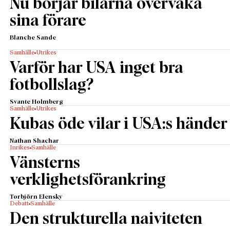
Nu börjar bilarna övervaka
sina förare
Blanche Sande
Samhälle
Utrikes
Varför har USA inget bra
fotbollslag?
Svante Holmberg
Samhälle
Utrikes
Kubas öde vilar i USA:s händer
Nathan Shachar
Inrikes
Samhälle
Vänsterns
verklighetsförankring
Torbjörn Elensky
Debatt
Samhälle
Den strukturella naiviteten