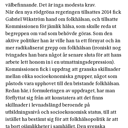
välbefinnande. Det är inga modesta krav.
När den nya rödgröna regeringen tillsattes 2014 fick
Gabriel Wikström hand om folkhälsan, och tillsatte
Kommissionen för jämlik hälsa, som skulle reda ut
begreppen om vad som behövde göras. Som den
aktive politiker han är ville han ta ett förnyat och än
mer radikaliserat grepp om folkhälsan (ironiskt nog
tvingades han bara något år senare sluta för att hans
arbete lett honom in i en utmattningsdepression).
Kommissionen fick i uppdrag att granska skillnader
mellan olika socioekonomiska grupper, något som
påstods vara upphovet till den bristande folkhälsan.
Redan här, i formuleringen av uppdraget, har man
förflyttat sig från att konstatera att det finns
skillnader i levnadslängd beroende på
utbildningsnivå och socioekonomisk status, till att
istället ha bestämt sig för att folkhälsopolitik är att
ta bort ojämlikheter i samhället. Den svenska