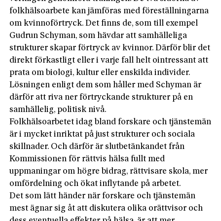
folkhälsoarbete kan jämföras med föreställningarna
om kvinnoförtryck. Det finns de, som till exempel
Gudrun Schyman, som hävdar att samhälleliga
strukturer skapar förtryck av kvinnor. Därför blir det
direkt förkastligt eller i varje fall helt ointressant att
prata om biologi, kultur eller enskilda individer.
Lösningen enligt dem som håller med Schyman är
därför att riva ner förtryckande strukturer på en
samhällelig, politisk nivå.
Folkhälsoarbetet idag bland forskare och tjänstemän
är i mycket inriktat på just strukturer och sociala
skillnader. Och därför är slutbetänkandet från
Kommissionen för rättvis hälsa fullt med
uppmaningar om högre bidrag, rättvisare skola, mer
omfördelning och ökat inflytande på arbetet.
Det som lätt händer när forskare och tjänstemän
mest ägnar sig åt att diskutera olika orättvisor och
dess eventuella effekter på hälsa, är att mer