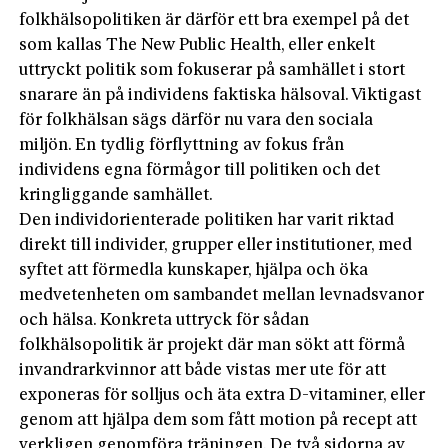
folkhälsopolitiken är därför ett bra exempel på det
som kallas The New Public Health, eller enkelt
uttryckt politik som fokuserar på samhället i stort
snarare än på individens faktiska hälsoval. Viktigast
för folkhälsan sägs därför nu vara den sociala
miljön. En tydlig förflyttning av fokus från
individens egna förmågor till politiken och det
kringliggande samhället.
Den individorienterade politiken har varit riktad
direkt till individer, grupper eller institutioner, med
syftet att förmedla kunskaper, hjälpa och öka
medvetenheten om sambandet mellan levnadsvanor
och hälsa. Konkreta uttryck för sådan
folkhälsopolitik är projekt där man sökt att förmå
invandrarkvinnor att både vistas mer ute för att
exponeras för solljus och äta extra D-vitaminer, eller
genom att hjälpa dem som fått motion på recept att
verkligen genomföra träningen. De två sidorna av