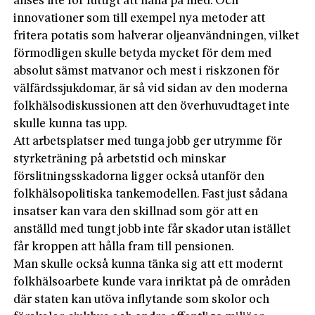
anses lite för futtigt att hålla på med. Och
innovationer som till exempel nya metoder att
fritera potatis som halverar oljeanvändningen, vilket
förmodligen skulle betyda mycket för dem med
absolut sämst matvanor och mest i riskzonen för
välfärdssjukdomar, är så vid sidan av den moderna
folkhälsodiskussionen att den överhuvudtaget inte
skulle kunna tas upp.
Att arbetsplatser med tunga jobb ger utrymme för
styrketräning på arbetstid och minskar
förslitningsskadorna ligger också utanför den
folkhälsopolitiska tankemodellen. Fast just sådana
insatser kan vara den skillnad som gör att en
anställd med tungt jobb inte får skador utan istället
får kroppen att hålla fram till pensionen.
Man skulle också kunna tänka sig att ett modernt
folkhälsoarbete kunde vara inriktat på de områden
där staten kan utöva inflytande som skolor och