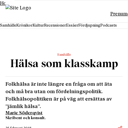
Hoppa till innehåll
Prenum
Samhälle
Krönikor
Kultur
Recensioner
Essäer
Fördjupning
Podcasts
Samhälle
Hälsa som klasskamp
Folkhälsa är inte längre en fråga om att äta
och må bra utan om fördelningspolitik.
Folkhälsopolitiken är på väg att ersättas av
”jämlik hälsa”.
Marie Söderqvist
Skribent och konsult.