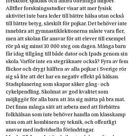
förskolor, sjukhus och andra offentliga miljöer.
Alltfler forskningsstudier visar att mer fysisk
aktivitet inte bara leder till bättre hälsa utan också
till bättre betyg, särskilt för pojkar. Det behöver inte
innebära att gymnastiklektionerna måste vara fler,
men att skolan får ansvar för att elever till exempel
rör på sig minst 10 000 steg om dagen. Många barn
får idag tillgång till både dator och Ipads genom sin
skola. Varför inte en stegräknare också? Fyra av fem
flickor och drygt hälften av alla pojkar i Sverige rör
sig så lite att det har en negativ effekt på hälsan.
Stadsplanering som skapar säker gång- och
cykelpendling. Skolmat av god kvalitet som
möjliggör för alla barn att äta sig mätta på bra mat.
Det finns många sätt att arbeta med att förbättra
folkhälsan som inte behöver handla om klasskamp
utan om att kombinera ny teknik, och offentligt
ansvar med individuella förändringar.