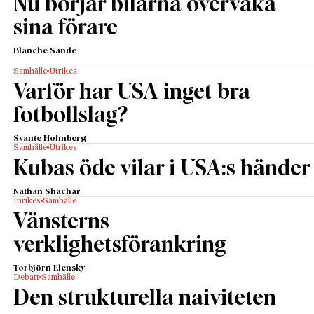
Nu börjar bilarna övervaka
sina förare
Blanche Sande
Samhälle
Utrikes
Varför har USA inget bra
fotbollslag?
Svante Holmberg
Samhälle
Utrikes
Kubas öde vilar i USA:s händer
Nathan Shachar
Inrikes
Samhälle
Vänsterns
verklighetsförankring
Torbjörn Elensky
Debatt
Samhälle
Den strukturella naiviteten