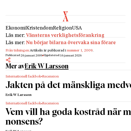
Ekonomi
Kristendom
Religion
USA
Läs mer:
Vänsterns verklighetsförankring
Läs mer:
Nu börjar bilarna övervaka sina förare
Från tidningen:
Artikeln är publicerad i
nummer 1, 2009
.
Publicerad:
Uppdaterad:
26 januari 2009
16 januari 2026
Mer av
Erik W Larsson
Internationell fackbok
Recension
Jakten på det mänskliga medv
Erik W Larsson
Internationell fackbok
Recension
Vem vill ha goda kostråd när 
nonsens?