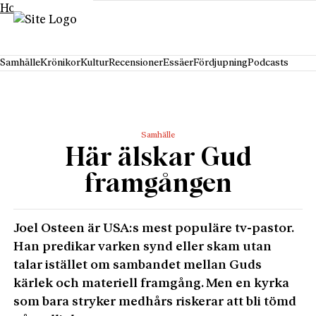
Hoppa till innehåll
Samhälle
Krönikor
Kultur
Recensioner
Essäer
Fördjupning
Podcasts
Samhälle
Här älskar Gud
framgången
Joel Osteen är USA:s mest populäre tv-pastor.
Han predikar varken synd eller skam utan
talar istället om sambandet mellan Guds
kärlek och materiell framgång. Men en kyrka
som bara stryker medhårs riskerar att bli tömd