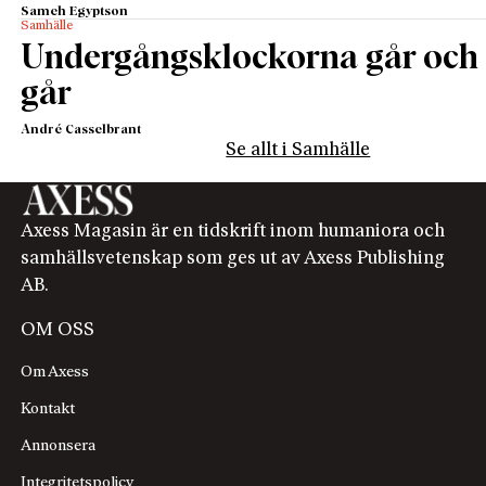
Sameh Egyptson
Samhälle
Undergångsklockorna går och
går
André Casselbrant
Se allt i Samhälle
Axess Magasin är en tidskrift inom humaniora och
samhällsvetenskap som ges ut av Axess Publishing
AB.
OM OSS
Om Axess
Kontakt
Annonsera
Integritetspolicy