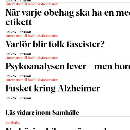
Erik W Larsson
Internationell fackbok
Recension
När varje obehag ska ha en me
etikett
Erik W Larsson
Internationell fackbok
Recension
Varför blir folk fascister?
Erik W Larsson
Internationell fackbok
Recension
Psykoanalysen lever – men bor
Erik W Larsson
Internationell fackbok
Recension
Fusket kring Alzheimer
Erik W Larsson
Läs vidare inom Samhälle
Samhälle