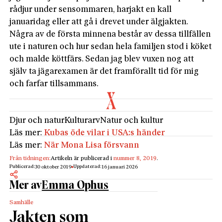
rådjur under sensommaren, harjakt en kall
januaridag eller att gå i drevet under älgjakten.
Några av de första minnena består av dessa tillfällen
ute i naturen och hur sedan hela familjen stod i köket
och malde köttfärs. Sedan jag blev vuxen nog att
själv ta jägarexamen är det framförallt tid för mig
och farfar tillsammans.
Djur och natur
Kulturarv
Natur och kultur
Läs mer:
Kubas öde vilar i USA:s händer
Läs mer:
När Mona Lisa försvann
Från tidningen:
Artikeln är publicerad i
nummer 8, 2019
.
Publicerad:
Uppdaterad:
30 oktober 2019
16 januari 2026
Mer av
Emma Ophus
Samhälle
Jakten som