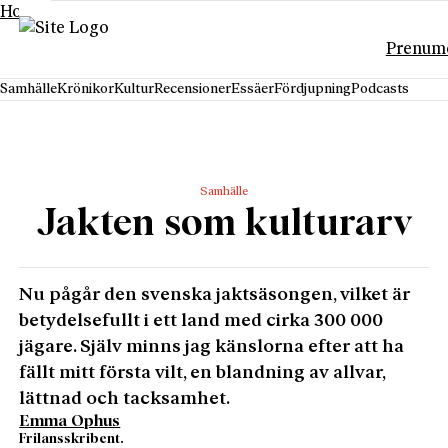
Hoppa till innehåll
Prenum
Samhälle
Krönikor
Kultur
Recensioner
Essäer
Fördjupning
Podcasts
Samhälle
Jakten som kulturarv
Nu pågår den svenska jaktsäsongen, vilket är
betydelsefullt i ett land med cirka 300 000
jägare. Själv minns jag känslorna efter att ha
fällt mitt första vilt, en blandning av allvar,
lättnad och tacksamhet.
Emma Ophus
Frilansskribent.