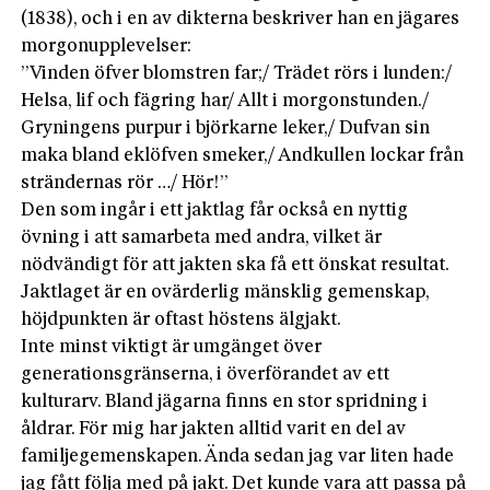
(1838), och i en av dikterna beskriver han en jägares
morgonupplevelser:
”Vinden öfver blomstren far;/ Trädet rörs i lunden:/
Helsa, lif och fägring har/ Allt i morgonstunden./
Gryningens purpur i björkarne leker,/ Dufvan sin
maka bland eklöfven smeker,/ Andkullen lockar från
strändernas rör …/ Hör!”
Den som ingår i ett jaktlag får också en nyttig
övning i att samarbeta med andra, vilket är
nödvändigt för att jakten ska få ett önskat resultat.
Jaktlaget är en ovärderlig mänsklig gemenskap,
höjdpunkten är oftast höstens älgjakt.
Inte minst viktigt är umgänget över
generationsgränserna, i överförandet av ett
kulturarv. Bland jägarna finns en stor spridning i
åldrar. För mig har jakten alltid varit en del av
familjegemenskapen. Ända sedan jag var liten hade
jag fått följa med på jakt. Det kunde vara att passa på