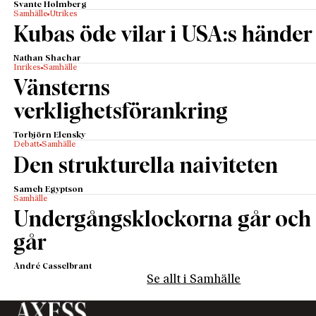
Svante Holmberg
Samhälle
Utrikes
Kubas öde vilar i USA:s händer
Nathan Shachar
Inrikes
Samhälle
Vänsterns
verklighetsförankring
Torbjörn Elensky
Debatt
Samhälle
Den strukturella naiviteten
Sameh Egyptson
Samhälle
Undergångsklockorna går och
går
André Casselbrant
Se allt i Samhälle