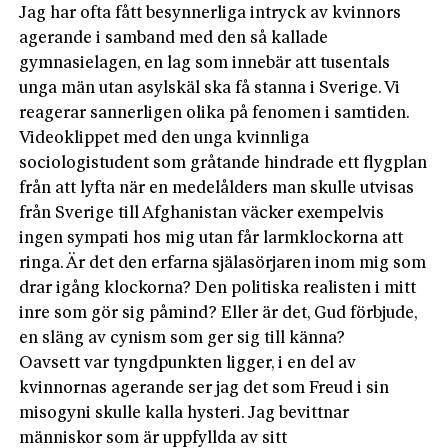
Jag har ofta fått besynnerliga intryck av kvinnors
agerande i samband med den så kallade
gymnasielagen, en lag som innebär att tusentals
unga män utan asylskäl ska få stanna i Sverige. Vi
reagerar sannerligen olika på fenomen i samtiden.
Videoklippet med den unga kvinnliga
sociologistudent som gråtande hindrade ett flygplan
från att lyfta när en medelålders man skulle utvisas
från Sverige till Afghanistan väcker exempelvis
ingen sympati hos mig utan får larmklockorna att
ringa. Är det den erfarna själasörjaren inom mig som
drar igång klockorna? Den politiska realisten i mitt
inre som gör sig påmind? Eller är det, Gud förbjude,
en släng av cynism som ger sig till känna?
Oavsett var tyngdpunkten ligger, i en del av
kvinnornas agerande ser jag det som Freud i sin
misogyni skulle kalla hysteri. Jag bevittnar
människor som är uppfyllda av sitt