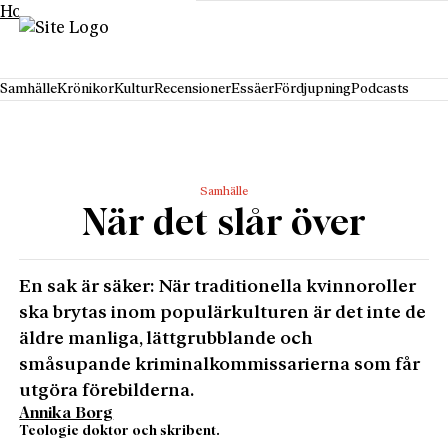
Hoppa till innehåll
Samhälle
Krönikor
Kultur
Recensioner
Essäer
Fördjupning
Podcasts
Samhälle
När det slår över
En sak är säker: När traditionella kvinnoroller
ska brytas inom populärkulturen är det inte de
äldre manliga, lättgrubblande och
småsupande kriminalkommissarierna som får
utgöra förebilderna.
Annika Borg
Teologie doktor och skribent.