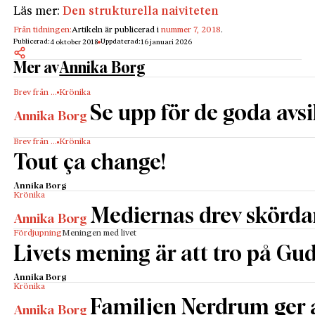
Läs mer:
Den strukturella naiviteten
Från tidningen:
Artikeln är publicerad i
nummer 7, 2018
.
Publicerad:
Uppdaterad:
4 oktober 2018
16 januari 2026
Mer av
Annika Borg
Brev från …
Krönika
Se upp för de goda avs
Annika Borg
Brev från …
Krönika
Tout ça change!
Annika Borg
Krönika
Mediernas drev skördar
Annika Borg
Fördjupning
Meningen med livet
Livets mening är att tro på Gud 
Annika Borg
Krönika
Familjen Nerdrum ger
Annika Borg