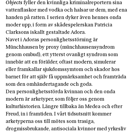
Objects
fyller den kvinnliga kriminalreportern sina
vattenflaskor med vodka och halsar ur dem, med ena
handen på ratten. I serien dyker även hennes onda
moder upp, i form av skådespelerskan Patricia
Clarksons iskallt gestaltade Adora.
Navet i Adoras personlighetsstörning är
Münchhausen by proxy (münchhausensyndrom
genom ombud), ett ytterst ovanligt syndrom som
innebär att en förälder, oftast modern, simulerar
eller framkallar sjukdomssymtom och skador hos
barnet för att själv få uppmärksamhet och framträda
som den omhändertagande och goda.
Den personlighetsstörda kvinnan och den onda
modern är arketyper, som följer oss genom
kulturhistorien. Längre tillbaka än Medea och efter
Freud, in i framtiden. I vårt tidsutsnitt kommer
arketyperna oss till mötes som trasiga,
drogmissbrukande, antisociala kvinnor med yrkesliv