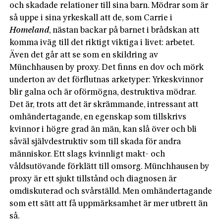
och skadade relationer till sina barn. Mödrar som är
så uppe i sina yrkeskall att de, som Carrie i
Homeland
, nästan backar på barnet i brådskan att
komma iväg till det riktigt viktiga i livet: arbetet.
Även det går att se som en skildring av
Münchhausen by proxy. Det finns en dov och mörk
underton av det förflutnas arketyper: Yrkeskvinnor
blir galna och är oförmögna, destruktiva mödrar.
Det är, trots att det är skrämmande, intressant att
omhändertagande, en egenskap som tillskrivs
kvinnor i högre grad än män, kan slå över och bli
såväl självdestruktiv som till skada för andra
människor. Ett slags kvinnligt makt- och
våldsutövande förklätt till omsorg. Münchhausen by
proxy är ett sjukt tillstånd och diagnosen är
omdiskuterad och svårställd. Men omhändertagande
som ett sätt att få uppmärksamhet är mer utbrett än
så.