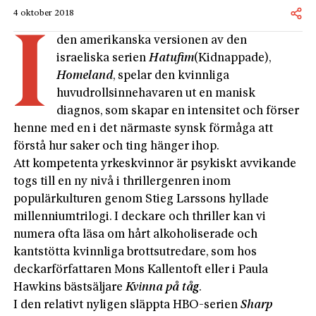
4 oktober 2018
I
den amerikanska versionen av den
israeliska serien
Hatufim
(Kidnappade),
Homeland
, spelar den kvinnliga
huvudrollsinnehavaren ut en manisk
diagnos, som skapar en intensitet och förser
henne med en i det närmaste synsk förmåga att
förstå hur saker och ting hänger ihop.
Att kompetenta yrkeskvinnor är psykiskt avvikande
togs till en ny nivå i thrillergenren inom
populärkulturen genom Stieg Larssons hyllade
millenniumtrilogi. I deckare och thriller kan vi
numera ofta läsa om hårt alkoholiserade och
kantstötta kvinnliga brottsutredare, som hos
deckarförfattaren Mons Kallentoft eller i Paula
Hawkins bästsäljare
Kvinna på tåg
.
I den relativt nyligen släppta HBO-serien
Sharp