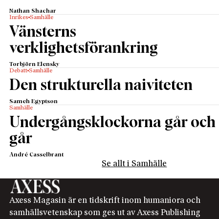
Nathan Shachar
Inrikes
Samhälle
Vänsterns
verklighetsförankring
Torbjörn Elensky
Debatt
Samhälle
Den strukturella naiviteten
Sameh Egyptson
Samhälle
Undergångsklockorna går och
går
André Casselbrant
Se allt i Samhälle
Axess Magasin är en tidskrift inom humaniora och
samhällsvetenskap som ges ut av Axess Publishing