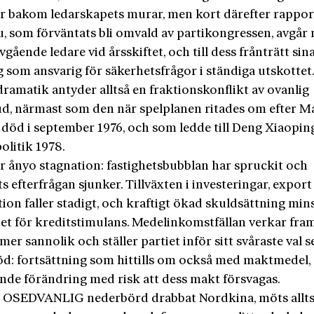
r bakom ledarskapets murar, men kort därefter rappor
u, som förväntats bli omvald av partikongressen, avgår
vgående ledare vid årsskiftet, och till dess frånträtt sin
 som ansvarig för säkerhetsfrågor i ständiga utskottet
ramatik antyder alltså en fraktionskonflikt av ovanlig
d, närmast som den när spelplanen ritades om efter M
död i september 1976, och som ledde till Deng Xiaopin
olitik 1978.
r ånyo stagnation: fastighetsbubblan har spruckit och
s efterfrågan sjunker. Tillväxten i investeringar, expor
ion faller stadigt, och kraftigt ökad skuldsättning min
t för kreditstimulans. Medelinkomstfällan verkar fra
mer sannolik och ställer partiet inför sitt svåraste val 
d: fortsättning som hittills om också med maktmedel, 
nde förändring med risk att dess makt försvagas.
SEDVANLIG nederbörd drabbat Nordkina, möts allt