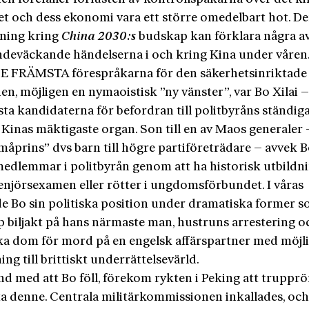
et och dess ekonomi vara ett större omedelbart hot. D
ning kring
China 2030:s
budskap kan förklara några a
deväckande händelserna i och kring Kina under våren
E FRÄMSTA förespråkarna för den säkerhetsinriktade
en, möjligen en nymaoistisk ”ny vänster”, var Bo Xilai –
ta kandidaterna för befordran till politbyråns ständig
 Kinas mäktigaste organ. Son till en av Maos generaler
småprins” dvs barn till högre partiföreträdare – avvek B
medlemmar i politbyrån genom att ha historisk utbildn
genjörsexamen eller rötter i ungdomsförbundet. I våras
de Bo sin politiska position under dramatiska former 
p biljakt på hans närmaste man, hustruns arrestering o
ka dom för mord på en engelsk affärspartner med möjl
ng till brittiskt underrättelsevärld.
d med att Bo föll, förekom rykten i Peking att trupprö
ita denne. Centrala militärkommissionen inkallades, oc