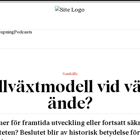
jupning
Podcasts
Samhälle
llväxtmodell vid v
ände?
er för framtida utveckling eller fortsatt säk
iteten? Beslutet blir av historisk betydelse fö