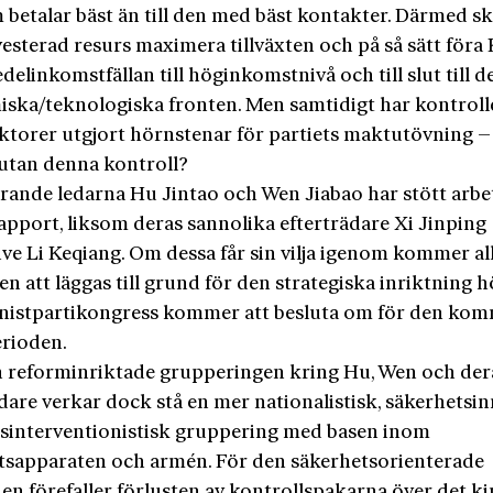
 betalar bäst än till den med bäst kontakter. Därmed sk
vesterad resurs maximera tillväxten och på så sätt föra
delinkomstfällan till höginkomstnivå och till slut till d
ska/teknologiska fronten. Men samtidigt har kontroll
aktorer utgjort hörnstenar för partiets maktutövning –
utan denna kontroll?
rande ledarna Hu Jintao och Wen Jiabao har stött arb
apport, liksom deras sannolika efterträdare Xi Jinping
ve Li Keqiang. Om dessa får sin vilja igenom kommer al
n att läggas till grund för den strategiska inriktning 
stpartikongress kommer att besluta om för den ko
erioden.
 reforminriktade grupperingen kring Hu, Wen och der
dare verkar dock stå en mer nationalistisk, säkerhetsin
tsinterventionistisk gruppering med basen inom
tsapparaten och armén. För den säkerhetsorienterade
en förefaller förlusten av kontrollspakarna över det k