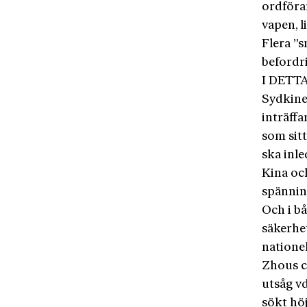
ordföra
vapen, l
Flera ”s
befordr
I DETTA
Sydkines
inträffa
som sitt
ska inle
Kina oc
spännin
Och i bå
säkerhet
nationel
Zhous cv
utsåg v
sökt hö