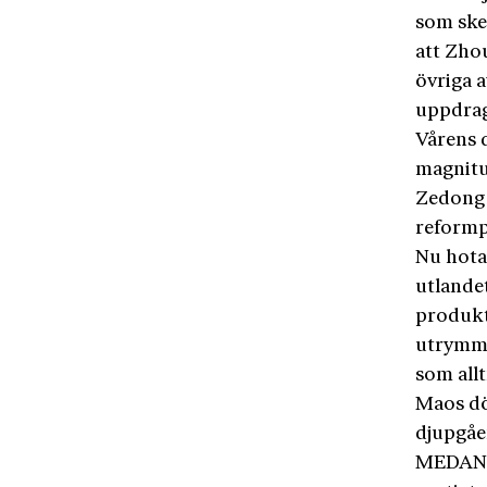
som ske
att Zho
övriga a
uppdrag
Vårens d
magnitu
Zedong 
reformp
Nu hota
utlandet
produkt
utrymme
som allt
Maos dö
djupgåe
MEDAN O