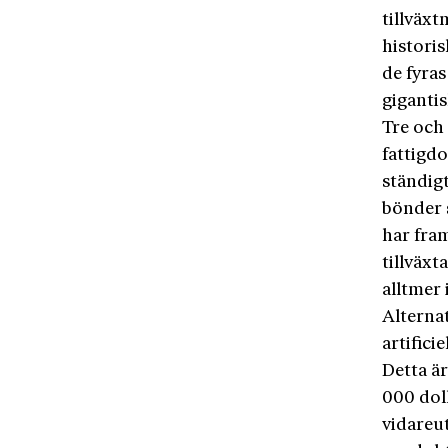
tillväxt
historis
de fyras
gigantis
Tre och 
fattigd
ständigt
bönder 
har fram
tillväx
alltmer 
Alternat
artificiel
Detta är
000 dol
vidareut