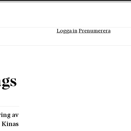
Logga in
Prenumerera
ägs
ring av
r Kinas