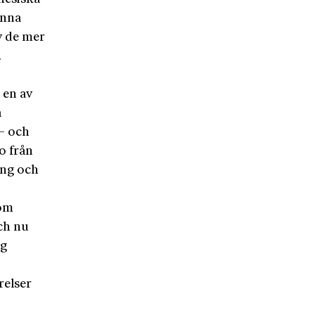
enna
v de mer
.
 en av
a
 – och
o från
ing och
som
ch nu
ig
relser
h