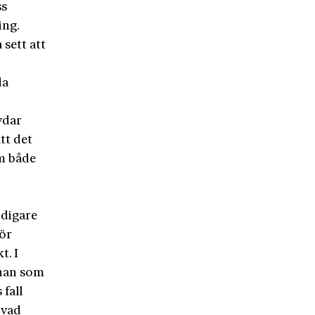
ss
ing.
sett att
da
vdar
tt det
om både
idigare
för
t. I
 han som
fall
 vad