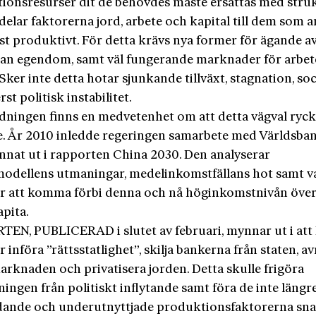
ionsresurser dit de behövdes måste ersättas med stru
delar faktorerna jord, arbete och kapital till dem som 
t produktivt. För detta krävs nya former för ägande av
an egendom, samt väl fungerande marknader för arbet
 Sker inte detta hotar sjunkande tillväxt, stagnation, soc
rst politisk instabilitet.
ledningen finns en medvetenhet om att detta vägval ryck
. År 2010 inledde regeringen samarbete med Världsba
nat ut i rapporten China 2030. Den analyserar
tmodellens utmaningar, medelinkomstfällans hot samt 
ör att komma förbi denna och nå höginkomstnivån över
apita.
EN, PUBLICERAD i slutet av februari, mynnar ut i att K
 införa ”rättsstatlighet”, skilja bankerna från staten, a
arknaden och privatisera jorden. Detta skulle frigöra
ningen från politiskt inflytande samt föra de inte längr
dande och underutnyttjade produktionsfaktorerna snar