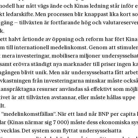
modell har nått vägs ände och Kinas ledning står inför e
kt ledarskifte. Men processen blir knappast lika kort s
 gäng – tillväxten är fortfarande hög och valutareserve
k.
ett halvt årtionde av öppning och reform har fört Kina
om till internationell medelinkomst. Genom att stimule
 mera investeringar, mobilisera miljoner undersysselsa
samt erövra ständigt nya marknader till priser ingen 
gången blivit unik. Men när undersysselsatta fått arbe
tavkastningen från investeringarna minskar måste ocks
ianspråktagna resurser användas så effektivt som möjli
ivet är att tillväxten avstannar, eller måste hållas uppe
lt.
 ”medelinkomstfällan”. När ett land når BNP per capita 
lar (Kinas närmar sig 7 000) måste dess ekonomiska s
vecklas. Det system som flyttat undersysselsatta