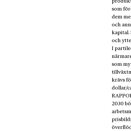
produkt
som för
dem mes
och ann
kapital.
och ytte
I parti
närmare
som myn
tillväx
krävs f
dollar/c
RAPPORT
2030 bör
arbetsm
prisbild
överflö