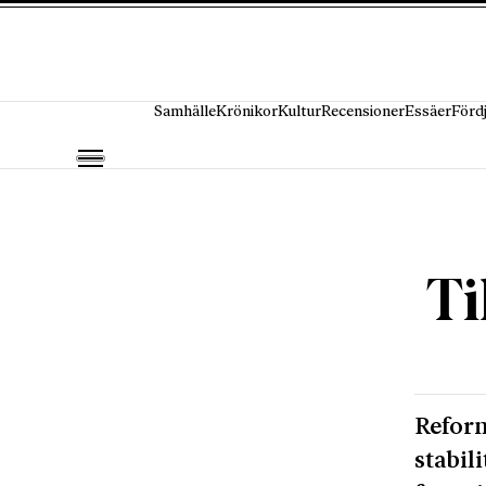
Hoppa till innehåll
Samhälle
Krönikor
Kultur
Recensioner
Essäer
Förd
Ti
Reform
stabil