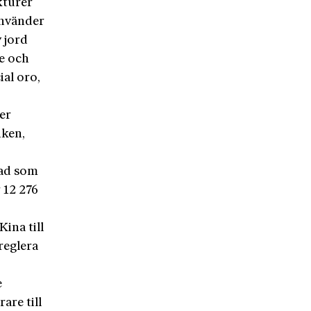
kturer
använder
 jord
e och
ial oro,
er
nken,
vad som
 12 276
ina till
vreglera
e
are till