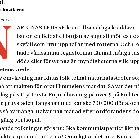
d.
almstierna
r 2012
N
ÄR KINAS LEDARE kom till sin årliga konklav i
badorten Beidahe i början av augusti möttes de 
skyfall som rivit upp tallar med rötterna. Och i 
hade våldsamma regnstormar lämnat många tuse
döda eller försvunna än myndigheterna ville uppg
etens vrede.
 av omvälvning har Kinas folk tolkat naturkatastrofer s
på att makten förlorat Himmelens mandat. Så var det 
åg på sitt yttersta. En jordbävning på över 9 på Richte
e gruvstaden Tangshan med kanske 700 000 döda, oc
s så av många. Halvannan månad efter ordförandens dö
s gäng bortsopat.
nande tolkningar görs nu: Ska kommunistpartiet likt tal
slitas upp med rötterna? Omöjligt är det inte: Kinas