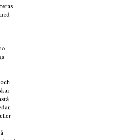
teras
 med
a
.
ao
gs
t och
skar
mstå
sedan
eller
så