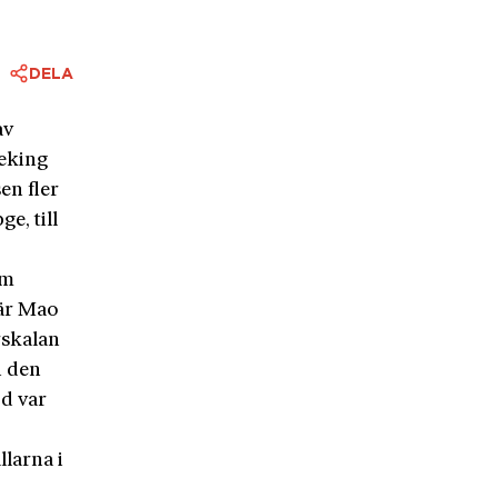
DELA
av
Peking
n fler
e, till
om
när Mao
rskalan
h den
d var
larna i