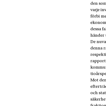
den som
varje in
förbi me
ekonomi
dessa f
händer 
De nuva
denna r
respekti
rapporte
kommuni
tioårsp
Mot den
efterträ
och sta
säkerhe
fraktion