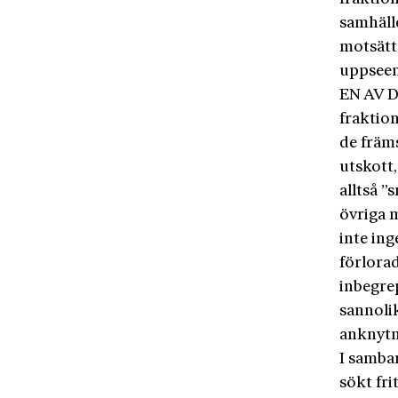
samhäll
motsätt
uppseen
EN AV D
fraktion
de främs
utskott,
alltså ”
övriga 
inte in
förlora
inbegre
sannoli
anknytni
I samban
sökt fr