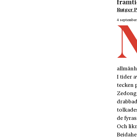
framti
Rutger P
4 septembe
allmänh
I tider
tecken 
Zedong l
drabbad
tolkade
de fyra
Och lik
Beidahe 