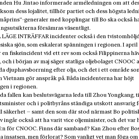
nden Hu Jintao informerade arméledningen om att de
iksom dess lojalitet, tillhör partiet och dess högsta ledn
måprins”-generaler med kopplingar till Bo ska också ha 
ingsutsikterna försämras väsentligt.
 LÄGE INTRÄFFAR incidenter också i den tvistomhölj
iska sjön, som eskalerat spänningen i regionen. I april
r en fiskeincident vid ett rev som också Filippinerna hä
, och i början av maj säger statliga oljebolaget CNOOC a
da djuphavsborrning efter olja, och det i ett område s
h Vietnam gör anspråk på. Båda incidenterna har höjt
gen i regionen.
da fallen kan beslutsvägarna leda till Zhou Yongkang, t
sminister och i politbyråns ständiga utskott ansvarig 
l säkerhet – samt den som där stod närmast Bo politisk
 ingår också att ha varit vice oljeminister, och det var
d:n för CNOOC. Finns där samband? Kan Zhou efter Bos 
ja insatsen, men förlorat? Som vanligt vet man föga om