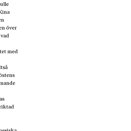
ulle
 Kina
en
en över
 vad
etet med
ltså
höstens
mmande
as
riktad
inesiska