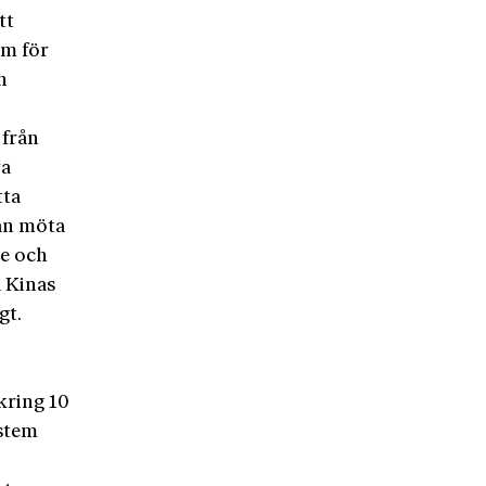
tt
om för
n
 från
ra
tta
kan möta
te och
å Kinas
gt.
kring 10
ystem