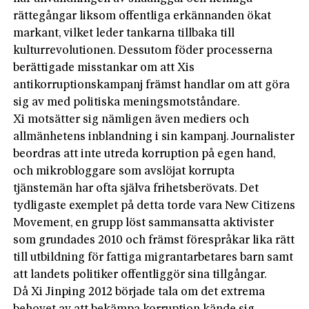
rättegångar liksom offentliga erkännanden ökat
markant, vilket leder tankarna tillbaka till
kulturrevolutionen. Dessutom föder processerna
berättigade misstankar om att Xis
antikorruptionskampanj främst handlar om att göra
sig av med politiska meningsmotståndare.
Xi motsätter sig nämligen även mediers och
allmänhetens inblandning i sin kampanj. Journalister
beordras att inte utreda korruption på egen hand,
och mikrobloggare som avslöjat korrupta
tjänstemän har ofta själva frihetsberövats. Det
tydligaste exemplet på detta torde vara New Citizens
Movement, en grupp löst sammansatta aktivister
som grundades 2010 och främst förespråkar lika rätt
till utbildning för fattiga migrantarbetares barn samt
att landets politiker offentliggör sina tillgångar.
Då Xi Jinping 2012 började tala om det extrema