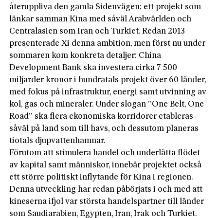
återuppliva den gamla Sidenvägen; ett projekt som
länkar samman Kina med såväl Arabvärlden och
Centralasien som Iran och Turkiet. Redan 2013
presenterade Xi denna ambition, men först nu under
sommaren kom konkreta detaljer: China
Development Bank ska investera cirka 7 500
miljarder kronor i hundratals projekt över 60 länder,
med fokus på infrastruktur, energi samt utvinning av
kol, gas och mineraler. Under slogan ”One Belt, One
Road” ska flera ekonomiska korridorer etableras
såväl på land som till havs, och dessutom planeras
tiotals djupvattenhamnar.
Förutom att stimulera handel och underlätta flödet
av kapital samt människor, innebär projektet också
ett större politiskt inflytande för Kina i regionen.
Denna utveckling har redan påbörjats i och med att
kineserna ifjol var största handelspartner till länder
som Saudiarabien, Egypten, Iran, Irak och Turkiet.