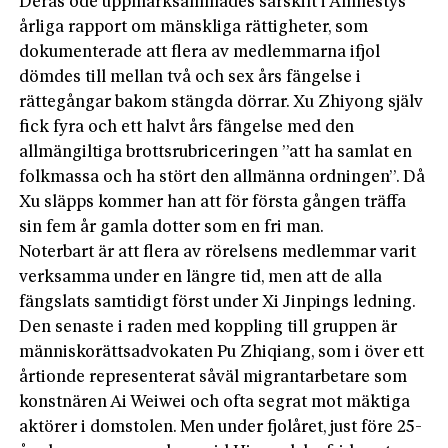
Deras öde uppmärksammades särskilt i Amnestys
årliga rapport om mänskliga rättigheter, som
dokumenterade att flera av medlemmarna ifjol
dömdes till mellan två och sex års fängelse i
rättegångar bakom stängda dörrar. Xu Zhiyong själv
fick fyra och ett halvt års fängelse med den
allmängiltiga brottsrubriceringen ”att ha samlat en
folkmassa och ha stört den allmänna ordningen”. Då
Xu släpps kommer han att för första gången träffa
sin fem år gamla dotter som en fri man.
Noterbart är att flera av rörelsens medlemmar varit
verksamma under en längre tid, men att de alla
fängslats samtidigt först under Xi Jinpings ledning.
Den senaste i raden med koppling till gruppen är
människorättsadvokaten Pu Zhiqiang, som i över ett
årtionde representerat såväl migrantarbetare som
konstnären Ai Weiwei och ofta segrat mot mäktiga
aktörer i domstolen. Men under fjolåret, just före 25-