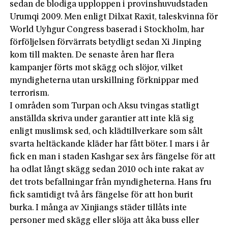
sedan de blodiga upploppen i provinshuvudstaden
Urumqi 2009. Men enligt Dilxat Raxit, taleskvinna för
World Uyhgur Congress baserad i Stockholm, har
förföljelsen förvärrats betydligt sedan Xi Jinping
kom till makten. De senaste åren har flera
kampanjer förts mot skägg och slöjor, vilket
myndigheterna utan urskillning förknippar med
terrorism.
I områden som Turpan och Aksu tvingas statligt
anställda skriva under garantier att inte klä sig
enligt muslimsk sed, och klädtillverkare som sålt
svarta heltäckande kläder har fått böter. I mars i år
fick en man i staden Kashgar sex års fängelse för att
ha odlat långt skägg sedan 2010 och inte rakat av
det trots befallningar från myndigheterna. Hans fru
fick samtidigt två års fängelse för att hon burit
burka. I många av Xinjiangs städer tillåts inte
personer med skägg eller slöja att åka buss eller