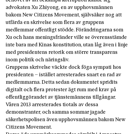
behovet av att bekämpa korruption kände sig
advokaten Xu Zhiyong, en av upphovsmännen
bakom New Citizens Movement, självsäker nog att
utfärda en skrivelse som flera av gruppens
medlemmar offentligt stödde. Förändringarna som
Xu och hans meningsfränder ville se överensstämde
inte bara med Kinas konstitution, utan låg även i linje
med presidentens retorik om större transparens
inom politik och näringsliv.
Gruppens skrivelse väckte dock föga sympati hos
presidenten – istället arresterades snart en rad av
medlemmarna. Detta sedan dokumentet spridits
digitalt och flera protester ägt rum med krav på
offentliggörandet av tjänstemännens tillgångar.
Våren 2013 arresterades tiotals av dessa
demonstranter, och samma sommar jagade
säkerhetspolisen även upphovsmännen bakom New
Citizens Movement.