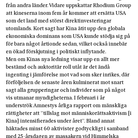
från andra länder. Vidare uppskattar Rhodium Group
att kineserna inom fem år kommer att ersätta USA
som det land med störst direktinvesteringar
utomlands. Kort sagt har Kina ätit upp den globala
ekonomiska dominans som USA kunde stödja sig på
för bara något årtionde sedan, vilket också innebär
en ökad förskjutning i politiskt inflytande.
Men om Kinas nya ledning visar upp en allt mer
bestämd och auktoritär roll utåt är det ändå
ingenting i jämförelse mot vad som sker inrikes, där
förföljelsen de senaste åren kulminerat mot snart
sagt alla grupperingar och individer som på något
vis utmanar myndigheterna. I februari i år
underströk Amnestys årliga rapport om mänskliga
rättigheter att ”tillslag mot människorättsaktivism [i
Kina] intensifierades under året”. Bland annat
häktades minst 60 aktivister godtyckligt i samband
med 25-årsdagen av massakern vid Himmelska