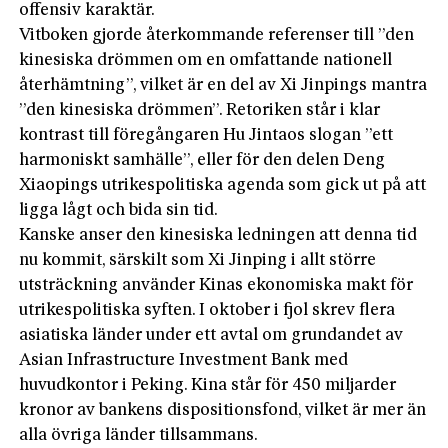
offensiv karaktär.
Vitboken gjorde återkommande referenser till ”den
kinesiska drömmen om en omfattande nationell
återhämtning”, vilket är en del av Xi Jinpings mantra
”den kinesiska drömmen”. Retoriken står i klar
kontrast till föregångaren Hu Jintaos slogan ”ett
harmoniskt samhälle”, eller för den delen Deng
Xiaopings utrikespolitiska agenda som gick ut på att
ligga lågt och bida sin tid.
Kanske anser den kinesiska ledningen att denna tid
nu kommit, särskilt som Xi Jinping i allt större
utsträckning använder Kinas ekonomiska makt för
utrikespolitiska syften. I oktober i fjol skrev flera
asiatiska länder under ett avtal om grundandet av
Asian Infrastructure Investment Bank med
huvudkontor i Peking. Kina står för 450 miljarder
kronor av bankens dispositionsfond, vilket är mer än
alla övriga länder tillsammans.