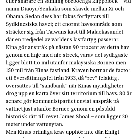
eller snarare en samling obeboeliga klippblock – vid
namn Diaoyu/Senkaku som skavde mellan Xi och
Obama. Sedan dess har fokus förflyttats till
Sydkinesiska havet; ett enormt havsområde som
sträcker sig från Taiwans kust till Malackasundet
där en tredjedel av världens lastfartyg passerar.
Kina gör anspråk på nästan 90 procent av detta hav
genom en linje med nio streck, varav det sydligaste
ligger blott tio mil utanför malaysiska Borneo men
150 mil från Kinas fastland. Kraven bottnar de facto i
ett översättningsfel från 1933, då ”rev” felaktigt
översattes till ”sandbank” när Kinas myndigheter
drog upp en karta över sitt territorium till havs. 80 år
senare gör kommunistpartiet envist anspråk på
vattnet just utanför Borneo genom en påstådd
historisk rätt till revet James Shoal – som ligger 20
meter under vattenytan.
Men Kinas orimliga krav upphör inte där. Enligt