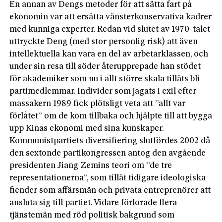
En annan av Dengs metoder för att sätta fart på
ekonomin var att ersätta vänsterkonservativa kadrer
med kunniga experter. Redan vid slutet av 1970-talet
uttryckte Deng (med stor personlig risk) att även
intellektuella kan vara en del av arbetarklassen, och
under sin resa till söder återupprepade han stödet
för akademiker som nu i allt större skala tilläts bli
partimedlemmar. Individer som jagats i exil efter
massakern 1989 fick plötsligt veta att ”allt var
förlåtet” om de kom tillbaka och hjälpte till att bygga
upp Kinas ekonomi med sina kunskaper.
Kommunistpartiets diversifiering slutfördes 2002 då
den sextonde partikongressen antog den avgående
presidenten Jiang Zemins teori om ”de tre
representationerna”, som tillät tidigare ideologiska
fiender som affärsmän och privata entreprenörer att
ansluta sig till partiet. Vidare förlorade flera
tjänstemän med röd politisk bakgrund som