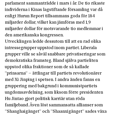
parlament sammanträdde i mars i år. De tio rikaste
individerna i Kinas lagstiftande församling var då
enligt Hurun Report tillsammans goda för 184
miljarder dollar, vilket kan jämföras med 1,9
miljarder dollar för motsvarande tio medlemmar i
den amerikanska kongressen.
Utvecklingen ledde dessutom till att en rad olika
intressegrupper uppstod inom partiet. Liberala
grupper ville se såväl snabbare privatiseringar som
demokratiska framsteg. Bland själva partieliten
uppstod olika fraktioner som de så kallade
”prinsarna” – ättlingar till partiets revolutionärer
med Xi Jinping i spetsen. I andra änden fanns en
gruppering med bakgrund i kommunistpartiets
ungdomsavdelning, som liksom förre presidenten
Hu Jintao gjort politisk karriär utan röda
familjeband. Även löst sammansatta allianser som
”Shanghaigänget” och ”Shaanxigänget” sades växa