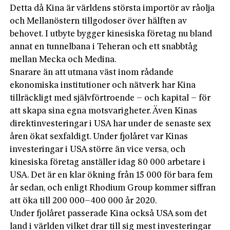
Detta då Kina är världens största importör av råolja
och Mellanöstern tillgodoser över hälften av
behovet. I utbyte bygger kinesiska företag nu bland
annat en tunnelbana i Teheran och ett snabbtåg
mellan Mecka och Medina.
Snarare än att utmana väst inom rådande
ekonomiska institutioner och nätverk har Kina
tillräckligt med självförtroende – och kapital – för
att skapa sina egna motsvarigheter. Även Kinas
direktinvesteringar i USA har under de senaste sex
åren ökat sexfaldigt. Under fjolåret var Kinas
investeringar i USA större än vice versa, och
kinesiska företag anställer idag 80 000 arbetare i
USA. Det är en klar ökning från 15 000 för bara fem
år sedan, och enligt Rhodium Group kommer siffran
att öka till 200 000–400 000 år 2020.
Under fjolåret passerade Kina också USA som det
land i världen vilket drar till sig mest investeringar