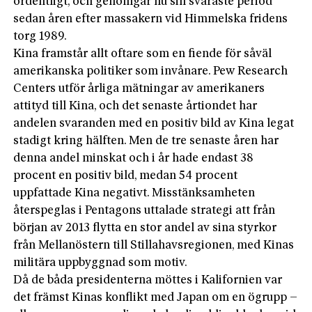
ordentligt, och genomgår nu sin svåraste period
sedan åren efter massakern vid Himmelska fridens
torg 1989.
Kina framstår allt oftare som en fiende för såväl
amerikanska politiker som invånare. Pew Research
Centers utför årliga mätningar av amerikaners
attityd till Kina, och det senaste årtiondet har
andelen svaranden med en positiv bild av Kina legat
stadigt kring hälften. Men de tre senaste åren har
denna andel minskat och i år hade endast 38
procent en positiv bild, medan 54 procent
uppfattade Kina negativt. Misstänksamheten
återspeglas i Pentagons uttalade strategi att från
början av 2013 flytta en stor andel av sina styrkor
från Mellanöstern till Stillahavsregionen, med Kinas
militära uppbyggnad som motiv.
Då de båda presidenterna möttes i Kalifornien var
det främst Kinas konflikt med Japan om en ögrupp –