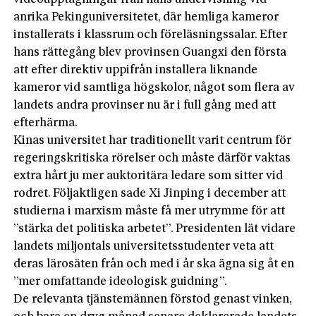
anrika Pekinguniversitetet, där hemliga kameror
installerats i klassrum och föreläsningssalar. Efter
hans rättegång blev provinsen Guangxi den första
att efter direktiv uppifrån installera liknande
kameror vid samtliga högskolor, något som flera av
landets andra provinser nu är i full gång med att
efterhärma.
Kinas universitet har traditionellt varit centrum för
regeringskritiska rörelser och måste därför vaktas
extra hårt ju mer auktoritära ledare som sitter vid
rodret. Följaktligen sade Xi Jinping i december att
studierna i marxism måste få mer utrymme för att
”stärka det politiska arbetet”. Presidenten lät vidare
landets miljontals universitetsstudenter veta att
deras lärosäten från och med i år ska ägna sig åt en
”mer omfattande ideologisk guidning”.
De relevanta tjänstemännen förstod genast vinken,