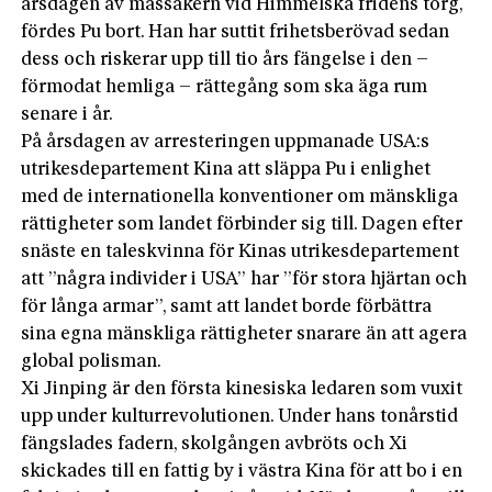
årsdagen av massakern vid Himmelska fridens torg,
fördes Pu bort. Han har suttit frihetsberövad sedan
dess och riskerar upp till tio års fängelse i den –
förmodat hemliga – rättegång som ska äga rum
senare i år.
På årsdagen av arresteringen uppmanade USA:s
utrikesdepartement Kina att släppa Pu i enlighet
med de internationella konventioner om mänskliga
rättigheter som landet förbinder sig till. Dagen efter
snäste en taleskvinna för Kinas utrikesdepartement
att ”några individer i USA” har ”för stora hjärtan och
för långa armar”, samt att landet borde förbättra
sina egna mänskliga rättigheter snarare än att agera
global polisman.
Xi Jinping är den första kinesiska ledaren som vuxit
upp under kulturrevolutionen. Under hans tonårstid
fängslades fadern, skolgången avbröts och Xi
skickades till en fattig by i västra Kina för att bo i en