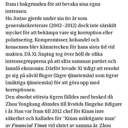
fram i bakgrunden för att bevaka sina egna
intressen.
Hu Jintao gjorde under sin tio år som
generalsekreterare (2002–2012) dock inte särskilt
mycket för att bekämpa vare sig korruption eller
polarisering. Kompromisser, kohandel och
konsensus blev kännetecken för hans sista tid vid
makten. Då Xi Jinping tog över höll de olika
intressegrupperna på att slita samman partiet och
lamslå ekonomin. Därför lovade Xi tidigt att resolut
ge sig på såväl flugor (lägre tjänstemän) som tigrar
(mäktiga tjänstemän) för att göra upp med
korruptionen.
Den absolut största tigern fälldes med besked då
Zhou Yongkang dömdes till livstids fängelse tidigare
i år. Han var fram till 2012 chef för Kinas inre
säkerhet och kallades för ”Kinas mäktigaste man”
av
Financial Times
vid slutet av samma år. Zhou