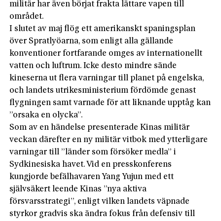
militär har även börjat frakta lättare vapen till
området.
I slutet av maj flög ett amerikanskt spaningsplan
över Spratlyöarna, som enligt alla gällande
konventioner fortfarande omges av internationellt
vatten och luftrum. Icke desto mindre sände
kineserna ut flera varningar till planet på engelska,
och landets utrikesministerium fördömde genast
flygningen samt varnade för att liknande upptåg kan
”orsaka en olycka”.
Som av en händelse presenterade Kinas militär
veckan därefter en ny militär vitbok med ytterligare
varningar till ”länder som försöker medla” i
Sydkinesiska havet. Vid en presskonferens
kungjorde befälhavaren Yang Yujun med ett
självsäkert leende Kinas ”nya aktiva
försvarsstrategi”, enligt vilken landets väpnade
styrkor gradvis ska ändra fokus från defensiv till