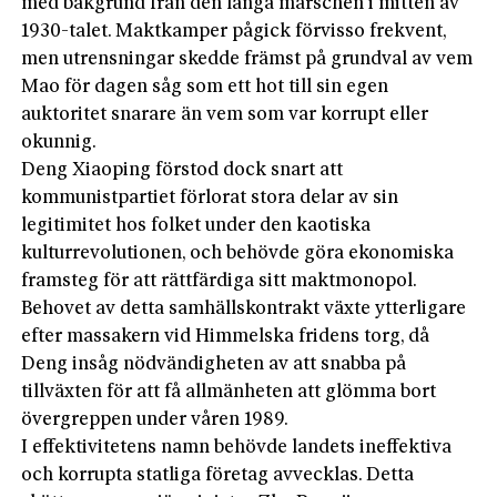
med bakgrund från den långa marschen i mitten av
1930-talet. Maktkamper pågick förvisso frekvent,
men utrensningar skedde främst på grundval av vem
Mao för dagen såg som ett hot till sin egen
auktoritet snarare än vem som var korrupt eller
okunnig.
Deng Xiaoping förstod dock snart att
kommunistpartiet förlorat stora delar av sin
legitimitet hos folket under den kaotiska
kulturrevolutionen, och behövde göra ekonomiska
framsteg för att rättfärdiga sitt maktmonopol.
Behovet av detta samhällskontrakt växte ytterligare
efter massakern vid Himmelska fridens torg, då
Deng insåg nödvändigheten av att snabba på
tillväxten för att få allmänheten att glömma bort
övergreppen under våren 1989.
I effektivitetens namn behövde landets ineffektiva
och korrupta statliga företag avvecklas. Detta