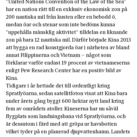
”United Nations Convention of the Law of the Sea”
har en nation rätt till en exklusiv ekonomisk zon på
200 nautiska mil från kusten eller en bebodd ö,
medan öar och stenar som inte bedöms kunna
”uppehålla mänsklig aktivitet” tilldelas en liknande
zon på bara 12 nautiska mil. Därför började Kina 2013
att bygga en rad konstgjorda öar i närheten av bland
annat Filippinerna och Vietnam – något som
förklarar varför endast 19 procent av vietnameserna
enligt Pew Research Center har en positiv bild av
Kina.
Tidigare i år hettade det till ordentligt kring
Spratlyöarna, sedan satellitfoton visat att Kina bara
under årets gång byggt 600 hektar nytt land kring
fem av områdets atoller. Kineserna har nu såväl
flygplats som landningsbana vid Spratlyöarna, och
är dessutom i färd med att gröpa ur havsbotten
vilket tyder på en planerad djupvattenhamn. Landets