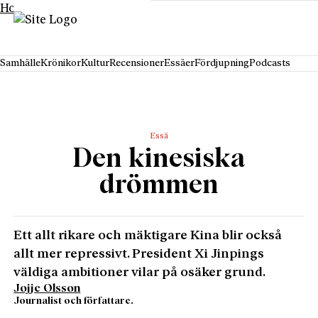
Hoppa till innehåll
Samhälle
Krönikor
Kultur
Recensioner
Essäer
Fördjupning
Podcasts
Essä
Den kinesiska
drömmen
Ett allt rikare och mäktigare Kina blir också
allt mer repressivt. President Xi Jinpings
väldiga ambitioner vilar på osäker grund.
Jojje Olsson
Journalist och författare.