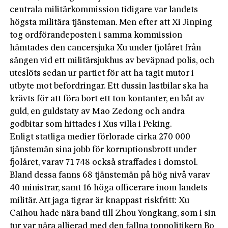
centrala militärkommission tidigare var landets
högsta militära tjänsteman. Men efter att Xi Jinping
tog ordförandeposten i samma kommission
hämtades den cancersjuka Xu under fjolåret från
sängen vid ett militärsjukhus av beväpnad polis, och
uteslöts sedan ur partiet för att ha tagit mutor i
utbyte mot befordringar. Ett dussin lastbilar ska ha
krävts för att föra bort ett ton kontanter, en båt av
guld, en guldstaty av Mao Zedong och andra
godbitar som hittades i Xus villa i Peking.
Enligt statliga medier förlorade cirka 270 000
tjänstemän sina jobb för korruptionsbrott under
fjolåret, varav 71 748 också straffades i domstol.
Bland dessa fanns 68 tjänstemän på hög nivå varav
40 ministrar, samt 16 höga officerare inom landets
militär. Att jaga tigrar är knappast riskfritt: Xu
Caihou hade nära band till Zhou Yongkang, som i sin
tur var nära allierad med den fallna toppolitikern Bo