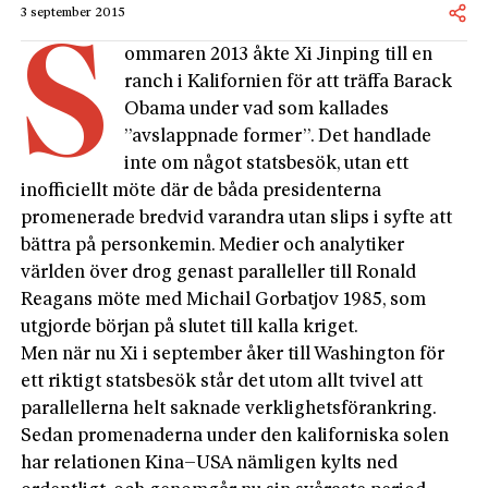
3 september 2015
S
ommaren 2013 åkte Xi Jinping till en
ranch i Kalifornien för att träffa Barack
Obama under vad som kallades
”avslappnade former”. Det handlade
inte om något statsbesök, utan ett
inofficiellt möte där de båda presidenterna
promenerade bredvid varandra utan slips i syfte att
bättra på personkemin. Medier och analytiker
världen över drog genast paralleller till Ronald
Reagans möte med Michail Gorbatjov 1985, som
utgjorde början på slutet till kalla kriget.
Men när nu Xi i september åker till Washington för
ett riktigt statsbesök står det utom allt tvivel att
parallellerna helt saknade verklighetsförankring.
Sedan promenaderna under den kaliforniska solen
har relationen Kina–USA nämligen kylts ned