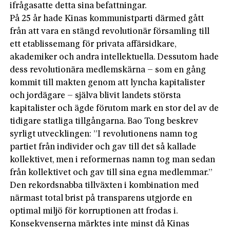
ifrågasatte detta sina befattningar.
På 25 år hade Kinas kommunistparti därmed gått
från att vara en stängd revolutionär församling till
ett etablissemang för privata affärsidkare,
akademiker och andra intellektuella. Dessutom hade
dess revolutionära medlemskärna – som en gång
kommit till makten genom att lyncha kapitalister
och jordägare – själva blivit landets största
kapitalister och ägde förutom mark en stor del av de
tidigare statliga tillgångarna. Bao Tong beskrev
syrligt utvecklingen: ”I revolutionens namn tog
partiet från individer och gav till det så kallade
kollektivet, men i reformernas namn tog man sedan
från kollektivet och gav till sina egna medlemmar.”
Den rekordsnabba tillväxten i kombination med
närmast total brist på transparens utgjorde en
optimal miljö för korruptionen att frodas i.
Konsekvenserna märktes inte minst då Kinas