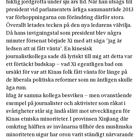
fuktig jordgrotta under sju års tid. När han utsågs till
president vid parlamentets årliga sammanträde 2013
var förhoppningarna om förändring därför stora.
Överallt letades tecken på den nya ledarens välvilja.
Då hans invigningstal som president blev några
minuter försenat började Xi med att säga ”jag är
ledsen att ni fått vänta”. En kinesisk
journalistkollega sade då lyriskt till mig att detta var
ett förtäckt budskap – vad Xi egentligen bad om
ursäkt för var att Kinas folk fått vänta för länge på
de liberala politiska reformer som nu äntligen skulle
äga rum.
Idag är samma kollega besviken – men ovanstående
exempel på journalister och aktivister som råkat i
svårigheter står sig ändå slätt mot utvecklingen för
Kinas etniska minoriteter. I provinsen Xinjiang där
omkring hälften av invånarna tillhör den muslimska
minoriteten uigur har oron varit ständigt närvarande