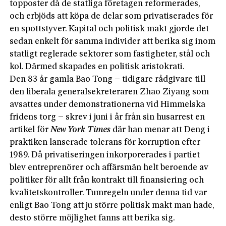
topposter då de statliga företagen reformerades,
och erbjöds att köpa de delar som privatiserades för
en spottstyver. Kapital och politisk makt gjorde det
sedan enkelt för samma individer att berika sig inom
statligt reglerade sektorer som fastigheter, stål och
kol. Därmed skapades en politisk aristokrati.
Den 83 år gamla Bao Tong – tidigare rådgivare till
den liberala generalsekreteraren Zhao Ziyang som
avsattes under demonstrationerna vid Himmelska
fridens torg – skrev i juni i år från sin husarrest en
artikel för
New York Times
där han menar att Deng i
praktiken lanserade tolerans för korruption efter
1989. Då privatiseringen inkorporerades i partiet
blev entreprenörer och affärsmän helt beroende av
politiker för allt från kontrakt till finansiering och
kvalitetskontroller. Tumregeln under denna tid var
enligt Bao Tong att ju större politisk makt man hade,
desto större möjlighet fanns att berika sig.