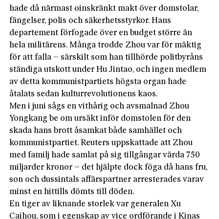
hade då närmast oinskränkt makt över domstolar,
fängelser, polis och säkerhetsstyrkor. Hans
departement förfogade över en budget större än
hela militärens. Många trodde Zhou var för mäktig
för att falla – särskilt som han tillhörde politbyråns
ständiga utskott under Hu Jintao, och ingen medlem
av detta kommunistpartiets högsta organ hade
åtalats sedan kulturrevolutionens kaos.
Men i juni sågs en vithårig och avsmalnad Zhou
Yongkang be om ursäkt inför domstolen för den
skada hans brott åsamkat både samhället och
kommunistpartiet. Reuters uppskattade att Zhou
med familj hade samlat på sig tillgångar värda 750
miljarder kronor – det hjälpte dock föga då hans fru,
son och dussintals affärspartner arresterades varav
minst en hittills dömts till döden.
En tiger av liknande storlek var generalen Xu
Caihou, som i egenskap av vice ordförande i Kinas