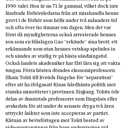
1990-talet. Hon är nu 71 år gammal, vilket dock inte
hindrade förhörsledarna från att misshandla henne
grovt i de förhör som hölls under två månaders tid
och ofta över tio timmar om dagen. Men det var
först då myndigheterna också arresterade hennes
son som en blåslagen Gao ”erkände” sina brott; ett
erkännande som utan hennes vetskap spelades in
och sändes av statlig tv på bästa sändningstid.
Också landets akademiker har fått lära sig att vakta
tungan. Förra hösten dömdes ekonomiprofessorn
Ilham Tohti till livstids fängelse för ”separatism”
efter att ha ifrågasatt Kinas hårdhänta politik mot
etniska minoriteter i provinsen Xinjiang. Tohtis öde
delas av dussintals professorer som fängslats eller
avskedats för att under de senaste dryga två åren
uttryckt åsikter som inte accepteras av partiet.
Kärnan av bevisföringen mot Tohti bestod av
videoupptagningar från hans undervisning vid