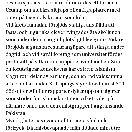
besöka sjukhus.I februari i år infördes ett förbud i
Urumqi om att bära slöja på offentliga platser med
böter på tusentals kronor som följd.
Vid årets ramadan förbjöds statligt anställda att
fasta, och uiguriska elever tvingades äta skollunch
som under denna högtid plötsligt blev gratis. Vidare
förbjöds uiguriska restaurangägare att stänga under
dagtid, och vid såväl företag som universitet fördes
protokoll på vilka som hoppade över lunchen. Som
en förutsägbar konsekvens har extrem islamism
slagit rot i delar av Xinjiang, och en rad våldsamma
attacker har under Xi Jinpings styre krävt minst 500
dödsoffer. Allt fler rapporter dyker upp om uigurer
som strider för Islamiska staten, vilket tyder på
närmare band med extremistgrupper i angränsande
Pakistan.
Myndigheternas svar är alltid mera våld och
förtryck. Då knivbeväpnade män dödade minst tre