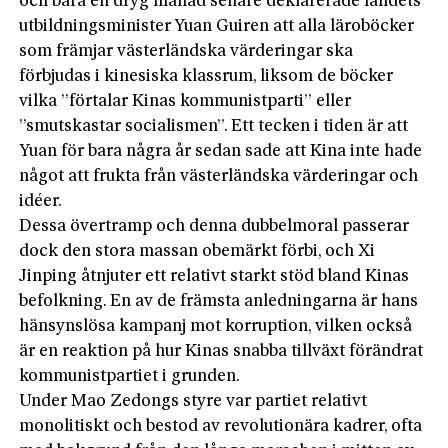
och bara en dryg månad senare deklarerade landets
utbildningsminister Yuan Guiren att alla läroböcker
som främjar västerländska värderingar ska
förbjudas i kinesiska klassrum, liksom de böcker
vilka ”förtalar Kinas kommunistparti” eller
”smutskastar socialismen”. Ett tecken i tiden är att
Yuan för bara några år sedan sade att Kina inte hade
något att frukta från västerländska värderingar och
idéer.
Dessa övertramp och denna dubbelmoral passerar
dock den stora massan obemärkt förbi, och Xi
Jinping åtnjuter ett relativt starkt stöd bland Kinas
befolkning. En av de främsta anledningarna är hans
hänsynslösa kampanj mot korruption, vilken också
är en reaktion på hur Kinas snabba tillväxt förändrat
kommunistpartiet i grunden.
Under Mao Zedongs styre var partiet relativt
monolitiskt och bestod av revolutionära kadrer, ofta