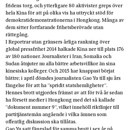
fridens torg, och ytterligare 80 aktivister greps över
hela Kina för att på olika vis ha uttryckt stöd för
demokratidemonstrationerna i Hongkong. Många av
dem sitter fortfarande frihetsberövade utan
rättegång.
I Reportrar utan gränsers årliga rankning över
global pressfrihet 2014 halkade Kina ner till plats 176
av 180 nationer. Journalister i Iran, Somalia och
Sudan åtnjuter nu alla bättre arbetsvillkor än sina
kinesiska kolleger. Och 2015 har knappast börjat
bättre; i april dömdes journalisten Gao Yu till sju års
fängelse för att ha ”spridit statshemligheter”.
Hennes brott utgjordes främst av att för två år sedan
ha försett medier i Hongkong med det så kallade
”dokument nummer 9”, vilket innehöll riktlinjer till
partitjänstemän angående i vilka ämnen som
offentlig diskussion ska tillåtas.
Gao Yu satt fängslad för samma brott i sex år på