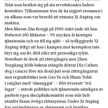
Xilai som berikat sig på sin revolutionära faders
kontakter. Tillsammans tros de ha utgjort stommen i
en allians som var beredd att utmana Xi Jinping om
makten.
Men liksom Zhu Rongji på 1990-talet sade att han
förberett 100 likkistor – 99 stycken åt korrupta
tjänstemän och en till sig själv – så tydliggjorde Xi
Jinping tidigt att han i kampen mot korruption inte
bryr sig om liv, död eller sitt personliga rykte.
Noterbart är dock att rättegången mot Zhou
Yongkang hölls bakom stängda dörrar (Xu Caihou
dog i cancer före sin dom) just som rättegångarna
mot regimkritiker som Gao Yu och Ilham Tohti.
I enighet med ”shuanggui” – fritt översatt ”två
lagar” – utreds politiker och tjänstemän nämligen av
partiets egen disciplinkommitté som står helt
utanför Kinas övriga rättssystem. Under Xi Jinping
har användningen av shuanggui och hemliga