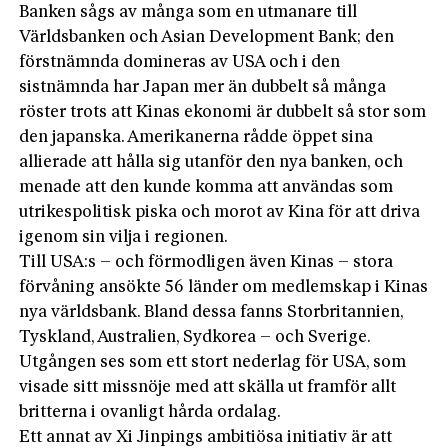
Banken sågs av många som en utmanare till
Världsbanken och Asian Development Bank; den
förstnämnda domineras av USA och i den
sistnämnda har Japan mer än dubbelt så många
röster trots att Kinas ekonomi är dubbelt så stor som
den japanska. Amerikanerna rådde öppet sina
allierade att hålla sig utanför den nya banken, och
menade att den kunde komma att användas som
utrikespolitisk piska och morot av Kina för att driva
igenom sin vilja i regionen.
Till USA:s – och förmodligen även Kinas – stora
förvåning ansökte 56 länder om medlemskap i Kinas
nya världsbank. Bland dessa fanns Storbritannien,
Tyskland, Australien, Sydkorea – och Sverige.
Utgången ses som ett stort nederlag för USA, som
visade sitt missnöje med att skälla ut framför allt
britterna i ovanligt hårda ordalag.
Ett annat av Xi Jinpings ambitiösa initiativ är att