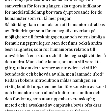
forskningsproposition innehåller förslaget att
samverkan för första gången ska utgöra indikator
för medelstilldelning bör vara djupt oroande för de
humanister som vill få mer pengar.
Så här långt kan man tala om att humaniora drabbas
av förändringar som får en negativ inverkan på
möjligheter till forskningspengar och vetenskapliga
formuleringsprivilegier. Men det finns också andra
besvärligheter, som rör humanioras relation till
omvärlden å ena sidan och till den egna självbilden å
den andra. Man skulle kunna, om man vill vara lite
giftig, tala om det i termer av attityden ”vi vill bli
beundrade och behövda av alla, men lämnade ifred”.
Redan i bokens introduktion målas nämligen en
viktig konflikt upp: den mellan förekomsten av konst
och humaniora som allmän kulturkonsumtion och
den forskning som utan uppenbar vetenskaplig
metod och i avsaknad av empiriska bevis ofta drar