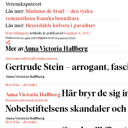
Vetenskapsteori
Läs mer:
Madame de Staël – den tyska
romantikens franska beundrare
Läs mer:
Heyerdahls helvete i paradiset
Från tidningen:
Artikeln är publicerad i
nummer 4, 2017
.
Publicerad:
Uppdaterad:
26 april 2017
16 januari 2026
Mer av
Anna Victoria Hallberg
Internationell fackbok
Recension
Gertrude Stein – arrogant, fa
Anna Victoria Hallberg
Brev från …
Krönika
Här bryr de sig 
Anna Victoria Hallberg
Recension
Svensk fackbok
Nobelstiftelsens skandaler och 
Anna Victoria Hallberg
Brev från …
Krönika