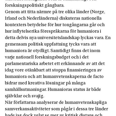
forskningspolitiskt gångbara.
Genom att titta närmre på tre olika länder (Norge,
Irland och Nederländerna) diskuteras nationella
kontexters betydelse för hur tongångarna går och
hur inflytelserika förespråkarna för humaniora i
detta delvis nya universitetslandskap lyckas vara. En
gemensam politisk uppfattning tycks vara att
humaniora är otydligt. Samtidigt finns det inom
varje nationell forskningsbudget och i det
parlamentariska arbetet ett erkännande av att det
idag vore otänkbart att stoppa finansieringen av
humaniora och att humanvetenskaperna de facto
bidrar med kreativa lösningar på många
samhällsutmaningar. Humanioras status är både
självklar och svajig.
När författarna analyserar de humanvetenskapliga
samverkansaktiviteter som pågår i dessa tre länder
hade jag dock velat se mer av kritisk distans och