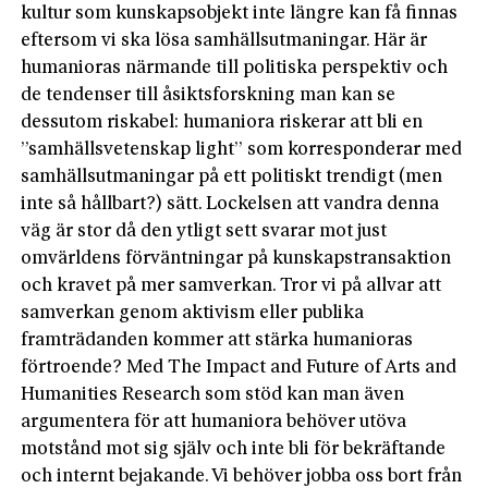
kultur som kunskapsobjekt inte längre kan få finnas
eftersom vi ska lösa samhällsutmaningar. Här är
humanioras närmande till politiska perspektiv och
de tendenser till åsiktsforskning man kan se
dessutom riskabel: humaniora riskerar att bli en
”samhällsvetenskap light” som korresponderar med
samhällsutmaningar på ett politiskt trendigt (men
inte så hållbart?) sätt. Lockelsen att vandra denna
väg är stor då den ytligt sett svarar mot just
omvärldens förväntningar på kunskapstransaktion
och kravet på mer samverkan. Tror vi på allvar att
samverkan genom aktivism eller publika
framträdanden kommer att stärka humanioras
förtroende? Med The Impact and Future of Arts and
Humanities Research som stöd kan man även
argumentera för att humaniora behöver utöva
motstånd mot sig själv och inte bli för bekräftande
och internt bejakande. Vi behöver jobba oss bort från