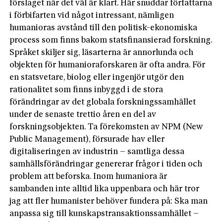
förslaget när det väl är klart. Här snuddar författarna
i förbifarten vid något intressant, nämligen
humanioras avstånd till den politisk-ekonomiska
process som finns bakom statsfinansierad forskning.
Språket skiljer sig, läsarterna är annorlunda och
objekten för humanioraforskaren är ofta andra. För
en statsvetare, biolog eller ingenjör utgör den
rationalitet som finns inbyggd i de stora
förändringar av det globala forskningssamhället
under de senaste trettio åren en del av
forskningsobjekten. Ta förekomsten av NPM (New
Public Management), försurade hav eller
digitaliseringen av industrin – samtliga dessa
samhällsförändringar genererar frågor i tiden och
problem att beforska. Inom humaniora är
sambanden inte alltid lika uppenbara och här tror
jag att fler humanister behöver fundera på: Ska man
anpassa sig till kunskapstransaktionssamhället –