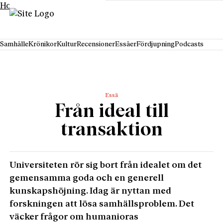
Hoppa till innehåll
Samhälle
Krönikor
Kultur
Recensioner
Essäer
Fördjupning
Podcasts
Essä
Från ideal till
transaktion
Universiteten rör sig bort från idealet om det
gemensamma goda och en generell
kunskapshöjning. Idag är nyttan med
forskningen att lösa samhällsproblem. Det
väcker frågor om humanioras