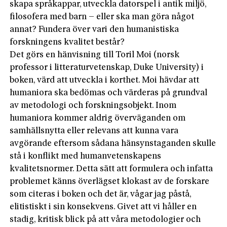
skapa språkappar, utveckla datorspel i antik miljö,
filosofera med barn – eller ska man göra något
annat? Fundera över vari den humanistiska
forskningens kvalitet består?
Det görs en hänvisning till Toril Moi (norsk
professor i litteraturvetenskap, Duke University) i
boken, värd att utveckla i korthet. Moi hävdar att
humaniora ska bedömas och värderas på grundval
av metodologi och forskningsobjekt. Inom
humaniora kommer aldrig överväganden om
samhällsnytta eller relevans att kunna vara
avgörande eftersom sådana hänsynstaganden skulle
stå i konflikt med humanvetenskapens
kvalitetsnormer. Detta sätt att formulera och infatta
problemet känns överlägset klokast av de forskare
som citeras i boken och det är, vågar jag påstå,
elitistiskt i sin konsekvens. Givet att vi håller en
stadig, kritisk blick på att våra metodologier och