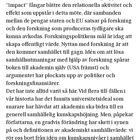
”impact” fångar bättre den relationella aktivitet och
effekt som uppstår i detta möte, där sambanden
mellan de pengar staten och EU satsar på forskning
och den forskning som produceras tydligare ska
kunna avkodas. Forskningspolitikens mål är idag att
skapa offentligt värde. Nyttan med forskning är att
den kommer samhället till gagn. Idén om att lösa
samhällsutmaningar med hjälp av forskning spårar
boken till akademin själv (USA främst) och
argumentet har plockats upp av politiker och
forskningsfinansiärer.
Det har inte alltid varit så här. Vid flera till-fällen i
vår historia har det funnits universitetsideal som
snarare har hävdat att akademin ska bidra till en
generell samhällelig kunskapshöjning. Men, påpekar
författarna, en gradvis förändring har skett i synen
på och definitionen av akademiskt samhällsvärde: vi
rör oss bort från idén om kunskapsnivåer i samhället