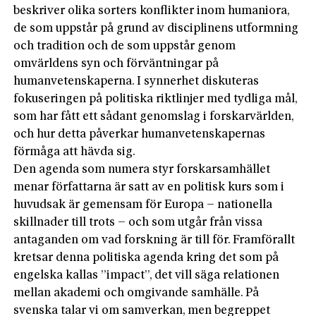
beskriver olika sorters konflikter inom humaniora,
de som uppstår på grund av disciplinens utformning
och tradition och de som uppstår genom
omvärldens syn och förväntningar på
humanvetenskaperna. I synnerhet diskuteras
fokuseringen på politiska riktlinjer med tydliga mål,
som har fått ett sådant genomslag i forskarvärlden,
och hur detta påverkar humanvetenskapernas
förmåga att hävda sig.
Den agenda som numera styr forskarsamhället
menar författarna är satt av en politisk kurs som i
huvudsak är gemensam för Europa – nationella
skillnader till trots – och som utgår från vissa
antaganden om vad forskning är till för. Framförallt
kretsar denna politiska agenda kring det som på
engelska kallas ”impact”, det vill säga relationen
mellan akademi och omgivande samhälle. På
svenska talar vi om samverkan, men begreppet