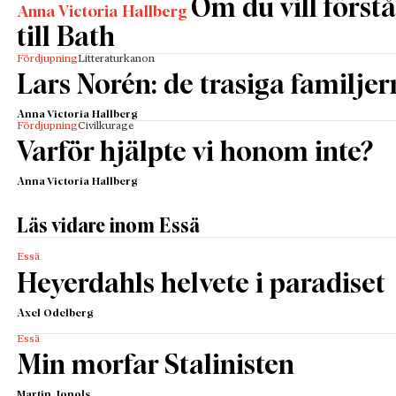
Om du vill förstå
Anna Victoria Hallberg
till Bath
Fördjupning
Litteraturkanon
Lars Norén: de trasiga familjer
Anna Victoria Hallberg
Fördjupning
Civilkurage
Varför hjälpte vi honom inte?
Anna Victoria Hallberg
Läs vidare inom Essä
Essä
Heyerdahls helvete i paradiset
Axel Odelberg
Essä
Min morfar Stalinisten
Martin Jonols