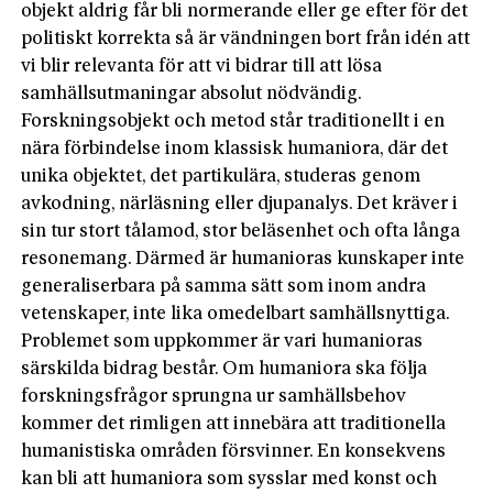
objekt aldrig får bli normerande eller ge efter för det
politiskt korrekta så är vändningen bort från idén att
vi blir relevanta för att vi bidrar till att lösa
samhällsutmaningar absolut nödvändig.
Forskningsobjekt och metod står traditionellt i en
nära förbindelse inom klassisk humaniora, där det
unika objektet, det partikulära, studeras genom
avkodning, närläsning eller djupanalys. Det kräver i
sin tur stort tålamod, stor beläsenhet och ofta långa
resonemang. Därmed är humanioras kunskaper inte
generaliserbara på samma sätt som inom andra
vetenskaper, inte lika omedelbart samhällsnyttiga.
Problemet som uppkommer är vari humanioras
särskilda bidrag består. Om humaniora ska följa
forskningsfrågor sprungna ur samhällsbehov
kommer det rimligen att innebära att traditionella
humanistiska områden försvinner. En konsekvens
kan bli att humaniora som sysslar med konst och