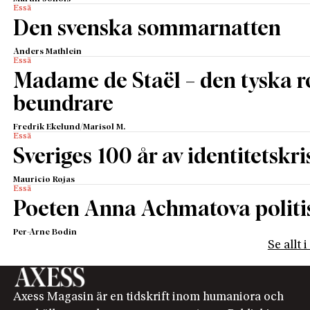
Essä
Den svenska sommarnatten
Anders Mathlein
Essä
Madame de Staël – den tyska 
beundrare
Fredrik Ekelund/Marisol M.
Essä
Sveriges 100 år av identitetskri
Mauricio Rojas
Essä
Poeten Anna Achmatova politis
Per-Arne Bodin
Se allt 
Axess Magasin är en tidskrift inom humaniora och