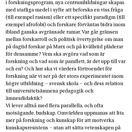
i forskningsprogram, nya centrumbildningar skapas
med statliga medel i syfte att beforska en viss fråga
(till exempel rasism) eller ett specifikt paradigm (till
exempel afrofobi) och forskare förväntas bidra inom
ibland ganska avgränsade ramar. Var går gränsen
mellan forskarroll och politisk övertygelse om man
på dagtid forskar på Marx och på kvällstid pläderar
för densamme? Vem ska avgöra vad som är
forskning och vad som är pamflett, är det upp till var
och en? Och hur ska vi värdera förtroendet för
forskning när vi ser på det stora experimentet inom
högre utbildning – svensk skola – och dess relation
till universitetsämnena pedagogik och
ämnesdidaktik?
Vi lever alltså med flera parallella, och ofta
motsägande, budskap. Omvärlden uppmanas att lita
mer på forskning och kunskap för att motverka
kunskapsresistens – utan att sätta vetenskapen på