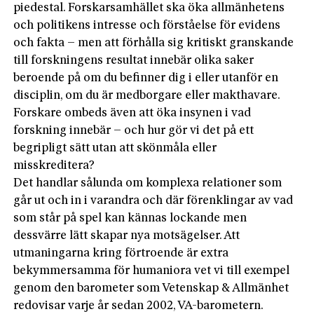
piedestal. Forskarsamhället ska öka allmänhetens
och politikens intresse och förståelse för evidens
och fakta – men att förhålla sig kritiskt granskande
till forskningens resultat innebär olika saker
beroende på om du befinner dig i eller utanför en
disciplin, om du är medborgare eller makthavare.
Forskare ombeds även att öka insynen i vad
forskning innebär – och hur gör vi det på ett
begripligt sätt utan att skönmåla eller
misskreditera?
Det handlar sålunda om komplexa relationer som
går ut och in i varandra och där förenklingar av vad
som står på spel kan kännas lockande men
dessvärre lätt skapar nya motsägelser. Att
utmaningarna kring förtroende är extra
bekymmersamma för humaniora vet vi till exempel
genom den barometer som Vetenskap & Allmänhet
redovisar varje år sedan 2002, VA-barometern.