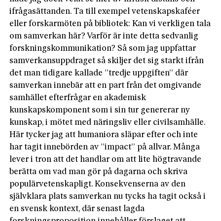
ifrågasättanden. Ta till exempel vetenskapskaféer
eller forskarmöten på bibliotek: Kan vi verkligen tala
om samverkan här? Varför är inte detta sedvanlig
forskningskommunikation? Så som jag uppfattar
samverkansuppdraget så skiljer det sig starkt ifrån
det man tidigare kallade ”tredje uppgiften” där
samverkan innebär att en part från det omgivande
samhället efterfrågar en akademisk
kunskapskomponent som i sin tur genererar ny
kunskap, i mötet med näringsliv eller civilsamhälle.
Här tycker jag att humaniora släpar efter och inte
har tagit innebörden av ”impact” på allvar. Många
lever i tron att det handlar om att lite högtravande
berätta om vad man gör på dagarna och skriva
populärvetenskapligt. Konsekvenserna av den
självklara plats samverkan nu tycks ha tagit också i
en svensk kontext, där senast lagda