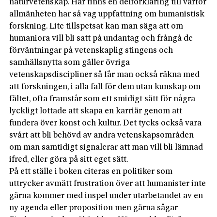
naturvetenskap. Här finns en delförklaring till varför
allmänheten har så vag uppfattning om humanistisk
forskning. Lite tillspetsat kan man säga att om
humaniora vill bli satt på undantag och frångå de
förväntningar på vetenskaplig stingens och
samhällsnytta som gäller övriga
vetenskapsdiscipliner så får man också räkna med
att forskningen, i alla fall för dem utan kunskap om
fältet, ofta framstår som ett smidigt sätt för några
lyckligt lottade att skapa en karriär genom att
fundera över konst och kultur. Det tycks också vara
svårt att bli behövd av andra vetenskapsområden
om man samtidigt signalerar att man vill bli lämnad
ifred, eller göra på sitt eget sätt.
På ett ställe i boken citeras en politiker som
uttrycker avmätt frustration över att humanister inte
gärna kommer med inspel under utarbetandet av en
ny agenda eller proposition men gärna sågar