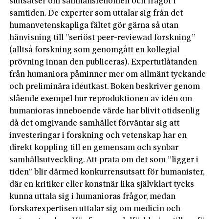
slutsatser om samhällsfenomen och frågor i
samtiden. De experter som uttalar sig från det
humanvetenskapliga fältet gör gärna så utan
hänvisning till ”seriöst peer-reviewad forskning”
(alltså forskning som genomgått en kollegial
prövning innan den publiceras). Expertutlåtanden
från humaniora påminner mer om allmänt tyckande
och preliminära idéutkast. Boken beskriver genom
slående exempel hur reproduktionen av idén om
humanioras inneboende värde har blivit otidsenlig
då det omgivande samhället förväntar sig att
investeringar i forskning och vetenskap har en
direkt koppling till en gemensam och synbar
samhällsutveckling. Att prata om det som ”ligger i
tiden” blir därmed konkurrensutsatt för humanister,
där en kritiker eller konstnär lika självklart tycks
kunna uttala sig i humanioras frågor, medan
forskarexpertisen uttalar sig om medicin och