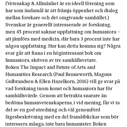
(Vetenskap & Allmänhet är en ideell förening som
har som ändamål är att främja öppenhet och dialog
mellan forskare och det omgivande samhället.)
Svenskar är generellt intresserade av forskning,
men 45 procent saknar uppfattning om humaniora –
att jämföra med medicin, där bara 3 procent inte har
någon uppfattning. Hur kan detta komma sig? Några
svar går att finna i en högintressant bok om
humaniora, skriven av tre samhällsvetare.
Boken The Impact and Future of Arts and
Humanities Research (Paul Benneworth, Magnus
Gulbrandsen & Ellen Hazelkorn, 2016) vill ge svar på
vad forskning inom konst och humaniora har för
samhällsvärde. Genom att betrakta snarare än
bedöma humanvetenskaperna, i vid mening, får vi ta
del av en god utredning och väl genomförd
lägesbeskrivning med en del framåtblickar som bör
intressera många, inte bara humanister. Boken