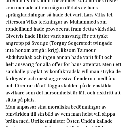
attentat i Stockholm i december 2010 hördes röster
som menade att om någon dödats av hans
sprängladdningar, så hade det varit Lars Vilks fel,
eftersom Vilks teckningar av Muhammed som
rondellhund hade provocerat fram detta våldsdåd.
Givetvis hade Hitler varit ansvarig för ett tyskt
angrepp på Sverige (Torgny Segerstedt tvingade
inte honom att gå i krig), liksom Taimour
Abdulwahab och ingen annan hade varit fullt och
helt ansvarig för alla offer för hans attentat. Men i ett
samhälle präglat av konflikträdsla vill man stryka de
farligaste och mest aggressiva fienderna medhårs
och föredrar då att lägga skulden på de enskilda
avvikare som det hursomhelst är lätt och riskfritt att
sätta på plats.
Man anpassar sina moraliska bedömningar av
omvärlden till sin bild av vem man helst vill slippa
bråka med. Utrikesminister Östen Undén kallade