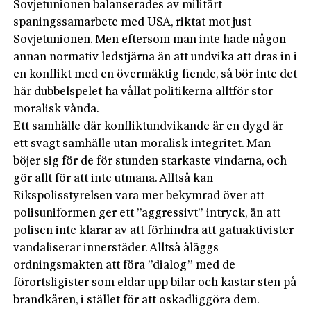
Sovjetunionen balanserades av militärt
spaningssamarbete med USA, riktat mot just
Sovjetunionen. Men eftersom man inte hade någon
annan normativ ledstjärna än att undvika att dras in i
en konflikt med en övermäktig fiende, så bör inte det
här dubbelspelet ha vållat politikerna alltför stor
moralisk vånda.
Ett samhälle där konfliktundvikande är en dygd är
ett svagt samhälle utan moralisk integritet. Man
böjer sig för de för stunden starkaste vindarna, och
gör allt för att inte utmana. Alltså kan
Rikspolisstyrelsen vara mer bekymrad över att
polisuniformen ger ett ”aggressivt” intryck, än att
polisen inte klarar av att förhindra att gatuaktivister
vandaliserar innerstäder. Alltså åläggs
ordningsmakten att föra ”dialog” med de
förortsligister som eldar upp bilar och kastar sten på
brandkåren, i stället för att oskadliggöra dem.