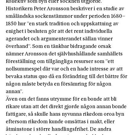
kollektiv som byn eller socknen utgjorde.
Historikern Peter Aronsson beskriver i en studie av
småländska sockenstämmor under perioden 1680–
1850 hur ”en stark tradition och uppskattning av
enighet i besluten gör att det rent individuella
agerandet och argumenterandet sällan vinner
överhand”. Som en tänkbar bidragande orsak
nämner Aronsson det självhushållande samhällets
föreställning om tillgängliga resurser som ”ett
nollsummespel där var och en hade intresse av att
bevaka status quo då en förändring till det bättre för
någon måste betyda en försämring för någon
annan”.
Även om det fanns utrymme för en bonde att bli
rikare utan att det direkt gjorde någon annan bonde
fattigare, så skulle hans nyvunna rikedom oroa byn
eftersom rikedom kunde omsättas i makt, eller
åtminstone i större handlingsfrihet. De andra