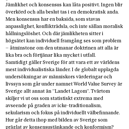
Jämlikhet och konsensus kan låta positivt. Ingen blir
överkörd och alla beslut tas i en demokratisk anda.
Men konsensus har en baksida, som stavas
anpasslighet, konflikträdsla, och inte sällan moralisk
hållningslöshet. Och där jämlikheten sitter i
högsätet kan individuell framgång ses som problem
– åtminstone om den utmanar doktrinen att alla är
lika bra och förtjänar lika mycket i utfall.
Samtidigt gäller Sverige för att vara ett av världens
mest individualistiska länder. I de globalt upplagda
undersökningar av människors värderingar och
livssyn som går under namnet World Value Survey är
Sverige allt annat än ”Landet Lagom”. Tvärtom
skiljer vi ut oss som statistiskt extrema med
avseende på graden av icke-traditionalism,
sekularism och fokus på individuellt välbefinnande.
Hur går detta ihop med bilden av Sverige som
präglat av konsensustänkande och konformism?