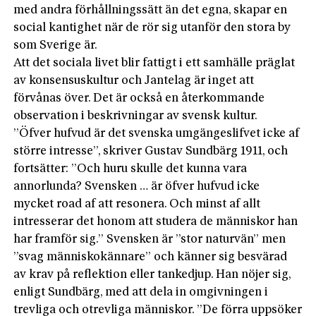
med andra förhållningssätt än det egna, skapar en
social kantighet när de rör sig utanför den stora by
som Sverige är.
Att det sociala livet blir fattigt i ett samhälle präglat
av konsensuskultur och Jantelag är inget att
förvånas över. Det är också en återkommande
observation i beskrivningar av svensk kultur.
”Öfver hufvud är det svenska umgängeslifvet icke af
större intresse”, skriver Gustav Sundbärg 1911, och
fortsätter: ”Och huru skulle det kunna vara
annorlunda? Svensken … är öfver hufvud icke
mycket road af att resonera. Och minst af allt
intresserar det honom att studera de människor han
har framför sig.” Svensken är ”stor naturvän” men
”svag människokännare” och känner sig besvärad
av krav på reflektion eller tankedjup. Han nöjer sig,
enligt Sundbärg, med att dela in omgivningen i
trevliga och otrevliga människor. ”De förra uppsöker