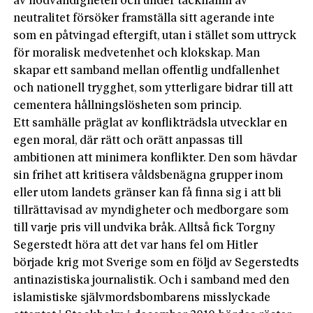
av nödvändigheten och under täcknamn av
neutralitet försöker framställa sitt agerande inte
som en påtvingad eftergift, utan i stället som uttryck
för moralisk medvetenhet och klokskap. Man
skapar ett samband mellan offentlig undfallenhet
och nationell trygghet, som ytterligare bidrar till att
cementera hållningslösheten som princip.
Ett samhälle präglat av konflikträdsla utvecklar en
egen moral, där rätt och orätt anpassas till
ambitionen att minimera konflikter. Den som hävdar
sin frihet att kritisera våldsbenägna grupper inom
eller utom landets gränser kan få finna sig i att bli
tillrättavisad av myndigheter och medborgare som
till varje pris vill undvika bråk. Alltså fick Torgny
Segerstedt höra att det var hans fel om Hitler
började krig mot Sverige som en följd av Segerstedts
antinazistiska journalistik. Och i samband med den
islamistiske självmordsbombarens misslyckade