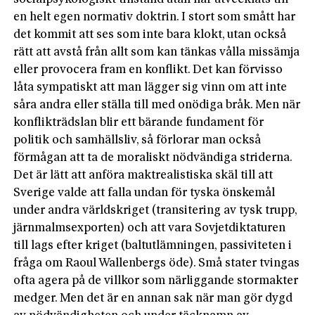
en helt egen normativ doktrin. I stort som smått har
det kommit att ses som inte bara klokt, utan också
rätt att avstå från allt som kan tänkas vålla missämja
eller provocera fram en konflikt. Det kan förvisso
låta sympatiskt att man lägger sig vinn om att inte
såra andra eller ställa till med onödiga bråk. Men när
konflikträdslan blir ett bärande fundament för
politik och samhällsliv, så förlorar man också
förmågan att ta de moraliskt nödvändiga striderna.
Det är lätt att anföra maktrealistiska skäl till att
Sverige valde att falla undan för tyska önskemål
under andra världskriget (transitering av tysk trupp,
järnmalmsexporten) och att vara Sovjetdiktaturen
till lags efter kriget (baltutlämningen, passiviteten i
fråga om Raoul Wallenbergs öde). Små stater tvingas
ofta agera på de villkor som närliggande stormakter
medger. Men det är en annan sak när man gör dygd