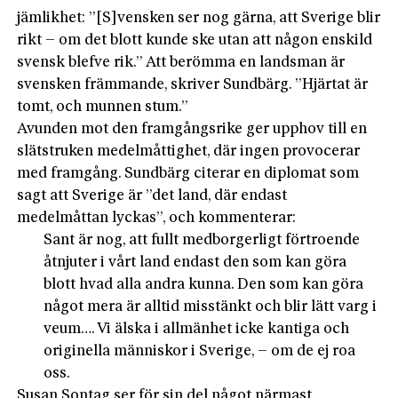
jämlikhet: ”[S]vensken ser nog gärna, att Sverige blir
rikt – om det blott kunde ske utan att någon enskild
svensk blefve rik.” Att berömma en landsman är
svensken främmande, skriver Sundbärg. ”Hjärtat är
tomt, och munnen stum.”
Avunden mot den framgångsrike ger upphov till en
slätstruken medelmåttighet, där ingen provocerar
med framgång. Sundbärg citerar en diplomat som
sagt att Sverige är ”det land, där endast
medelmåttan lyckas”, och kommenterar:
Sant är nog, att fullt medborgerligt förtroende
åtnjuter i vårt land endast den som kan göra
blott hvad alla andra kunna. Den som kan göra
något mera är alltid misstänkt och blir lätt varg i
veum…. Vi älska i allmänhet icke kantiga och
originella människor i Sverige, – om de ej roa
oss.
Susan Sontag ser för sin del något närmast