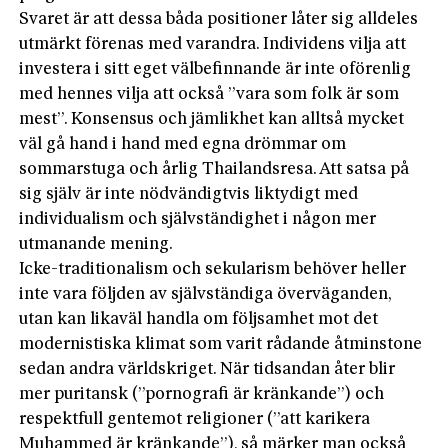
Svaret är att dessa båda positioner låter sig alldeles
utmärkt förenas med varandra. Individens vilja att
investera i sitt eget välbefinnande är inte oförenlig
med hennes vilja att också ”vara som folk är som
mest”. Konsensus och jämlikhet kan alltså mycket
väl gå hand i hand med egna drömmar om
sommarstuga och årlig Thailandsresa. Att satsa på
sig själv är inte nödvändigtvis liktydigt med
individualism och självständighet i någon mer
utmanande mening.
Icke-traditionalism och sekularism behöver heller
inte vara följden av självständiga överväganden,
utan kan likaväl handla om följsamhet mot det
modernistiska klimat som varit rådande åtminstone
sedan andra världskriget. När tidsandan åter blir
mer puritansk (”pornografi är kränkande”) och
respektfull gentemot religioner (”att karikera
Muhammed är kränkande”), så märker man också