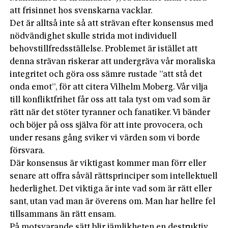
att frisinnet hos svenskarna vacklar.
Det är alltså inte så att strävan efter konsensus med
nödvändighet skulle strida mot individuell
behovstillfredsställelse. Problemet är istället att
denna strävan riskerar att undergräva vår moraliska
integritet och göra oss sämre rustade ”att stå det
onda emot”, för att citera Vilhelm Moberg. Vår vilja
till konfliktfrihet får oss att tala tyst om vad som är
rätt när det stöter tyranner och fanatiker. Vi bänder
och böjer på oss själva för att inte provocera, och
under resans gång sviker vi värden som vi borde
försvara.
Där konsensus är viktigast kommer man förr eller
senare att offra såväl rättsprinciper som intellektuell
hederlighet. Det viktiga är inte vad som är rätt eller
sant, utan vad man är överens om. Man har hellre fel
tillsammans än rätt ensam.
På motsvarande sätt blir jämlikheten en destruktiv