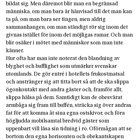
bildat sig. Men däremot blir man en begränsad
människa, om man bara är hänvisad till det man kan
ta på, om man bara ser tingen, men aldrig
sammanhangen, om man ständigt rör sig inom det
givnas istället för inom det möjligas ramar. Och man
blir osäker i mötet med människor som man inte
känner.
Hur ofta har man inte noterat den blandning av
blyghet och bufflighet som utmärker svenskar
utomlands. De gör entré i hotellets frukostmatsal
och anstränger sig att titta bort så att de ska slippa
ögonkontakt med andra gäster och, framför allt,
slippa hälsa på dem. Samtidigt kan de obesvärat
armbåga sig fram till buffén, sträcka sig över andras
fat för att komma åt sina egna ostskivor, och föra
högljudda mobilsamtal bredvid gäster som
uppenbart vill läsa sin tidning i ro. Oförmågan att se
bortom den egna horisonten och obekantskapen