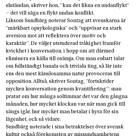
slutändan, skriver hon, ”kan det likna en undanflykt”
– det vill säga en flykt undan konflikt.
Liksom Sundbärg noterar Sontag att svenskarna är
”märkbart opsykologiska” och ”uppvisar en stark
aversion mot att reflektera över motiv och
karaktär”. De väljer utstuderad tråkighet framför
kvickhet i konversation, i hopp om att därmed
eliminera en källa till osämja. Om man enbart talar
om fullständigt banala och triviala ting, så lär inte
ens den mest känslosamma natur provoceras till
opposition. Alltså, skriver Sontag, ”fortskrider
mycken konversation genom kvantifiering”: man
pratar om hur många soltimmar det var den gångna
månaden, hur mycket klockan var när man gick till
sängs igår, hur mycket man betalar i hyra för sin
lägenhet, och så vidare.
Sundbärg noterade i sina betraktelser över svensk
kultur också förekomsten av missundsamhetens