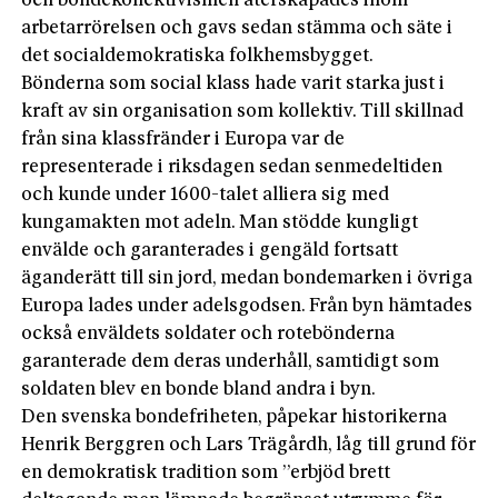
och bondekollektivismen återskapades inom
arbetarrörelsen och gavs sedan stämma och säte i
det socialdemokratiska folkhemsbygget.
Bönderna som social klass hade varit starka just i
kraft av sin organisation som kollektiv. Till skillnad
från sina klassfränder i Europa var de
representerade i riksdagen sedan senmedeltiden
och kunde under 1600-talet alliera sig med
kungamakten mot adeln. Man stödde kungligt
envälde och garanterades i gengäld fortsatt
äganderätt till sin jord, medan bondemarken i övriga
Europa lades under adelsgodsen. Från byn hämtades
också enväldets soldater och rotebönderna
garanterade dem deras underhåll, samtidigt som
soldaten blev en bonde bland andra i byn.
Den svenska bondefriheten, påpekar historikerna
Henrik Berggren och Lars Trägårdh, låg till grund för
en demokratisk tradition som ”erbjöd brett