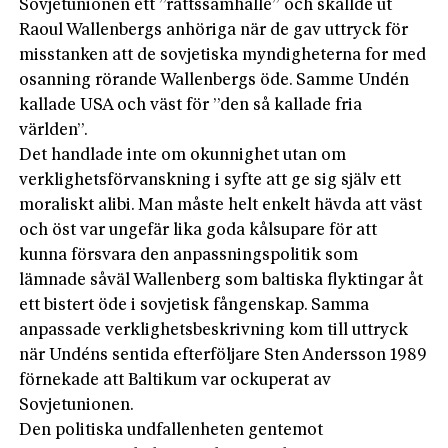
Sovjetunionen ett ”rättssamhälle” och skällde ut
Raoul Wallenbergs anhöriga när de gav uttryck för
misstanken att de sovjetiska myndigheterna for med
osanning rörande Wallenbergs öde. Samme Undén
kallade USA och väst för ”den så kallade fria
världen”.
Det handlade inte om okunnighet utan om
verklighetsförvanskning i syfte att ge sig själv ett
moraliskt alibi. Man måste helt enkelt hävda att väst
och öst var ungefär lika goda kålsupare för att
kunna försvara den anpassningspolitik som
lämnade såväl Wallenberg som baltiska flyktingar åt
ett bistert öde i sovjetisk fångenskap. Samma
anpassade verklighetsbeskrivning kom till uttryck
när Undéns sentida efterföljare Sten Andersson 1989
förnekade att Baltikum var ockuperat av
Sovjetunionen.
Den politiska undfallenheten gentemot