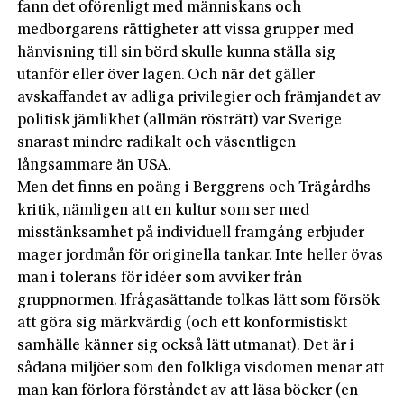
fann det oförenligt med människans och
medborgarens rättigheter att vissa grupper med
hänvisning till sin börd skulle kunna ställa sig
utanför eller över lagen. Och när det gäller
avskaffandet av adliga privilegier och främjandet av
politisk jämlikhet (allmän rösträtt) var Sverige
snarast mindre radikalt och väsentligen
långsammare än USA.
Men det finns en poäng i Berggrens och Trägårdhs
kritik, nämligen att en kultur som ser med
misstänksamhet på individuell framgång erbjuder
mager jordmån för originella tankar. Inte heller övas
man i tolerans för idéer som avviker från
gruppnormen. Ifrågasättande tolkas lätt som försök
att göra sig märkvärdig (och ett konformistiskt
samhälle känner sig också lätt utmanat). Det är i
sådana miljöer som den folkliga visdomen menar att
man kan förlora förståndet av att läsa böcker (en