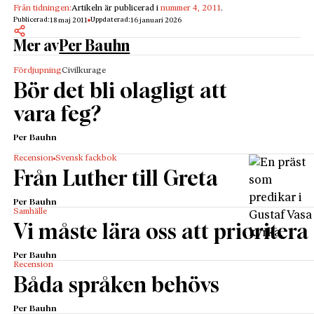
Från tidningen:
Artikeln är publicerad i
nummer 4, 2011
.
Publicerad:
Uppdaterad:
18 maj 2011
16 januari 2026
Mer av
Per Bauhn
Fördjupning
Civilkurage
Bör det bli olagligt att
vara feg?
Per Bauhn
Recension
Svensk fackbok
Från Luther till Greta
Per Bauhn
Samhälle
Vi måste lära oss att prioritera
Per Bauhn
Recension
Båda språken behövs
Per Bauhn