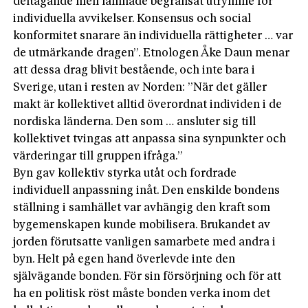
deltagande men lämnade begränsat utrymme för
individuella avvikelser. Konsensus och social
konformitet snarare än individuella rättigheter … var
de utmärkande dragen”. Etnologen Åke Daun menar
att dessa drag blivit bestående, och inte bara i
Sverige, utan i resten av Norden: ”När det gäller
makt är kollektivet alltid överordnat individen i de
nordiska länderna. Den som … ansluter sig till
kollektivet tvingas att anpassa sina synpunkter och
värderingar till gruppen ifråga.”
Byn gav kollektiv styrka utåt och fordrade
individuell anpassning inåt. Den enskilde bondens
ställning i samhället var avhängig den kraft som
bygemenskapen kunde mobilisera. Brukandet av
jorden förutsatte vanligen samarbete med andra i
byn. Helt på egen hand överlevde inte den
självägande bonden. För sin försörjning och för att
ha en politisk röst måste bonden verka inom det