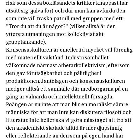
risk som dessa bokläsandets kritiker knappast har
utsatt sig själva för) och där man kan avfärda den
som inte vill traska patrull med gruppen med ett:
”Tror du att du är något?” (vilket alltså är den
yttersta utmaningen mot kollektivistiskt
grupptänkande).
Konsensuskulturen är emellertid mycket väl förenlig
med materiellt välstånd. Industrisamhället
välkomnade närmast arbetarkollektivism, eftersom
den gav förutsägbarhet och pålitlighet i
produktionen. Jantelagen och konsensuskulturen
medger alltså ett samhälle där medborgarna på en
gång är välnärda och intellektuellt försagda.
Poängen är nu inte att man blir en moraliskt sämre
människa för att man inte kan diskutera filosofi och
litteratur. Inte heller ska vi göra misstaget att tro att
den akademiskt skolade alltid är mer djupsinnig
eller reflekterande än den som på egen hand har