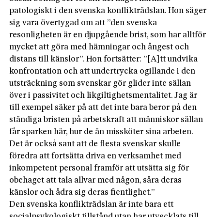
patologiskt i den svenska konflikträdslan. Hon säger
sig vara övertygad om att ”den svenska
resonligheten är en djupgående brist, som har alltför
mycket att göra med hämningar och ångest och
distans till känslor”. Hon fortsätter: ”[A]tt undvika
konfrontation och att undertrycka ogillande i den
utsträckning som svenskar gör glider inte sällan
över i passivitet och likgiltighetsmentalitet. Jag är
till exempel säker på att det inte bara beror på den
ständiga bristen på arbetskraft att människor sällan
får sparken här, hur de än missköter sina arbeten.
Det är också sant att de flesta svenskar skulle
föredra att fortsätta driva en verksamhet med
inkompetent personal framför att utsätta sig för
obehaget att tala allvar med någon, såra deras
känslor och ådra sig deras fientlighet.”
Den svenska konflikträdslan är inte bara ett
socialpsykologiskt tillstånd utan har utvecklats till