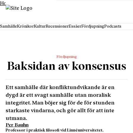
Hoppa till innehåll
Samhälle
Krönikor
Kultur
Recensioner
Essäer
Fördjupning
Podcasts
Fördjupning
Baksidan av konsensus
Ett samhälle där konfliktundvikande är en
dygd är ett svagt samhälle utan moralisk
integritet. Man böjer sig för de för stunden
starkaste vindarna, och gör allt för att inte
utmana.
Per Bauhn
Professor i praktisk filosofi vid Linnéuniversitetet.