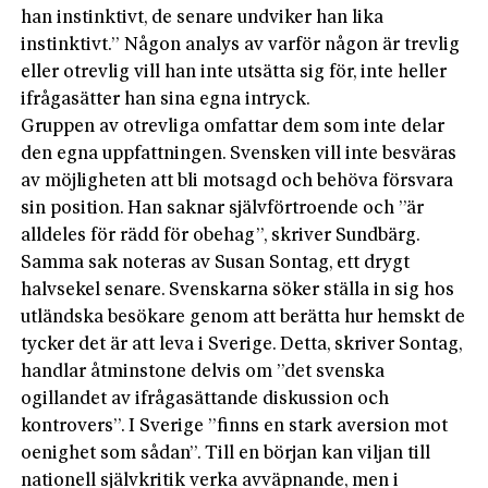
han instinktivt, de senare undviker han lika
instinktivt.” Någon analys av varför någon är trevlig
eller otrevlig vill han inte utsätta sig för, inte heller
ifrågasätter han sina egna intryck.
Gruppen av otrevliga omfattar dem som inte delar
den egna uppfattningen. Svensken vill inte besväras
av möjligheten att bli motsagd och behöva försvara
sin position. Han saknar självförtroende och ”är
alldeles för rädd för obehag”, skriver Sundbärg.
Samma sak noteras av Susan Sontag, ett drygt
halvsekel senare. Svenskarna söker ställa in sig hos
utländska besökare genom att berätta hur hemskt de
tycker det är att leva i Sverige. Detta, skriver Sontag,
handlar åtminstone delvis om ”det svenska
ogillandet av ifrågasättande diskussion och
kontrovers”. I Sverige ”finns en stark aversion mot
oenighet som sådan”. Till en början kan viljan till
nationell självkritik verka avväpnande, men i