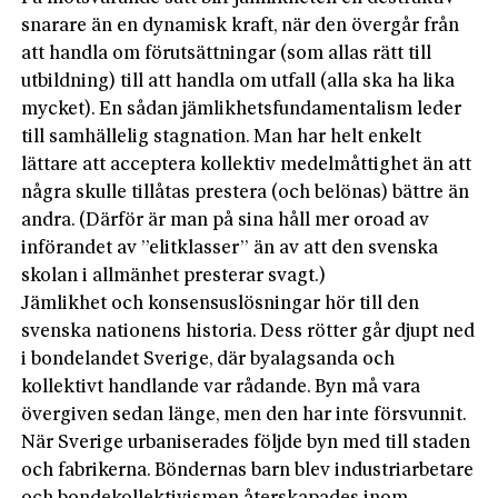
snarare än en dynamisk kraft, när den övergår från
att handla om förutsättningar (som allas rätt till
utbildning) till att handla om utfall (alla ska ha lika
mycket). En sådan jämlikhetsfundamentalism leder
till samhällelig stagnation. Man har helt enkelt
lättare att acceptera kollektiv medelmåttighet än att
några skulle tillåtas prestera (och belönas) bättre än
andra. (Därför är man på sina håll mer oroad av
införandet av ”elitklasser” än av att den svenska
skolan i allmänhet presterar svagt.)
Jämlikhet och konsensuslösningar hör till den
svenska nationens historia. Dess rötter går djupt ned
i bondelandet Sverige, där byalagsanda och
kollektivt handlande var rådande. Byn må vara
övergiven sedan länge, men den har inte försvunnit.
När Sverige urbaniserades följde byn med till staden
och fabrikerna. Böndernas barn blev industriarbetare