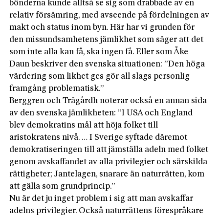
bönderna kunde alltså se sig som drabbade av en
relativ försämring, med avseende på fördelningen av
makt och status inom byn. Här har vi grunden för
den missundsamhetens jämlikhet som säger att det
som inte alla kan få, ska ingen få. Eller som Åke
Daun beskriver den svenska situationen: ”Den höga
värdering som likhet ges gör all slags personlig
framgång problematisk.”
Berggren och Trägårdh noterar också en annan sida
av den svenska jämlikheten: ”I USA och England
blev demokratins mål att höja folket till
aristokratens nivå. … I Sverige syftade däremot
demokratiseringen till att jämställa adeln med folket
genom avskaffandet av alla privilegier och särskilda
rättigheter; Jantelagen, snarare än naturrätten, kom
att gälla som grundprincip.”
Nu är det ju inget problem i sig att man avskaffar
adelns privilegier. Också naturrättens förespråkare