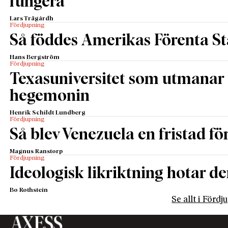
fungera
Lars Trägårdh
Fördjupning
Så föddes Amerikas Förenta St
Hans Bergström
Fördjupning
Texasuniversitet som utmanar 
hegemonin
Henrik Schildt Lundberg
Fördjupning
Så blev Venezuela en fristad fö
Magnus Ranstorp
Fördjupning
Ideologisk likriktning hotar de
Bo Rothstein
Se allt i Förd