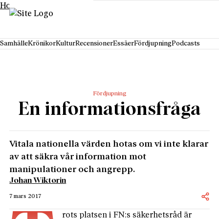
Hoppa till innehåll
Samhälle
Krönikor
Kultur
Recensioner
Essäer
Fördjupning
Podcasts
Fördjupning
En informationsfråga
Vitala nationella värden hotas om vi inte klarar
av att säkra vår information mot
manipulationer och angrepp.
Johan Wiktorin
7 mars 2017
rots platsen i FN:s säkerhetsråd är