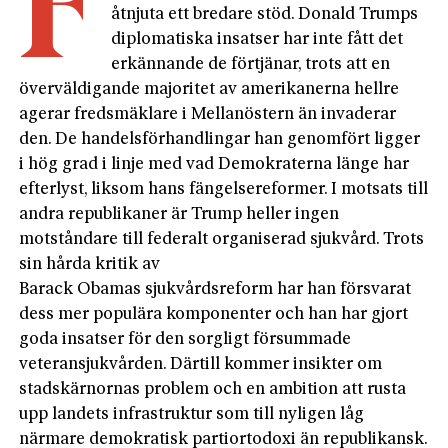
F
åtnjuta ett bredare stöd. Donald Trumps
di­plomatiska insatser har inte fått det
erkännande de förtjänar, trots att en
överväldigande majoritet av amerikanerna hellre
agerar fredsmäklare i Mellanöstern än invaderar
den. De handelsförhandlingar han genomfört ligger
i hög grad i linje med vad Demokraterna länge har
efterlyst, liksom hans fängelsereformer. I motsats till
andra republikaner är Trump heller ingen
motståndare till federalt organiserad sjukvård. Trots
sin hårda kritik av
Barack Obamas sjukvårdsreform har han försvarat
dess mer populära komponenter och han har gjort
goda insatser för den sorgligt försummade
veteransjukvården. Därtill kommer insikter om
stadskärnornas problem och en ambition att rusta
upp landets infrastruktur som till nyligen låg
närmare demokratisk partiortodoxi än republikansk.