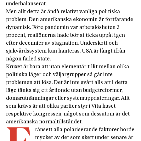
underbalanserat.
Men allt detta är ändå relativt vanliga politiska
problem. Den amerikanska ekonomin är fortfarande
dynamisk. Före pandemin var arbetslösheten 3
procent, reallönerna hade börjat ticka uppåt igen
efter decennier av stagnation. Underskott och
sjukvårds­system kan hanteras. USA är långt ifrån
någon failed state.
Kruxet är bara att utan elementär tillit mellan olika
politiska läger och väljargrupper så går inte
problemen att lösa. Det är inte svårt alls att i detta
läge tänka sig ett årtionde utan budget­reformer,
domarutnämningar eller systemuppdateringar. Allt
som krävs är att olika partier styr i Vita huset
respektive kongressen, något som dessutom är det
amerikanska normaltillståndet.
rånsett alla polariserande faktorer borde
mycket av det som skett under senare år