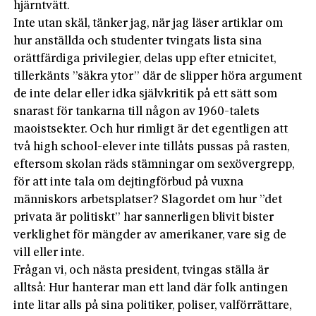
hjärntvätt.
Inte utan skäl, tänker jag, när jag läser artiklar om
hur anställda och studenter tvingats lista sina
orättfärdiga privilegier, delas upp efter etnicitet,
tillerkänts ”säkra ytor” där de slipper höra argument
de inte delar eller idka självkritik på ett sätt som
snarast för tankarna till någon av 1960-talets
maoistsekter. Och hur rimligt är det egentligen att
två high school-­elever inte tillåts pussas på rasten,
eftersom skolan räds stämningar om sex­övergrepp,
för att inte tala om dejtingförbud på vuxna
människors arbetsplatser? Slagordet om hur ”det
privata är politiskt” har sannerligen blivit bister
verklighet för mängder av amerikaner, vare sig de
vill eller inte.
Frågan vi, och nästa president, tvingas ställa är
alltså: Hur hanterar man ett land där folk antingen
inte litar alls på sina politiker, poliser, valförrättare,