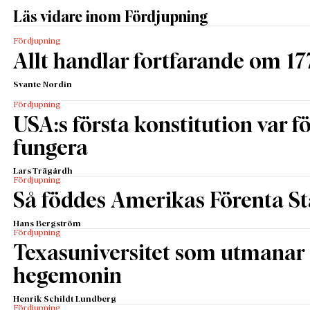
Läs vidare inom Fördjupning
Fördjupning
Allt handlar fortfarande om 17
Svante Nordin
Fördjupning
USA:s första konstitution var för
fungera
Lars Trägårdh
Fördjupning
Så föddes Amerikas Förenta St
Hans Bergström
Fördjupning
Texasuniversitet som utmanar 
hegemonin
Henrik Schildt Lundberg
Fördjupning