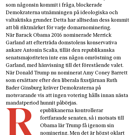
som någonsin kommit i fråga, blockerade
Demokraterna utnämningen på ideologiska och
valtaktiska grunder. Detta har alltsedan dess kommit
att bli riktmärket för varje domarnominering.
När Barack Obama 2016 nominerade Merrick
Garland att efterträda domstolens konservativa
ankare Antonin Scalia, tillät den republikanska
senatsmajoriteten inte ens någon omröstning om
Garland, med hänvisning till det förestående valet.
När Donald Trump nu nominerat Amy Coney Barrett
som ersättare efter den liberala fixstjärnan Ruth
Bader Ginsburg kräver Demokraterna på
motsvarande vis att ingen votering hålls innan nästa
mandatperiod hunnit påbörjas.
R
epublikanerna kontrollerar
fortfarande senaten, så i motsats till
Obama lär Trump få igenom sin
nominering. Men det är högst oklart