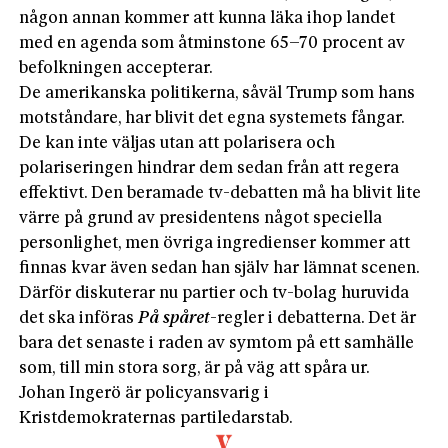
någon annan kommer att kunna läka ihop landet
med en agenda som åtminstone 65–70 procent av
befolkningen accepterar.
De amerikanska politikerna, såväl Trump som hans
motståndare, har blivit det egna systemets fångar.
De kan inte väljas utan att polarisera och
polariseringen hindrar dem sedan från att regera
effektivt. Den beramade tv-debatten må ha blivit lite
värre på grund av presidentens något speciella
personlighet, men övriga ingredienser kommer att
finnas kvar även sedan han själv har lämnat scenen.
Därför diskuterar nu partier och tv-bolag huruvida
det ska införas
På spåret
-regler i debatterna. Det är
bara det senaste i raden av symtom på ett samhälle
som, till min stora sorg, är på väg att spåra ur.
Johan Ingerö är policyansvarig i
Kristdemokraternas partiledarstab.