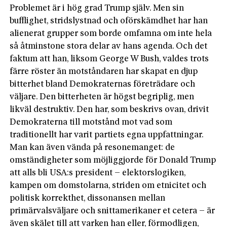
Problemet är i hög grad Trump själv. Men sin
bufflighet, stridslystnad och oförskämdhet har han
alienerat grupper som borde omfamna om inte hela
så åtminstone stora delar av hans agenda. Och det
faktum att han, liksom George W Bush, valdes trots
färre röster än motståndaren har skapat en djup
bitterhet bland Demokraternas företrädare och
väljare. Den bitterheten är högst begriplig, men
likväl destruktiv. Den har, som beskrivs ovan, drivit
Demokraterna till motstånd mot vad som
traditionellt har varit partiets egna uppfattningar.
Man kan även vända på resonemanget: de
omständigheter som möjliggjorde för Donald Trump
att alls bli USA:s president – elektorslogiken,
kampen om domstolarna, striden om etnicitet och
politisk korrekthet, dissonansen mellan
primärvalsväljare och snittamerikaner et cetera – är
även skälet till att varken han eller, förmodligen,