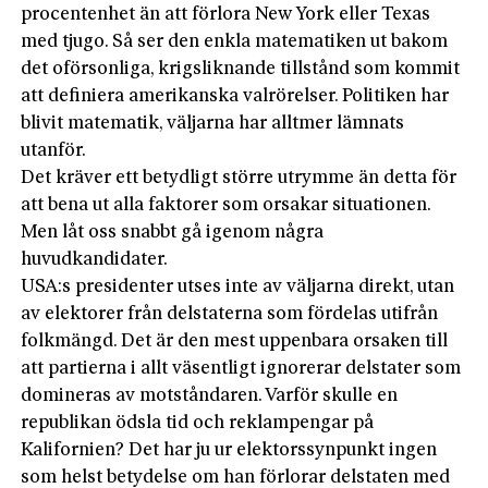
procentenhet än att förlora New York eller Texas
med tjugo. Så ser den enkla matematiken ut bakom
det oförsonliga, krigsliknande tillstånd som kommit
att definiera amerikanska ­valrörelser. Politiken har
blivit matematik, väljarna har alltmer lämnats
utanför.
Det kräver ett betydligt större utrymme än detta för
att bena ut alla faktorer som orsakar situationen.
Men låt oss snabbt gå igenom några
huvudkandidater.
USA:s presidenter utses inte av väljarna direkt, utan
av elektorer från delstaterna som fördelas utifrån
folkmängd. Det är den mest uppenbara orsaken till
att partierna i allt väsentligt ignorerar delstater som
domineras av motståndaren. Varför skulle en
republikan ödsla tid och reklampengar på
Kalifornien? Det har ju ur elektorssynpunkt ingen
som helst betydelse om han förlorar delstaten med