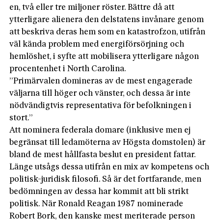
en, två eller tre miljoner röster. Bättre då att
ytterligare alienera den delstatens invånare genom
att beskriva deras hem som en katastrofzon, utifrån
väl kända problem med energiförsörjning och
hemlöshet, i syfte att mobilisera ytterligare någon
procentenhet i North Carolina.
”Primärvalen domineras av de mest engagerade
väljarna till höger och vänster, och dessa är inte
nödvändigtvis representativa för befolkningen i
stort.”
Att nominera federala domare (inklusive men ej
begränsat till ledamöterna av Högsta domstolen) är
bland de mest hållfasta beslut en president fattar.
Länge utsågs dessa utifrån en mix av kompetens och
politisk-juridisk filosofi. Så är det fortfarande, men
bedömningen av dessa har kommit att bli strikt
politisk. När Ronald Reagan 1987 nominerade
Robert Bork, den kanske mest meriterade person