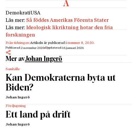
Demokrati
USA
Läs mer:
Så föddes Amerikas Förenta Stater
Läs mer:
Ideologisk likriktning hotar den fria
forskningen
Från tidningen:
Artikeln är publicerad i
nummer 8, 2020
.
Publicerad:
Uppdaterad:
2 november 2020
16 januari 2026
Mer av
Johan Ingerö
Samhälle
Kan Demokraterna byta ut
Biden?
Johan Ingerö
Fördjupning
Ett land på drift
Johan Ingerö