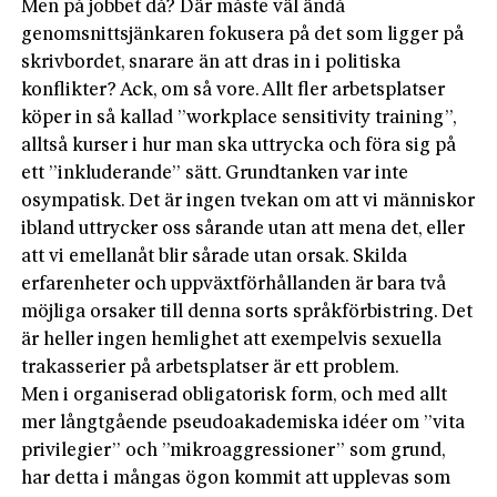
Men på jobbet då? Där måste väl ändå
genomsnittsjänkaren fokusera på det som ligger på
skrivbordet, snarare än att dras in i politiska
konflikter? Ack, om så vore. Allt fler arbetsplatser
köper in så kallad ”workplace sensitivity training”,
alltså kurser i hur man ska uttrycka och föra sig på
ett ”inkluderande” sätt. Grundtanken var inte
osympatisk. Det är ingen tvekan om att vi männi­skor
ibland uttrycker oss sårande utan att mena det, eller
att vi emellanåt blir sårade utan orsak. Skilda
erfarenheter och uppväxtförhållanden är bara två
möjliga orsaker till denna sorts ­språkförbistring. Det
är heller ingen hemlighet att exempelvis sexuella
trakasserier på arbetsplatser är ett problem.
Men i organiserad obligatorisk form, och med allt
mer långt­gående pseudoakademiska idéer om ”vita
privilegier” och ”mikroaggressioner” som grund,
har detta i mångas ögon kommit att upplevas som