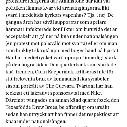
proffsidrottsligorna då? Åtminstone där kan väl
politiken lämnas kvar vid arenaingångarna, likt
svärd i medeltida kyrkors vapenhus? Tja…­ nej. De
gångna åren har såväl supportrar som spelare
hamnat i infekterade konflikter om huruvida det är
acceptabelt att gå ner på knä under nationalsången
(en protest mot polisvåld mot svarta) eller om man
som brukligt ska stå upp med höger hand på hjärtat.
Här har medietrycket varit oproportionerligt starkt
på den högra sidan. Den quarterback som startade
knä-trenden, Colin Kaepernick, kritiseras inte för
sitt frekventa bruk av kommunistiska symboler,
såsom porträtt av Che Guevara. Tvärtom har han
tecknat ett lukrativt sponsoravtal med Nike.
Däremot tvingades en annan känd quarterback, den
Texasfödde Drew Brees, be offentligt om ursäkt
sedan han uttryckt att han finner det respektlöst att
knäa under nationalsången.