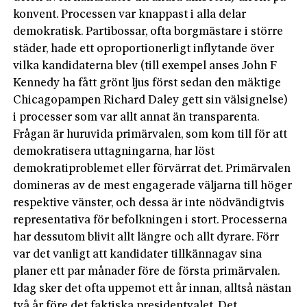
konvent. Processen var knappast i alla delar
demokratisk. Partibossar, ofta borgmästare i större
städer, hade ett oproportionerligt inflytande över
vilka kandidaterna blev (till exempel anses John F
Kennedy ha fått grönt ljus först sedan den mäktige
Chicagopampen Richard Daley gett sin välsignelse)
i processer som var allt annat än transparenta.
Frågan är huruvida primärvalen, som kom till för att
demokratisera uttagningarna, har löst
demokratiproblemet eller förvärrat det. Primärvalen
domineras av de mest engagerade väljarna till höger
respektive vänster, och dessa är inte nödvändigtvis
representativa för befolkningen i stort. Processerna
har dessutom blivit allt längre och allt dyrare. Förr
var det vanligt att kandidater tillkännagav sina
planer ett par månader före de första primärvalen.
Idag sker det ofta uppemot ett år in­nan, alltså nästan
två år före det faktiska presidentvalet. Det