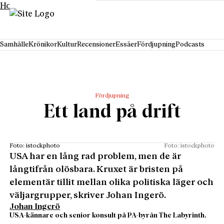
Hoppa till innehåll
Samhälle
Krönikor
Kultur
Recensioner
Essäer
Fördjupning
Podcasts
Fördjupning
Ett land på drift
Foto: istockphoto
Foto: istockphoto
USA har en lång rad problem, men de är
långtifrån olösbara. Kruxet är bristen på
elementär tillit mellan olika politiska läger och
väljargrupper, skriver Johan Ingerö.
Johan Ingerö
USA-kännare och senior konsult på PA-byrån The Labyrinth.