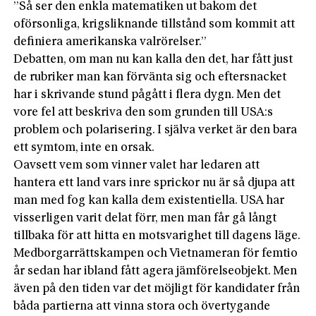
”Så ser den enkla matematiken ut bakom det
oförsonliga, krigsliknande tillstånd som kommit att
definiera amerikanska valrörelser.”
Debatten, om man nu kan kalla den det, har fått just
de rubriker man kan förvänta sig och eftersnacket
har i skrivande stund pågått i flera dygn. Men det
vore fel att beskriva den som grunden till USA:s
problem och polarisering. I själva verket är den bara
ett symtom, inte en orsak.
Oavsett vem som vinner valet har ledaren att
hantera ett land vars inre sprickor nu är så djupa att
man med fog kan kalla dem existentiella. USA har
visserligen varit delat förr, men man får gå långt
tillbaka för att hitta en motsvarighet till dagens läge.
Medborgarrättskampen och Vietnameran för femtio
år sedan har ibland fått agera jämförelseobjekt. Men
även på den tiden var det möjligt för kandidater från
båda partierna att vinna stora och övertygande