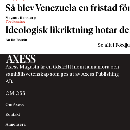
Så blev Venezuela en fristad fö
Magnus Ranstorp
Fördjupning
Ideologisk likriktning hotar de
Bo Rothstein
Se allt i Förd
Axess Magasin är en tidskrift inom humaniora och
samhällsvetenskap som ges ut av Axess Publishing
AB.
OM OSS
Om Axess
Kontakt
Annonsera