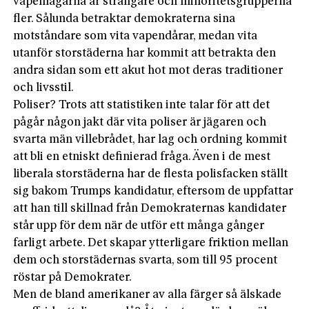
vapenlagarna är strängare och minoritetsgrupperna
fler. Sålunda betraktar demokraterna sina
motståndare som vita vapendårar, medan vita
utanför storstäderna har kommit att betrakta den
andra sidan som ett akut hot mot deras traditioner
och livsstil.
Poliser? Trots att statistiken inte talar för att det
pågår någon jakt där vita poliser är jägaren och
svarta män villebrådet, har lag och ordning kommit
att bli en etniskt definierad fråga. Även i de mest
liberala storstäderna har de flesta polisfacken ställt
sig bakom Trumps kandidatur, eftersom de uppfattar
att han till skillnad från Demokraternas kandidater
står upp för dem när de utför ett många gånger
farligt arbete. Det skapar ytterligare friktion mellan
dem och storstädernas svarta, som till 95 procent
röstar på Demokrater.
Men de bland amerikaner av alla färger så älskade