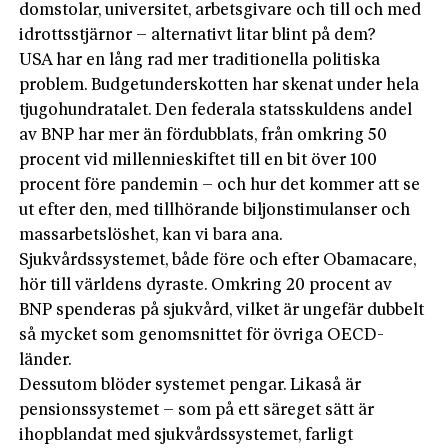
domstolar, universitet, arbets­givare och till och med
idrottsstjärnor – alternativt litar blint på dem?
USA har en lång rad mer traditionella politiska
problem. Budgetunderskotten har skenat under hela
tjugohundratalet. Den federala statsskuldens andel
av BNP har mer än fördubblats, från omkring 50
procent vid millennieskiftet till en bit över 100
procent före pandemin – och hur det kommer att se
ut efter den, med tillhörande biljonstimulanser och
massarbetslöshet, kan vi bara ana.
Sjukvårdssystemet, både före och efter Obamacare,
hör till världens dyraste. Omkring 20 procent av
BNP spenderas på sjukvård, vilket är ungefär dubbelt
så mycket som genomsnittet för övriga OECD-
länder.
Dessutom blöder systemet pengar. Likaså är
pensionssystemet – som på ett säreget sätt är
ihopblandat med sjukvårdssystemet, farligt