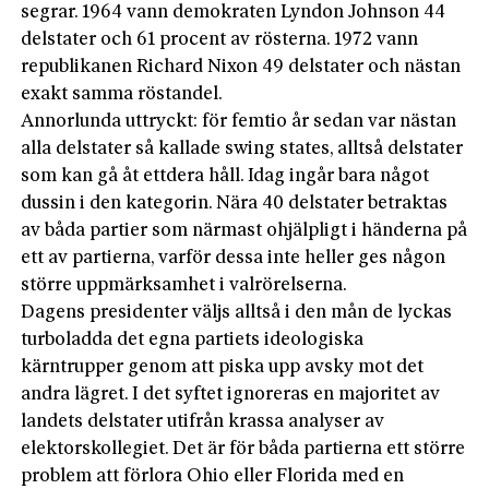
segrar. 1964 vann demokraten Lyndon Johnson 44
delstater och 61 procent av rösterna. 1972 vann
republikanen ­Richard Nixon 49 delstater och nästan
exakt samma röstandel.
Annorlunda uttryckt: för femtio år sedan var nästan
alla delstater så kallade swing states, alltså delstater
som kan gå åt ett­dera håll. Idag ingår bara något
dussin i den kategorin. Nära 40 delstater betraktas
av båda partier som närmast ohjälpligt i händerna på
ett av partierna, varför dessa inte heller ges någon
större uppmärksamhet i valrörelserna.
Dagens presidenter väljs alltså i den mån de lyckas
turboladda det egna partiets ideologiska
kärntrupper genom att piska upp avsky mot det
andra lägret. I det syftet ignoreras en majoritet av
landets delstater utifrån krassa analyser av
elektorskollegiet. Det är för båda partierna ett större
problem att förlora Ohio eller Florida med en