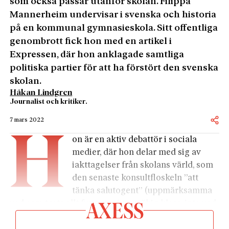
som också passar utanför skolan. Filippa
Mannerheim undervisar i svenska och historia
på en kommunal gymnasieskola. Sitt offentliga
genombrott fick hon med en artikel i
Expressen, där hon anklagade samtliga
politiska partier för att ha förstört den svenska
skolan.
Håkan Lindgren
Journalist och kritiker.
7 mars 2022
H
on är en aktiv debattör i sociala
medier, där hon delar med sig av
iakttagelser från skolans värld, som
den senaste konsultfloskeln ”att
tänka salutogent” (uppmärksamma
vad som trots allt fungerar i en stökig klass, inte vad
som inte fungerar). Hon började arbeta som lärare