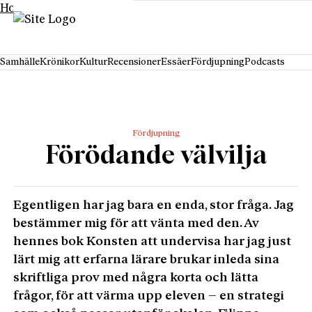
Hoppa till innehåll
Samhälle
Krönikor
Kultur
Recensioner
Essäer
Fördjupning
Podcasts
Fördjupning
Förödande välvilja
Egentligen har jag bara en enda, stor fråga. Jag
bestämmer mig för att vänta med den. Av
hennes bok Kons­ten att undervisa har jag just
lärt mig att erfarna lärare brukar inleda sina
skriftliga prov med några korta och lätta
frågor, för att värma upp eleven – en strategi