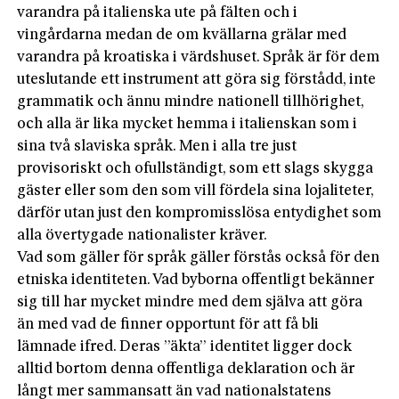
varandra på italienska ute på fälten och i
vingårdarna medan de om kvällarna grälar med
varandra på kroatiska i värdshuset. Språk är för dem
uteslutande ett instrument att göra sig förstådd, inte
grammatik och ännu mindre nationell tillhörighet,
och alla är lika mycket hemma i italienskan som i
sina två slaviska språk. Men i alla tre just
provisoriskt och ofullständigt, som ett slags skygga
gäster eller som den som vill fördela sina lojaliteter,
därför utan just den kompromisslösa entydighet som
alla övertygade nationalister kräver.
Vad som gäller för språk gäller förstås också för den
etniska identiteten. Vad byborna offentligt bekänner
sig till har mycket mindre med dem själva att göra
än med vad de finner opportunt för att få bli
lämnade ifred. Deras ”äkta” identitet ligger dock
alltid bortom denna offentliga deklaration och är
långt mer sammansatt än vad nationalstatens