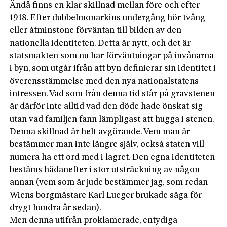
Ändå finns en klar skillnad mellan före och efter
1918. Efter dubbelmonarkins undergång hör tvång
eller åtminstone förväntan till bilden av den
nationella identiteten. Detta är nytt, och det är
statsmakten som nu har förväntningar på invånarna
i byn, som utgår ifrån att byn definierar sin identitet i
överensstämmelse med den nya nationalstatens
intressen. Vad som från denna tid står på gravstenen
är därför inte alltid vad den döde hade önskat sig
utan vad familjen fann lämpligast att hugga i stenen.
Denna skillnad är helt avgörande. Vem man är
bestämmer man inte längre själv, också staten vill
numera ha ett ord med i lagret. Den egna identiteten
bestäms hädanefter i stor utsträckning av någon
annan (vem som är jude bestämmer jag, som redan
Wiens borgmästare Karl Lueger brukade säga för
drygt hundra år sedan).
Men denna utifrån proklamerade, entydiga