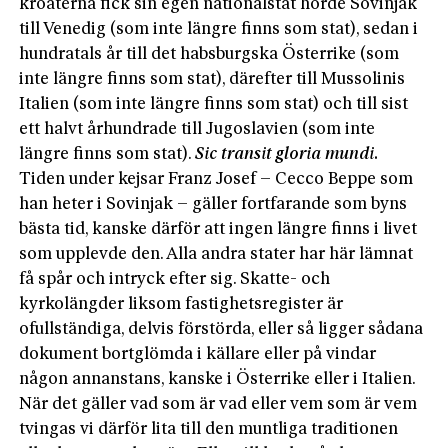
kroaterna fick sin egen nationalstat hörde Sovinjak
till Venedig (som inte längre finns som stat), sedan i
hundratals år till det habsburgska Österrike (som
inte längre finns som stat), därefter till Mussolinis
Italien (som inte längre finns som stat) och till sist
ett halvt århundrade till Jugoslavien (som inte
längre finns som stat).
Sic transit gloria mundi.
Tiden under kejsar Franz Josef – Cecco Beppe som
han heter i Sovinjak – gäller fortfarande som byns
bästa tid, kanske därför att ingen längre finns i livet
som upplevde den. Alla andra stater har här lämnat
få spår och intryck efter sig. Skatte- och
kyrkolängder liksom fastighetsregister är
ofullständiga, delvis förstörda, eller så ligger sådana
dokument bortglömda i källare eller på vindar
någon annanstans, kanske i Österrike eller i Italien.
När det gäller vad som är vad eller vem som är vem
tvingas vi därför lita till den muntliga traditionen