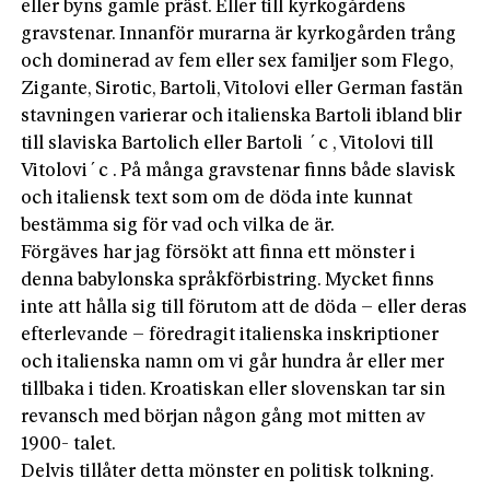
eller byns gamle präst. Eller till kyrkogårdens
gravstenar. Innanför murarna är kyrkogården trång
och dominerad av fem eller sex familjer som Flego,
Zigante, Sirotic, Bartoli, Vitolovi eller German fastän
stavningen varierar och italienska Bartoli ibland blir
till slaviska Bartolich eller Bartoli ´c , Vitolovi till
Vitolovi´c . På många gravstenar finns både slavisk
och italiensk text som om de döda inte kunnat
bestämma sig för vad och vilka de är.
Förgäves har jag försökt att finna ett mönster i
denna babylonska språkförbistring. Mycket finns
inte att hålla sig till förutom att de döda – eller deras
efterlevande – föredragit italienska inskriptioner
och italienska namn om vi går hundra år eller mer
tillbaka i tiden. Kroatiskan eller slovenskan tar sin
revansch med början någon gång mot mitten av
1900- talet.
Delvis tillåter detta mönster en politisk tolkning.