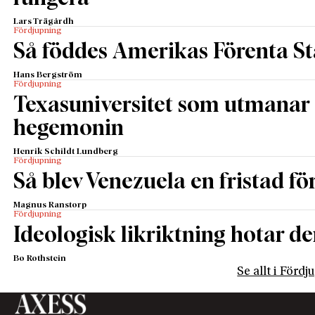
Lars Trägårdh
Fördjupning
Så föddes Amerikas Förenta St
Hans Bergström
Fördjupning
Texasuniversitet som utmanar 
hegemonin
Henrik Schildt Lundberg
Fördjupning
Så blev Venezuela en fristad fö
Magnus Ranstorp
Fördjupning
Ideologisk likriktning hotar de
Bo Rothstein
Se allt i Förd