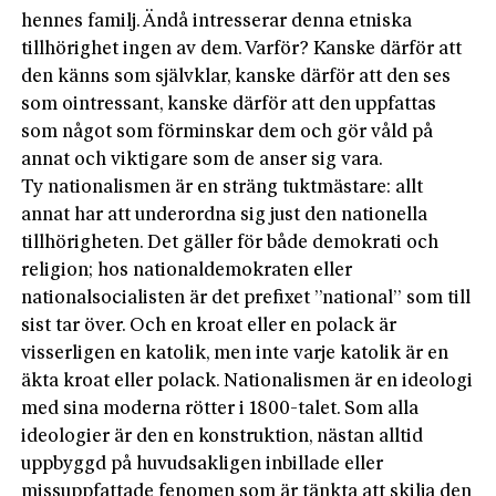
hennes familj. Ändå intresserar denna etniska
tillhörighet ingen av dem. Varför? Kanske därför att
den känns som självklar, kanske därför att den ses
som ointressant, kanske därför att den uppfattas
som något som förminskar dem och gör våld på
annat och viktigare som de anser sig vara.
Ty nationalismen är en sträng tuktmästare: allt
annat har att underordna sig just den nationella
tillhörigheten. Det gäller för både demokrati och
religion; hos nationaldemokraten eller
nationalsocialisten är det prefixet ”national” som till
sist tar över. Och en kroat eller en polack är
visserligen en katolik, men inte varje katolik är en
äkta kroat eller polack. Nationalismen är en ideologi
med sina moderna rötter i 1800-talet. Som alla
ideologier är den en konstruktion, nästan alltid
uppbyggd på huvudsakligen inbillade eller
missuppfattade fenomen som är tänkta att skilja den