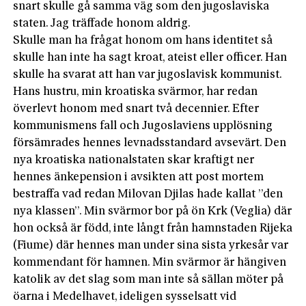
snart skulle gå samma väg som den jugoslaviska
staten. Jag träffade honom aldrig.
Skulle man ha frågat honom om hans identitet så
skulle han inte ha sagt kroat, ateist eller officer. Han
skulle ha svarat att han var jugoslavisk kommunist.
Hans hustru, min kroatiska svärmor, har redan
överlevt honom med snart två decennier. Efter
kommunismens fall och Jugoslaviens upplösning
försämrades hennes levnadsstandard avsevärt. Den
nya kroatiska nationalstaten skar kraftigt ner
hennes änkepension i avsikten att post mortem
bestraffa vad redan Milovan Djilas hade kallat ”den
nya klassen”. Min svärmor bor på ön Krk (Veglia) där
hon också är född, inte långt från hamnstaden Rijeka
(Fiume) där hennes man under sina sista yrkesår var
kommendant för hamnen. Min svärmor är hängiven
katolik av det slag som man inte så sällan möter på
öarna i Medelhavet, ideligen sysselsatt vid