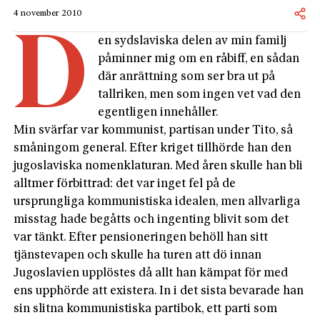
4 november 2010
D
en sydslaviska delen av min familj
påminner mig om en råbiff, en sådan
där anrättning som ser bra ut på
tallriken, men som ingen vet vad den
egentligen innehåller.
Min svärfar var kommunist, partisan under Tito, så
småningom general. Efter kriget tillhörde han den
jugoslaviska nomenklaturan. Med åren skulle han bli
alltmer förbittrad: det var inget fel på de
ursprungliga kommunistiska idealen, men allvarliga
misstag hade begåtts och ingenting blivit som det
var tänkt. Efter pensioneringen behöll han sitt
tjänstevapen och skulle ha turen att dö innan
Jugoslavien upplöstes då allt han kämpat för med
ens upphörde att existera. In i det sista bevarade han
sin slitna kommunistiska partibok, ett parti som