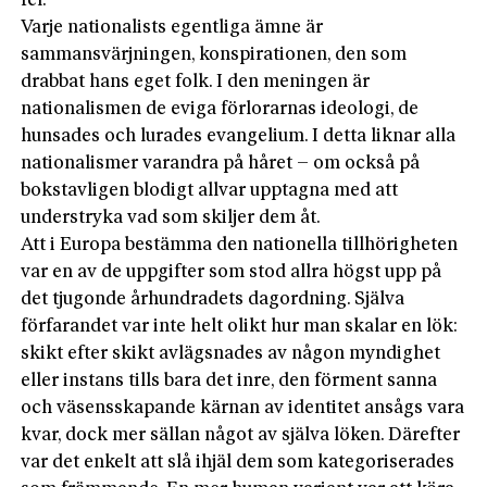
fel.
Varje nationalists egentliga ämne är
sammansvärjningen, konspirationen, den som
drabbat hans eget folk. I den meningen är
nationalismen de eviga förlorarnas ideologi, de
hunsades och lurades evangelium. I detta liknar alla
nationalismer varandra på håret – om också på
bokstavligen blodigt allvar upptagna med att
understryka vad som skiljer dem åt.
Att i Europa bestämma den nationella tillhörigheten
var en av de uppgifter som stod allra högst upp på
det tjugonde århundradets dagordning. Själva
förfarandet var inte helt olikt hur man skalar en lök:
skikt efter skikt avlägsnades av någon myndighet
eller instans tills bara det inre, den förment sanna
och väsensskapande kärnan av identitet ansågs vara
kvar, dock mer sällan något av själva löken. Därefter
var det enkelt att slå ihjäl dem som kategoriserades