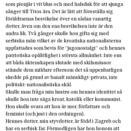
som pionjär i vit blus och med halsduk för att sjunga
sånger till Titos ära. Det är lätt att föreställa sig
föräldrarnas besvikelse över en sådan vanartig
dotter, även om den ena besvikelsen inte är den
andra lik. Två gånger skulle hon gifta sig med
serbiska män vilket av de kroatiska nationalisterna
uppfattades som bevis för ”jugonostalgi” och hennes
patriotiska opålitlighet i största allmänhet. Inte ens
att båda äktenskapen slutade med skilsmässor
stämde dem mildare eftersom det så uppenbarligen
skedde på grund av banalt mänskligt-privata, inte
politiskt-nationalistiska skäl.
Skulle man fråga min hustru om hennes identitet så
skulle hon inte säga kroat, katolik eller kommunist.
Hon skulle svara att hon är mor, författare och
feminist (och just i den ordningen).
Hennes dotter, min styvdotter, är född i Zagreb och
har en serbisk far. Förmodligen har hon honom att