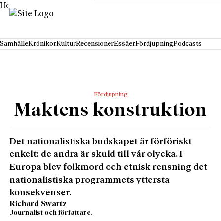
Hoppa till innehåll
Samhälle
Krönikor
Kultur
Recensioner
Essäer
Fördjupning
Podcasts
Fördjupning
Maktens konstruktion
Det nationalistiska budskapet är förföriskt
enkelt: de andra är skuld till vår olycka. I
Europa blev folkmord och etnisk rensning det
nationalistiska programmets yttersta
konsekvenser.
Richard Swartz
Journalist och författare.