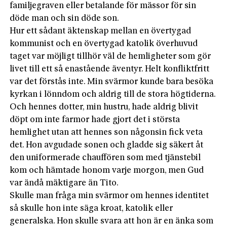
familjegraven eller betalande för mässor för sin
döde man och sin döde son.
Hur ett sådant äktenskap mellan en övertygad
kommunist och en övertygad katolik överhuvud
taget var möjligt tillhör väl de hemligheter som gör
livet till ett så enastående äventyr. Helt konfliktfritt
var det förstås inte. Min svärmor kunde bara besöka
kyrkan i lönndom och aldrig till de stora högtiderna.
Och hennes dotter, min hustru, hade aldrig blivit
döpt om inte farmor hade gjort det i största
hemlighet utan att hennes son någonsin fick veta
det. Hon avgudade sonen och gladde sig säkert åt
den uniformerade chauffören som med tjänstebil
kom och hämtade honom varje morgon, men Gud
var ändå mäktigare än Tito.
Skulle man fråga min svärmor om hennes identitet
så skulle hon inte säga kroat, katolik eller
generalska. Hon skulle svara att hon är en änka som