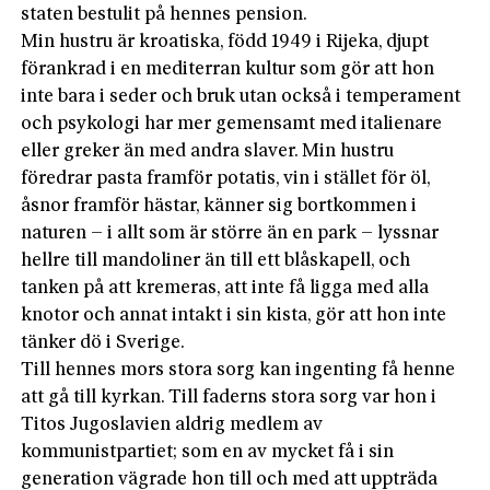
staten bestulit på hennes pension.
Min hustru är kroatiska, född 1949 i Rijeka, djupt
förankrad i en mediterran kultur som gör att hon
inte bara i seder och bruk utan också i temperament
och psykologi har mer gemensamt med italienare
eller greker än med andra slaver. Min hustru
föredrar pasta framför potatis, vin i stället för öl,
åsnor framför hästar, känner sig bortkommen i
naturen – i allt som är större än en park – lyssnar
hellre till mandoliner än till ett blåskapell, och
tanken på att kremeras, att inte få ligga med alla
knotor och annat intakt i sin kista, gör att hon inte
tänker dö i Sverige.
Till hennes mors stora sorg kan ingenting få henne
att gå till kyrkan. Till faderns stora sorg var hon i
Titos Jugoslavien aldrig medlem av
kommunistpartiet; som en av mycket få i sin
generation vägrade hon till och med att uppträda