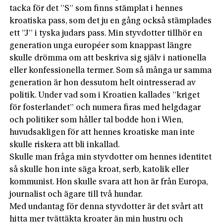
tacka för det ”S” som finns stämplat i hennes
kroatiska pass, som det ju en gång också stämplades
ett ”J” i tyska judars pass. Min styvdotter tillhör en
generation unga européer som knappast längre
skulle drömma om att beskriva sig själv i nationella
eller konfessionella termer. Som så många ur samma
generation är hon dessutom helt ointresserad av
politik. Under vad som i Kroatien kallades ”kriget
för fosterlandet” och numera firas med helgdagar
och politiker som håller tal bodde hon i Wien,
huvudsakligen för att hennes kroatiske man inte
skulle riskera att bli inkallad.
Skulle man fråga min styvdotter om hennes identitet
så skulle hon inte säga kroat, serb, katolik eller
kommunist. Hon skulle svara att hon är från Europa,
journalist och ägare till två hundar.
Med undantag för denna styvdotter är det svårt att
hitta mer tvättäkta kroater än min hustru och