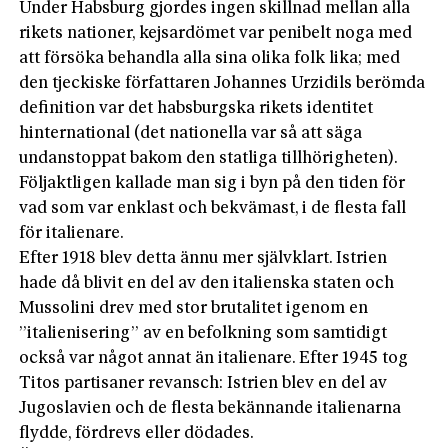
Under Habsburg gjordes ingen skillnad mellan alla
rikets nationer, kejsardömet var penibelt noga med
att försöka behandla alla sina olika folk lika; med
den tjeckiske författaren Johannes Urzidils berömda
definition var det habsburgska rikets identitet
hinternational (det nationella var så att säga
undanstoppat bakom den statliga tillhörigheten).
Följaktligen kallade man sig i byn på den tiden för
vad som var enklast och bekvämast, i de flesta fall
för italienare.
Efter 1918 blev detta ännu mer självklart. Istrien
hade då blivit en del av den italienska staten och
Mussolini drev med stor brutalitet igenom en
”italienisering” av en befolkning som samtidigt
också var något annat än italienare. Efter 1945 tog
Titos partisaner revansch: Istrien blev en del av
Jugoslavien och de flesta bekännande italienarna
flydde, fördrevs eller dödades.