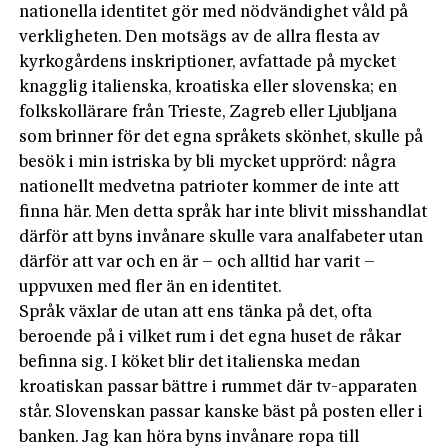
nationella identitet gör med nödvändighet våld på
verkligheten. Den motsägs av de allra flesta av
kyrkogårdens inskriptioner, avfattade på mycket
knagglig italienska, kroatiska eller slovenska; en
folkskollärare från Trieste, Zagreb eller Ljubljana
som brinner för det egna språkets skönhet, skulle på
besök i min istriska by bli mycket upprörd: några
nationellt medvetna patrioter kommer de inte att
finna här. Men detta språk har inte blivit misshandlat
därför att byns invånare skulle vara analfabeter utan
därför att var och en är – och alltid har varit –
uppvuxen med fler än en identitet.
Språk växlar de utan att ens tänka på det, ofta
beroende på i vilket rum i det egna huset de råkar
befinna sig. I köket blir det italienska medan
kroatiskan passar bättre i rummet där tv-apparaten
står. Slovenskan passar kanske bäst på posten eller i
banken. Jag kan höra byns invånare ropa till