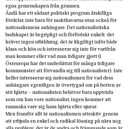
egna gemenskapen från grannen.
Ändå har ett sådant politiskt program åtskilliga
fördelar, inte bara för makthavarna utan också för
nationalismens anhängare. Det nationalistiska
budskapet är begripligt och förföriskt enkelt: det
kräver ingen utbildning, det är likgiltigt inför både
klass och kön och intresserar sig inte för varifrån
man kommer eller vad man tidigare gjort (i
Östeuropa har det underlättat för många tidigare
kommunister att förvandla sig till nationalister). Inte
heller intresserar sig nationalismen för vad dess
anhängare egentligen är övertygad om på botten av
sitt hjärta – nationalisten behöver bara uppträda
som om han vore nationalist, ingen kommer att
rannsaka vare sig hans hjärta eller njurar.
Men framför allt är nationalismen attraktiv genom
att erbjuda en enkel och radikal lösning på nära nog
alla problem: det är de andra och främmande som är