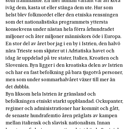
som främmande. En mer human variant var att köra
iväg dem, kasta ut eller stänga dem ute. Hur som
helst blev folkmordet eller den etniska rensningen
som det nationalistiska programmets yttersta
konsekvens under nästan hela förra århundradet
miljoner och åter miljoner människors öde i Europa.
En stor del av året bor jag i en by i Istrien, den halvö
nära Trieste som skjuter ut i Adriatiska havet och
idag är uppdelad på tre stater, Italien, Kroatien och
Slovenien. Byn ligger i den kroatiska delen av Istrien
och har en fast befolkning på bara tjugotvå personer,
men som under sommarhalvåret växer till mer än
det dubbla.
Byn liksom hela Istrien är gränsland och
befolkningen etniskt starkt uppblandad. Ockupanter,
regimer och administrationer har kommit och gått,
de senaste hundrafemtio åren präglats av kampen
mellan italiensk och slavisk nationalism. Innan