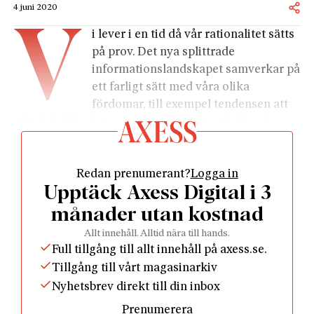
4 juni 2020
V
i lever i en tid då vår rationalitet sätts
på prov. Det nya splittrade
informationslandskapet samverkar på
ett farligt sätt med våra olika
fördomar, till exempel tendensen att
vilja bekräfta det man redan tror. Stamtänkande
leder till kunskapsmotstånd och dagligen översköljs
vi med desinformation av alla de slag. Mitt i allt
Redan prenumerant?
Logga in
detta landar pandemin. Lösa rykten och rena påhitt
Upptäck Axess Digital i 3
blandas med osäkra forskningsrön och välgrundad
rädsla. Som Nicklas Berild Lundblad konstaterar har
månader utan kostnad
vi särdeles svårt att hantera sannolikheter – detta i
Allt innehåll. Alltid nära till hands.
en kris där all argumentation, och alla strategier för
Full tillgång till allt innehåll på axess.se.
krishantering, handlar om sannolikheter.
Tillgång till vårt magasinarkiv
Enligt Berild Lundblad bör vi emellertid ta
Nyhetsbrev direkt till din inbox
påståendet om vår bristande rationalitet med en
Prenumerera