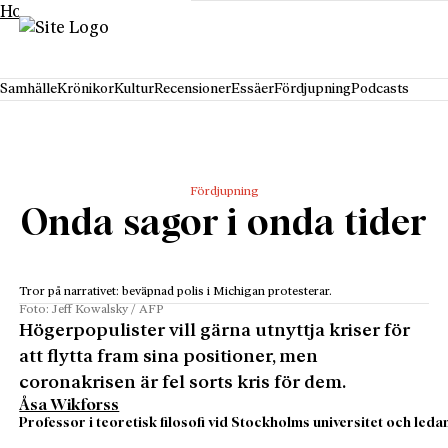
Hoppa till innehåll
Samhälle
Krönikor
Kultur
Recensioner
Essäer
Fördjupning
Podcasts
Fördjupning
Onda sagor i onda tider
Tror på narrativet: beväpnad polis i Michigan protesterar.
Foto: Jeff Kowalsky / AFP
Högerpopulister vill gärna utnyttja kriser för
att flytta fram sina positioner, men
coronakrisen är fel sorts kris för dem.
Åsa Wikforss
Professor i teoretisk filosofi vid Stockholms universitet och le