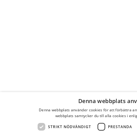
spår. Länder stänger sina gränser och nationen
samlas runt det gemensamma målet att vinna mot
viruset. I Sverige sluter man upp bakom
Folkhälsoinstitutet och tror på den svenska
strategin. I en artikel i
Guardian
kritiserar Gina
Gustavsson den svenska strategin i hårda ordalag
och anklagar svenskarna för att ge uttryck för den
typ av nationalism som drev fram brexit – en sårad
nationell stolthet och illusionen att man tillhör en
exceptionell nation (1/5 -20). Hon oroar sig för vilka
krafter denna typ av nationalism kan utlösa.
Men resonemanget haltar. Att människor lyssnar på
myndigheterna är visserligen ett utslag av den höga
Denna webbplats anv
tilliten i vårt land, men det är svårt att se vad det har
Denna webbplats använder cookies för att förbättra 
med populistisk nationalism av brexitslaget att göra.
webbplats samtycker du till alla cookies i enl
Tvärtom, ett kännetecken för populister är just att de
STRIKT NÖDVÄNDIGT
PRESTANDA
har låg tillit till institutioner. Högerpopulister vill
inte ha nationell samling, de vill ha nationell