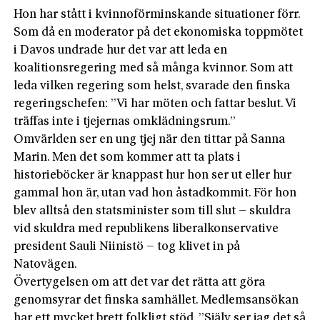
Hon har stått i kvinnoförminskande situationer förr.
Som då en moderator på det ekonomiska toppmötet
i Davos undrade hur det var att leda en
koalitionsregering med så många kvinnor. Som att
leda vilken regering som helst, svarade den finska
regeringschefen: ”Vi har möten och fattar beslut. Vi
träffas inte i tjejernas omklädningsrum.”
Omvärlden ser en ung tjej när den tittar på Sanna
Marin. Men det som kommer att ta plats i
historieböcker är knappast hur hon ser ut eller hur
gammal hon är, utan vad hon åstadkommit. För hon
blev alltså den statsminister som till slut – skuldra
vid skuldra med republikens liberalkonservative
president Sauli Niinistö – tog klivet in på
Natovägen.
Övertygelsen om att det var det rätta att göra
genomsyrar det finska samhället. Medlemsansökan
har ett mycket brett folkligt stöd. ”Själv ser jag det så