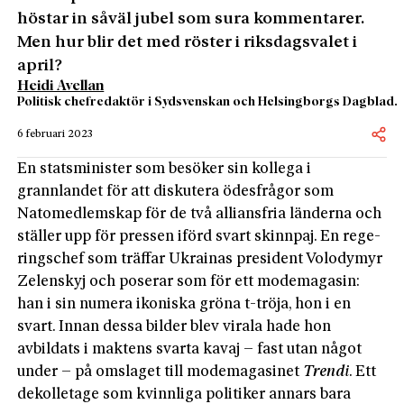
höstar in såväl jubel som sura kommentarer.
Men hur blir det med röster i riksdagsvalet i
april?
Heidi Avellan
Politisk chefredaktör i Sydsvenskan och Helsingborgs Dagblad.
6 februari 2023
En statsminister som besöker sin kollega i
grannlandet för att diskutera ödesfrågor som
Natomedlemskap för de två alliansfria länderna och
ställer upp för pressen iförd svart skinnpaj. En rege­
ringschef som träffar Ukrainas president Volodymyr
Zelenskyj och poserar som för ett modemagasin:
han i sin numera ikoniska gröna t-tröja, hon i en
svart. Innan dessa bilder blev virala hade hon
avbildats i maktens svarta kavaj – fast utan något
under – på omslaget till modemagasinet
Trendi
. Ett
dekolletage som kvinnliga politiker annars bara