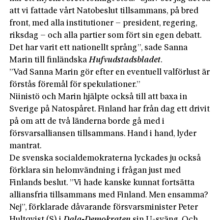
att vi fattade vårt Natobeslut tillsammans, på bred
front, med alla institutioner – president, rege­ring,
riksdag – och alla partier som fört sin egen debatt.
Det har varit ett nationellt språng”, sade Sanna
Marin till finländska
Hufvudstadsbladet
.
”Vad Sanna Marin gör efter en eventuell valförlust är
förstås föremål för spekulationer.”
Niinistö och Marin hjälpte också till att baxa in
Sverige på Natospåret. Finland har från dag ett drivit
på om att de två länderna borde gå med i
försvarsalliansen tillsammans. Hand i hand, lyder
mantrat.
De svenska socialdemokraterna lyckades ju också
förklara sin helomvändning i frågan just med
Finlands beslut. ”Vi hade kanske kunnat fortsätta
alliansfria tillsammans med Finland. Men ensamma?
Nej”, förklarade dåvarande försvarsminister Peter
Hultqvist (S) i
Dala-Demokraten
sin U-sväng. Och