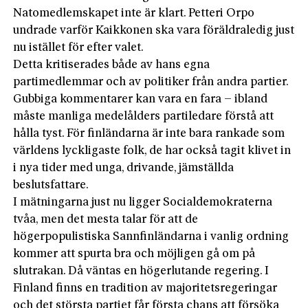
Natomedlemskapet inte är klart. Petteri Orpo
undrade varför Kaikkonen ska vara föräldraledig just
nu istället för efter valet.
Detta kritiserades både av hans egna
partimedlemmar och av politiker från andra partier.
Gubbiga kommentarer kan vara en fara – ibland
måste manliga medelålders partiledare förstå att
hålla tyst. För finländarna är inte bara rankade som
världens lyckligaste folk, de har också tagit klivet in
i nya tider med unga, drivande, jämställda
beslutsfattare.
I mätningarna just nu ligger Socialdemokraterna
tvåa, men det mesta talar för att de
högerpopulistiska Sannfinländarna i vanlig ordning
kommer att spurta bra och möjligen gå om på
slutrakan. Då väntas en högerlutande regering. I
Finland finns en tradition av majoritetsregeringar
och det största partiet får första chans att försöka