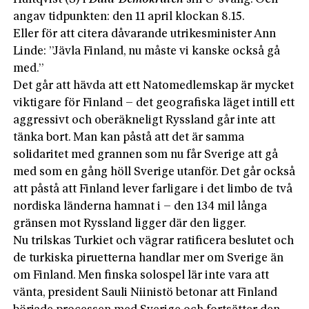
angav tidpunkten: den 11 april klockan 8.15.
Eller för att citera dåvarande utrikesminister Ann
Linde: ”Jävla Finland, nu måste vi kanske också gå
med.”
Det går att hävda att ett Natomedlemskap är mycket
viktigare för Finland – det geografiska läget intill ett
aggressivt och oberäkneligt Ryssland går inte att
tänka bort. Man kan påstå att det är samma
solidaritet med grannen som nu får Sverige att gå
med som en gång höll Sverige utanför. Det går också
att påstå att Finland lever farligare i det limbo de två
nordiska länderna hamnat i – den 134 mil långa
gränsen mot Ryssland ligger där den ligger.
Nu trilskas Turkiet och vägrar ratificera beslutet och
de turkiska piruetterna handlar mer om Sverige än
om Finland. Men finska solospel lär inte vara att
vänta, president Sauli Niinistö betonar att Finland