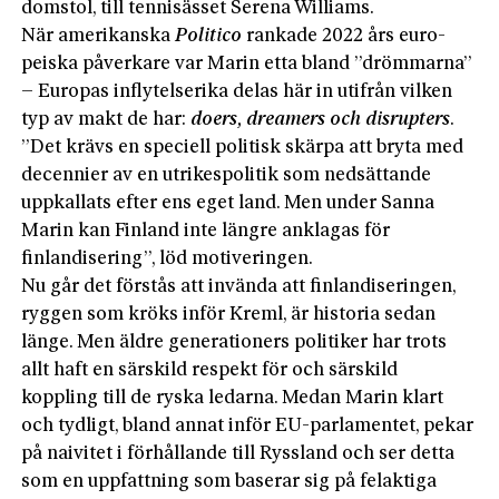
domstol, till tennisässet Serena Williams.
När amerikanska
Politico
rankade 2022 års euro­
peiska påverkare var Marin etta bland ”drömmarna”
– Europas inflytelserika delas här in utifrån vilken
typ av makt de har:
doers, dreamers och disrupters
.
”Det krävs en speciell politisk skärpa att bryta med
decennier av en utrikespolitik som nedsättande
uppkallats efter ens eget land. Men under Sanna
Marin kan Finland inte längre anklagas för
finlandisering”, löd motiveringen.
Nu går det förstås att invända att finlandiseringen,
ryggen som kröks inför Kreml, är historia sedan
länge. Men äldre generationers politiker har trots
allt haft en särskild respekt för och särskild
koppling till de ryska ledarna. Medan Marin klart
och tydligt, bland annat inför EU-parlamentet, pekar
på naivitet i förhållande till Ryssland och ser detta
som en uppfattning som baserar sig på felaktiga