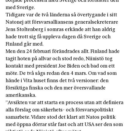
började processen med Sverige och fortsätter den
med Sverige.
Tidigare var de två länderna så övertygande i sitt
Natonej att försvarsalliansens generalsekreterare
Jens Stoltenberg i somras erkände att han aldrig
hade trott sig få uppleva dagen då Sverige och
Finland går med.
Men den 24 februari förändrades allt. Finland hade
tagit hoten på allvar och stod redo, Niinistö tog
kontakt med president Joe Biden och bad om ett
möte. De två sågs redan den 4 mars. Om vad som
hände i Vita huset finns det två versioner: den
försiktiga finska och den mer översvallande
amerikanska.
”Avsikten var att starta en process utan att definiera
alla förslag om säkerhets- och försvarspolitiskt
samarbete. Vidare stod det klart att Natos politik
med öppna dörrar står fast och att USA ser den som