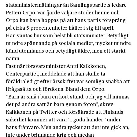
statsministermätningar än Samlingspartiets ledare
Petteri Orpo. Var fjärde väljare stöder henne och
Orpo kan bara hoppas på att hans partis försprång
på cirka 5 procentenheter håller i sig till april.
Han väntas hur som helst bli statsminister. Betydligt
mindre spännande på sociala medier,­ mycket mindre
känd utomlands och betydligt äldre, men ett starkt
namn.
Fast när försvarsminister Antti Kaikkonen,
Centerpartiet, meddelade att han skulle ta
föräldraledigt efter årsskiftet var somliga snabba att
ifrågasätta och fördöma. Bland dem Orpo.
”Barn är små i bara en kort stund, och jag vill minnas
det på andra sätt än bara genom foton”, skrev
Kaikkonen på Twitter och försäkrade att Finlands
säkerhet kommer att vara ”i goda händer” under
hans frånvaro. Men andra tycker att det inte gick an,
inte under brinnande krig och medan