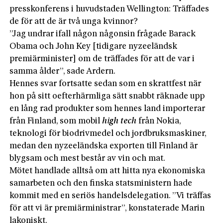
presskonferens i huvudstaden Wellington: Träffades
de för att de är två unga kvinnor?
”Jag undrar ifall någon någonsin frågade Barack
Obama och John Key [tidigare nyzeeländsk
premiärminister] om de träffades för att de var i
samma ålder”, sade Ardern.
Hennes svar fortsatte sedan som en skrattfest när
hon på sitt oefterhärmliga sätt snabbt räknade upp
en lång rad produkter som hennes land importerar
från Finland, som mobil
high tech
från Nokia,
teknologi för biodrivmedel och jordbruksmaskiner,
medan den nyzeeländska exporten till Finland är
blygsam och mest består av vin och mat.
Mötet handlade alltså om att hitta nya ekonomiska
samarbeten och den finska statsministern hade
kommit med en seriös handelsdelegation. ”Vi träffas
för att vi är premiärministrar”, konstaterade Marin
lakoniskt.