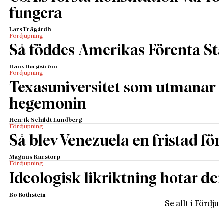
fungera
Lars Trägårdh
Fördjupning
Så föddes Amerikas Förenta St
Hans Bergström
Fördjupning
Texasuniversitet som utmanar 
hegemonin
Henrik Schildt Lundberg
Fördjupning
Så blev Venezuela en fristad fö
Magnus Ranstorp
Fördjupning
Ideologisk likriktning hotar de
Bo Rothstein
Se allt i Förd