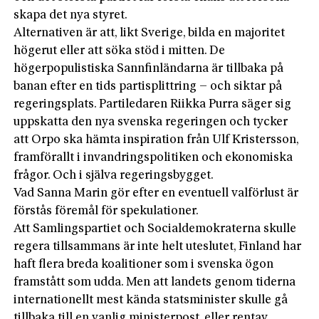
skapa det nya styret.
Alternativen är att, likt Sverige, bilda en majoritet
högerut eller att söka stöd i mitten. De
högerpopulistiska Sannfinländarna är tillbaka på
banan efter en tids partisplittring – och siktar på
rege­ringsplats. Partiledaren Riikka Purra säger sig
uppskatta den nya svenska regeringen och tycker
att Orpo ska hämta inspiration från Ulf Kristersson,
framförallt i invandringspolitiken och ekonomiska
frågor. Och i själva regeringsbygget.
Vad Sanna Marin gör efter en eventuell valförlust är
förstås föremål för spekulationer.
Att Samlingspartiet och Social­demokraterna skulle
regera tillsammans är inte helt uteslutet, Finland har
haft flera breda koalitioner som i svenska ögon
framstått som udda. Men att landets genom tiderna
internationellt mest kända statsminister skulle gå
tillbaka till en vanlig ministerpost, eller rentav