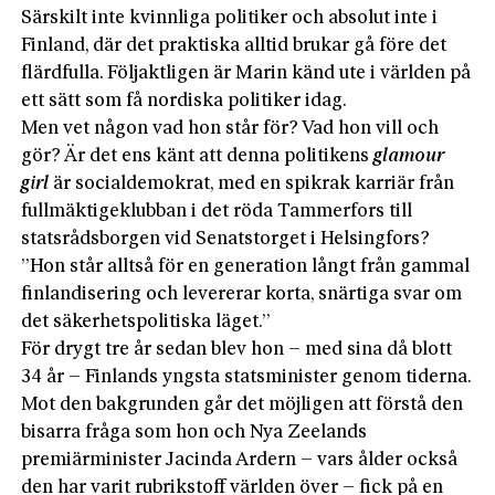
Särskilt inte kvinnliga politiker och absolut inte i
Finland, där det praktiska alltid brukar gå före det
flärdfulla. Följaktligen är Marin känd ute i världen på
ett sätt som få nordiska politiker idag.
Men vet någon vad hon står för? Vad hon vill och
gör? Är det ens känt att denna politikens
glamour
girl
är socialdemokrat, med en spikrak karriär från
fullmäktigeklubban i det röda Tammerfors till
statsrådsborgen vid Senatstorget i Helsingfors?
”Hon står alltså för en generation långt från gammal
finlandisering och levererar korta, snärtiga svar om
det säkerhetspolitiska läget.”
För drygt tre år sedan blev hon – med sina då blott
34 år – Finlands yngsta statsminister genom tiderna.
Mot den bakgrunden går det möjligen att förstå den
bisarra fråga som hon och Nya Zeelands
premiärminister Jacinda Ardern – vars ålder också
den har varit rubrikstoff världen över – fick på en