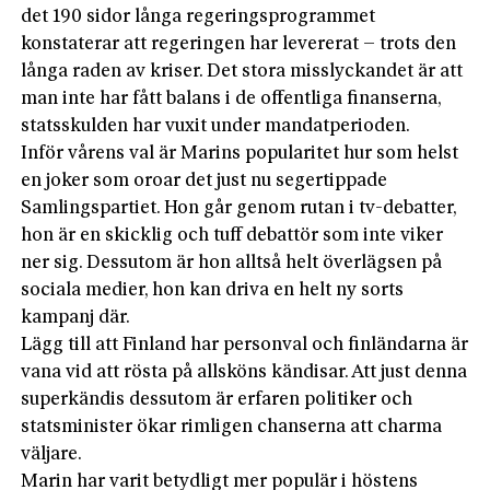
det 190 sidor långa regeringsprogrammet
konstaterar att regeringen har levererat – trots den
långa raden av kriser. Det stora misslyckandet är att
man inte har fått balans i de offentliga finanserna,
statsskulden har vuxit under mandatperioden.
Inför vårens val är Marins popularitet hur som helst
en joker som oroar det just nu segertippade
Samlingspartiet. Hon går genom rutan i tv-debatter,
hon är en skicklig och tuff debattör som inte viker
ner sig. Dessutom är hon alltså helt överlägsen på
sociala medier, hon kan driva en helt ny sorts
kampanj där.
Lägg till att Finland har personval och finländarna är
vana vid att rösta på allsköns kändisar. Att just denna
superkändis dess­utom är erfaren politiker och
statsminister ökar rimligen chanserna att charma
väljare.
Marin har varit betydligt mer populär i höstens