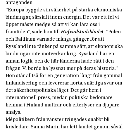
antaganden.
”Europa byggde sin säkerhet på starka ekonomiska
bindningar, särskilt inom energin. Det var ett fel vi
öppet måste medge så att vi kan lära oss i
framtiden”, sade hon till
Hufvudstadsbladet
: ”Polen
och Baltikum varnade många gånger för att
Ryssland inte tänker på samma sätt, att ekonomiska
bindningar inte motverkar krig. Ryssland har en
annan logik, och de här länderna hade rätt i den
frågan. Vi borde ha lyssnat mer på deras historia.”
Hon står alltså för en generation långt från gammal
finlandisering och levererar korta, snärtiga svar om
det säkerhetspolitiska läget. Det går hem i
internationell press, medan politiska bedömare
hemma i Finland muttrar och efterlyser en djupare
analys.
Idépolitikern från vänster tvingades snabbt bli
krisledare. Sanna Marin har lett landet genom såväl