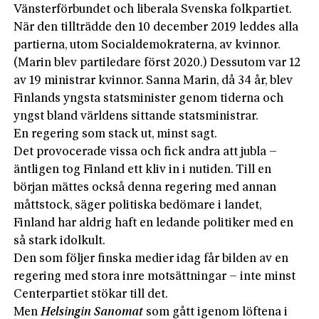
Vänsterförbundet och liberala Svenska folkpartiet.
När den tillträdde den 10 december 2019 leddes alla
partierna, utom Socialdemokraterna, av kvinnor.
(Marin blev partiledare först 2020.) Dessutom var 12
av 19 ministrar kvinnor. Sanna Marin, då 34 år, blev
Finlands yngsta statsminister genom tiderna och
yngst bland världens sittande statsministrar.
En regering som stack ut, minst sagt.
Det provocerade vissa och fick andra att jubla –
äntligen tog Finland ett kliv in i nutiden. Till en
början mättes också denna rege­ring med annan
måttstock, säger politiska bedömare i landet,
Finland har aldrig haft en ledande politiker med en
så stark idolkult.
Den som följer finska medier idag får bilden av en
regering med stora inre motsättningar – inte minst
Centerpartiet stökar till det.
Men
Helsingin Sanomat
som gått igenom löftena i