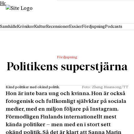
Hoppa till innehåll
Samhälle
Krönikor
Kultur
Recensioner
Essäer
Fördjupning
Podcasts
Fördjupning
Politikens superstjärna
Känd politiker med okänd politik.
Foto: Zheng Huansong/TT
Hon är inte bara ung och kvinna. Hon är också
fotogenisk och fullkomligt självklar på sociala
medier,­ med en miljon följare på Instagram.
Förmodligen Finlands internationellt mest
kända politiker – men med en i stort sett
okänd politik. Så det är klart att Sanna Marin