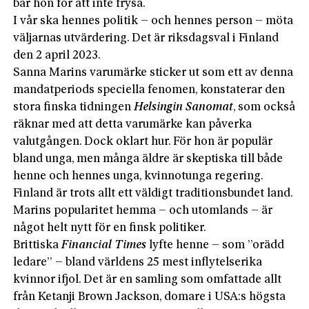
bar hon för att inte frysa.
I vår ska hennes politik – och hennes person – möta
väljarnas utvärdering. Det är riksdagsval i Finland
den 2 april 2023.
Sanna Marins varumärke sticker ut som ett av denna
mandatperiods speciella fenomen, konstaterar den
stora finska tidningen
Helsingin Sanomat
, som också
räknar med att detta varumärke kan påverka
valutgången. Dock oklart hur. För hon är populär
bland unga, men många äldre är skeptiska till både
henne och hennes unga, kvinnotunga regering.
Finland är trots allt ett väldigt traditionsbundet land.
Marins popularitet hemma – och utomlands – är
något helt nytt för en finsk politiker.
Brittiska
Financial Times
lyfte henne – som ”orädd
ledare” – bland världens 25 mest inflytelserika
kvinnor ifjol. Det är en samling som omfattade allt
från Ketanji Brown Jackson, domare i USA:s högsta