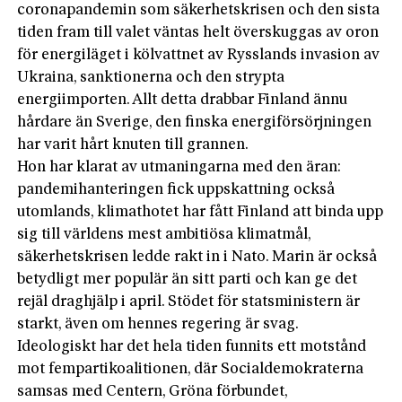
coronapandemin som säkerhetskrisen och den sista
tiden fram till valet väntas helt överskuggas av oron
för energiläget i kölvattnet av Rysslands invasion av
Ukraina, sanktionerna och den strypta
energiimporten. Allt detta drabbar Finland ännu
hårdare än Sverige, den finska energiförsörjningen
har varit hårt knuten till grannen.
Hon har klarat av utmaningarna med den äran:
pandemihanteringen fick uppskattning också
utomlands, klimathotet har fått Finland att binda upp
sig till världens mest ambitiösa klimatmål,
säkerhetskrisen ledde rakt in i Nato. Marin är också
betydligt mer populär än sitt parti och kan ge det
rejäl draghjälp i april. Stödet för statsministern är
starkt, även om hennes regering är svag.
Ideologiskt har det hela tiden funnits ett motstånd
mot fempartikoalitionen, där Socialdemokraterna
samsas med Centern, Gröna förbundet,