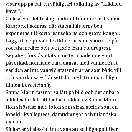
visar upp på bal, en väldigt fri tolkning av ”klädkod
kavaj”.
Och så var det Instagramfotot från rockfestivalen
Ruisrock i somras, där statsministerns ben
exponeras till korta jeansshorts och grova kängor.
Lägg till de privata festfilmerna som snurrade på
sociala medier och tvingade fram ett drogtest.
Negativt, förstås, statsministern hade inte varit
påverkad, hon hade bara dansat med vänner. Fast
världen är inte van vid statsministrar som både vill
och kan dansa – frånsett då Hugh Grants rollfigur i
filmen
Love Actually
.
Sanna Marin fastnar så lätt på bild och det är bara
alldeles för lätt att fastna i bilden av Sanna Marin.
Hon strösslar med foton som strax sprids som en
löpeld i kvällspress, damtidningar och utländska
medier.
Så här är vi absolut inte vana att se höga politiker.