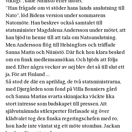
viktigt”, sade Niinistö efter mötet.
”Han frågade om vi stöder hans lands anslutning till
Nato”, löd Bidens version under sommarens
Natomöte. Han beskrev också samtalet till
statsminister Magdalena Andersson under mötet, att
han bjöd in henne till att tala om Natoanslutning.
Men Andersson flög till Helsingfors och träffade
Sanna Marin och Niinistö. Där fick hon klara besked
om en finsk medlemsansökan. Och bjöds att följa
med. Efter några veckor av nej blev det så till slut ett
ja. För att Finland …
Så stod de där en aprildag, de två statsministrarna,
med Djurgården som fond på Villa Bonniers gård
och Sanna Marins svarta skinnjacka väckte lika
stort intresse som budskapet till pres­sen. Att
självutnämnda stilexperter förfasade sig över
klädvalet tog den finska regeringschefen med ro,
hon hade inte väntat sig ett möte utomhus. Jackan