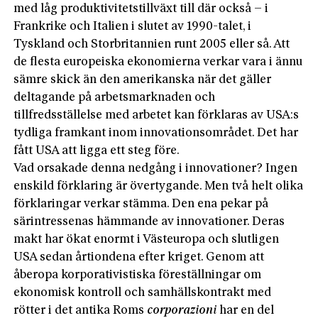
med låg produktivitetstillväxt till där också – i
Frankrike och Italien i slutet av 1990-talet, i
Tyskland och Storbritannien runt 2005 eller så. Att
de flesta europeiska ekonomierna verkar vara i ännu
sämre skick än den amerikanska när det gäller
deltagande på arbetsmarknaden och
tillfredsställelse med arbetet kan förklaras av USA:s
tydliga framkant inom innovationsområdet. Det har
fått USA att ligga ett steg före.
Vad orsakade denna nedgång i innovationer? Ingen
enskild förklaring är övertygande. Men två helt olika
förklaringar verkar stämma. Den ena pekar på
särintressenas hämmande av innovationer. Deras
makt har ökat enormt i Västeuropa och slutligen
USA sedan årtiondena efter kriget. Genom att
åberopa korporativistiska föreställningar om
ekonomisk kontroll och samhällskontrakt med
rötter i det antika Roms
corporazioni
har en del