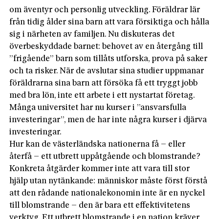
om äventyr och personlig utveckling. Föräldrar lär
från tidig ålder sina barn att vara försiktiga och hålla
sig i närheten av familjen. Nu diskuteras det
överbeskyddade barnet: behovet av en återgång till
”frigående” barn som tillåts utforska, prova på saker
och ta risker. När de avslutar sina studier uppmanar
föräldrarna sina barn att försöka få ett tryggt jobb
med bra lön, inte ett arbete i ett nystartat företag.
Många universitet har nu kurser i ”ansvarsfulla
investeringar”, men de har inte några kurser i djärva
investeringar.
Hur kan de västerländska nationerna få – eller
återfå – ett utbrett uppåtgående och blomstrande?
Konkreta åtgärder kommer inte att vara till stor
hjälp utan nytänkande: människor måste först förstå
att den rådande nationalekonomin inte är en nyckel
till blomstrande – den är bara ett effektivitetens
verktyg. Ett utbrett blomstrande i en nation kräver