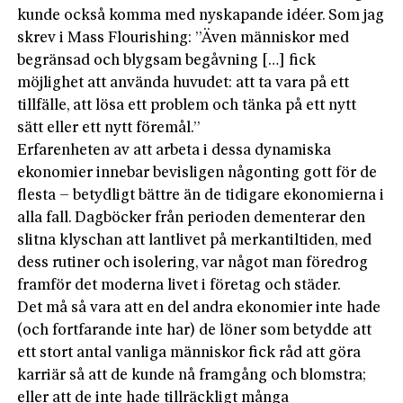
kunde också komma med nyskapande idéer. Som jag
skrev i Mass Flourishing: ”Även människor med
begränsad och blygsam begåvning […] fick
möjlighet att använda huvudet: att ta vara på ett
tillfälle, att lösa ett problem och tänka på ett nytt
sätt eller ett nytt föremål.”
Erfarenheten av att arbeta i dessa dynamiska
ekonomier innebar bevisligen någonting gott för de
flesta – betydligt bättre än de tidigare ekonomierna i
alla fall. Dagböcker från perioden dementerar den
slitna klyschan att lantlivet på merkantiltiden, med
dess rutiner och isolering, var något man föredrog
framför det moderna livet i företag och städer.
Det må så vara att en del andra ekonomier inte hade
(och fortfarande inte har) de löner som betydde att
ett stort antal vanliga människor fick råd att göra
karriär så att de kunde nå framgång och blomstra;
eller att de inte hade tillräckligt många