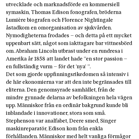
utvecklade och marknadsförde en kommersiell
symaskin, Thomas Edison fonografen, bröderna
Lumière biografen och Florence Nightingale
åstadkom en omorganisation av sjukvården.
Nymodigheterna frodades – och detta på ett mycket
uppenbart sätt, något som iakttagare bar vittnesbörd
om. Abraham Lincoln utbrast under en rundresa i
Amerika år 1858 att landet hade ”en stor passion –
en fullständig vurm – för det ’nya’ ”.
Det som gjorde uppfinningsrikedomen så intensiv i
de här ekonomierna var att den inte begränsades till
eliterna. Den genomsyrade samhället, från de
mindre gynnade delarna av befolkningen hela vägen
upp. Människor från en ordinär bakgrund kunde bli
inblandade i innovationer, stora som små.
Stephenson var analfabet, Deere smed, Singer
maskinreparatör, Edison kom från enkla
förhållanden. Människor med helt vanliga förmågor