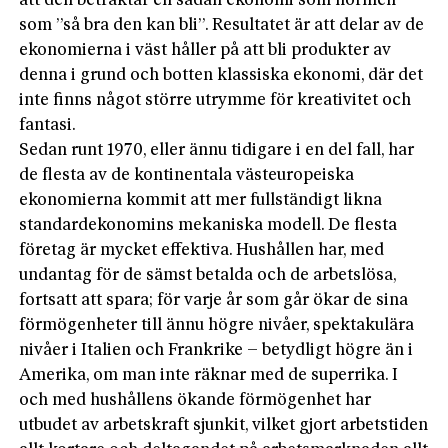
att den betraktar en sådan ekonomi som normen –
som ”så bra den kan bli”. Resultatet är att delar av de
ekonomierna i väst håller på att bli produkter av
denna i grund och botten klassiska ekonomi, där det
inte finns något större utrymme för kreativitet och
fantasi.
Sedan runt 1970, eller ännu tidigare i en del fall, har
de flesta av de kontinentala västeuropeiska
ekonomierna kommit att mer fullständigt likna
standardekonomins mekaniska modell. De flesta
företag är mycket effektiva. Hushållen har, med
undantag för de sämst betalda och de arbetslösa,
fortsatt att spara; för varje år som går ökar de sina
förmögenheter till ännu högre nivåer, spektakulära
nivåer i Italien och Frankrike – betydligt högre än i
Amerika, om man inte räknar med de superrika. I
och med hushållens ökande förmögenhet har
utbudet av arbetskraft sjunkit, vilket gjort arbetstiden