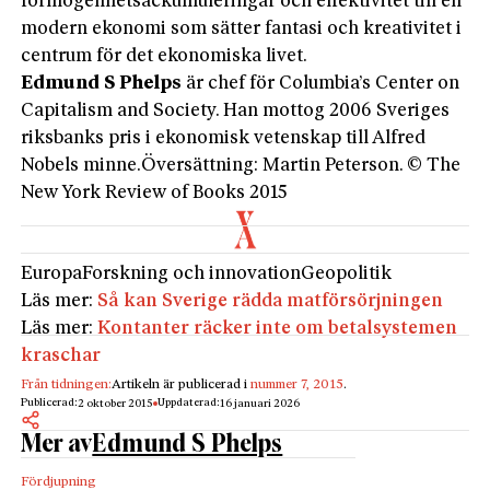
förmögenhetsackumuleringar och effektivitet till en
modern ekonomi som sätter fantasi och kreativitet i
centrum för det ekonomiska livet.
Edmund S Phelps
är chef för Columbia’s Center on
Capitalism and Society. Han mottog 2006 Sveriges
riksbanks pris i ekonomisk vetenskap till Alfred
Nobels minne.Översättning: Martin Peterson. © The
New York Review of Books 2015
Europa
Forskning och innovation
Geopolitik
Läs mer:
Så kan Sverige rädda matförsörjningen
Läs mer:
Kontanter räcker inte om betalsystemen
kraschar
Från tidningen:
Artikeln är publicerad i
nummer 7, 2015
.
Publicerad:
Uppdaterad:
2 oktober 2015
16 januari 2026
Mer av
Edmund S Phelps
Fördjupning