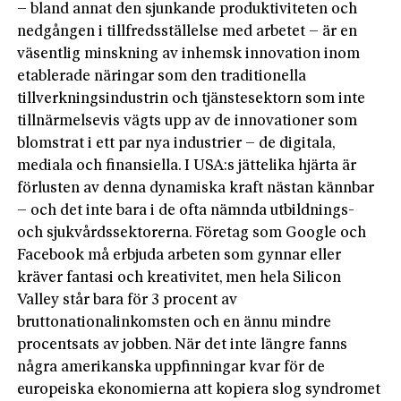
– bland annat den sjunkande produktiviteten och
nedgången i tillfredsställelse med arbetet – är en
väsentlig minskning av inhemsk innovation inom
etablerade näringar som den traditionella
tillverkningsindustrin och tjänstesektorn som inte
tillnärmelsevis vägts upp av de innovationer som
blomstrat i ett par nya industrier – de digitala,
mediala och finansiella. I USA:s jättelika hjärta är
förlusten av denna dynamiska kraft nästan kännbar
– och det inte bara i de ofta nämnda utbildnings-
och sjukvårdssektorerna. Företag som Google och
Facebook må erbjuda arbeten som gynnar eller
kräver fantasi och kreativitet, men hela Silicon
Valley står bara för 3 procent av
bruttonationalinkomsten och en ännu mindre
procentsats av jobben. När det inte längre fanns
några amerikanska uppfinningar kvar för de
europeiska ekonomierna att kopiera slog syndromet