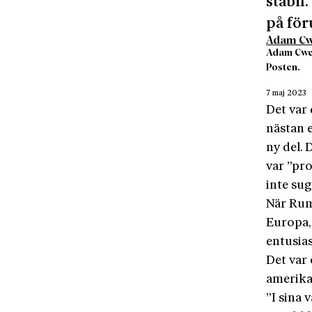
stabil
på för
Adam C
Adam Cwej
Posten.
7 maj 2023
Det var
nästan 
ny del.
var ”pr
inte su
När Rum
Europa, 
entusia
Det var 
amerika
”I sina 