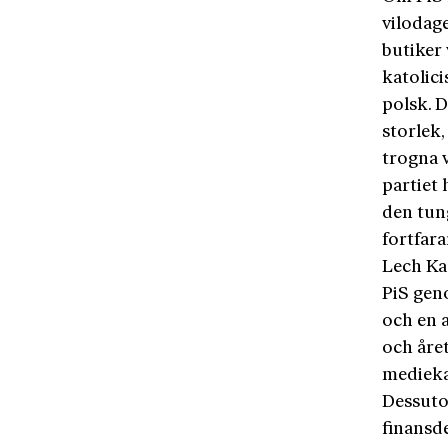
vilodage
butiker 
katolici
polsk. 
storlek
trogna 
partiet 
den tun
fortfara
Lech Ka
PiS gen
och en a
och året
medieka
Dessuto
finansd