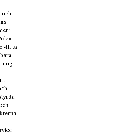
a och
ens
det i
Polen –
 vill ta
 bara
tning.
änt
och
styrda
 och
kterna.
rvice