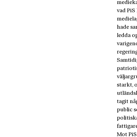
mediekan
vad PiS 
mediela
hade sa
ledda op
varigeno
regering
Samtidi
patrioti
väljargr
starkt, 
utländsk
tagit n
public 
politisk
fattigar
Mot PiS