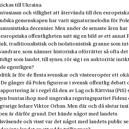
ickas till Ukraina.
tusiasm och villighet att återvända till den europeisk
ändska gemenskapen har varit signaturmelodin för Pol
munistiska decennier. Men under de senaste åren har 
europeiska offentligheten satt sig en bild av ett annat 
juk, traditionalistisk och isolationistisk granne som inte
vandrare, som nämner historiska oförrätter så ofta det
idigt som landet, till synes, rör sig i en auktoritär inrik
de egentligen?
litik är för de flesta svenskar och västeuropéer ett ok
De gånger då Polen figurerar i svensk offentlig debatt 
apportering är i regel då den av Lag och Rättvisa (PiS) 
gen buntas ihop med ungerska regeringspartiet Fidesz
gvarige ledare Viktor Orban. Men där och då slutar insi
en är därför grund. Det hände något med landets
sväsende och visst var det något med landets public se