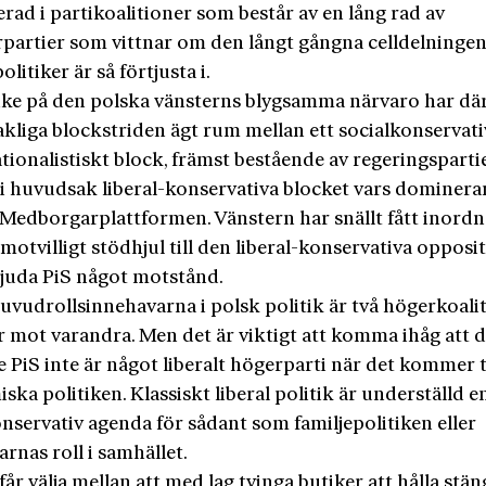
rad i partikoalitioner som består av en lång rad av
rpartier som vittnar om den långt gångna celldelninge
olitiker är så förtjusta i.
ke på den polska vänsterns blygsamma närvaro har dä
kliga blockstriden ägt rum mellan ett socialkonservati
ationalistiskt block, främst bestående av regeringspartie
 i huvudsak liberal-konservativa blocket vars dominer
 Medborgarplattformen. Vänstern har snällt fått inordn
motvilligt stödhjul till den liberal-konservativa opposi
 bjuda PiS något motstånd.
uvudrollsinnehavarna i polsk politik är två höger­koali
r mot varandra. Men det är viktigt att komma ihåg att d
 PiS inte är något liberalt högerparti när det kommer t
ka politiken. Klassiskt liberal politik är underställd e
nservativ agenda för sådant som familjepolitiken eller
rnas roll i samhället.
år välja mellan att med lag tvinga butiker att hålla stän