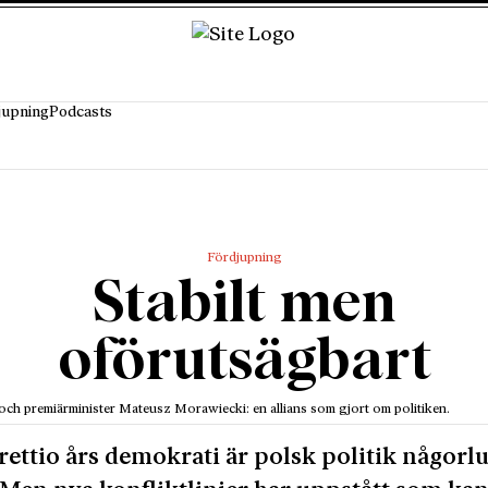
jupning
Podcasts
Fördjupning
Stabilt men
oförutsägbart
och premiärminister Mateusz Morawiecki: en allians som gjort om politiken.
trettio års demokrati är polsk politik någorl